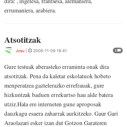
dira: , ingelesa, frantsesa, alemaniera,
errumaniera, arabiera.
Atsotitzak
Josu
|
2006-11-09 18:41
1
Gure testuak aberasteko erraminta onak dira
atsotitzak. Pena da kaletar eskolatuok hobeto
menperatzea gaztelerazko errefrauak, gure
hizkuntzak baduen errekurtso hau alde batera
utziz.Hala ere interneten gune aproposak
dauzkagu esaera zaharrak aurkitzeko. Gaur Gari
Araolazari esker izan dut Gotzon Garateren