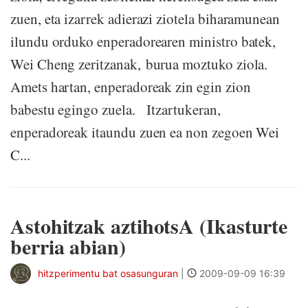
zuen, eta izarrek adierazi ziotela biharamunean
ilundu orduko enperadorearen ministro batek,
Wei Cheng zeritzanak, burua moztuko ziola.
Amets hartan, enperadoreak zin egin zion
babestu egingo zuela. Itzartukeran,
enperadoreak itaundu zuen ea non zegoen Wei
C...
Astohitzak aztihotsA (Ikasturte
berria abian)
hitzperimentu bat osasunguran
|
2009-09-09 16:39