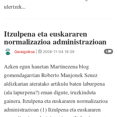
ulertzek...
Itzulpena eta euskararen
normalizazioa administrazioan
Garaigoikoa
|
2008-11-04 16:39
1
Azken egun hauetan Martinezena blog
gomendagarrian Roberto Manjonek Senez
aldizkarian ateratako artikulu baten laburpena
(ala lapurpena?) eman digute, iruzkinduta
gainera. Itzulpena eta euskararen normalizazioa
administrazioan (1) Itzulpena eta euskararen