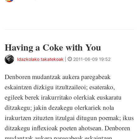
&nb
Having a Coke with You
Idazkolako takatekoak
|
2011-06-09 19:52
Denboren mudantzak aukera paregabeak
eskaintzen dizkigu itzultzaileoi; esaterako,
egileek berek irakurritako olerkiak euskaratu
ditzakegu; jakin dezakegu olerkariek nola
irakurtzen zituzten itzulgai ditugun poemak; ikus
ditzakegu inflexioak poeten ahotsean. Denboren
mudantzak aukera paregabeak eskaintzen