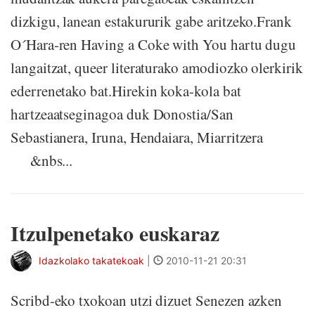
dizkigu, lanean estakururik gabe aritzeko.Frank
O´Hara-ren Having a Coke with You hartu dugu
langaitzat, queer literaturako amodiozko olerkirik
ederrenetako bat.Hirekin koka-kola bat
hartzeaatseginagoa duk Donostia/San
Sebastianera, Iruna, Hendaiara, Miarritzera
&nbs...
Itzulpenetako euskaraz
Idazkolako takatekoak
|
2010-11-21 20:31
Scribd-eko txokoan utzi dizuet Senezen azken