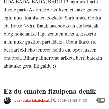
UDA BADA, BADA, BADU.12 lagunek hartu
duzue parte AstohitzA itzultzen eta atzo gauean
egin nuen kamiseten zozketa. Saridunak, Gorka
eta Iratxe (->h). Batak facebookean eta besteak
blog honetantxe laga zenuten mezua. Eskertu
nahi nuke guztion partaidetza.Orain ikasturte
berriari ekiteko tenorea heldu da, opor luzeen
ondoren. Bihar palindromo ariketa berri batekin
abiatuko gara. Ez galdu ;)
Ez du ematen itzulpena denik
Idazkolako takatekoak
|
2009-08-28 11:30
2