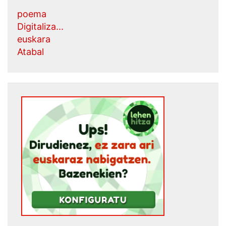
poema
Digitaliza...
euskara
Atabal