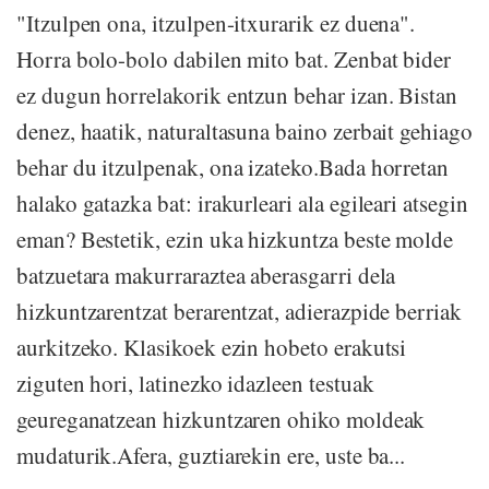
"Itzulpen ona, itzulpen-itxurarik ez duena".
Horra bolo-bolo dabilen mito bat. Zenbat bider
ez dugun horrelakorik entzun behar izan. Bistan
denez, haatik, naturaltasuna baino zerbait gehiago
behar du itzulpenak, ona izateko.Bada horretan
halako gatazka bat: irakurleari ala egileari atsegin
eman? Bestetik, ezin uka hizkuntza beste molde
batzuetara makurraraztea aberasgarri dela
hizkuntzarentzat berarentzat, adierazpide berriak
aurkitzeko. Klasikoek ezin hobeto erakutsi
ziguten hori, latinezko idazleen testuak
geureganatzean hizkuntzaren ohiko moldeak
mudaturik.Afera, guztiarekin ere, uste ba...