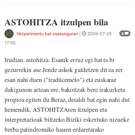
ASTOHITZA itzulpen bila
hitzperimentu bat osasunguran
|
2009-07-25
8
17:00
Irudian, astohitza. Esanik erruz egi bat ta bi
gezurrekin ase.Jende askok galdetzen dit ea zer
esan nahi duen ("tradúcemelo") eta euskaraz
dakigunon artean ere, bakoitzak bere irakurketa
propioa egiten du.Beraz, deialdi bat egin nahi dut
hemendik, ASTOHITZAren itzulpen eta
interpretazioak biltzeko.Biziki eskertuko nizueke
berba palindromiko hauen erdaretarako