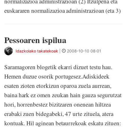
normalizazioa administrazioan (2) Itzulpena eta
euskararen normalizazioa administrazioan (eta 3)
Pessoaren ispilua
Idazkolako takatekoak
|
2008-10-10 08:01
Saramagoren blogetik ekarri dizuet testu hau.
Hemen duzue osorik portugesez.Adiskideek
esaten zioten etorkizun oparoa zuela aurrean,
baina hark ez omen zeukan hain gauza segurutzat
hori, horrenbestez bizitzaren onenean hiltzea
erabaki zuen bidegabeki, 47 urte zituela, atera
kontuak. Hil aginean betaurrekoak eskatu zituen: