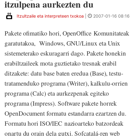
itzulpena aurkezten du
Itzultzaile eta interpreteen txokoa
|
2007-01-16 08:16
Pakete ofimatiko hori, OpenOffice Komunitateak
garatutakoa, Windows, GNU/Linux eta Unix
sistemeterako eskuragarri dago. Pakete honekin
erabiltzaileek mota guztietako tresnak erabil
ditzakete: datu base baten eredua (Base), testu-
tratamenduko programa (Writer), kalkulu-orrien
programa (Calc) eta aurkezpenak egiteko
programa (Impress). Software pakete horrek
OpenDocument formatu estandarra ezartzen du.
Formatu hori ISO/IEC nazioarteko batzordeak
onartu du orain dela gutxi. Sofcatalá-ren web