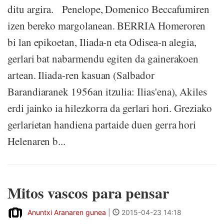
ditu argira. Penelope, Domenico Beccafumiren
izen bereko margolanean. BERRIA Homeroren
bi lan epikoetan, Iliada-n eta Odisea-n alegia,
gerlari bat nabarmendu egiten da gainerakoen
artean. Iliada-ren kasuan (Salbador
Barandiaranek 1956an itzulia: Ilias'ena), Akiles
erdi jainko ia hilezkorra da gerlari hori. Greziako
gerlarietan handiena partaide duen gerra hori
Helenaren b...
Mitos vascos para pensar
Anuntxi Aranaren gunea
|
2015-04-23 14:18