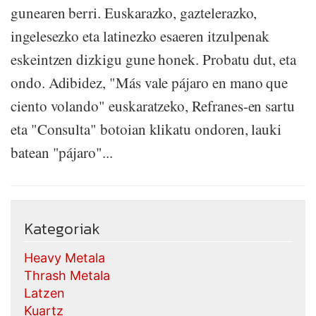
gunearen berri. Euskarazko, gaztelerazko,
ingelesezko eta latinezko esaeren itzulpenak
eskeintzen dizkigu gune honek. Probatu dut, eta
ondo. Adibidez, "Más vale pájaro en mano que
ciento volando" euskaratzeko, Refranes-en sartu
eta "Consulta" botoian klikatu ondoren, lauki
batean "pájaro"...
Kategoriak
Heavy Metala
Thrash Metala
Latzen
Kuartz