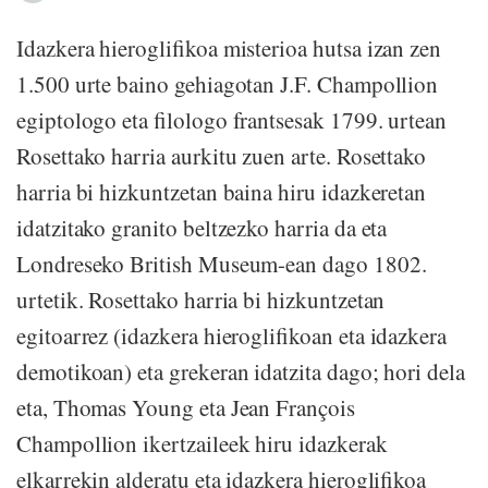
Idazkera hieroglifikoa misterioa hutsa izan zen
1.500 urte baino gehiagotan J.F. Champollion
egiptologo eta filologo frantsesak 1799. urtean
Rosettako harria aurkitu zuen arte. Rosettako
harria bi hizkuntzetan baina hiru idazkeretan
idatzitako granito beltzezko harria da eta
Londreseko British Museum-ean dago 1802.
urtetik. Rosettako harria bi hizkuntzetan
egitoarrez (idazkera hieroglifikoan eta idazkera
demotikoan) eta grekeran idatzita dago; hori dela
eta, Thomas Young eta Jean François
Champollion ikertzaileek hiru idazkerak
elkarrekin alderatu eta idazkera hieroglifikoa