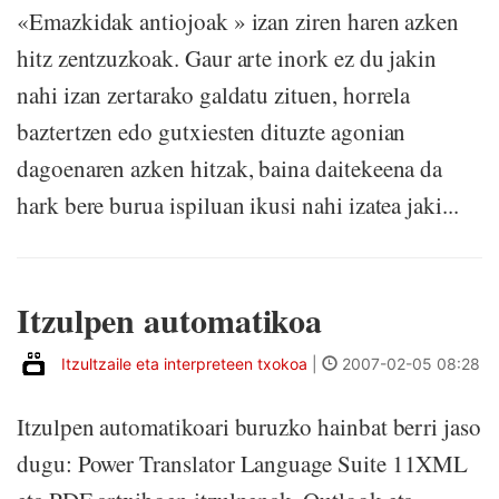
«Emazkidak antiojoak » izan ziren haren azken
hitz zentzuzkoak. Gaur arte inork ez du jakin
nahi izan zertarako galdatu zituen, horrela
baztertzen edo gutxiesten dituzte agonian
dagoenaren azken hitzak, baina daitekeena da
hark bere burua ispiluan ikusi nahi izatea jaki...
Itzulpen automatikoa
Itzultzaile eta interpreteen txokoa
|
2007-02-05 08:28
Itzulpen automatikoari buruzko hainbat berri jaso
dugu: Power Translator Language Suite 11XML