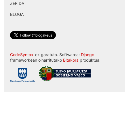
ZER DA
|
BLOGA
CodeSyntax
-ek garatuta. Softwarea:
Django
frameworkean oinarritutako
Bitakora
produktua.