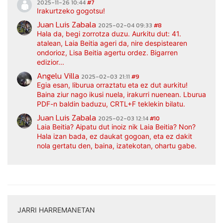
2025-11-26 10:44
#7
Irakurtzeko gogotsu!
Juan Luis Zabala
2025-02-04 09:33
#8
Hala da, begi zorrotza duzu. Aurkitu dut: 41.
atalean, Laia Beitia ageri da, nire despistearen
ondorioz, Lisa Beitia agertu ordez. Bigarren
edizior...
Angelu Villa
2025-02-03 21:11
#9
Egia esan, liburua orraztatu eta ez dut aurkitu!
Baina ziur nago ikusi nuela, irakurri nuenean. Lburua
PDF-n baldin baduzu, CRTL+F teklekin bilatu.
Juan Luis Zabala
2025-02-03 12:14
#10
Laia Beitia? Aipatu dut inoiz nik Laia Beitia? Non?
Hala izan bada, ez daukat gogoan, eta ez dakit
nola gertatu den, baina, izatekotan, ohartu gabe.
JARRI HARREMANETAN
|