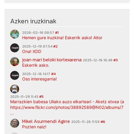
Azken iruzkinak
2026-02-16 08:57
#1
Hemen gure iruzkina! Eskerrik asko! Aitor
2025-12-19 07:54
#2
Ona! XDD
joan mari beloki kortexarena
2025-12-16 16:49
#3
Eskerrik asko.
2025-12-16 14:17
#4
Oso interesgarria!
2025-11-29 11:43
#5
Marrazkien babesa Uliako auzo elkarteari - Aketz etxea (argaz
https://www.flickr.com/photos/38892589@N02/albums/7217
...
Mikel Asurmendi Agirre
2025-11-26 11:59
#6
Pozten naiz!