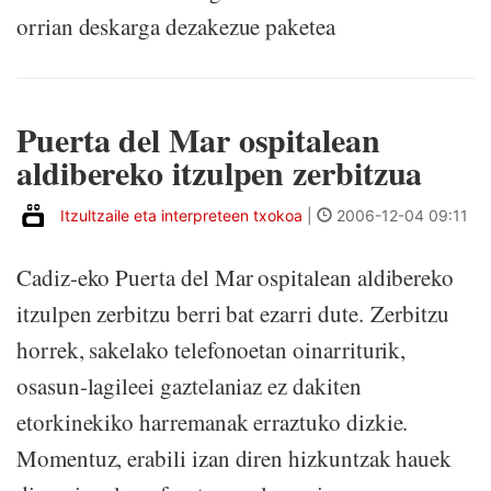
orrian deskarga dezakezue paketea
Puerta del Mar ospitalean
aldibereko itzulpen zerbitzua
Itzultzaile eta interpreteen txokoa
|
2006-12-04 09:11
Cadiz-eko Puerta del Mar ospitalean aldibereko
itzulpen zerbitzu berri bat ezarri dute. Zerbitzu
horrek, sakelako telefonoetan oinarriturik,
osasun-lagileei gaztelaniaz ez dakiten
etorkinekiko harremanak erraztuko dizkie.
Momentuz, erabili izan diren hizkuntzak hauek