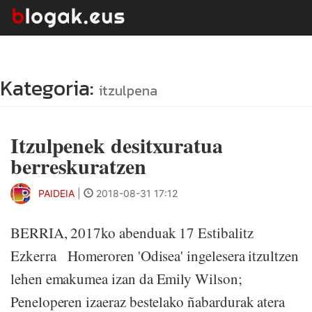
Kategoria:
itzulpena
Itzulpenek desitxuratua
berreskuratzen
PAIDEIA
|
2018-08-31 17:12
BERRIA, 2017ko abenduak 17 Estibalitz
Ezkerra Homeroren 'Odisea' ingelesera itzultzen
lehen emakumea izan da Emily Wilson;
Peneloperen izaeraz bestelako ñabardurak atera