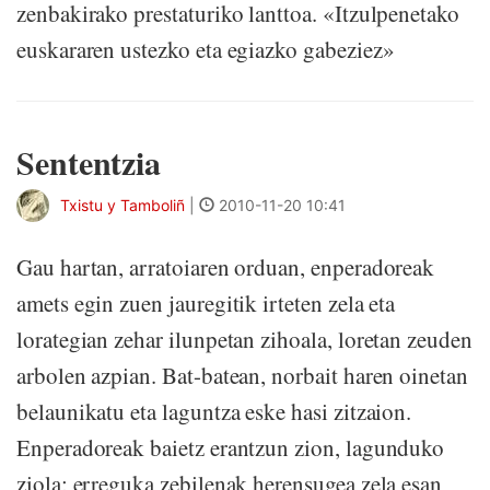
zenbakirako prestaturiko lanttoa. «Itzulpenetako
euskararen ustezko eta egiazko gabeziez»
Sententzia
Txistu y Tamboliñ
|
2010-11-20 10:41
Gau hartan, arratoiaren orduan, enperadoreak
amets egin zuen jauregitik irteten zela eta
lorategian zehar ilunpetan zihoala, loretan zeuden
arbolen azpian. Bat-batean, norbait haren oinetan
belaunikatu eta laguntza eske hasi zitzaion.
Enperadoreak baietz erantzun zion, lagunduko
ziola; erreguka zebilenak herensugea zela esan