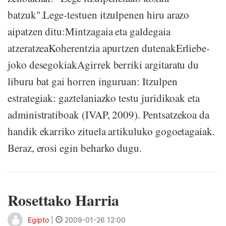
batzuk".Lege-testuen itzulpenen hiru arazo
aipatzen ditu:Mintzagaia eta galdegaia
atzeratzeaKoherentzia apurtzen dutenakErliebe-
joko desegokiakAgirrek berriki argitaratu du
liburu bat gai horren inguruan: Itzulpen
estrategiak: gaztelaniazko testu juridikoak eta
administratiboak (IVAP, 2009). Pentsatzekoa da
handik ekarriko zituela artikuluko gogoetagaiak.
Beraz, erosi egin beharko dugu.
Rosettako Harria
Egipto
|
2009-01-26 12:00