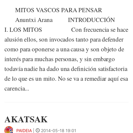
MITOS VASCOS PARA PENSAR
Anuntxi Arana INTRODUCCIÓN
I. LOS MITOS Con frecuencia se hace
alusión ellos, son invocados tanto para defender
como para oponerse a una causa y son objeto de
interés para muchas personas, y sin embargo
todavía nadie ha dado una definición satisfactoria
de lo que es un mito. No se va a remediar aquí esa
carencia...
AKATSAK
PAIDEIA
|
2014-05-18 19:01