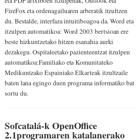
eta PDF artxiboen itzulpenak, Outlook eta
FireFox eta ordenagailuaren arberatik itzultzen
du. Bestalde, interfaza intuitiboagoa da. Word eta
itzulpen automatikoa: Word 2003 bertsioan ere
beste hizkuntzetako hitzen esanahia aurki
dezakegu. Ospitaleetako pazienteentzat itzulpen
automatikoa:Familiako eta Komunitateko
Medikuntzako Espainiako Elkarteak itzultzaile
baten lana egingo duen programa informatiko bat
sortu du.
Sofcatalá-k OpenOffice
2.1programaren katalanerako