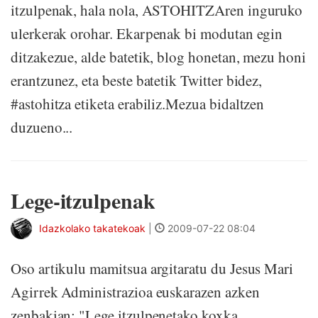
itzulpenak, hala nola, ASTOHITZAren inguruko
ulerkerak orohar. Ekarpenak bi modutan egin
ditzakezue, alde batetik, blog honetan, mezu honi
erantzunez, eta beste batetik Twitter bidez,
#astohitza etiketa erabiliz.Mezua bidaltzen
duzueno...
Lege-itzulpenak
Idazkolako takatekoak
|
2009-07-22 08:04
Oso artikulu mamitsua argitaratu du Jesus Mari
Agirrek Administrazioa euskarazen azken
zenbakian: "Lege itzulpenetako koxka