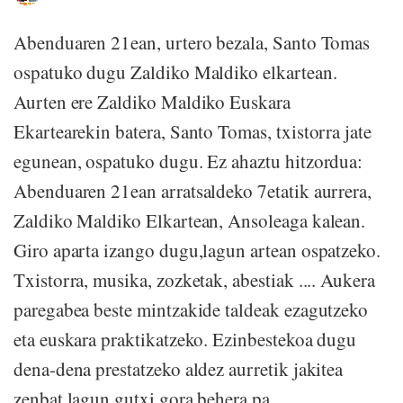
Abenduaren 21ean, urtero bezala, Santo Tomas
ospatuko dugu Zaldiko Maldiko elkartean.
Aurten ere Zaldiko Maldiko Euskara
Ekartearekin batera, Santo Tomas, txistorra jate
egunean, ospatuko dugu. Ez ahaztu hitzordua:
Abenduaren 21ean arratsaldeko 7etatik aurrera,
Zaldiko Maldiko Elkartean, Ansoleaga kalean.
Giro aparta izango dugu,lagun artean ospatzeko.
Txistorra, musika, zozketak, abestiak .... Aukera
paregabea beste mintzakide taldeak ezagutzeko
eta euskara praktikatzeko. Ezinbestekoa dugu
dena-dena prestatzeko aldez aurretik jakitea
zenbat lagun gutxi gora behera pa...