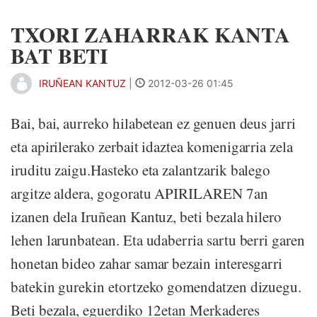
TXORI ZAHARRAK KANTA
BAT BETI
IRUÑEAN KANTUZ
|
2012-03-26 01:45
Bai, bai, aurreko hilabetean ez genuen deus jarri
eta apirilerako zerbait idaztea komenigarria zela
iruditu zaigu.Hasteko eta zalantzarik balego
argitze aldera, gogoratu APIRILAREN 7an
izanen dela Iruñean Kantuz, beti bezala hilero
lehen larunbatean. Eta udaberria sartu berri garen
honetan bideo zahar samar bezain interesgarri
batekin gurekin etortzeko gomendatzen dizuegu.
Beti bezala, eguerdiko 12etan Merkaderes