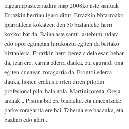
tagzaniapasteerrazkin map 2008ko aste santuak
Errazkin herrian igaro ditut. Errazkin Nafarroako
iparraldean kokatzen den 50 biztanleko herri
koxkor bat da. Baina aste santu, asteburu, udara
edo opor egunetan hirukoiztu egiten da bertako
biztanleria. Errazkin herri berezia dela esan behar
da, izan ere, xarma ederra dauka, eta eguraldi ona
egiten duenean zoragarria da. Frontoi ederra
dauka, honen erakusle irten diren pilotari
profesional pila, hala nola, Martinicorena, Oreja
anaiak... Pistina bat ere badauka, eta umeentzako
parke zoragarria ere bai. Taberna ere badauka, eta
bazkari edo afari...