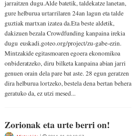
jarraitzen dugu.Alde batetik, taldekatze lanetan,
gure helburua urtarrilaren 24an lagun eta talde
guztiak martxan izatea da.Eta beste aldetik,
dakizuen bezala Crowdfunding kanpaina irekia
dugu euskadi.goteo.org/project/zu-gabe-ezin.
Mintzakide egitasmoaren egoera ekonomikoa
onbideratzeko, diru bilketa kanpaina abian jarri
genuen orain dela pare bat aste. 28 egun geratzen
dira helburua lortzeko, bestela dena bertan behera
geratuko da, ez utzi mesed...
Zorionak eta urte berri on!