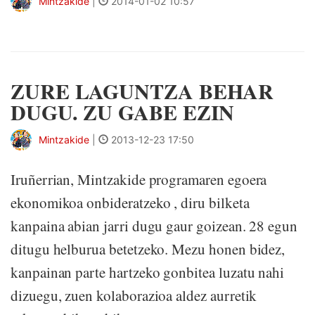
Mintzakide
|
2014-01-02 10:57
ZURE LAGUNTZA BEHAR
DUGU. ZU GABE EZIN
Mintzakide
|
2013-12-23 17:50
Iruñerrian, Mintzakide programaren egoera
ekonomikoa onbideratzeko , diru bilketa
kanpaina abian jarri dugu gaur goizean. 28 egun
ditugu helburua betetzeko. Mezu honen bidez,
kanpainan parte hartzeko gonbitea luzatu nahi
dizuegu, zuen kolaborazioa aldez aurretik