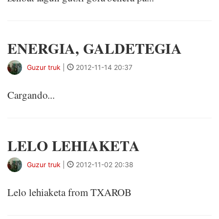
ENERGIA, GALDETEGIA
Guzur truk
|
2012-11-14 20:37
Cargando...
LELO LEHIAKETA
Guzur truk
|
2012-11-02 20:38
Lelo lehiaketa from TXAROB