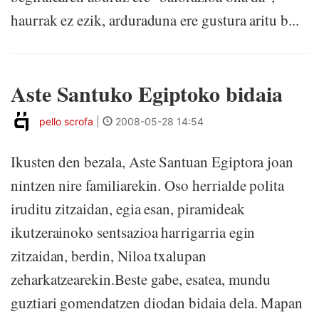
haurrak ez ezik, arduraduna ere gustura aritu b...
Aste Santuko Egiptoko bidaia
pello scrofa
|
2008-05-28 14:54
Ikusten den bezala, Aste Santuan Egiptora joan
nintzen nire familiarekin. Oso herrialde polita
iruditu zitzaidan, egia esan, piramideak
ikutzerainoko sentsazioa harrigarria egin
zitzaidan, berdin, Niloa txalupan
zeharkatzearekin.Beste gabe, esatea, mundu
guztiari gomendatzen diodan bidaia dela. Mapan