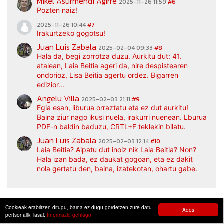
Mikel Asurmendi Agirre
2025-11-26 11:59
#6
Pozten naiz!
2025-11-26 10:44
#7
Irakurtzeko gogotsu!
Juan Luis Zabala
2025-02-04 09:33
#8
Hala da, begi zorrotza duzu. Aurkitu dut: 41.
atalean, Laia Beitia ageri da, nire despistearen
ondorioz, Lisa Beitia agertu ordez. Bigarren
edizior...
Angelu Villa
2025-02-03 21:11
#9
Egia esan, liburua orraztatu eta ez dut aurkitu!
Baina ziur nago ikusi nuela, irakurri nuenean. Lburua
PDF-n baldin baduzu, CRTL+F teklekin bilatu.
Juan Luis Zabala
2025-02-03 12:14
#10
Laia Beitia? Aipatu dut inoiz nik Laia Beitia? Non?
Hala izan bada, ez daukat gogoan, eta ez dakit
nola gertatu den, baina, izatekotan, ohartu gabe.
Cookieak erabiltzen ditugu, baina ez dugu gordetzen zure datu
Ados
pertsonalik, lasai.
Informazio gehiago