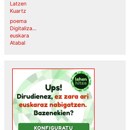
Latzen
Kuartz
poema
Digitaliza...
euskara
Atabal