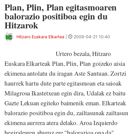
Plan, Plin, Plan egitasmoaren
balorazio positiboa egin du
Hitzarok
Hitzaro Euskara Elkartea
|
2009-04-21 10:40
Urtero bezala, Hitzaro
Euskara Elkarteak Plan, Plin, Plan goizeko aisia
ekimena antolatu du iragan Aste Santuan. Zortzi
haurrek hartu dute parte egitasmoan eta saioak
Milagrosa Ikastetxean egin dira, Udalak ez baitu
Gazte Lekuan egiteko baimenik eman. Elkarteak
balorazio positiboa egin du, zailtasunak zailtasun
ekimena aurrera atera delako. Aroa Izquierdo
begiralearen aburuz ere "balorazioa ona da",