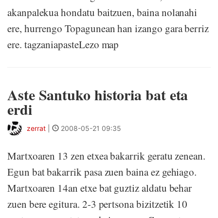
akanpalekua hondatu baitzuen, baina nolanahi
ere, hurrengo Topagunean han izango gara berriz
ere. tagzaniapasteLezo map
Aste Santuko historia bat eta
erdi
zerrat
|
2008-05-21 09:35
Martxoaren 13 zen etxea bakarrik geratu zenean.
Egun bat bakarrik pasa zuen baina ez gehiago.
Martxoaren 14an etxe bat guztiz aldatu behar
zuen bere egitura. 2-3 pertsona bizitzetik 10