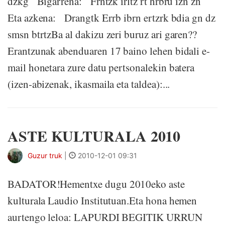
dzkg Bigarrena: Frntzk irltz rt hrbru izn zn
Eta azkena: Drangtk Errb ibrn ertzrk bdia gn dz
smsn btrtzBa al dakizu zeri buruz ari garen??
Erantzunak abenduaren 17 baino lehen bidali e-
mail honetara zure datu pertsonalekin batera
(izen-abizenak, ikasmaila eta taldea):...
ASTE KULTURALA 2010
Guzur truk
|
2010-12-01 09:31
BADATOR!Hementxe dugu 2010eko aste
kulturala Laudio Institutuan.Eta hona hemen
aurtengo leloa: LAPURDI BEGITIK URRUN