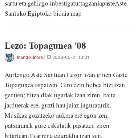
sartu eta gehiago inbestigatu:tagzaniapasteAste
Santuko Egiptoko bidaia map
Lezo: Topagunea '08
Inondik inora
|
2008-05-21 10:01
Aurtengo Aste Santuan Lezon izan ginen Gazte
Topagunea ospatzen. Giro ezin hobea bizi izan
genuen; hitzaldiak ugariak izan ziren, baita
jarduerak ere, guzti hau jaiaz inguraturik.
Musikaz gozatzeko aukera ere egon zen,
patxaranak gure eskutatik pasatzen ziren
bitartean.Txarrena eguraldia izan zen,