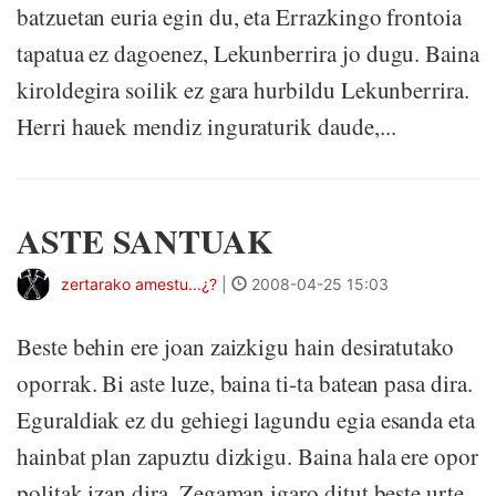
batzuetan euria egin du, eta Errazkingo frontoia
tapatua ez dagoenez, Lekunberrira jo dugu. Baina
kiroldegira soilik ez gara hurbildu Lekunberrira.
Herri hauek mendiz inguraturik daude,...
ASTE SANTUAK
zertarako amestu...¿?
|
2008-04-25 15:03
Beste behin ere joan zaizkigu hain desiratutako
oporrak. Bi aste luze, baina ti-ta batean pasa dira.
Eguraldiak ez du gehiegi lagundu egia esanda eta
hainbat plan zapuztu dizkigu. Baina hala ere opor
politak izan dira. Zegaman igaro ditut beste urte