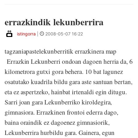
errazkindik lekunberrira
istingorra
|
2008-05-07 16:22
tagzaniapastelekunberritik errazkinera map
Errazkin Lekunberri ondoan dagoen herria da, 6
kilometrora gutxi gora behera. 10 bat lagunez
osatutako kuadrila bildu gara aste santuan bertan,
eta ez aspertzeko, hainbat irtenaldi egin ditugu.
Sarri joan gara Lekunberriko kiroldegira,
gimnasiora. Errazkinen frontoi ederra dago,
baina oraindik ez dagoenez gimnasiorik,
Lekunberrira hurbildu gara. Gainera, egun