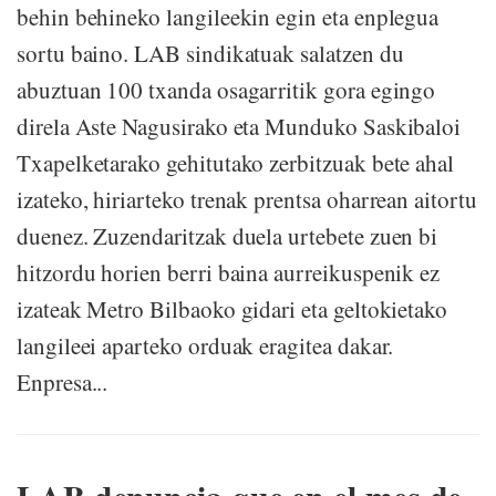
behin behineko langileekin egin eta enplegua
sortu baino. LAB sindikatuak salatzen du
abuztuan 100 txanda osagarritik gora egingo
direla Aste Nagusirako eta Munduko Saskibaloi
Txapelketarako gehitutako zerbitzuak bete ahal
izateko, hiriarteko trenak prentsa oharrean aitortu
duenez. Zuzendaritzak duela urtebete zuen bi
hitzordu horien berri baina aurreikuspenik ez
izateak Metro Bilbaoko gidari eta geltokietako
langileei aparteko orduak eragitea dakar.
Enpresa...