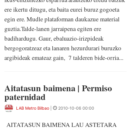
ere ikertu ditugu, eta baita eurei buruz gogoeta
egin ere. Mudle plataforman daukazue material
guztia.Talde-lanen jarraipena egiten ere
badihardugu. Gaur, ebaluazio-irizpideak
bergogoratzeaz eta lanaren hezurdurari buruzko
argibideak emateaz gain, 7 talderen bide-orria...
Aitatasun baimena | Permiso
paternidad
LAB Metro Bilbao
|
2010-10-06 00:00
AITATASUN BAIMENA LAU ASTETARA