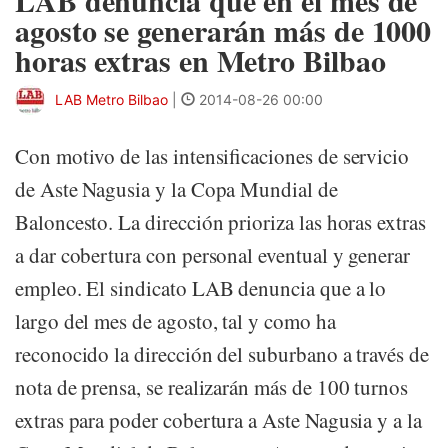
LAB denuncia que en el mes de
agosto se generarán más de 1000
horas extras en Metro Bilbao
LAB Metro Bilbao
|
2014-08-26 00:00
Con motivo de las intensificaciones de servicio
de Aste Nagusia y la Copa Mundial de
Baloncesto. La dirección prioriza las horas extras
a dar cobertura con personal eventual y generar
empleo. El sindicato LAB denuncia que a lo
largo del mes de agosto, tal y como ha
reconocido la dirección del suburbano a través de
nota de prensa, se realizarán más de 100 turnos
extras para poder cobertura a Aste Nagusia y a la