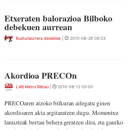
Etxeraten balorazioa Bilboko
debekuen aurrean
Busturiaurrera deialdiak
|
2010-08-26 09:23
Akordioa PRECOn
LAB Metro Bilbao
|
2010-08-12 00:00
PRECOaren atzoko bilkuran ailegatu ginen
akordioaren akta argitaratzen dugu. Momentuz
lanuzteak bertan behera geratzen dira, eta gaurko