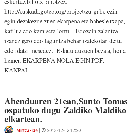
eskertuz bihotz bihotzez.
http://euskadi.goteo.org/project/zu-gabe-ezin
egin dezakezue zuen ekarpena eta babesle txapa,
katilua edo kamiseta lortu. Edozein zalantza
izanez gero edo laguntza behar izatekotan deitu
edo idatzi mesedez. Eskatu duzuen bezala, hona
hemen EKARPENA NOLA EGIN PDF.
KANPAI...
Abenduaren 21ean,Santo Tomas
ospatuko dugu Zaldiko Maldiko
elkartean.
Mintzakide
|
2013-12-12 12:20