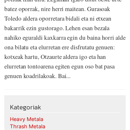
batez oporrak, nire herri maitean. Gurasoak
Toledo aldera oporretara bidali eta ni etxean
bakarrik ezin gustorago. Lehen esan bezala
nahiko eguraldi kaxkarra egin du baina horri alde
ona bilatu eta elurretan ere disfrutatu genuen:
kotxeak hartu, Otzaurte aldera igo eta han
elurretan tontoarena egiten egun oso bat pasa
genuen koadrilakoak. Bai...
Kategoriak
Heavy Metala
Thrash Metala