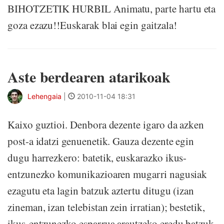
BIHOTZETIK HURBIL Animatu, parte hartu eta
goza ezazu!!Euskarak blai egin gaitzala!
Aste berdearen atarikoak
Lehengaia
|
2010-11-04 18:31
Kaixo guztioi. Denbora dezente igaro da azken
post-a idatzi genuenetik. Gauza dezente egin
dugu harrezkero: batetik, euskarazko ikus-
entzunezko komunikazioaren mugarri nagusiak
ezagutu eta lagin batzuk aztertu ditugu (izan
zineman, izan telebistan zein irratian); bestetik,
ikus-entzunezko esparrua arautzeko eredu batzuk