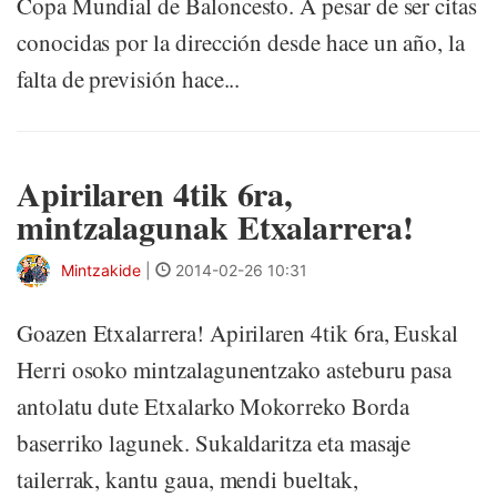
Copa Mundial de Baloncesto. A pesar de ser citas
conocidas por la dirección desde hace un año, la
falta de previsión hace...
Apirilaren 4tik 6ra,
mintzalagunak Etxalarrera!
Mintzakide
|
2014-02-26 10:31
Goazen Etxalarrera! Apirilaren 4tik 6ra, Euskal
Herri osoko mintzalagunentzako asteburu pasa
antolatu dute Etxalarko Mokorreko Borda
baserriko lagunek. Sukaldaritza eta masaje
tailerrak, kantu gaua, mendi bueltak,