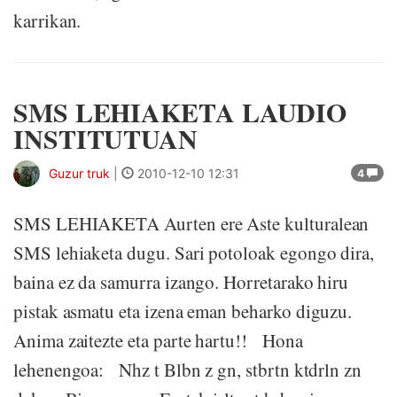
karrikan.
SMS LEHIAKETA LAUDIO
INSTITUTUAN
Guzur truk
|
2010-12-10 12:31
4
SMS LEHIAKETA Aurten ere Aste kulturalean
SMS lehiaketa dugu. Sari potoloak egongo dira,
baina ez da samurra izango. Horretarako hiru
pistak asmatu eta izena eman beharko diguzu.
Anima zaitezte eta parte hartu!! Hona
lehenengoa: Nhz t Blbn z gn, stbrtn ktdrln zn