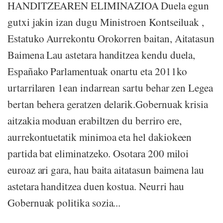
HANDITZEAREN ELIMINAZIOA Duela egun
gutxi jakin izan dugu Ministroen Kontseiluak ,
Estatuko Aurrekontu Orokorren baitan, Aitatasun
Baimena Lau astetara handitzea kendu duela,
Españako Parlamentuak onartu eta 2011ko
urtarrilaren 1ean indarrean sartu behar zen Legea
bertan behera geratzen delarik.Gobernuak krisia
aitzakia moduan erabiltzen du berriro ere,
aurrekontuetatik minimoa eta hel dakiokeen
partida bat eliminatzeko. Osotara 200 miloi
euroaz ari gara, hau baita aitatasun baimena lau
astetara handitzea duen kostua. Neurri hau
Gobernuak politika sozia...