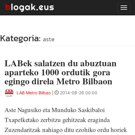
Tog
navi
Kategoria:
aste
LABek salatzen du abuztuan
aparteko 1000 ordutik gora
egingo direla Metro Bilbaon
LAB Metro Bilbao
|
2014-08-26 00:00
Aste Nagusiko eta Munduko Saskibaloi
Txapelketako zerbitzu gehitzeak eraginda
Zuzendaritzak nahiago ditu ezohiko ordu horiek