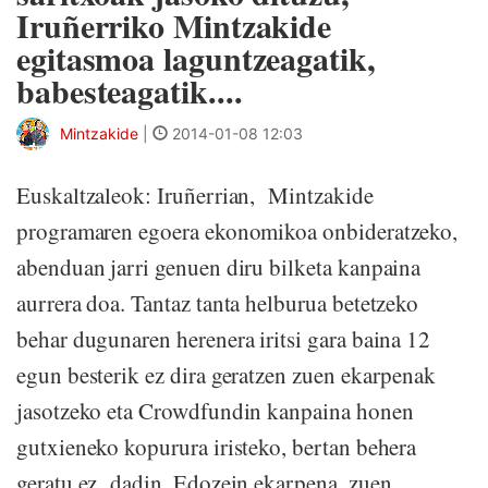
Iruñerriko Mintzakide
egitasmoa laguntzeagatik,
babesteagatik....
Mintzakide
|
2014-01-08 12:03
Euskaltzaleok: Iruñerrian, Mintzakide
programaren egoera ekonomikoa onbideratzeko,
abenduan jarri genuen diru bilketa kanpaina
aurrera doa. Tantaz tanta helburua betetzeko
behar dugunaren herenera iritsi gara baina 12
egun besterik ez dira geratzen zuen ekarpenak
jasotzeko eta Crowdfundin kanpaina honen
gutxieneko kopurura iristeko, bertan behera
geratu ez dadin. Edozein ekarpena, zuen