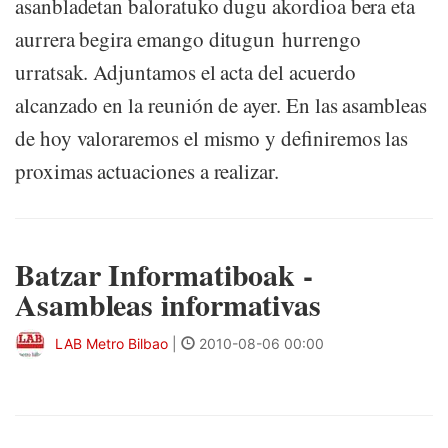
asanbladetan baloratuko dugu akordioa bera eta
aurrera begira emango ditugun hurrengo
urratsak. Adjuntamos el acta del acuerdo
alcanzado en la reunión de ayer. En las asambleas
de hoy valoraremos el mismo y definiremos las
proximas actuaciones a realizar.
Batzar Informatiboak -
Asambleas informativas
LAB Metro Bilbao
|
2010-08-06 00:00