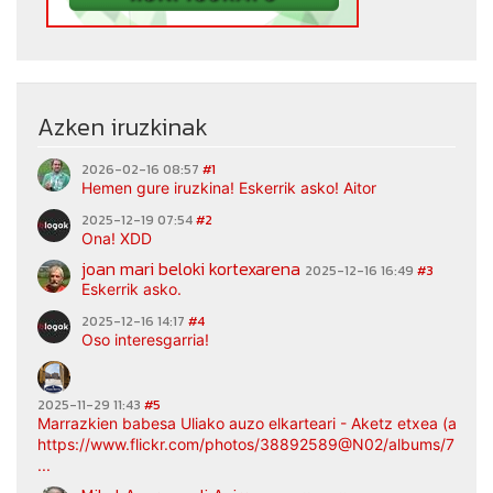
Azken iruzkinak
2026-02-16 08:57
#1
Hemen gure iruzkina! Eskerrik asko! Aitor
2025-12-19 07:54
#2
Ona! XDD
joan mari beloki kortexarena
2025-12-16 16:49
#3
Eskerrik asko.
2025-12-16 14:17
#4
Oso interesgarria!
2025-11-29 11:43
#5
Marrazkien babesa Uliako auzo elkarteari - Aketz etxea (argaz
https://www.flickr.com/photos/38892589@N02/albums/7217
...