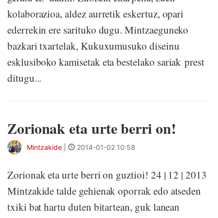
kolaborazioa, aldez aurretik eskertuz, opari
ederrekin ere sarituko dugu. Mintzaeguneko
bazkari txartelak, Kukuxumusuko diseinu
esklusiboko kamisetak eta bestelako sariak prest
ditugu...
Zorionak eta urte berri on!
Mintzakide
|
2014-01-02 10:58
Zorionak eta urte berri on guztioi! 24 | 12 | 2013
Mintzakide talde gehienak oporrak edo atseden
txiki bat hartu duten bitartean, guk lanean