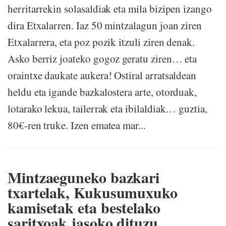
herritarrekin solasaldiak eta mila bizipen izango
dira Etxalarren. Iaz 50 mintzalagun joan ziren
Etxalarrera, eta poz pozik itzuli ziren denak.
Asko berriz joateko gogoz geratu ziren… eta
oraintxe daukate aukera! Ostiral arratsaldean
heldu eta igande bazkalostera arte, otorduak,
lotarako lekua, tailerrak eta ibilaldiak… guztia,
80€-ren truke. Izen ematea mar...
Mintzaeguneko bazkari
txartelak, Kukusumuxuko
kamisetak eta bestelako
saritxoak jasoko dituzu,