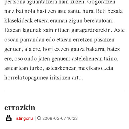
pertsona aguantatzera hain zuzen. Gogoratzen
naiz bai nola hasi zen aste santu hura. Beti bezala
klasekideak etxera eraman zigun bere autoan.
Etxean lagunak zain nituen garagardoarekin. Aste
osoan parrandan edo etxean erretzen pasatzen
genuen, ala ere, hori ez zen gauza bakarra, batez
ere, oso ondo jaten genuen; astelehenean txino,
asteartean turko, asteazkenean mexikano...eta
horrela topagunea iritsi zen art...
errazkin
istingorra
|
2008-05-07 16:23