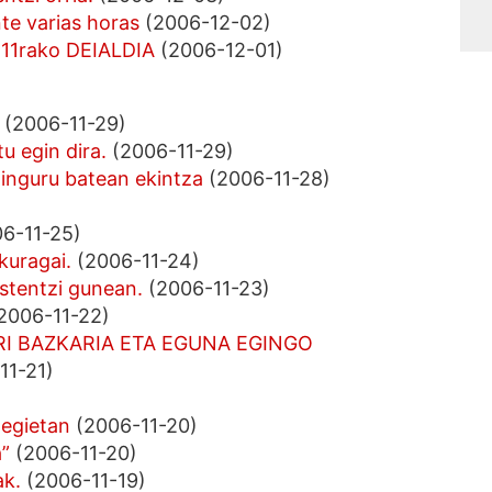
te varias horas
(2006-12-02)
11rako DEIALDIA
(2006-12-01)
(2006-11-29)
u egin dira.
(2006-11-29)
inguru batean ekintza
(2006-11-28)
)
6-11-25)
kuragai.
(2006-11-24)
stentzi gunean.
(2006-11-23)
2006-11-22)
I BAZKARIA ETA EGUNA EGINGO
11-21)
tegietan
(2006-11-20)
a”
(2006-11-20)
ak.
(2006-11-19)