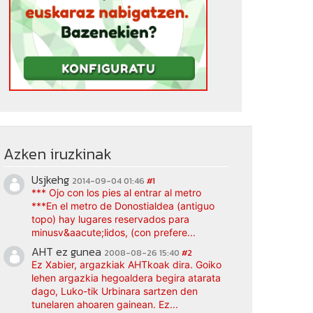
Azken iruzkinak
Usjkehg
2014-09-04 01:46
#1
*** Ojo con los pies al entrar al metro
***En el metro de Donostialdea (antiguo
topo) hay lugares reservados para
minusv&aacute;lidos, (con prefere...
AHT ez gunea
2008-08-26 15:40
#2
Ez Xabier, argazkiak AHTkoak dira. Goiko
lehen argazkia hegoaldera begira atarata
dago, Luko-tik Urbinara sartzen den
tunelaren ahoaren gainean. Ez...