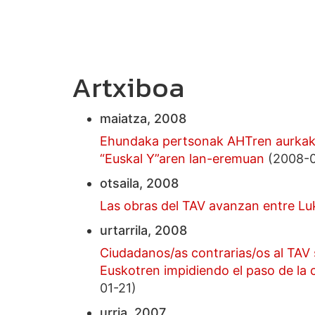
Artxiboa
maiatza, 2008
Ehundaka pertsonak AHTren aurkako
“Euskal Y”aren lan-eremuan
(2008-0
otsaila, 2008
Las obras del TAV avanzan entre Lu
urtarrila, 2008
Ciudadanos/as contrarias/os al TAV 
Euskotren impidiendo el paso de la 
01-21)
urria, 2007