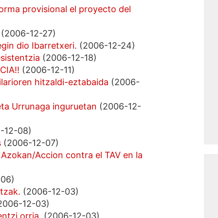
orma provisional el proyecto del
(2006-12-27)
in dio Ibarretxeri.
(2006-12-24)
sistentzia
(2006-12-18)
CIA!!
(2006-12-11)
larioren hitzaldi-eztabaida
(2006-
eta Urrunaga inguruetan
(2006-12-
-12-08)
s
(2006-12-07)
Azokan/Accion contra el TAV en la
06)
tzak.
(2006-12-03)
2006-12-03)
ntzi orria.
(2006-12-03)