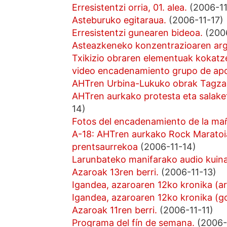
Erresistentzi orria, 01. alea.
(2006-11
Asteburuko egitaraua.
(2006-11-17)
Erresistentzi gunearen bideoa.
(2006
Asteazkeneko konzentrazioaren arg
Txikizio obraren elementuak kokatze
video encadenamiento grupo de ap
AHTren Urbina-Lukuko obrak Tagzan
AHTren aurkako protesta eta salake
14)
Fotos del encadenamiento de la ma
A-18: AHTren aurkako Rock Maratoi
prentsaurrekoa
(2006-11-14)
Larunbateko manifarako audio kuina
Azaroak 13ren berri.
(2006-11-13)
Igandea, azaroaren 12ko kronika (ar
Igandea, azaroaren 12ko kronika (g
Azaroak 11ren berri.
(2006-11-11)
Programa del fín de semana.
(2006-