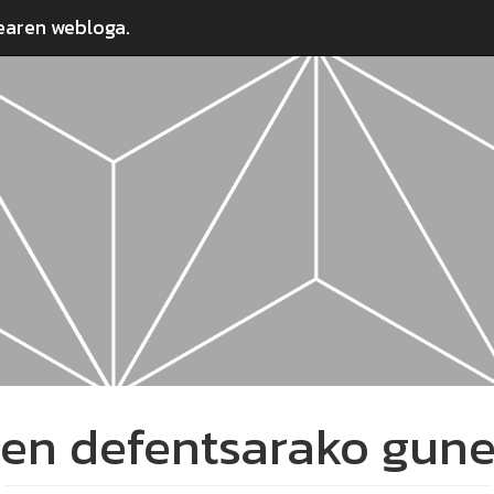
earen webloga.
ren defentsarako gune