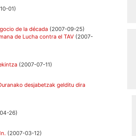
10-01)
egocio de la década
(2007-09-25)
mana de Lucha contra el TAV
(2007-
ekintza
(2007-07-11)
 Duranako desjabetzak gelditu dira
04-26)
1n.
(2007-03-12)