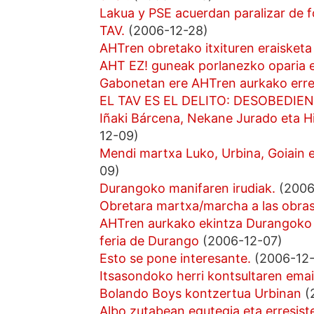
Lakua y PSE acuerdan paralizar de f
TAV.
(2006-12-28)
AHTren obretako itxituren eraisketa
AHT EZ! guneak porlanezko oparia eg
Gabonetan ere AHTren aurkako erre
EL TAV ES EL DELITO: DESOBEDIEN
Iñaki Bárcena, Nekane Jurado eta Hi
12-09)
Mendi martxa Luko, Urbina, Goiain 
09)
Durangoko manifaren irudiak.
(2006
Obretara martxa/marcha a las obra
AHTren aurkako ekintza Durangoko 
feria de Durango
(2006-12-07)
Esto se pone interesante.
(2006-12-
Itsasondoko herri kontsultaren emai
Bolando Boys kontzertua Urbinan
(
Albo zutabean egutegia eta erresiste