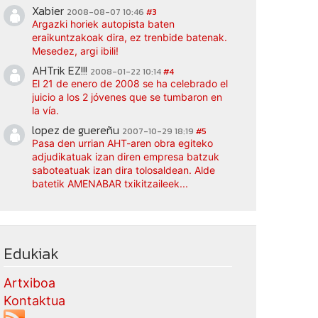
Xabier
2008-08-07 10:46
#3
Argazki horiek autopista baten
eraikuntzakoak dira, ez trenbide batenak.
Mesedez, argi ibili!
AHTrik EZ!!!
2008-01-22 10:14
#4
El 21 de enero de 2008 se ha celebrado el
juicio a los 2 jóvenes que se tumbaron en
la vía.
lopez de guereñu
2007-10-29 18:19
#5
Pasa den urrian AHT-aren obra egiteko
adjudikatuak izan diren empresa batzuk
saboteatuak izan dira tolosaldean. Alde
batetik AMENABAR txikitzaileek...
Edukiak
Artxiboa
Kontaktua