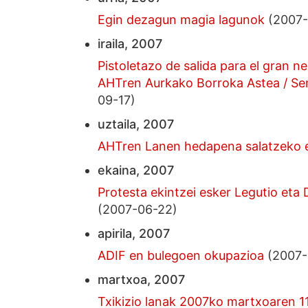
Egin dezagun magia lagunok
(2007-
iraila, 2007
Pistoletazo de salida para el gran n
AHTren Aurkako Borroka Astea / Se
09-17)
uztaila, 2007
AHTren Lanen hedapena salatzeko 
ekaina, 2007
Protesta ekintzei esker Legutio eta
(2007-06-22)
apirila, 2007
ADIF en bulegoen okupazioa
(2007-
martxoa, 2007
Txikizio lanak 2007ko martxoaren 1