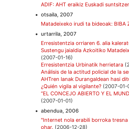
ADIF: AHT eraikiz Euskadi suntsitze
otsaila, 2007
Matadeixeko irudi ta bideoak: BIBA 
urtarrila, 2007
Erresistentzia orriaren 6. alia kalera
Sustengu jaialdia Azkoitiko Matadei
(2007-01-16)
Erresistentzia Urbinatik herrietara
(2
Análisis de la actitud policial de la
AHTren lanak Durangaldean hasi dit
¿Quién vigila al vigilante?
(2007-01-
“EL CONCEJO ABIERTO Y EL MUN
(2007-01-01)
abendua, 2006
"Internet nola erabili borroka tresna
ohar.
(2006-12-28)