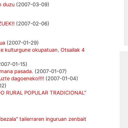
n duzu
(2007-03-09)
ZUEK!!
(2007-02-06)
tua
(2007-01-29)
xe kulturgune okupatuan. Otsailak 4
007-01-15)
 semana pasada.
(2007-01-07)
uzte dagoeneko!!!!
(2007-01-04)
02)
DO RURAL POPULAR TRADICIONAL”
 bezala" tailerraren inguruan zenbait