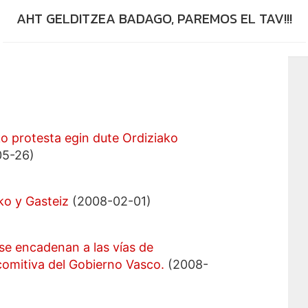
AHT GELDITZEA BADAGO, PAREMOS EL TAV!!!
 protesta egin dute Ordiziako
5-26)
ko y Gasteiz
(2008-02-01)
se encadenan a las vías de
comitiva del Gobierno Vasco.
(2008-