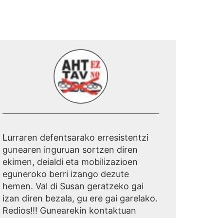
Lurraren defentsarako erresistentzi
gunearen inguruan sortzen diren
ekimen, deialdi eta mobilizazioen
eguneroko berri izango dezute
hemen. Val di Susan geratzeko gai
izan diren bezala, gu ere gai garelako.
Redios!!! Gunearekin kontaktuan