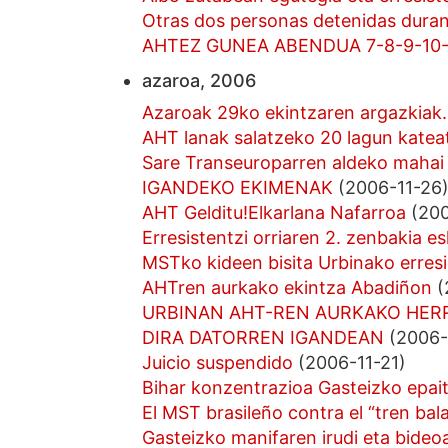
Otras dos personas detenidas duran
AHTEZ GUNEA ABENDUA 7-8-9-10-
azaroa, 2006
Azaroak 29ko ekintzaren argazkiak.
AHT lanak salatzeko 20 lagun kateat
Sare Transeuroparren aldeko mahai 
IGANDEKO EKIMENAK
(2006-11-26
AHT Gelditu!Elkarlana Nafarroa
(200
Erresistentzi orriaren 2. zenbakia es
MSTko kideen bisita Urbinako erresi
AHTren aurkako ekintza Abadiñon
(
URBINAN AHT-REN AURKAKO HERR
DIRA DATORREN IGANDEAN
(2006-
Juicio suspendido
(2006-11-21)
Bihar konzentrazioa Gasteizko epai
El MST brasileño contra el “tren bal
Gasteizko manifaren irudi eta bideo