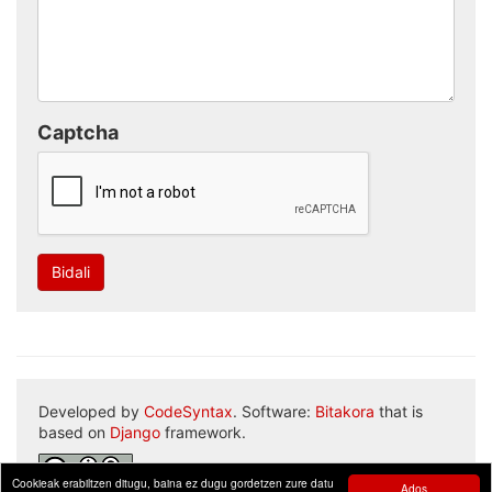
Captcha
Bidali
Developed by
CodeSyntax
. Software:
Bitakora
that is
based on
Django
framework.
Cookieak erabiltzen ditugu, baina ez dugu gordetzen zure datu
Ados