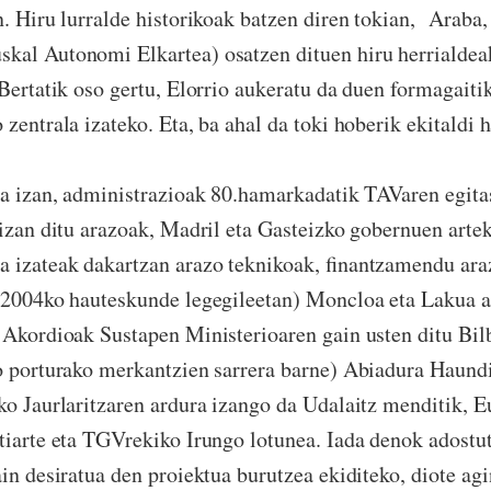
n. Hiru lurralde historikoak batzen diren tokian, Araba,
kal Autonomi Elkartea) osatzen dituen hiru herrialdea
 Bertatik oso gertu, Elorrio aukeratu da duen formagaiti
 zentrala izateko. Eta, ba ahal da toki hoberik ekitaldi 
a izan, administrazioak 80.hamarkadatik TAVaren egita
 izan ditu arazoak, Madril eta Gasteizko gobernuen artek
a izateak dakartzan arazo teknikoak, finantzamendu ar
 (2004ko hauteskunde legegileetan) Moncloa eta Lakua a
 Akordioak Sustapen Ministerioaren gain usten ditu Bil
o porturako merkantzien sarrera barne) Abiadura Haundi
ko Jaurlaritzaren ardura izango da Udalaitz menditik, 
tiarte eta TGVrekiko Irungo lotunea. Iada denok adostut
in desiratua den proiektua burutzea ekiditeko, diote agi