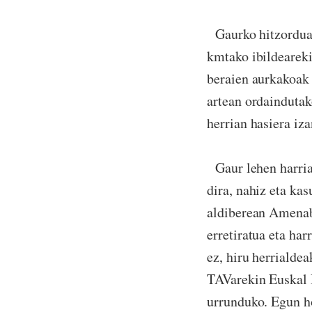
Gaurko hitzordua 
kmtako ibildearek
beraien aurkakoak 
artean ordaindutak
herrian hasiera iz
Gaur lehen harria 
dira, nahiz eta ka
aldiberean Amenab
erretiratua eta ha
ez, hiru herrialde
TAVarekin Euskal H
urrunduko. Egun ho