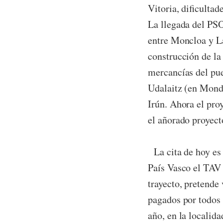
Vitoria, dificultad
La llegada del PSO
entre Moncloa y L
construcción de la
mercancías del pue
Udalaitz (en Mondr
Irún. Ahora el pro
el añorado proyect
La cita de hoy es 
País Vasco el TAV
trayecto, pretende 
pagados por todos
año, en la localid