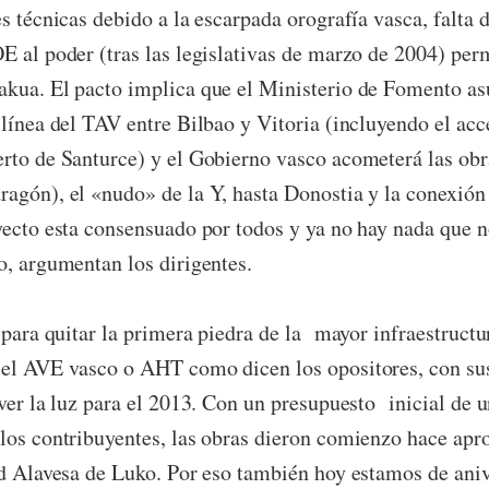
es técnicas debido a la escarpada orografía vasca, falta 
E al poder (tras las legislativas de marzo de 2004) per
akua. El pacto implica que el Ministerio de Fomento as
 línea del TAV entre Bilbao y Vitoria (incluyendo el acc
rto de Santurce) y el Gobierno vasco acometerá las ob
agón), el «nudo» de la Y, hasta Donostia y la conexió
yecto esta consensuado por todos y ya no hay nada que n
o, argumentan los dirigentes.
para quitar la primera piedra de la mayor infraestructu
 el AVE vasco o AHT como dicen los opositores, con su
ver la luz para el 2013. Con un presupuesto inicial de u
 los contribuyentes, las obras dieron comienzo hace a
ad Alavesa de Luko. Por eso también hoy estamos de aniv