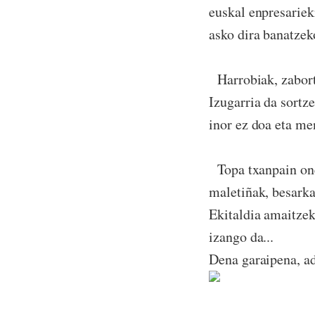
euskal enpresariek
asko dira banatze
Harrobiak, zaborte
Izugarria da sortz
inor ez doa eta me
Topa txanpain onen
maletiñak, besarkad
Ekitaldia amaitzek
izango da...
Dena garaipena, ad