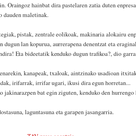
in. Oraingoz hainbat dira pastelaren zatia duten enpresa
ko dauden maletinak.
giak, pistak, zentrale eolikoak, makinaria alokairu enp
en dugun lan kopurua, aurrerapena denentzat eta eragina
ndira! Eta bideetatik kenduko dugun trafikoa?, dio garra
arekin, kanapeak, txaloak, aintzinako usadioan itxita
ak, irifarrak, irrifar ugari, ikusi dira egun horretan...
o jakinarazpen bat egin ziguten, kenduko den hurrengo 
ostasuna, laguntasuna eta garapen jasangarria.