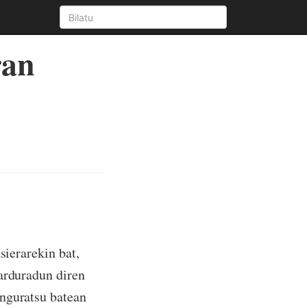
ran
sierarekin bat,
 arduradun diren
anguratsu batean