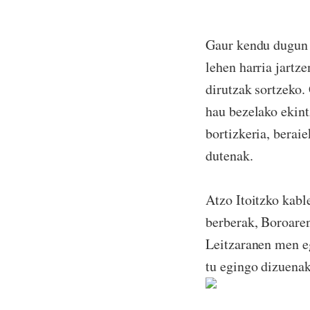
Gaur kendu dugun 
lehen harria jartz
dirutzak sortzeko.
hau bezelako ekint
bortizkeria, berai
dutenak.
Atzo Itoitzko kabl
berberak, Boroare
Leitzaranen men eg
tu egingo dizuenak