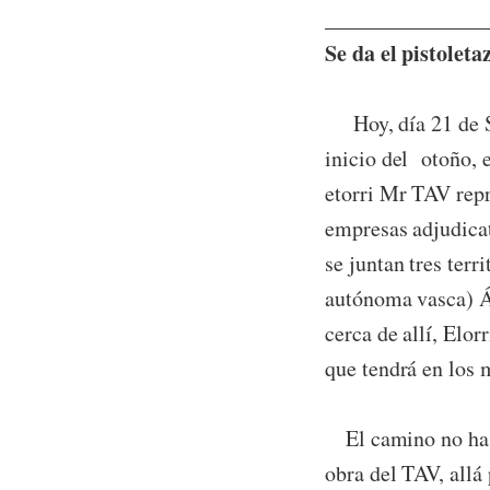
_______________
Se da el pistolet
Hoy, día 21 de Se
inicio del otoño, 
etorri Mr TAV rep
empresas adjudicat
se juntan tres ter
autónoma vasca) Ál
cerca de allí, Elor
que tendrá en los 
El camino no ha s
obra del TAV, allá