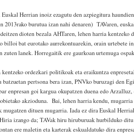
Euskal Herrian inoiz ezagutu den azpiegitura haundien
in 2013rako burutua izan nahi denaren) TAVaren, eusk
deitzen dioten bezala AHTaren, lehen harria kentzeko d
o billoi bat eurotako aurrekontuarekin, orain urtebete 
an zuten lanek. Horregaitik ere gaurkoan urtemuga ospa
kentzeko ordezkari politikoak eta eraikuntza enpreseta
su batzuetan pertsona bera izan, PNVko buruzagi den Egi
ar enpresan goi kargua okupatzen duena edo Arzalluz, 
rrobietako akzioduna. Bai, lehen harria kendu, mugarria
ak mugatzen dituen mugarria. Iada ez dira Euskal Herria
iria izango da; TAVak hiru hiruburuak hurbilduko ditu 
ntan ere maletin eta karterak eskualdatuko dira enpresa