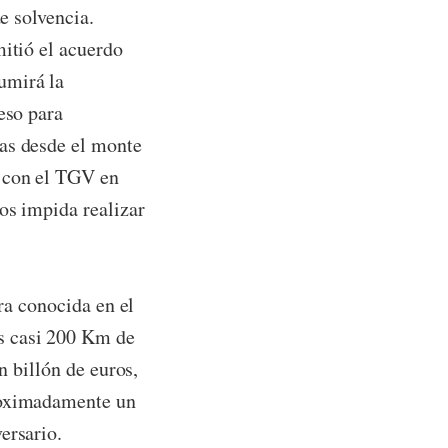
de solvencia.
mitió el acuerdo
umirá la
eso para
ras desde el monte
n con el TGV en
os impida realizar
ra conocida en el
s casi 200 Km de
n billón de euros,
proximadamente un
ersario.