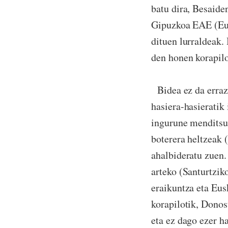
batu dira, Besaide
Gipuzkoa EAE (Eus
dituen lurraldeak.
den honen korapilo
Bidea ez da erraz
hasiera-hasieratik
ingurune menditsu
boterera heltzeak
ahalbideratu zuen.
arteko (Santurtzik
eraikuntza eta Eus
korapilotik, Donos
eta ez dago ezer ha