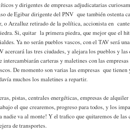
íticos y dirigentes de empresas adjudicatarias curiosam
aso de Egibar dirigente del PNV que también ostenta ca
o Arzalluz retirado de la política, accionista en cante
piedra. Si, quitar la primera piedra, que mejor que el hi
rrialdes. Ya no serán pueblos vascos, con el TAV será un
V acercará las tres ciudades, y alejara los pueblos y las 
 intercambiarán carteras y maletines con las empresas 
ascos. De momento son varias las empresas que tienen 
davía muchos los maletines a repartir.
ras, pistas, centrales energéticas, empresas de alquiler
rabajo el que crearemos, progreso para todos, y los imp
a nadie va al monte! Y el trafico que quitaremos de las 
jera de transportes.