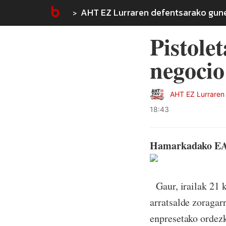
AHT EZ Lurraren defentsarako gun
Pistole
negocio
AHT EZ Lurraren
18:43
Hamarkadako EAE
Gaur, irailak 21 k
arratsalde zoragar
enpresetako ordezk