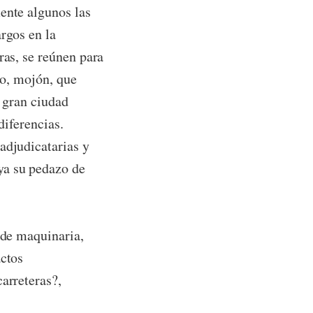
ente algunos las
rgos en la
ras, se reúnen para
to, mojón, que
a gran ciudad
diferencias.
adjudicatarias y
ya su pedazo de
 de maquinaria,
actos
carreteras?,