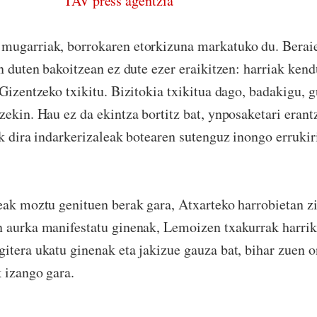
TAV press agentzia
mugarriak, borrokaren etorkizuna markatuko du. Berai
en duten bakoitzean ez dute ezer eraikitzen: harriak ken
 Gizentzeko txikitu. Bizitokia txikitua dago, badakigu, 
zekin. Hau ez da ekintza bortitz bat, ynposaketari erant
ek dira indarkerizaleak botearen sutenguz inongo errukir
eak moztu genituen berak gara, Atxarteko harrobietan zi
n aurka manifestatu ginenak, Lemoizen txakurrak harrik
itera ukatu ginenak eta jakizue gauza bat, bihar zuen o
 izango gara.