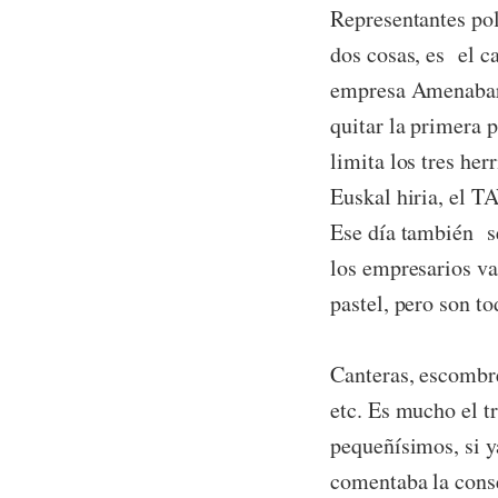
Representantes pol
dos cosas, es el c
empresa Amenabar, 
quitar la primera 
limita los tres he
Euskal hiria, el TA
Ese día también se
los empresarios v
pastel, pero son to
Canteras, escombre
etc. Es mucho el t
pequeñísimos, si y
comentaba la conse