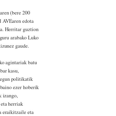
aren (bere 200
al AVEaren edota
a. Herritar guztion
inguru arabako Luko
kizunez gaude.
ko agintariak batu
bar kasu,
egun politikatik
 baino ezer hoberik
k izango,
eta herriak
 eraikitzaile eta