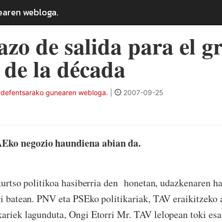
earen webloga.
tazo de salida para el g
 de la década
 defentsarako gunearen webloga.
|
2007-09-25
ko negozio haundiena abian da.
urtso politikoa hasiberria den honetan, udazkenaren ha
ri batean. PNV eta PSEko politikariak, TAV eraikitzeko
ariek lagunduta, Ongi Etorri Mr. TAV lelopean toki es