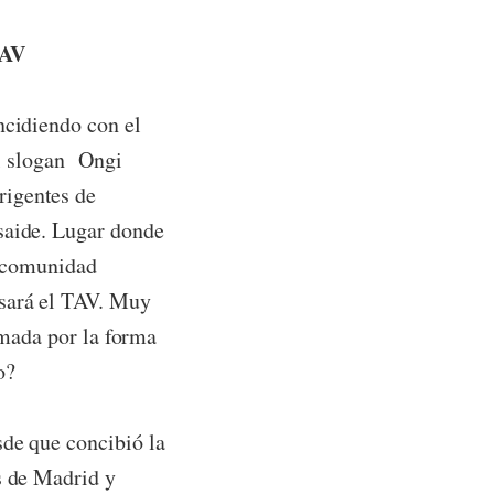
CAV
cidiendo con el
el slogan Ongi
rigentes de
saide. Lugar donde
V(comunidad
asará el TAV. Muy
lamada por la forma
o?
de que concibió la
s de Madrid y