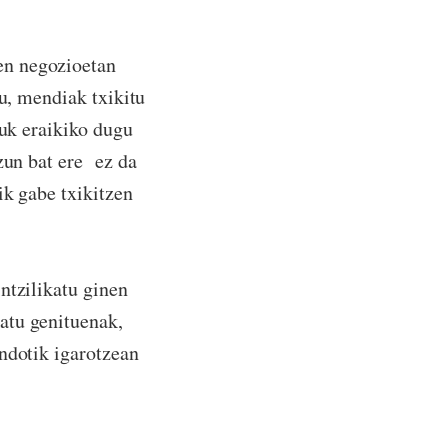
en negozioetan
du, mendiak txikitu
guk eraikiko dugu
zun bat ere ez da
ik gabe txikitzen
ntzilikatu ginen
atu genituenak,
ndotik igarotzean