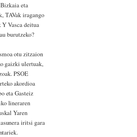
 Bizkaia eta
k, TAVak iragango
k Y Vasca deitua
hau burutzeko?
smoa otu zitzaion
o gaizki ulertuak,
azoak. PSOE
rteko akordioa
bo eta Gasteiz
ko lineraren
Euskal Yaren
asunera iritsi gara
ntariek.