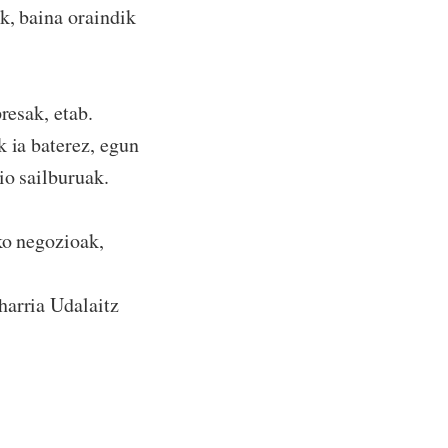
k, baina oraindik
resak, etab.
k ia baterez, egun
io sailburuak.
ko negozioak,
harria Udalaitz