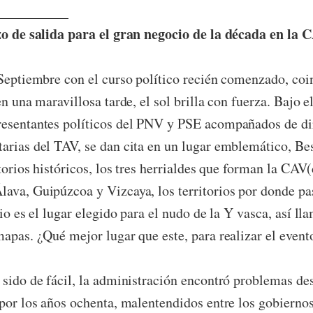
__________
azo de salida para el gran negocio de la década en la 
ptiembre con el curso político recién comenzado, coin
en una maravillosa tarde, el sol brilla con fuerza. Bajo 
resentantes políticos del PNV y PSE acompañados de di
arias del TAV, se dan cita en un lugar emblemático, Be
ritorios históricos, los tres herrialdes que forman la CA
ava, Guipúzcoa y Vizcaya, los territorios por donde p
rio es el lugar elegido para el nudo de la Y vasca, así l
mapas. ¿Qué mejor lugar que este, para realizar el event
ido de fácil, la administración encontró problemas des
 por los años ochenta, malentendidos entre los gobierno