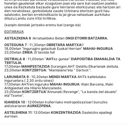
honetan gaudenak elkar ezagutzen joan eta sare bat osatzen joateko
unea da.Kezkatuta bazaude gure herriaren etorkizunaz eta hartzen ari
den norabideaz, gonbidatuta zaude Urbinara etortzen guzti hau
salatzeko, bertan errebindikazio ta jai girua nahastuak aurkituko
dituzu.Landu zure iritzi kritikoa.
(kanpin dendak jartzeko eremu bat izango da)
EGITARAUA
ASTEAZKENA 6
:Arratsaldeko 8etan
ONGI ETORRI BATZARRA.
OSTEGUNA 7
: 11,30etan
OBRETARA MARTXA
!!
18,00etan “Ingurugiro gatazkak Euskal Herrian”
MAHAI-INGURUA
23,00etan
ZINEA
:
El taxista full
OSTIRALA 8
: 11,00etan “
AHT
ez gunea”
DIAPOSITIBA EMANALDIA TA
TERTULIA
.
17,00etan
MANIFESTAZIOA
Durangon.AHT Gelditu Elkarlanak deituta.
23,00etan
KONTZERTUA
: ”Mantalano”eta “ Gartxot ”.
LARUNBATA 9
: 10,30etan
MENDI MARTXA
AHTk kaltetutako
inguruetara.( 2,30 ordu oinez)
17,00etan AHTren inguruko
MAHAI-INGURUA
: Iñaki Barcena, Iñaki
Antigüedad eta Hilario Manzanedo.
23,00etan
KONTZERTUA
“Annunaki Revenge”, “La banda del abuelo”
eta“Txome”.
IGANDEA 10
: 12:00etan Iruñerriako metropolizazioari buruzko
aldizkariaren
AURKEZPENA
.
ASTELEHENA 11
: 13:00etan
KONZENTRAZIOA
Gasteizko epaitegi
aurrean.