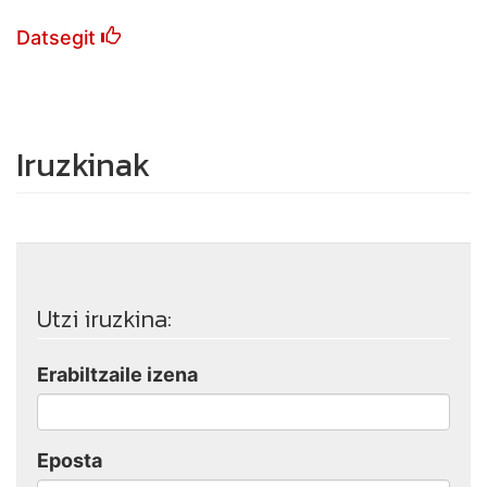
Datsegit
Iruzkinak
Utzi iruzkina:
Erabiltzaile izena
Eposta