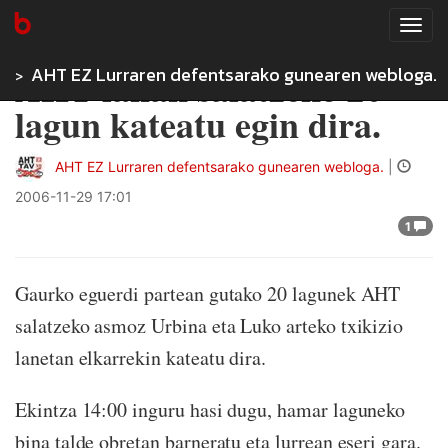
Tog
navi
AHT EZ Lurraren defentsarako gunearen webloga.
AHT lanak salatzeko 20
lagun kateatu egin dira.
AHT EZ Lurraren defentsarako gunearen webloga.
|
2006-11-29 17:01
1
Gaurko eguerdi partean gutako 20 lagunek AHT
salatzeko asmoz Urbina eta Luko arteko txikizio
lanetan elkarrekin kateatu dira.
Ekintza 14:00 inguru hasi dugu, hamar laguneko
bina talde obretan barneratu eta lurrean eseri gara.