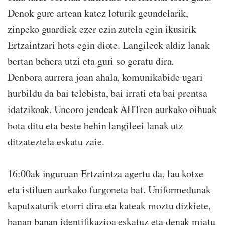
Denok gure artean katez loturik geundelarik,
zinpeko guardiek ezer ezin zutela egin ikusirik
Ertzaintzari hots egin diote. Langileek aldiz lanak
bertan behera utzi eta guri so geratu dira.
Denbora aurrera joan ahala, komunikabide ugari
hurbildu da bai telebista, bai irrati eta bai prentsa
idatzikoak. Uneoro jendeak AHTren aurkako oihuak
bota ditu eta beste behin langileei lanak utz
ditzateztela eskatu zaie.
16:00ak inguruan Ertzaintza agertu da, lau kotxe
eta istiluen aurkako furgoneta bat. Uniformedunak
kaputxaturik etorri dira eta kateak moztu dizkiete,
banan banan identifikazioa eskatuz eta denak miatu