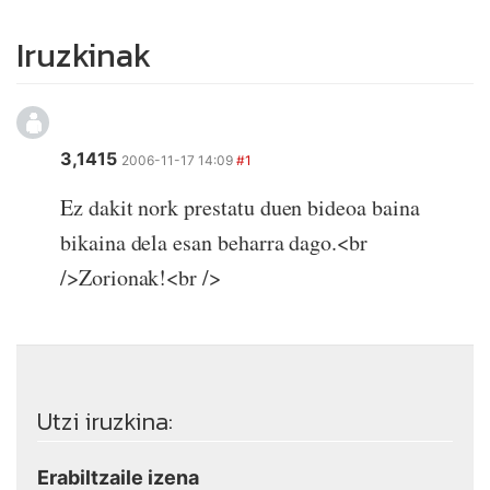
Iruzkinak
3,1415
2006-11-17 14:09
#1
Ez dakit nork prestatu duen bideoa baina
bikaina dela esan beharra dago.<br
/>Zorionak!<br />
Utzi iruzkina:
Erabiltzaile izena