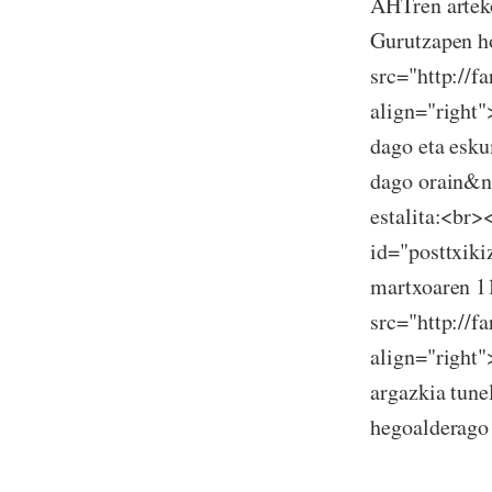
AHTren arteko
Gurutzapen ho
src="http://
align="right
dago eta esku
dago orain&n
estalita:<br><
id="posttxiki
martxoaren 1
src="http://f
align="right
argazkia tune
hegoalderago