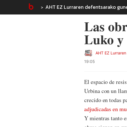
AHT EZ Lurraren defentsarako gun
Las obr
Luko y 
AHT EZ Lurraren
19:05
El espacio de resi
Urbina con un llam
crecido en todas p
adjudicadas en m
Y mientras tanto e