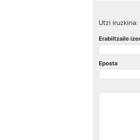
Utzi iruzkina:
Erabiltzaile ize
Eposta