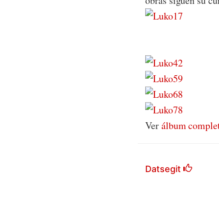
obras siguen su cu
Ver
álbum comple
Datsegit