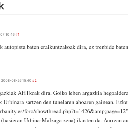
k
07 10:46
#1
k autopista baten eraikuntzakoak dira, ez trenbide bate
a
2008-08-26 15:40
#2
gazkiak AHTkoak dira. Goiko lehen argazkia hegoaldera
k Urbinara sartzen den tunelaren ahoaren gainean. Ezke
/urbanity.es/foro/showthread.php?t=1426&amp;page=12"
 (hasieran Urbina-Malzaga zena) ikusten da. Aurrean au