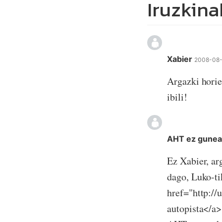
Iruzkina
Xabier
2008-08-
Argazki horie
ibili!
AHT ez gune
Ez Xabier, ar
dago, Luko-ti
href="http:/
autopista</a>