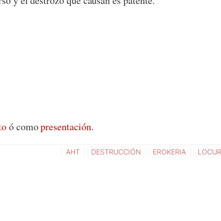
rso y el destrozo que causan es patente.
to
ó como
presentación
.
AHT
DESTRUCCIÓN
EROKERIA
LOCU