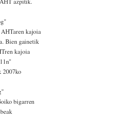
 AHT azpitik.
pg"
; AHTaren kajoia
. Bien gainetik
HTren kajoia
-11n"
k 2007ko
g"
oiko bigarren
abeak