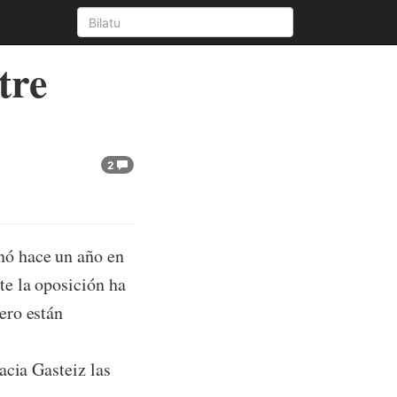
tre
2
ó hace un año en
te la oposición ha
ero están
acia Gasteiz las