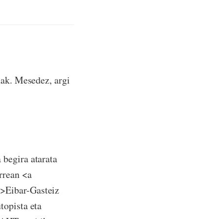
nak. Mesedez, argi
 begira atarata
rrean <a
>Eibar-Gasteiz
topista eta