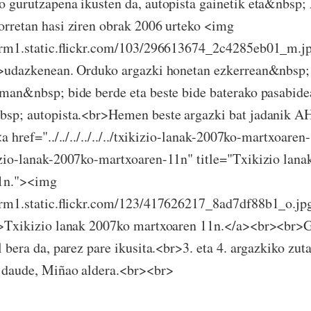
 gurutzapena ikusten da, autopista gainetik eta&nbsp;
rretan hasi ziren obrak 2006 urteko <img
farm1.static.flickr.com/103/296613674_2c4285eb01_m.j
">udazkenean. Orduko argazki honetan ezkerrean&nbsp
man&nbsp; bide berde eta beste bide baterako pasabidea
bsp; autopista.<br>Hemen beste argazki bat jadanik A
a href="../../../../../../txikizio-lanak-2007ko-martxoaren
zio-lanak-2007ko-martxoaren-11n" title="Txikizio lana
1n."><img
arm1.static.flickr.com/123/417626217_8ad7df88b1_o.jp
">Txikizio lanak 2007ko martxoaren 11n.</a><br><br>G
l bera da, parez pare ikusita.<br>3. eta 4. argazkiko zut
 daude, Miñao aldera.<br><br>