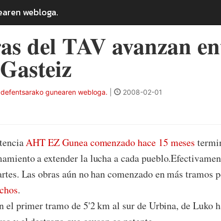
earen webloga.
as del TAV avanzan en
Gasteiz
 defentsarako gunearen webloga.
|
2008-02-01
stencia
AHT EZ Gunea comenzado hace 15 meses
termin
amiento a extender la lucha a cada pueblo.Efectivamen
artes. Las obras aún no han comenzado en más tramos p
uchos
.
n el primer tramo de 5'2 km al sur de Urbina, de Luko h