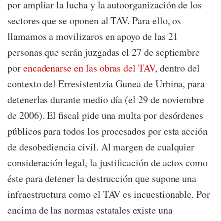
por ampliar la lucha y la autoorganización de los
sectores que se oponen al TAV. Para ello, os
llamamos a movilizaros en apoyo de las 21
personas que serán juzgadas el 27 de septiembre
por
encadenarse en las obras del TAV
, dentro del
contexto del Erresistentzia Gunea de Urbina, para
detenerlas durante medio día (el 29 de noviembre
de 2006). El fiscal pide una multa por desórdenes
públicos para todos los procesados por esta acción
de desobediencia civil. Al margen de cualquier
consideración legal, la justificación de actos como
éste para detener la destrucción que supone una
infraestructura como el TAV es incuestionable. Por
encima de las normas estatales existe una