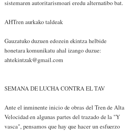
sistemaren autoritarismoari eredu alternatibo bat.
AHTren aurkako taldeak
Gauzatuko duzuen edozein ekintza helbide
honetara komunikatu ahal izango duzue:
ahtekintzak@gmail.com
SEMANA DE LUCHA CONTRA EL TAV
Ante el inminente inicio de obras del Tren de Alta
Velocidad en algunas partes del trazado de la "Y
vasca", pensamos que hay que hacer un esfuerzo