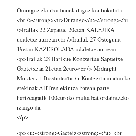
Oraingoz ekintza hauek dagoz konbokatuta:
<br /><strong><u>Durango</u></strong><br
/>Irailak 22 Zapatue 20etan KALEJIRA
udaletxe aurrean<br />Irailak 27 Osteguna
19etan KAZEROLADA udaletxe aurrean
<p>Irailak 28 Barikue Kontzertue Sapuetxe
Gaztetxean 21etan 2euro<br /> Midnight
Murders + Ihesbide<br /> Kontzertuan atarako
etekinak AHTren ekintza batean parte
hartzeagatik 100euroko multa bat ordaintzeko
izango da.
</p>
<p><u><strong>Gasteiz</strong></u> <br