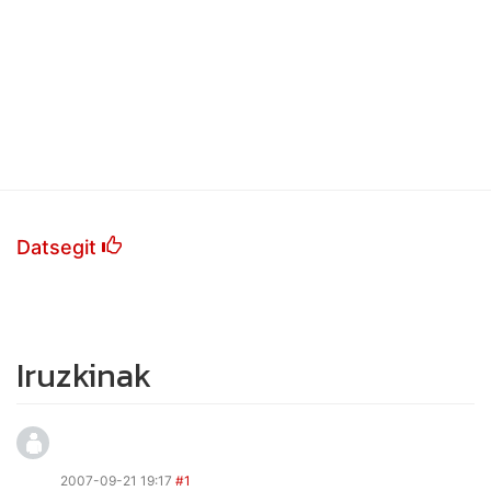
Datsegit
Iruzkinak
2007-09-21 19:17
#1