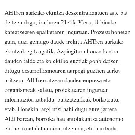
AHTren aurkako ekintza deszentralizatuen aste bat
deitzen dugu, irailaren 21etik 30era, Urbinako
kateatzearen epaiketaren inguruan. Prozesu honetaz
gain, auzi gehiago daude irekita AHTren aurkako
ekintzak egiteagatik. Azpiegitura honen kontra
dauden talde eta kolektibo guztiak gonbidatzen
ditugu desarrollismoaren aurpegi guztien aurka
aritzera: AHTren atzean dauden enpresa eta
organismoak salatu, proiektuaren inguruan
informazioa zabaldu, bultzatzaileak boikoteatu,
etab. Honekin, argi utzi nahi dugu gure jarrera.
Aldi berean, borroka hau antolakuntza autonomo
eta horizontaletan oinarritzen da, eta hau bada