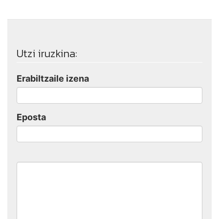
Utzi iruzkina:
Erabiltzaile izena
Eposta