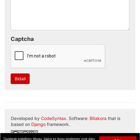
Captcha
Bidali
Developed by
CodeSyntax
. Software:
Bitakora
that is
based on
Django
framework.
Cookieak erabiltzen ditugu, baina ez dugu gordetzen zure datu