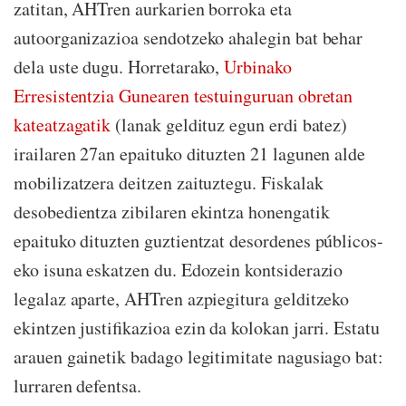
zatitan, AHTren aurkarien borroka eta
autoorganizazioa sendotzeko ahalegin bat behar
dela uste dugu. Horretarako,
Urbinako
Erresistentzia Gunearen testuinguruan obretan
kateatzagatik
(lanak geldituz egun erdi batez)
irailaren 27an epaituko dituzten 21 lagunen alde
mobilizatzera deitzen zaituztegu. Fiskalak
desobedientza zibilaren ekintza honengatik
epaituko dituzten guztientzat desordenes públicos-
eko isuna eskatzen du. Edozein kontsiderazio
legalaz aparte, AHTren azpiegitura gelditzeko
ekintzen justifikazioa ezin da kolokan jarri. Estatu
arauen gainetik badago legitimitate nagusiago bat:
lurraren defentsa.