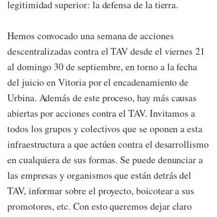
legitimidad superior: la defensa de la tierra.
Hemos convocado una semana de acciones
descentralizadas contra el TAV desde el viernes 21
al domingo 30 de septiembre, en torno a la fecha
del juicio en Vitoria por el encadenamiento de
Urbina. Además de este proceso, hay más causas
abiertas por acciones contra el TAV. Invitamos a
todos los grupos y colectivos que se oponen a esta
infraestructura a que actúen contra el desarrollismo
en cualquiera de sus formas. Se puede denunciar a
las empresas y organismos que están detrás del
TAV, informar sobre el proyecto, boicotear a sus
promotores, etc. Con esto queremos dejar claro