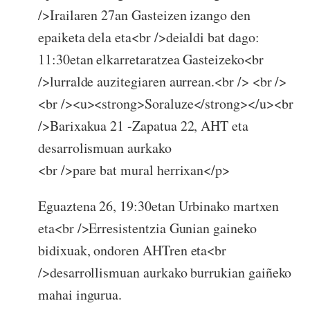
/>Irailaren 27an Gasteizen izango den
epaiketa dela eta<br />deialdi bat dago:
11:30etan elkarretaratzea Gasteizeko<br
/>lurralde auzitegiaren aurrean.<br /> <br />
<br /><u><strong>Soraluze</strong></u><br
/>Barixakua 21 -Zapatua 22, AHT eta
desarrolismuan aurkako
<br />pare bat mural herrixan</p>
Eguaztena 26, 19:30etan Urbinako martxen
eta<br />Erresistentzia Gunian gaineko
bidixuak, ondoren AHTren eta<br
/>desarrollismuan aurkako burrukian gaiñeko
mahai ingurua.