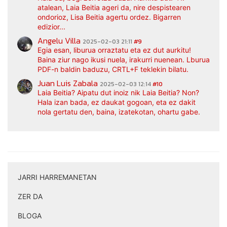
atalean, Laia Beitia ageri da, nire despistearen
ondorioz, Lisa Beitia agertu ordez. Bigarren
edizior...
Angelu Villa
2025-02-03 21:11
#9
Egia esan, liburua orraztatu eta ez dut aurkitu!
Baina ziur nago ikusi nuela, irakurri nuenean. Lburua
PDF-n baldin baduzu, CRTL+F teklekin bilatu.
Juan Luis Zabala
2025-02-03 12:14
#10
Laia Beitia? Aipatu dut inoiz nik Laia Beitia? Non?
Hala izan bada, ez daukat gogoan, eta ez dakit
nola gertatu den, baina, izatekotan, ohartu gabe.
JARRI HARREMANETAN
|
ZER DA
|
BLOGA