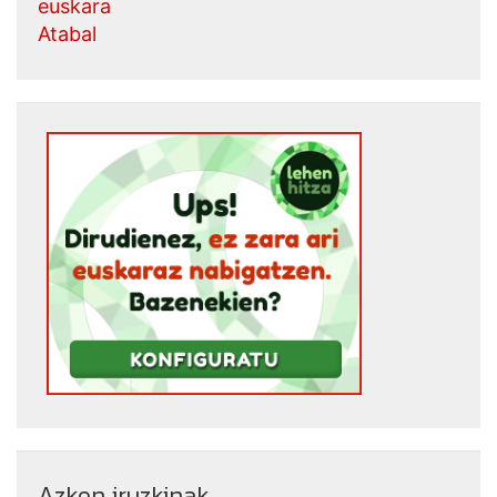
euskara
Atabal
Azken iruzkinak