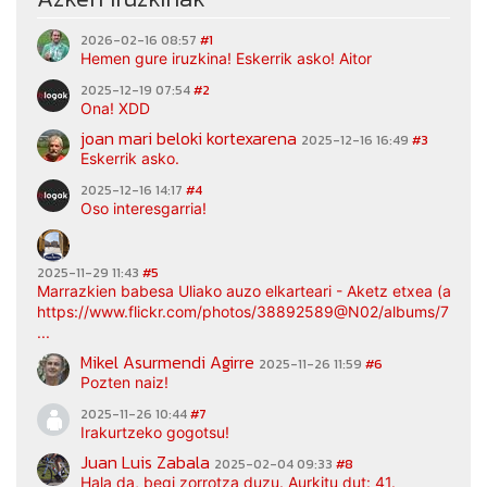
2026-02-16 08:57
#1
Hemen gure iruzkina! Eskerrik asko! Aitor
2025-12-19 07:54
#2
Ona! XDD
joan mari beloki kortexarena
2025-12-16 16:49
#3
Eskerrik asko.
2025-12-16 14:17
#4
Oso interesgarria!
2025-11-29 11:43
#5
Marrazkien babesa Uliako auzo elkarteari - Aketz etxea (argaz
https://www.flickr.com/photos/38892589@N02/albums/7217
...
Mikel Asurmendi Agirre
2025-11-26 11:59
#6
Pozten naiz!
2025-11-26 10:44
#7
Irakurtzeko gogotsu!
Juan Luis Zabala
2025-02-04 09:33
#8
Hala da, begi zorrotza duzu. Aurkitu dut: 41.