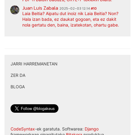
Juan Luis Zabala
2025-02-03 12:14
#10
Laia Beitia? Aipatu dut inoiz nik Laia Beitia? Non?
Hala izan bada, ez daukat gogoan, eta ez dakit
nola gertatu den, baina, izatekotan, ohartu gabe.
JARRI HARREMANETAN
|
ZER DA
|
BLOGA
CodeSyntax
-ek garatuta. Softwarea:
Django
frameworkean oinarritutako
Bitakora
produktua.