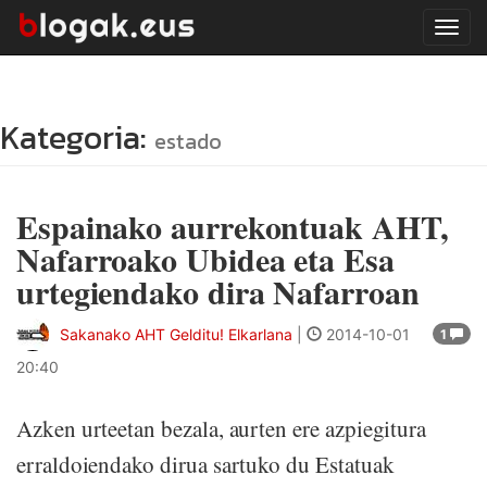
Tog
navi
Kategoria:
estado
Espainako aurrekontuak AHT,
Nafarroako Ubidea eta Esa
urtegiendako dira Nafarroan
Sakanako AHT Gelditu! Elkarlana
|
2014-10-01
1
20:40
Azken urteetan bezala, aurten ere azpiegitura
erraldoiendako dirua sartuko du Estatuak