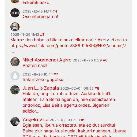
Eskerrik asko.
2025-12-16 14:17
#4
Oso interesgarria!
2025-11-29 11:43
#5
Marrazkien babesa Uliako auzo elkarteari - Aketz etxea (argaz
https://www.flickr.com/photos/38892589@N02/albums/7217
...
Mikel Asurmendi Agirre
2025-11-26 11:59
#6
Pozten naiz!
2025-11-26 10:44
#7
Irakurtzeko gogotsu!
Juan Luis Zabala
2025-02-04 09:33
#8
Hala da, begi zorrotza duzu. Aurkitu dut: 41.
atalean, Laia Beitia ageri da, nire despistearen
ondorioz, Lisa Beitia agertu ordez. Bigarren
edizior...
Angelu Villa
2025-02-03 21:11
#9
Egia esan, liburua orraztatu eta ez dut aurkitu!
Baina ziur nago ikusi nuela, irakurri nuenean. Lburua
PDF-n baldin baduzu, CRTL+F teklekin bilatu.