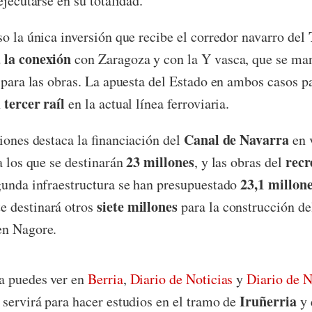
ejecutarse en su totalidad.
so la única inversión que recibe el corredor navarro del
 la conexión
con Zaragoza y con la Y vasca, que se man
o para las obras. La apuesta del Estado en ambos casos p
tercer raíl
n
en la actual línea ferroviaria.
Canal de Navarra
siones destaca la financiación del
en 
23 millones
recr
a los que se destinarán
, y las obras del
23,1 millon
egunda infraestructura se han presupuestado
siete millones
 destinará otros
para la construcción de
n Nagore.
la puedes ver en
Berria
,
Diario de Noticias
y
Diario de N
Iruñerria
 servirá para hacer estudios en el tramo de
y 