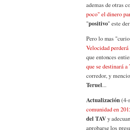
ademas de otras c
poco" el dinero pa
positivo
"
" este de
Pero lo mas "curio
Velocidad perderá
que entonces enti
que se destinará a
corredor, y menci
Teruel
...
Actualización
(4-n
comunidad en 201
del TAV
y adecuand
aprobarse los pres