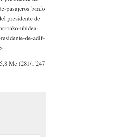
de-pasajeros">info
del presidente de
arroako-ubidea-
presidente-de-adif-
p>
25,8 Me (281/1'247