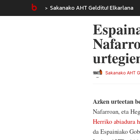
Sakanako AHT Gelditu! Elkarlana
Espain
Nafarro
urtegie
Sakanako AHT Gel
Azken urteetan b
Nafarroan, eta He
Herriko abiadura h
da Espainiako Gob