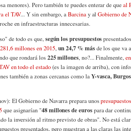
osa menores). Pero también te puedes enterar de que
al 
ra el TAV
... Y sin embargo, a
Barcina
y al
Gobierno de 
rroche en infraestructuras innecesarias.
según los presupuestos
so" de todo es que,
presentado
un 24,7 % más
 281,6 millones en 2015
,
de los que va a
225 millones
endo que rondará los
, no?... Finalmente,
en
 TAV en todo el estado
(es la imagen de arriba), con inf
Y-vasca, Burgos
ones también a zonas cercanas como la
ov): El Gobierno de Navarra prepara unos
presupuestos
48 millones de euros
5
que asignarían "
para dar contin
o la inversión al ritmo previsto de obras". No está clar
upuestos presentados, pero muestran a las claras las int