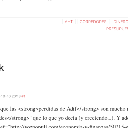
AHT
CORREDORES
DINER
PRESUPUE
k
-10-10 20:18
#1
que las <strong>perdidas de Adif</strong> son mucho 
es</strong>" que lo que yo decia (y creciendo...). Y a
ef="http://vozpopuli.com/economia-y-finanzas/50715-e