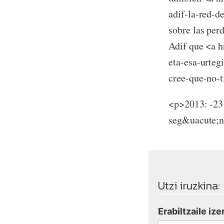
adif-la-red-d
sobre las per
Adif que <a h
eta-esa-urteg
cree-que-no-t
<p>2013: -231
seg&uacute;n
Utzi iruzkina:
Erabiltzaile ize