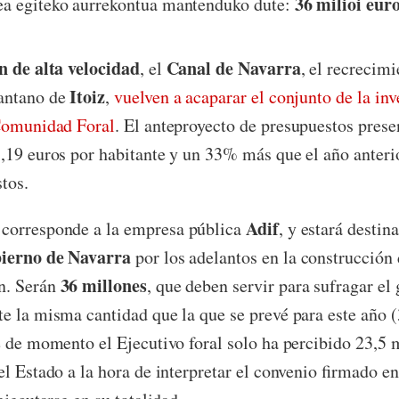
36 milioi eur
a egiteko aurrekontua mantenduko dute:
n de alta velocidad
Canal de Navarra
, el
, el recrecim
Itoiz
antano de
,
vuelven a acaparar el conjunto de la inv
 Comunidad Foral
. El anteproyecto de presupuestos prese
1,19 euros por habitante y un 33% más que el año anterio
tos.
Adif
corresponde a la empresa pública
, y estará destin
bierno de Navarra
por los adelantos en la construcción 
36 millones
n. Serán
, que deben servir para sufragar el
te la misma cantidad que la que se prevé para este año (
e de momento el Ejecutivo foral solo ha percibido 23,5 
el Estado a la hora de interpretar el convenio firmado en