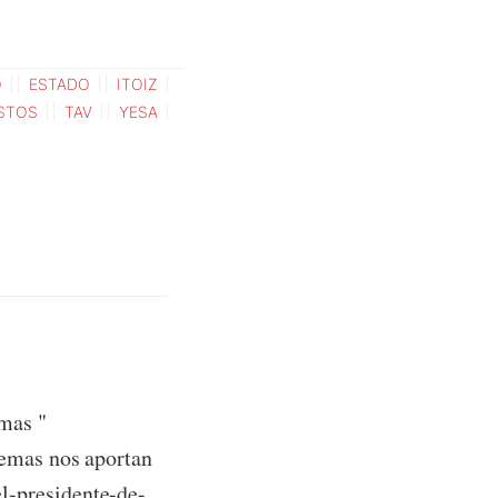
O
ESTADO
ITOIZ
STOS
TAV
YESA
mas "
demas nos aportan
l-presidente-de-