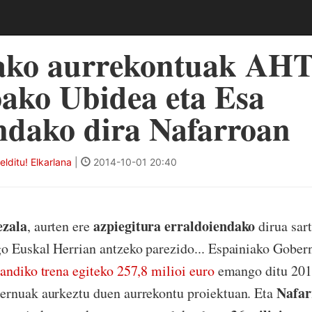
ako aurrekontuak AHT
ako Ubidea eta Esa
ndako dira Nafarroan
ditu! Elkarlana
|
2014-10-01 20:40
ezala
azpiegitura erraldoiendako
, aurten ere
dirua sar
go Euskal Herrian antzeko parezido... Espainiako Gobe
andiko trena egiteko 257,8 milioi euro
emango ditu 2015
Nafar
ernuak aurkeztu duen aurrekontu proiektuan. Eta