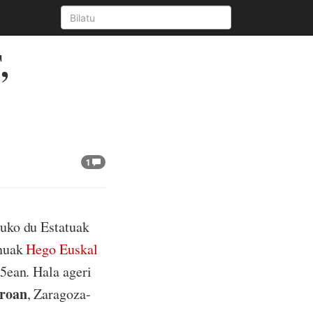
,
1
tuko du Estatuak
rnuak
Hego Euskal
ean. Hala ageri
roan
, Zaragoza-