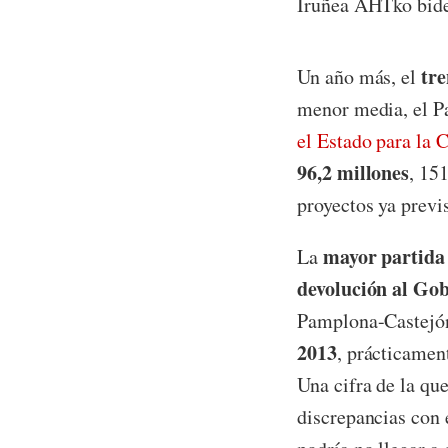
Iruñea AHTko bide
tre
Un año más, el
menor media, el P
el Estado para la
96,2 millones
, 15
proyectos ya previs
mayor partida
La
devolución al Go
Pamplona-Castejó
2013
, prácticamen
Una cifra de la qu
discrepancias con 