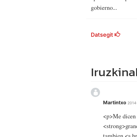
gobierno...
Datsegit
Iruzkina
Martintxo
2014
<p>Me dicen 
<strong>grand
tambien <a hr