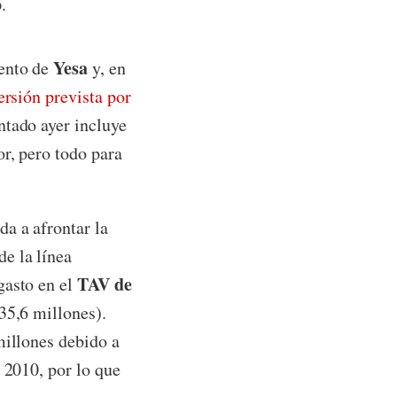
o
.
Yesa
iento de
y, en
ersión prevista por
ntado ayer incluye
r, pero todo para
ada a afrontar la
de la línea
TAV de
 gasto en el
35,6 millones).
millones debido a
 2010, por lo que