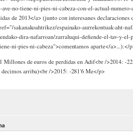
e-ave-no-tiene-ni-pies-ni-cabeza-con-el-actual-numero-
didas de 2013</a> (junto con interesanes declaraciones 
ref="/sakanakoahtrikez/espainako-aurrekontuak-aht-naf
iendako-dira-nafarroan/zarraluqui-defiende-el-tav-y-el-
iene-ni-pies-ni-cabeza">comentamos aparte</a>...):</
 Millones de euros de perdidas en Adif<br />2014: -2
 decimos arriba)<br />2015: -281'6 Me</p>
na