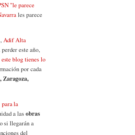
PSN "le parece
Navarra
les parece
s,
Adif Alta
 perder este año,
 este blog tienes lo
ormación por cada
, Zaragoza,
 para la
obras
uidad a las
o si llegarán a
enciones del