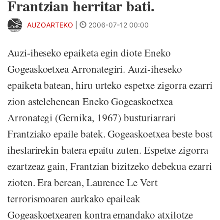
Frantzian herritar bati.
AUZOARTEKO
|
2006-07-12 00:00
Auzi-iheseko epaiketa egin diote Eneko
Gogeaskoetxea Arronategiri. Auzi-iheseko
epaiketa batean, hiru urteko espetxe zigorra ezarri
zion astelehenean Eneko Gogeaskoetxea
Arronategi (Gernika, 1967) busturiarrari
Frantziako epaile batek. Gogeaskoetxea beste bost
iheslarirekin batera epaitu zuten. Espetxe zigorra
ezartzeaz gain, Frantzian bizitzeko debekua ezarri
zioten. Era berean, Laurence Le Vert
terrorismoaren aurkako epaileak
Gogeaskoetxearen kontra emandako atxilotze