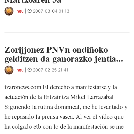
neu
|
2007-03-04 01:13
Zorijjonez PNVn ondiñoko
gelditzen da ganorazko jentia...
neu
|
2007-02-25 21:41
izaronews.com El derecho a manifestarse y la
actuación de la Ertzaintza Mikel Larrazabal
Siguiendo la rutina dominical, me he levantado y
he repasado la prensa vasca. Al ver el vídeo que
ha colgado etb con lo de la manifestación se me