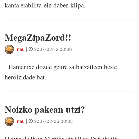
kanta erabilita ein daben klipa.
MegaZipaZord!!
neu
|
2007-02-12 00:06
Hamentxe dozue geure salbatzaileen beste
heroizidade bat.
Noizko pakean utzi?
neu
|
2007-02-05 00:35
Hauxe da Ibon Meñika eta Olatz Dañobeitia