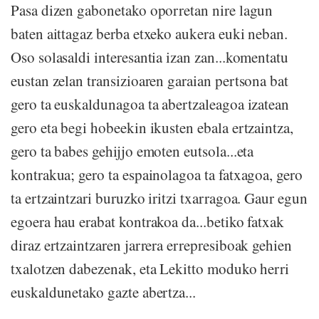
Pasa dizen gabonetako oporretan nire lagun
baten aittagaz berba etxeko aukera euki neban.
Oso solasaldi interesantia izan zan...komentatu
eustan zelan transizioaren garaian pertsona bat
gero ta euskaldunagoa ta abertzaleagoa izatean
gero eta begi hobeekin ikusten ebala ertzaintza,
gero ta babes gehijjo emoten eutsola...eta
kontrakua; gero ta espainolagoa ta fatxagoa, gero
ta ertzaintzari buruzko iritzi txarragoa. Gaur egun
egoera hau erabat kontrakoa da...betiko fatxak
diraz ertzaintzaren jarrera errepresiboak gehien
txalotzen dabezenak, eta Lekitto moduko herri
euskaldunetako gazte abertza...