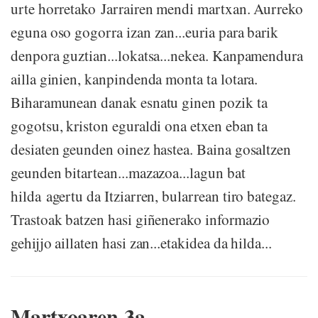
urte horretako Jarrairen mendi martxan. Aurreko
eguna oso gogorra izan zan...euria para barik
denpora guztian...lokatsa...nekea. Kanpamendura
ailla ginien, kanpindenda monta ta lotara.
Biharamunean danak esnatu ginen pozik ta
gogotsu, kriston eguraldi ona etxen eban ta
desiaten geunden oinez hastea. Baina gosaltzen
geunden bitartean...mazazoa...lagun bat
hilda agertu da Itziarren, bularrean tiro bategaz.
Trastoak batzen hasi giñenerako informazio
gehijjo aillaten hasi zan...etakidea da hilda...
Martxoaren 3a