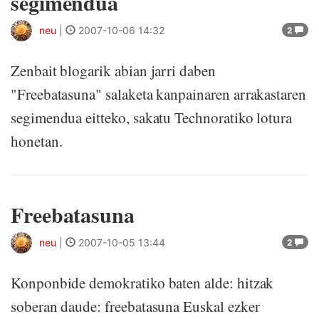
segimendua
neu
|
2007-10-06 14:32
2
Zenbait blogarik abian jarri daben
"Freebatasuna" salaketa kanpainaren arrakastaren
segimendua eitteko, sakatu Technoratiko lotura
honetan.
Freebatasuna
neu
|
2007-10-05 13:44
2
Konponbide demokratiko baten alde: hitzak
soberan daude: freebatasuna Euskal ezker