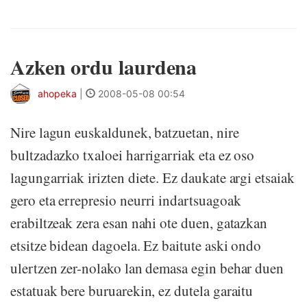
Azken ordu laurdena
ahopeka
|
2008-05-08 00:54
Nire lagun euskaldunek, batzuetan, nire
bultzadazko txaloei harrigarriak eta ez oso
lagungarriak irizten diete. Ez daukate argi etsaiak
gero eta errepresio neurri indartsuagoak
erabiltzeak zera esan nahi ote duen, gatazkan
etsitze bidean dagoela. Ez baitute aski ondo
ulertzen zer-nolako lan demasa egin behar duen
estatuak bere buruarekin, ez dutela garaitu