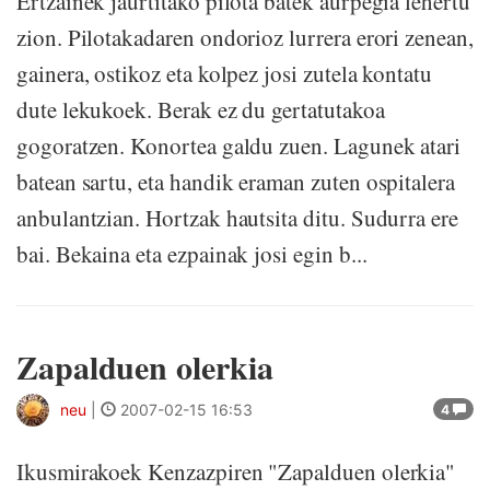
Ertzainek jaurtitako pilota batek aurpegia lehertu
zion. Pilotakadaren ondorioz lurrera erori zenean,
gainera, ostikoz eta kolpez josi zutela kontatu
dute lekukoek. Berak ez du gertatutakoa
gogoratzen. Konortea galdu zuen. Lagunek atari
batean sartu, eta handik eraman zuten ospitalera
anbulantzian. Hortzak hautsita ditu. Sudurra ere
bai. Bekaina eta ezpainak josi egin b...
Zapalduen olerkia
neu
|
2007-02-15 16:53
4
Ikusmirakoek Kenzazpiren "Zapalduen olerkia"