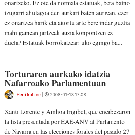
onartzeko. Ez ote da normala estatuak, bera baino
izugarri ahulagoa den aurkari baten aurrean, ezer
ez onartzea harik eta aitortu arte bere indar guztia
mahi gainean jartzeak auzia konpontzen ez
duela? Estatuak borrokatzeari uko egingo ba...
Torturaren aurkako idatzia
Nafarroako Parlamentuan
Herri koLore
|
2008-01-13 17:08
Xanti Lorente y Ainhoa Irigibel, que encabezaron
la lista presentada por EAE-ANV al Parlamento
de Navarra en las elecciones forales del pasado 27