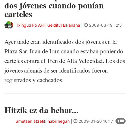
dos jóvenes cuando ponían
carteles
Txingudiko AHT Gelditu! Elkarlana
|
2009-03-19 12:51
Ayer tarde eran identificados dos jóvenes en la
Plaza San Juan de Irun cuando estaban poniendo
carteles contra el Tren de Alta Velocidad. Los dos
jóvenes además de ser identificados fueron
registrados y cacheados.
Hitzik ez da behar...
ametsen atzetik nabil hegan
|
2009-01-26 10:17
1