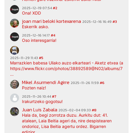
2025-12-19 07:54
#2
Ona! XDD
joan mari beloki kortexarena
2025-12-16 16:49
#3
Eskerrik asko.
2025-12-16 14:17
#4
Oso interesgarria!
2025-11-29 11:43
#5
Marrazkien babesa Uliako auzo elkarteari - Aketz etxea (argaz
https://www.flickr.com/photos/38892589@N02/albums/7217
...
Mikel Asurmendi Agirre
2025-11-26 11:59
#6
Pozten naiz!
2025-11-26 10:44
#7
Irakurtzeko gogotsu!
Juan Luis Zabala
2025-02-04 09:33
#8
Hala da, begi zorrotza duzu. Aurkitu dut: 41.
atalean, Laia Beitia ageri da, nire despistearen
ondorioz, Lisa Beitia agertu ordez. Bigarren
edizior...