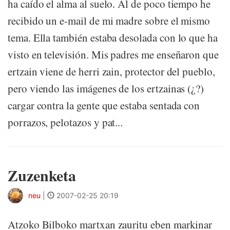
ha caído el alma al suelo. Al de poco tiempo he
recibido un e-mail de mi madre sobre el mismo
tema. Ella también estaba desolada con lo que ha
visto en televisión. Mis padres me enseñaron que
ertzain viene de herri zain, protector del pueblo,
pero viendo las imágenes de los ertzainas (¿?)
cargar contra la gente que estaba sentada con
porrazos, pelotazos y pat...
Zuzenketa
neu
|
2007-02-25 20:19
Atzoko Bilboko martxan zauritu eben markinar