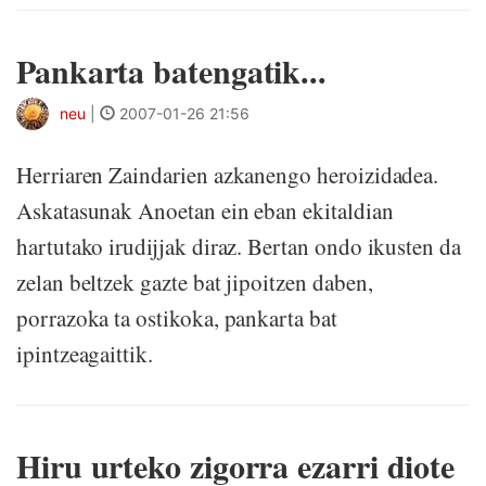
Pankarta batengatik...
neu
|
2007-01-26 21:56
Herriaren Zaindarien azkanengo heroizidadea.
Askatasunak Anoetan ein eban ekitaldian
hartutako irudijjak diraz. Bertan ondo ikusten da
zelan beltzek gazte bat jipoitzen daben,
porrazoka ta ostikoka, pankarta bat
ipintzeagaittik.
Hiru urteko zigorra ezarri diote