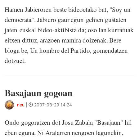
Hamen Jabieroren beste bideoetako bat, "Soy un
democrata". Jabiero gaur egun gehien gustaten
jaten euskal bideo-aktibista da; oso lan kurratuak
eitxen dittuz, arazoen mamira doizenak. Bere
bloga be, Un hombre del Partido, gomendatzen
dotzuet.
Basajaun gogoan
neu
|
2007-03-29 14:24
Ondo gogoratzen dot Josu Zabala "Basajaun" hil
eben eguna. Ni Aralarren nengoen lagunekin,