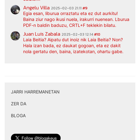
Angelu Villa
2025-02-03 21:11
#9
Egia esan, liburua orraztatu eta ez dut aurkitu!
Baina ziur nago ikusi nuela, irakurri nuenean. Lburua
PDF-n baldin baduzu, CRTL+F teklekin bilatu.
Juan Luis Zabala
2025-02-03 12:14
#10
Laia Beitia? Aipatu dut inoiz nik Laia Beitia? Non?
Hala izan bada, ez daukat gogoan, eta ez dakit
nola gertatu den, baina, izatekotan, ohartu gabe.
JARRI HARREMANETAN
|
ZER DA
|
BLOGA