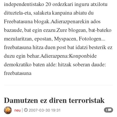
independentistako 20 ordezkari inguru atxilotu
dituztela-eta, salaketa kanpaina abiatu du
Freebatasuna blogak.Adierazpenarekin ados
bazaude, bat egin ezazu.Zure blogean, bat-bateko
mezularitzan, epostan, Myspacen, Fotologen...
freebatasuna hitza duen post bat idatzi besterik ez
duzu egin behar.Adierazpena:Konponbide
demokratiko baten alde: hitzak soberan daude:
freebatasuna
Damutzen ez diren terroristak
neu
|
2007-03-30 19:31
1