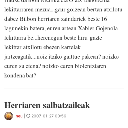
lekittarraren mezua...gaur goizean bertan atxilotu
dabez Bilbon herriaren zaindariek beste 16
lagunekin batera, euren artean Xabier Gojenola
lekittarra be...herenegun beste hiru gazte
lekittar atxilotu ebezen kartelak
jartzeagatik...noiz itziko gaittue pakean? noizko
euren su etena? noizko euren biolentziaren
kondena bat?
Herriaren salbatzaileak
neu
|
2007-01-27 00:56