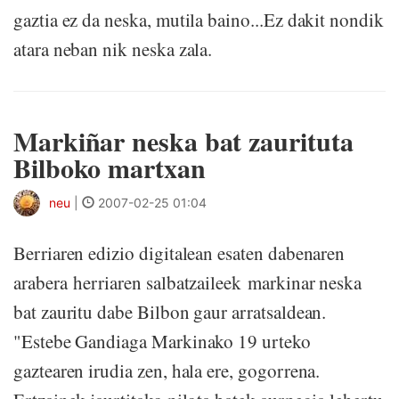
gaztia ez da neska, mutila baino...Ez dakit nondik
atara neban nik neska zala.
Markiñar neska bat zaurituta
Bilboko martxan
neu
|
2007-02-25 01:04
Berriaren edizio digitalean esaten dabenaren
arabera herriaren salbatzaileek markinar neska
bat zauritu dabe Bilbon gaur arratsaldean.
"Estebe Gandiaga Markinako 19 urteko
gaztearen irudia zen, hala ere, gogorrena.