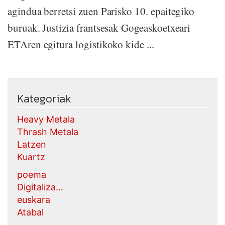
agindua berretsi zuen Parisko 10. epaitegiko
buruak. Justizia frantsesak Gogeaskoetxeari
ETAren egitura logistikoko kide ...
Kategoriak
Heavy Metala
Thrash Metala
Latzen
Kuartz
poema
Digitaliza...
euskara
Atabal