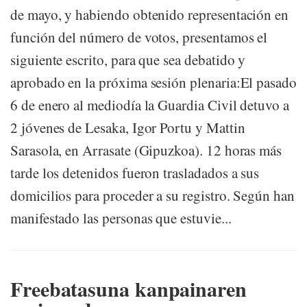
de mayo, y habiendo obtenido representación en
función del número de votos, presentamos el
siguiente escrito, para que sea debatido y
aprobado en la próxima sesión plenaria:El pasado
6 de enero al mediodía la Guardia Civil detuvo a
2 jóvenes de Lesaka, Igor Portu y Mattin
Sarasola, en Arrasate (Gipuzkoa). 12 horas más
tarde los detenidos fueron trasladados a sus
domicilios para proceder a su registro. Según han
manifestado las personas que estuvie...
Freebatasuna kanpainaren