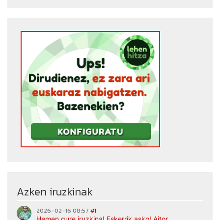
Azken iruzkinak
2026-02-16 08:57
#1
Hemen gure iruzkina! Eskerrik asko! Aitor