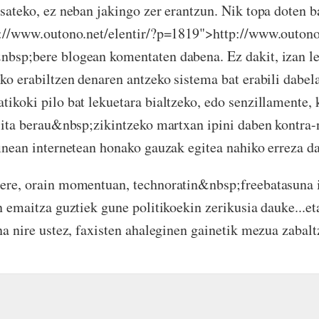
sateko, ez neban jakingo zer erantzun. Nik topa doten b
://www.outono.net/elentir/?p=1819">http://www.outono.
bsp;bere blogean komentaten dabena. Ez dakit, izan le
ko erabiltzen denaren antzeko sistema bat erabili dabel
ikoki pilo bat lekuetara bialtzeko, edo senzillamente,
sita berau&nbsp;zikintzeko martxan ipini daben kontra-n
finean internetean honako gauzak egitea nahiko erreza d
ere, orain momentuan, technoratin&nbsp;freebatasuna i
n emaitza guztiek gune politikoekin zerikusia dauke...et
na nire ustez, faxisten ahaleginen gainetik mezua zabalt