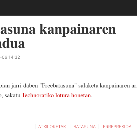
tasuna kanpainaren
ndua
-06 14:32
bian jarri daben "Freebatasuna" salaketa kanpainaren ar
o, sakatu
Technoratiko lotura honetan
.
ATXILOKETAK
BATASUNA
ERREPRESIOA