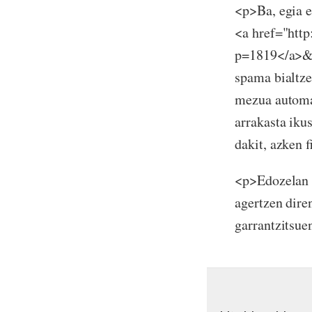
<p>Ba, egia e
<a href="http
p=1819</a>&n
spama bialtze
mezua automat
arrakasta iku
dakit, azken 
<p>Edozelan 
agertzen dire
garrantzitsue