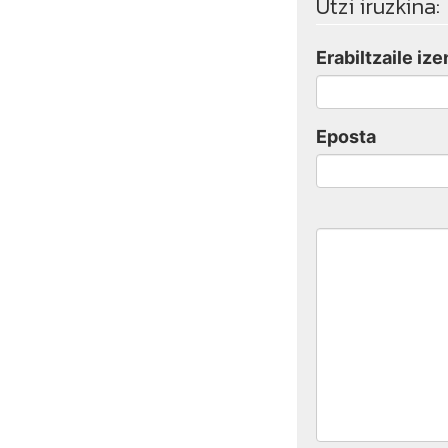
Utzi iruzkina:
Erabiltzaile ize
Eposta