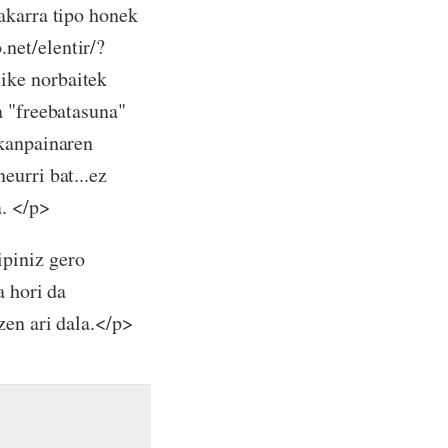
akarra tipo honek
net/elentir/?
ike norbaitek
a "freebatasuna"
 kanpainaren
eurri bat...ez
a. </p>
piniz gero
a hori da
zen ari dala.</p>