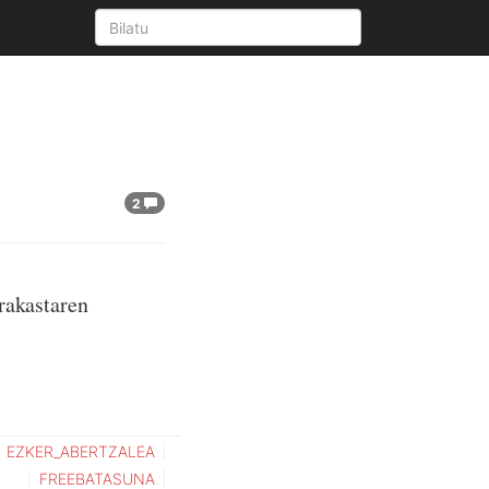
2
rakastaren
EZKER_ABERTZALEA
FREEBATASUNA