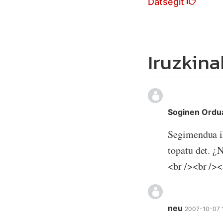
Datsegit
Iruzkina
Soginen Ord
Segimendua ik
topatu det. ¿
<br /><br /><
neu
2007-10-07 