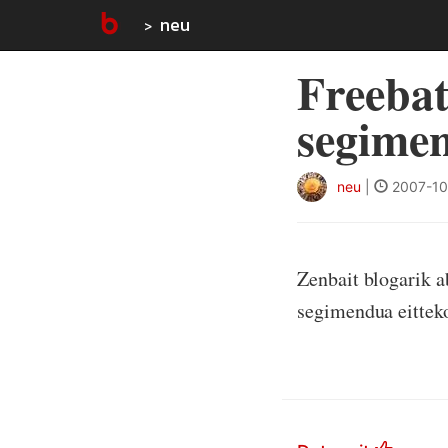
neu
Freeba
segime
neu
|
2007-10
Zenbait blogarik a
segimendua eittek