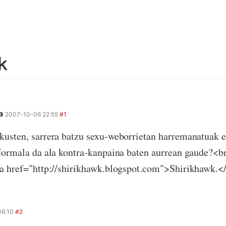
k
ua
2007-10-06 22:55
#1
usten, sarrera batzu sexu-weborrietan harremanatuak e
Normala da ala kontra-kanpaina baten aurrean gaude?<b
a href="http://shirikhawk.blogspot.com">Shirikhawk.<
16:10
#2