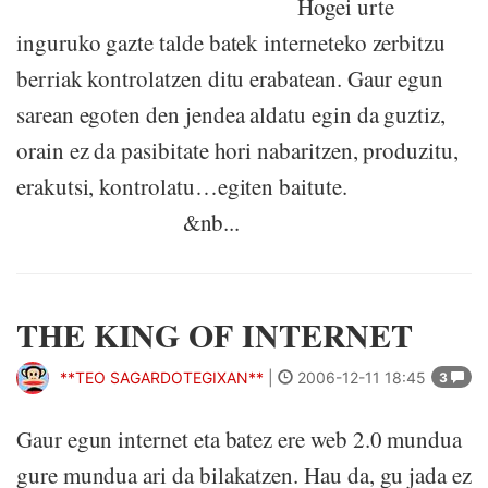
Hogei urte
inguruko gazte talde batek interneteko zerbitzu
berriak kontrolatzen ditu erabatean. Gaur egun
sarean egoten den jendea aldatu egin da guztiz,
orain ez da pasibitate hori nabaritzen, produzitu,
erakutsi, kontrolatu…egiten baitute.
&nb...
THE KING OF INTERNET
**TEO SAGARDOTEGIXAN**
|
2006-12-11 18:45
3
Gaur egun internet eta batez ere web 2.0 mundua
gure mundua ari da bilakatzen. Hau da, gu jada ez