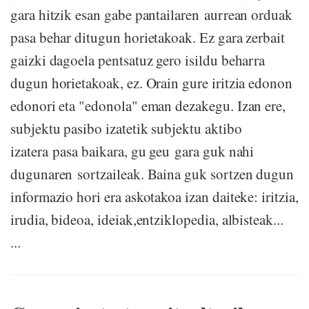
gara hitzik esan gabe pantailaren aurrean orduak
pasa behar ditugun horietakoak. Ez gara zerbait
gaizki dagoela pentsatuz gero isildu beharra
dugun horietakoak, ez. Orain gure iritzia edonon
edonori eta "edonola" eman dezakegu. Izan ere,
subjektu pasibo izatetik subjektu aktibo
izatera pasa baikara, gu geu gara guk nahi
dugunaren sortzaileak. Baina guk sortzen dugun
informazio hori era askotakoa izan daiteke: iritzia,
irudia, bideoa, ideiak,entziklopedia, albisteak...
...