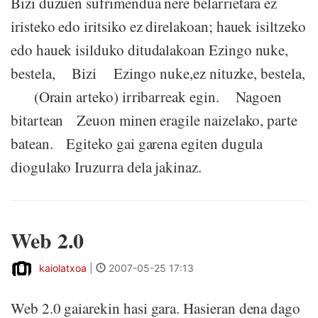
Bizi duzuen sufrimendua nere belarrietara ez
iristeko edo iritsiko ez direlakoan; hauek isiltzeko
edo hauek isilduko ditudalakoan Ezingo nuke,
bestela, Bizi Ezingo nuke,ez nituzke, bestela,
(Orain arteko) irribarreak egin. Nagoen
bitartean Zeuon minen eragile naizelako, parte
batean. Egiteko gai garena egiten dugula
diogulako Iruzurra dela jakinaz.
Web 2.0
kaiolatxoa
|
2007-05-25 17:13
Web 2.0 gaiarekin hasi gara. Hasieran dena dago