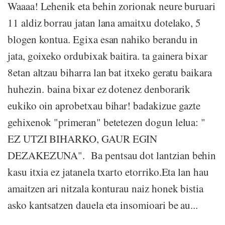
Waaaa! Lehenik eta behin zorionak neure buruari
11 aldiz borrau jatan lana amaitxu dotelako, 5
blogen kontua. Egixa esan nahiko berandu in
jata, goixeko ordubixak baitira. ta gainera bixar
8etan altzau biharra lan bat itxeko geratu baikara
huhezin. baina bixar ez dotenez denborarik
eukiko oin aprobetxau bihar! badakizue gazte
gehixenok "primeran" betetezen dogun lelua: "
EZ UTZI BIHARKO, GAUR EGIN
DEZAKEZUNA". Ba pentsau dot lantzian behin
kasu itxia ez jatanela txarto etorriko.Eta lan hau
amaitzen ari nitzala konturau naiz honek bistia
asko kantsatzen dauela eta insomioari be au...