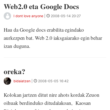
Web2.0 eta Google Docs
I dont love anyone
|
2008-05-14 20:27
Hau da Google docs erabilita egindako
aurkezpen bat. Web 2.0 iaksgaiarako egin behar
izan duguna.
oreka?
bidaiatzen
|
2008-05-05 16:42
Kolokan jartzen ditut nire ahots kordak Zeuon
oihuak berdinduko ditudalakoan, Kaosan