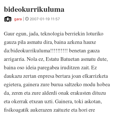
bideokurrikuluma
gara
|
2007-01-19 11:57
Gaur egun, jada, teknologia berriekin loturiko
gauza pila asmatu dira, baina azkena hauxe
da:bideokurrikuluma!!!!!!!!!! benetan gauza
arrigarria. Nola ez, Estatu Batuetan asmatu dute,
baina oso ideia paregabea iruditzen zait. Ez
daukazu zertan enpresa bertara joan elkarrizketa
egietera, gainera zure burua saltzeko modu hobea
da, zeren eta zure alderdi onak erakusten dituzu
eta okerrak etxean uzti. Gainera, toki askotan,
fisikoagatik aukerazen zaituzte eta hori ere