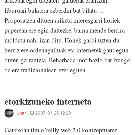
ariketak egin ditzaten: galderak erantzun,
liburuari bukaera ezberdin bat bilatu…
Proposatzen dituen ariketa interesgarri horiek
paperean ere egin daitezke, baina mende berrira
moldatu nahi izan ditu. Honek garbi uzten du
berriz ere ordenagailuak eta internetek gaur egun
duten garrantzia. Beharbada motibazio bat izango
da era tradizionalean ezer egiten ...
etorkizuneko interneta
Uxar
|
2007-01-25 12:20
Gaurkoan tim o´reilly web 2.0 kontzeptuaren