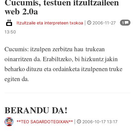
Cucumis, testuen itzultzaileen
web 2.0a
Itzultzaile eta interpreteen txokoa
|
2006-11-27
1
13:50
Cucumis: itzulpen zerbitzu hau trukean
oinarritzen da. Erabiltzeko, bi hizkuntz jakin
beharko dituzu eta ordainketa itzulpenen truke
egiten da.
BERANDU DA!
**TEO SAGARDOTEGIXAN**
|
2006-10-17 13:17