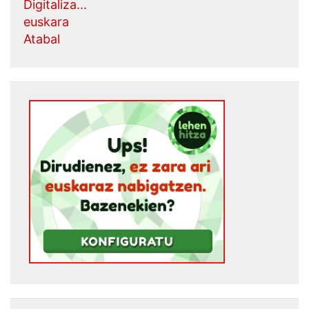
Digitaliza...
euskara
Atabal