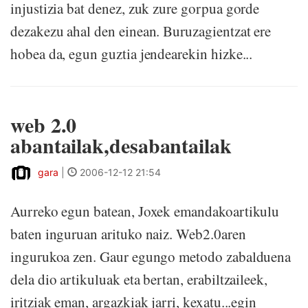
injustizia bat denez, zuk zure gorpua gorde
dezakezu ahal den einean. Buruzagientzat ere
hobea da, egun guztia jendearekin hizke...
web 2.0
abantailak,desabantailak
gara
|
2006-12-12 21:54
Aurreko egun batean, Joxek emandakoartikulu
baten inguruan arituko naiz. Web2.0aren
ingurukoa zen. Gaur egungo metodo zabalduena
dela dio artikuluak eta bertan, erabiltzaileek,
iritziak eman, argazkiak jarri, kexatu...egin