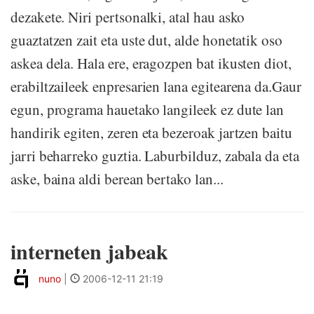
dezakete. Niri pertsonalki, atal hau asko
guaztatzen zait eta uste dut, alde honetatik oso
askea dela. Hala ere, eragozpen bat ikusten diot,
erabiltzaileek enpresarien lana egitearena da.Gaur
egun, programa hauetako langileek ez dute lan
handirik egiten, zeren eta bezeroak jartzen baitu
jarri beharreko guztia. Laburbilduz, zabala da eta
aske, baina aldi berean bertako lan...
interneten jabeak
nuno
|
2006-12-11 21:19