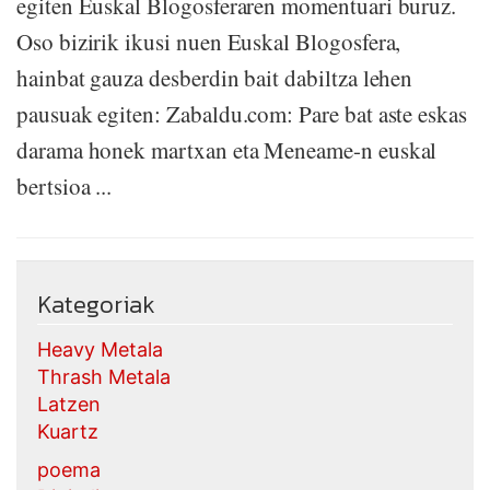
egiten Euskal Blogosferaren momentuari buruz.
Oso bizirik ikusi nuen Euskal Blogosfera,
hainbat gauza desberdin bait dabiltza lehen
pausuak egiten: Zabaldu.com: Pare bat aste eskas
darama honek martxan eta Meneame-n euskal
bertsioa ...
Kategoriak
Heavy Metala
Thrash Metala
Latzen
Kuartz
poema