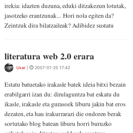
irekia: idazten duzuna, eduki ditzakezun lotutak,
jasotzeko erantzunak... Hori nola egiten da?
Zeintzuk dira bilatzaileak? Adibidez sustatu
literatura web 2.0 erara
Uxar
|
2007-01-25 17:42
Estatu batuetako irakasle batek ideia bitxi bezain
erabilgarri izan du: dirulaguntza bat eskatu du
ikasle, irakasle eta gurasoek liburu jakin bat eros
dezaten, eta hau irakurrarazi die ondoren berak
sortutako blog batean liburu horri buruzko