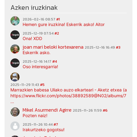
Azken iruzkinak
2026-02-16 08:57
#1
Hemen gure iruzkina! Eskerrik asko! Aitor
2025-12-19 07:54
#2
Ona! XDD
joan mari beloki kortexarena
2025-12-16 16:49
#3
Eskerrik asko.
2025-12-16 14:17
#4
Oso interesgarria!
2025-11-29 11:43
#5
Marrazkien babesa Uliako auzo elkarteari - Aketz etxea (argaz
https://www.flickr.com/photos/38892589@N02/albums/7217
...
Mikel Asurmendi Agirre
2025-11-26 11:59
#6
Pozten naiz!
2025-11-26 10:44
#7
Irakurtzeko gogotsu!