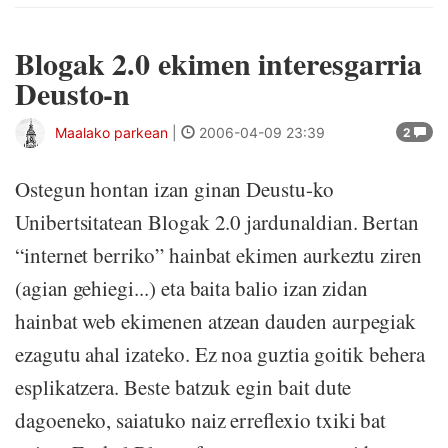
Blogak 2.0 ekimen interesgarria
Deusto-n
Maalako parkean
|
2006-04-09 23:39
2
Ostegun hontan izan ginan Deustu-ko
Unibertsitatean Blogak 2.0 jardunaldian. Bertan
“internet berriko” hainbat ekimen aurkeztu ziren
(agian gehiegi...) eta baita balio izan zidan
hainbat web ekimenen atzean dauden aurpegiak
ezagutu ahal izateko. Ez noa guztia goitik behera
esplikatzera. Beste batzuk egin bait dute
dagoeneko, saiatuko naiz erreflexio txiki bat