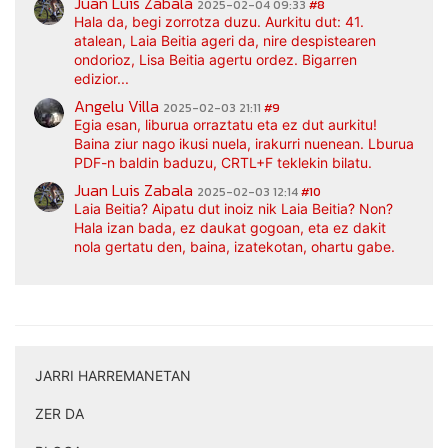
Juan Luis Zabala
2025-02-04 09:33
#8
Hala da, begi zorrotza duzu. Aurkitu dut: 41.
atalean, Laia Beitia ageri da, nire despistearen
ondorioz, Lisa Beitia agertu ordez. Bigarren
edizior...
Angelu Villa
2025-02-03 21:11
#9
Egia esan, liburua orraztatu eta ez dut aurkitu!
Baina ziur nago ikusi nuela, irakurri nuenean. Lburua
PDF-n baldin baduzu, CRTL+F teklekin bilatu.
Juan Luis Zabala
2025-02-03 12:14
#10
Laia Beitia? Aipatu dut inoiz nik Laia Beitia? Non?
Hala izan bada, ez daukat gogoan, eta ez dakit
nola gertatu den, baina, izatekotan, ohartu gabe.
JARRI HARREMANETAN
|
ZER DA
|