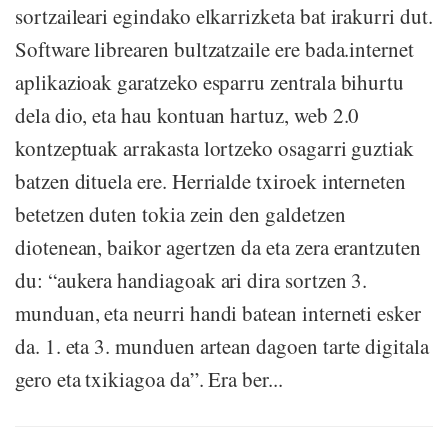
sortzaileari egindako elkarrizketa bat irakurri dut.
Software librearen bultzatzaile ere bada.internet
aplikazioak garatzeko esparru zentrala bihurtu
dela dio, eta hau kontuan hartuz, web 2.0
kontzeptuak arrakasta lortzeko osagarri guztiak
batzen dituela ere. Herrialde txiroek interneten
betetzen duten tokia zein den galdetzen
diotenean, baikor agertzen da eta zera erantzuten
du: “aukera handiagoak ari dira sortzen 3.
munduan, eta neurri handi batean interneti esker
da. 1. eta 3. munduen artean dagoen tarte digitala
gero eta txikiagoa da”. Era ber...