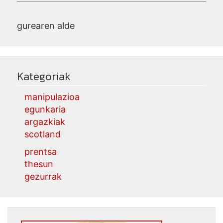
gurearen alde
Kategoriak
manipulazioa
egunkaria
argazkiak
scotland
prentsa
thesun
gezurrak