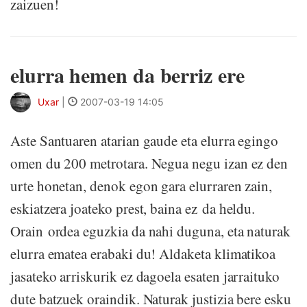
zaizuen!
elurra hemen da berriz ere
Uxar
|
2007-03-19 14:05
Aste Santuaren atarian gaude eta elurra egingo
omen du 200 metrotara. Negua negu izan ez den
urte honetan, denok egon gara elurraren zain,
eskiatzera joateko prest, baina ez da heldu.
Orain ordea eguzkia da nahi duguna, eta naturak
elurra ematea erabaki du! Aldaketa klimatikoa
jasateko arriskurik ez dagoela esaten jarraituko
dute batzuek oraindik. Naturak justizia bere esku