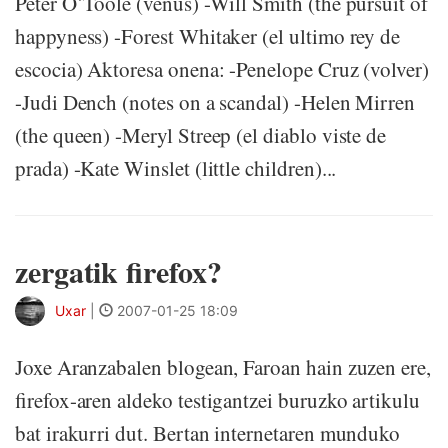
Peter O´Toole (venus) -Will Smith (the pursuit of
happyness) -Forest Whitaker (el ultimo rey de
escocia) Aktoresa onena: -Penelope Cruz (volver)
-Judi Dench (notes on a scandal) -Helen Mirren
(the queen) -Meryl Streep (el diablo viste de
prada) -Kate Winslet (little children)...
zergatik firefox?
Uxar
|
2007-01-25 18:09
Joxe Aranzabalen blogean, Faroan hain zuzen ere,
firefox-aren aldeko testigantzei buruzko artikulu
bat irakurri dut. Bertan internetaren munduko