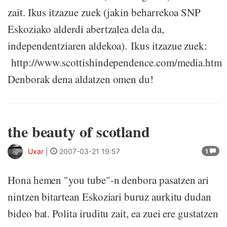
zait. Ikus itzazue zuek (jakin beharrekoa SNP
Eskoziako alderdi abertzalea dela da,
independentziaren aldekoa). Ikus itzazue zuek:
http://www.scottishindependence.com/media.htm
Denborak dena aldatzen omen du!
the beauty of scotland
Uxar
|
2007-03-21 19:57
1
Hona hemen "you tube"-n denbora pasatzen ari
nintzen bitartean Eskoziari buruz aurkitu dudan
bideo bat. Polita iruditu zait, ea zuei ere gustatzen