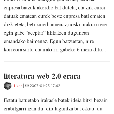
enpresa batzuk akordio bat dutela, eta zuk eurei
datuak ematean eurek beste enpresa bati ematen
dizkietela, beti zure baimenaz,noski, irakurri ere
egin gabe “aceptar” klikatzen dugunean
emandako baimenaz. Egun batzuetan, nire
korreora sartu eta irakurri gabeko 6 mezu ditu...
literatura web 2.0 erara
Uxar
|
2007-01-25 17:42
Estatu batuetako irakasle batek ideia bitxi bezain
erabilgarri izan du: dirulaguntza bat eskatu du