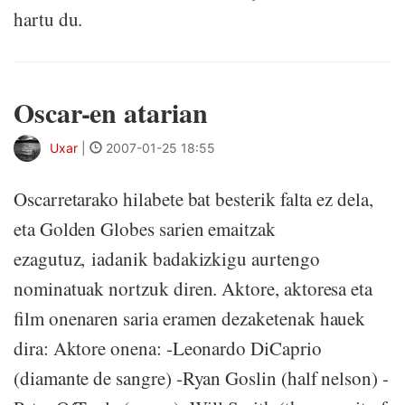
hartu du.
Oscar-en atarian
Uxar
|
2007-01-25 18:55
Oscarretarako hilabete bat besterik falta ez dela,
eta Golden Globes sarien emaitzak
ezagutuz, iadanik badakizkigu aurtengo
nominatuak nortzuk diren. Aktore, aktoresa eta
film onenaren saria eramen dezaketenak hauek
dira: Aktore onena: -Leonardo DiCaprio
(diamante de sangre) -Ryan Goslin (half nelson) -