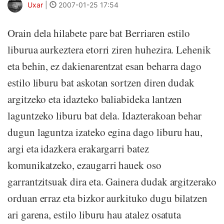
Uxar
|
2007-01-25 17:54
Orain dela hilabete pare bat Berriaren estilo
liburua aurkeztera etorri ziren huhezira. Lehenik
eta behin, ez dakienarentzat esan beharra dago
estilo liburu bat askotan sortzen diren dudak
argitzeko eta idazteko baliabideka lantzen
laguntzeko liburu bat dela. Idazterakoan behar
dugun laguntza izateko egina dago liburu hau,
argi eta idazkera erakargarri batez
komunikatzeko, ezaugarri hauek oso
garrantzitsuak dira eta. Gainera dudak argitzerako
orduan erraz eta bizkor aurkituko dugu bilatzen
ari garena, estilo liburu hau atalez osatuta