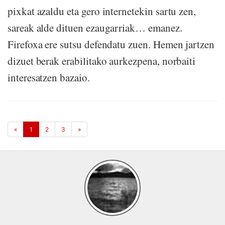
pixkat azaldu eta gero internetekin sartu zen,
sareak alde dituen ezaugarriak… emanez.
Firefoxa ere sutsu defendatu zuen. Hemen jartzen
dizuet berak erabilitako aurkezpena, norbaiti
interesatzen bazaio.
«
1
2
3
»