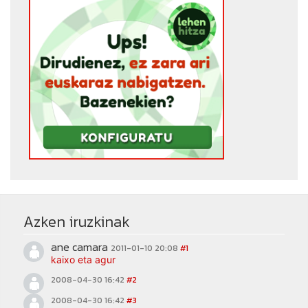
Azken iruzkinak
ane camara
2011-01-10 20:08
#1
kaixo eta agur
2008-04-30 16:42
#2
2008-04-30 16:42
#3