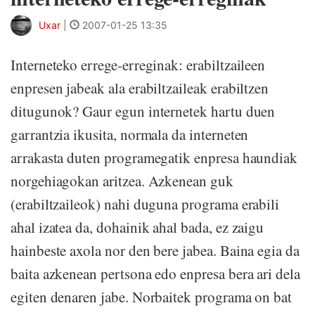
Uxar
|
2007-01-25 13:35
Interneteko errege-erreginak: erabiltzaileen
enpresen jabeak ala erabiltzaileak erabiltzen
ditugunok? Gaur egun internetek hartu duen
garrantzia ikusita, normala da interneten
arrakasta duten programegatik enpresa haundiak
norgehiagokan aritzea. Azkenean guk
(erabiltzaileok) nahi duguna programa erabili
ahal izatea da, dohainik ahal bada, ez zaigu
hainbeste axola nor den bere jabea. Baina egia da
baita azkenean pertsona edo enpresa bera ari dela
egiten denaren jabe. Norbaitek programa on bat