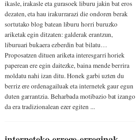
ikasle, irakasle eta gurasoek liburu jakin bat eros
dezaten, eta hau irakurrarazi die ondoren berak
sortutako blog batean liburu horri buruzko
ariketak egin ditzaten: galderak erantzun,
liburuari bukaera ezberdin bat bilatu…
Proposatzen dituen ariketa interesgarri horiek
paperean ere egin daitezke, baina mende berrira
moldatu nahi izan ditu. Honek garbi uzten du
berriz ere ordenagailuak eta internetek gaur egun
duten garrantzia. Beharbada motibazio bat izango
da era tradizionalean ezer egiten ...
interneteko errege-erreginak