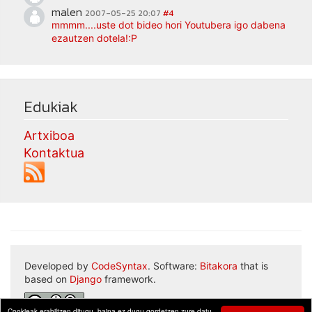
malen
2007-05-25 20:07
#4
mmmm....uste dot bideo hori Youtubera igo dabena
ezautzen dotela!:P
Edukiak
Artxiboa
Kontaktua
Developed by
CodeSyntax
. Software:
Bitakora
that is
based on
Django
framework.
Cookieak erabiltzen ditugu, baina ez dugu gordetzen zure datu