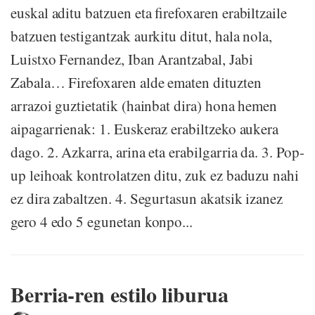
euskal aditu batzuen eta firefoxaren erabiltzaile
batzuen testigantzak aurkitu ditut, hala nola,
Luistxo Fernandez, Iban Arantzabal, Jabi
Zabala… Firefoxaren alde ematen dituzten
arrazoi guztietatik (hainbat dira) hona hemen
aipagarrienak: 1. Euskeraz erabiltzeko aukera
dago. 2. Azkarra, arina eta erabilgarria da. 3. Pop-
up leihoak kontrolatzen ditu, zuk ez baduzu nahi
ez dira zabaltzen. 4. Segurtasun akatsik izanez
gero 4 edo 5 egunetan konpo...
Berria-ren estilo liburua