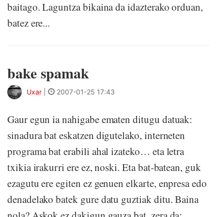
baitago. Laguntza bikaina da idazterako orduan,
batez ere...
bake spamak
Uxar
|
2007-01-25 17:43
Gaur egun ia nahigabe ematen ditugu datuak:
sinadura bat eskatzen digutelako, interneten
programa bat erabili ahal izateko… eta letra
txikia irakurri ere ez, noski. Eta bat-batean, guk
ezagutu ere egiten ez genuen elkarte, enpresa edo
denadelako batek gure datu guztiak ditu. Baina
nola? Askok ez dakigun gauza bat, zera da: