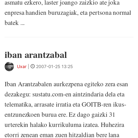
asmatu ezkero, laster joango zaizkio ate joka
enpresa handien buruzagiak, eta pertsona normal
batek ...
iban arantzabal
Uxar
|
2007-01-25 13:25
Iban Arantzabalen aurkezpena egiteko zera esan
dezakegu: sustatu.com-en aintzindaria dela eta
telematika, arrasate irratia eta GOITB-ren ikus-
entzunezkoen burua ere. Ez dago gaizki 31
urterekin halako kurrikuluma izatea. Huhezira
etorri zenean eman zuen hitzaldian bere lana