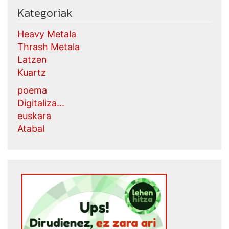
Kategoriak
Heavy Metala
Thrash Metala
Latzen
Kuartz
poema
Digitaliza...
euskara
Atabal