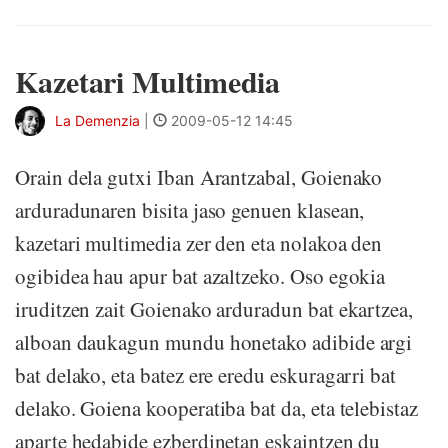
Kazetari Multimedia
La Demenzia
|
2009-05-12 14:45
Orain dela gutxi Iban Arantzabal, Goienako
arduradunaren bisita jaso genuen klasean,
kazetari multimedia zer den eta nolakoa den
ogibidea hau apur bat azaltzeko. Oso egokia
iruditzen zait Goienako arduradun bat ekartzea,
alboan daukagun mundu honetako adibide argi
bat delako, eta batez ere eredu eskuragarri bat
delako. Goiena kooperatiba bat da, eta telebistaz
aparte hedabide ezberdinetan eskaintzen du