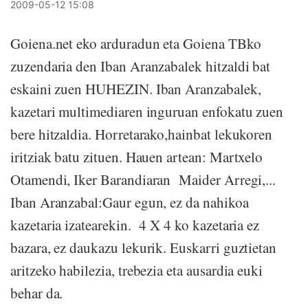
2009-05-12 15:08
Goiena.net eko arduradun eta Goiena TBko
zuzendaria den Iban Aranzabalek hitzaldi bat
eskaini zuen HUHEZIN. Iban Aranzabalek,
kazetari multimediaren inguruan enfokatu zuen
bere hitzaldia. Horretarako,hainbat lekukoren
iritziak batu zituen. Hauen artean: Martxelo
Otamendi, Iker Barandiaran Maider Arregi,...
Iban Aranzabal:Gaur egun, ez da nahikoa
kazetaria izatearekin. 4 X 4 ko kazetaria ez
bazara, ez daukazu lekurik. Euskarri guztietan
aritzeko habilezia, trebezia eta ausardia euki
behar da.