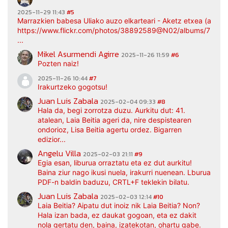
2025-11-29 11:43
#5
Marrazkien babesa Uliako auzo elkarteari - Aketz etxea (argaz
https://www.flickr.com/photos/38892589@N02/albums/7217
...
Mikel Asurmendi Agirre
2025-11-26 11:59
#6
Pozten naiz!
2025-11-26 10:44
#7
Irakurtzeko gogotsu!
Juan Luis Zabala
2025-02-04 09:33
#8
Hala da, begi zorrotza duzu. Aurkitu dut: 41.
atalean, Laia Beitia ageri da, nire despistearen
ondorioz, Lisa Beitia agertu ordez. Bigarren
edizior...
Angelu Villa
2025-02-03 21:11
#9
Egia esan, liburua orraztatu eta ez dut aurkitu!
Baina ziur nago ikusi nuela, irakurri nuenean. Lburua
PDF-n baldin baduzu, CRTL+F teklekin bilatu.
Juan Luis Zabala
2025-02-03 12:14
#10
Laia Beitia? Aipatu dut inoiz nik Laia Beitia? Non?
Hala izan bada, ez daukat gogoan, eta ez dakit
nola gertatu den, baina, izatekotan, ohartu gabe.