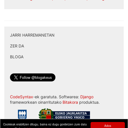
JARRI HARREMANETAN
|
ZER DA
|
BLOGA
CodeSyntax
-ek garatuta. Softwarea:
Django
frameworkean oinarritutako
Bitakora
produktua.
Cookieak erabiltzen ditugu, baina ez dugu gordetzen zure datu
Ados