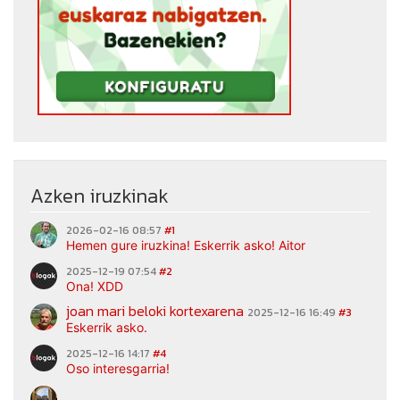
Azken iruzkinak
2026-02-16 08:57
#1
Hemen gure iruzkina! Eskerrik asko! Aitor
2025-12-19 07:54
#2
Ona! XDD
joan mari beloki kortexarena
2025-12-16 16:49
#3
Eskerrik asko.
2025-12-16 14:17
#4
Oso interesgarria!