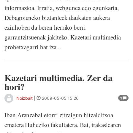
informazioa. Irratia, webgunea edo egunkaria,
Debagoieneko biztanleek daukaten aukera
ezinhobea da beren herriko berri
garrantzitsuenak jakiteko. Kazetari multimedia
probetxagarri bat iza...
Kazetari multimedia. Zer da
hori?
Noizbait
|
2009-05-05 15:26
1
Iban Aranzabal etorri zitzaigun hitzalditxoa
ematera Huheziko fakultatera. Bai, irakaslearen