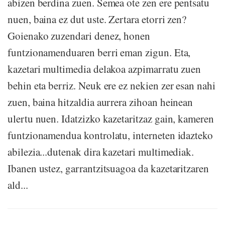
abizen berdina zuen. Semea ote zen ere pentsatu
nuen, baina ez dut uste. Zertara etorri zen?
Goienako zuzendari denez, honen
funtzionamenduaren berri eman zigun. Eta,
kazetari multimedia delakoa azpimarratu zuen
behin eta berriz. Neuk ere ez nekien zer esan nahi
zuen, baina hitzaldia aurrera zihoan heinean
ulertu nuen. Idatzizko kazetaritzaz gain, kameren
funtzionamendua kontrolatu, interneten idazteko
abilezia...dutenak dira kazetari multimediak.
Ibanen ustez, garrantzitsuagoa da kazetaritzaren
ald...