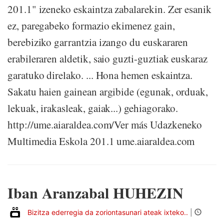
201.1" izeneko eskaintza zabalarekin. Zer esanik
ez, paregabeko formazio ekimenez gain,
berebiziko garrantzia izango du euskararen
erabileraren aldetik, saio guzti-guztiak euskaraz
garatuko direlako. ... Hona hemen eskaintza.
Sakatu haien gainean argibide (egunak, orduak,
lekuak, irakasleak, gaiak...) gehiagorako.
http://ume.aiaraldea.com/Ver más Udazkeneko
Multimedia Eskola 201.1 ume.aiaraldea.com
Iban Aranzabal HUHEZIN
Bizitza ederregia da zoriontasunari ateak ixteko..
|