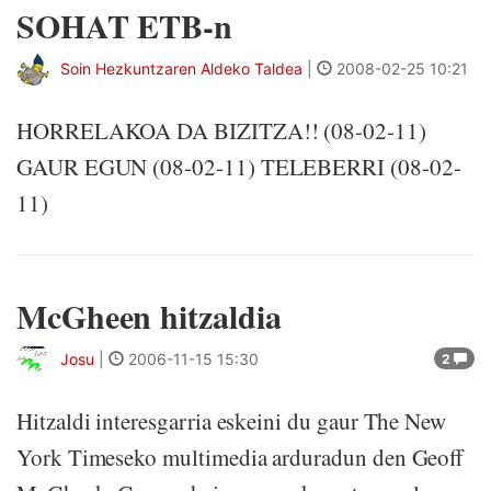
SOHAT ETB-n
Soin Hezkuntzaren Aldeko Taldea
|
2008-02-25 10:21
HORRELAKOA DA BIZITZA!! (08-02-11)
GAUR EGUN (08-02-11) TELEBERRI (08-02-
11)
McGheen hitzaldia
Josu
|
2006-11-15 15:30
2
Hitzaldi interesgarria eskeini du gaur The New
York Timeseko multimedia arduradun den Geoff