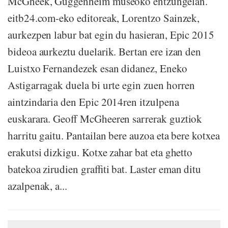
McGheek, Guggenheim museoko entzungelan.
eitb24.com-eko editoreak, Lorentzo Sainzek,
aurkezpen labur bat egin du hasieran, Epic 2015
bideoa aurkeztu duelarik. Bertan ere izan den
Luistxo Fernandezek esan didanez, Eneko
Astigarragak duela bi urte egin zuen horren
aintzindaria den Epic 2014ren itzulpena
euskarara. Geoff McGheeren sarrerak guztiok
harritu gaitu. Pantailan bere auzoa eta bere kotxea
erakutsi dizkigu. Kotxe zahar bat eta ghetto
batekoa zirudien graffiti bat. Laster eman ditu
azalpenak, a...