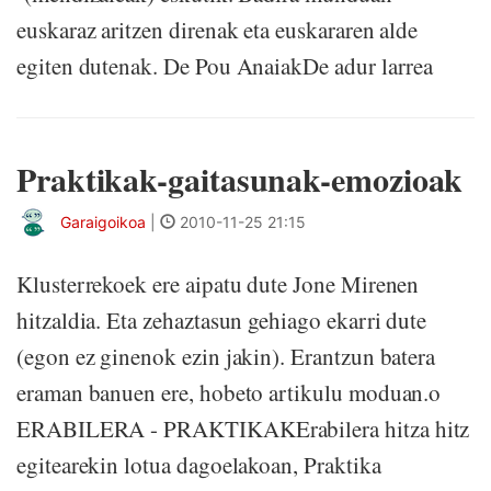
euskaraz aritzen direnak eta euskararen alde
egiten dutenak. De Pou AnaiakDe adur larrea
Praktikak-gaitasunak-emozioak
Garaigoikoa
|
2010-11-25 21:15
Klusterrekoek ere aipatu dute Jone Mirenen
hitzaldia. Eta zehaztasun gehiago ekarri dute
(egon ez ginenok ezin jakin). Erantzun batera
eraman banuen ere, hobeto artikulu moduan.o
ERABILERA - PRAKTIKAKErabilera hitza hitz
egitearekin lotua dagoelakoan, Praktika