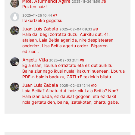
Mikel Asurmendi Agirre
2025-11-26 11:59
#6
Pozten naiz!
2025-11-26 10:44
#7
Irakurtzeko gogotsu!
Juan Luis Zabala
2025-02-04 09:33
#8
Hala da, begi zorrotza duzu. Aurkitu dut: 41.
atalean, Laia Beitia ageri da, nire despistearen
ondorioz, Lisa Beitia agertu ordez. Bigarren
edizior...
Angelu Villa
2025-02-03 21:11
#9
Egia esan, liburua orraztatu eta ez dut aurkitu!
Baina ziur nago ikusi nuela, irakurri nuenean. Lburua
PDF-n baldin baduzu, CRTL+F teklekin bilatu.
Juan Luis Zabala
2025-02-03 12:14
#10
Laia Beitia? Aipatu dut inoiz nik Laia Beitia? Non?
Hala izan bada, ez daukat gogoan, eta ez dakit
nola gertatu den, baina, izatekotan, ohartu gabe.