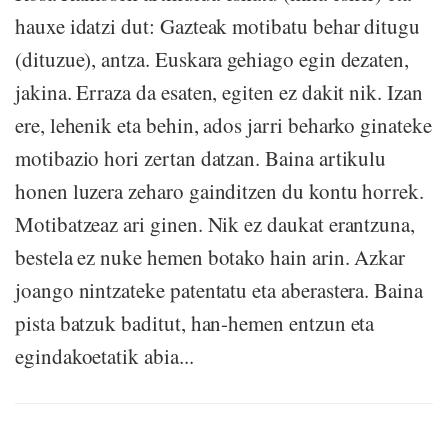
hauxe idatzi dut: Gazteak motibatu behar ditugu
(dituzue), antza. Euskara gehiago egin dezaten,
jakina. Erraza da esaten, egiten ez dakit nik. Izan
ere, lehenik eta behin, ados jarri beharko ginateke
motibazio hori zertan datzan. Baina artikulu
honen luzera zeharo gainditzen du kontu horrek.
Motibatzeaz ari ginen. Nik ez daukat erantzuna,
bestela ez nuke hemen botako hain arin. Azkar
joango nintzateke patentatu eta aberastera. Baina
pista batzuk baditut, han-hemen entzun eta
egindakoetatik abia...