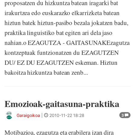
proposatzen du hizkuntza batean iragarki bat
irakurtzea edo euskarazko elkarrizketa batean
hiztun batek hiztun-pasibo bezala jokatzen badu,
praktika linguistiko bat egiten ari dela jaso
nahian.o EZAGUTZA - GAITASUNAKEzagutza
kontzeptuak funtzionatzen du EZAGUTZEN
DU/ EZ DU EZAGUTZEN eskeman. Hiztun
bakoitza hizkuntza batean zenb...
Emozioak-gaitasuna-praktika
Garaigoikoa
|
2010-11-22 18:28
3
Motibazioa, ezagutza eta erabilera izan dira