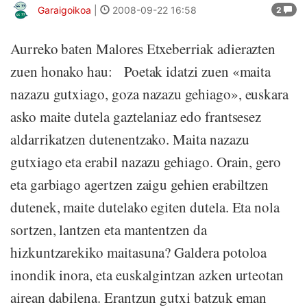
Garaigoikoa
|
2008-09-22 16:58
2
Aurreko baten Malores Etxeberriak adierazten
zuen honako hau: Poetak idatzi zuen «maita
nazazu gutxiago, goza nazazu gehiago», euskara
asko maite dutela gaztelaniaz edo frantsesez
aldarrikatzen dutenentzako. Maita nazazu
gutxiago eta erabil nazazu gehiago. Orain, gero
eta garbiago agertzen zaigu gehien erabiltzen
dutenek, maite dutelako egiten dutela. Eta nola
sortzen, lantzen eta mantentzen da
hizkuntzarekiko maitasuna? Galdera potoloa
inondik inora, eta euskalgintzan azken urteotan
airean dabilena. Erantzun gutxi batzuk eman