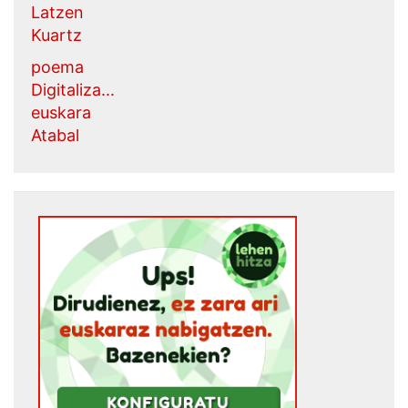
Latzen
Kuartz
poema
Digitaliza...
euskara
Atabal