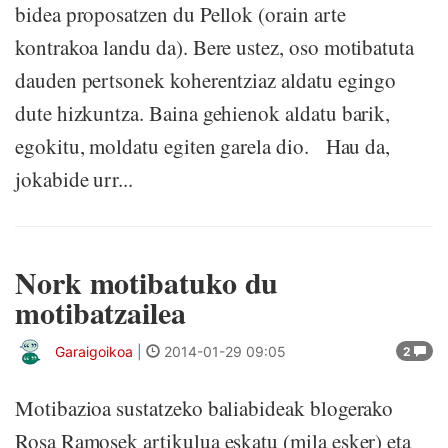
bidea proposatzen du Pellok (orain arte
kontrakoa landu da). Bere ustez, oso motibatuta
dauden pertsonek koherentziaz aldatu egingo
dute hizkuntza. Baina gehienok aldatu barik,
egokitu, moldatu egiten garela dio. Hau da,
jokabide urr...
Nork motibatuko du
motibatzailea
Garaigoikoa
|
2014-01-29 09:05
2
Motibazioa sustatzeko baliabideak blogerako
Rosa Ramosek artikulua eskatu (mila esker) eta