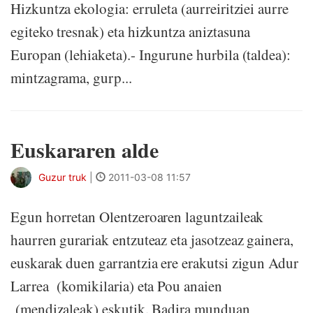
Hizkuntza ekologia: erruleta (aurreiritziei aurre
egiteko tresnak) eta hizkuntza aniztasuna
Europan (lehiaketa).- Ingurune hurbila (taldea):
mintzagrama, gurp...
Euskararen alde
Guzur truk
|
2011-03-08 11:57
Egun horretan Olentzeroaren laguntzaileak
haurren gurariak entzuteaz eta jasotzeaz gainera,
euskarak duen garrantzia ere erakutsi zigun Adur
Larrea (komikilaria) eta Pou anaien
(mendizaleak) eskutik. Badira munduan