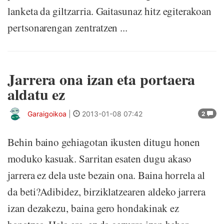
lanketa da giltzarria. Gaitasunaz hitz egiterakoan
pertsonarengan zentratzen ...
Jarrera ona izan eta portaera
aldatu ez
Garaigoikoa
|
2013-01-08 07:42
2
Behin baino gehiagotan ikusten ditugu honen
moduko kasuak. Sarritan esaten dugu akaso
jarrera ez dela uste bezain ona. Baina horrela al
da beti?Adibidez, birziklatzearen aldeko jarrera
izan dezakezu, baina gero hondakinak ez