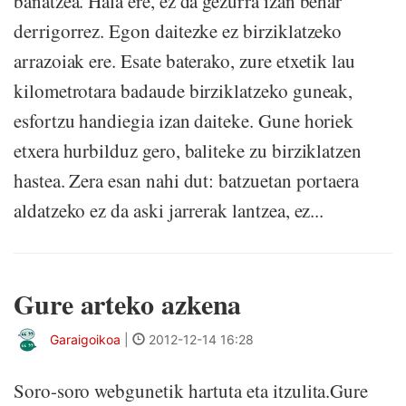
banatzea. Hala ere, ez da gezurra izan behar
derrigorrez. Egon daitezke ez birziklatzeko
arrazoiak ere. Esate baterako, zure etxetik lau
kilometrotara badaude birziklatzeko guneak,
esfortzu handiegia izan daiteke. Gune horiek
etxera hurbilduz gero, baliteke zu birziklatzen
hastea. Zera esan nahi dut: batzuetan portaera
aldatzeko ez da aski jarrerak lantzea, ez...
Gure arteko azkena
Garaigoikoa
|
2012-12-14 16:28
Soro-soro webgunetik hartuta eta itzulita.Gure