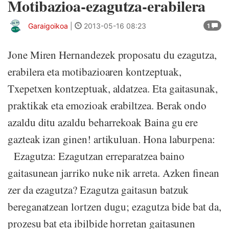
Motibazioa-ezagutza-erabilera
Garaigoikoa
|
2013-05-16 08:23
1
Jone Miren Hernandezek proposatu du ezagutza,
erabilera eta motibazioaren kontzeptuak,
Txepetxen kontzeptuak, aldatzea. Eta gaitasunak,
praktikak eta emozioak erabiltzea. Berak ondo
azaldu ditu azaldu beharrekoak Baina gu ere
gazteak izan ginen! artikuluan. Hona laburpena:
Ezagutza: Ezagutzan erreparatzea baino
gaitasunean jarriko nuke nik arreta. Azken finean
zer da ezagutza? Ezagutza gaitasun batzuk
bereganatzean lortzen dugu; ezagutza bide bat da,
prozesu bat eta ibilbide horretan gaitasunen