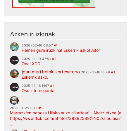
Azken iruzkinak
2026-02-16 08:57
#1
Hemen gure iruzkina! Eskerrik asko! Aitor
2025-12-19 07:54
#2
Ona! XDD
joan mari beloki kortexarena
2025-12-16 16:49
#3
Eskerrik asko.
2025-12-16 14:17
#4
Oso interesgarria!
2025-11-29 11:43
#5
Marrazkien babesa Uliako auzo elkarteari - Aketz etxea (argaz
https://www.flickr.com/photos/38892589@N02/albums/7217
...