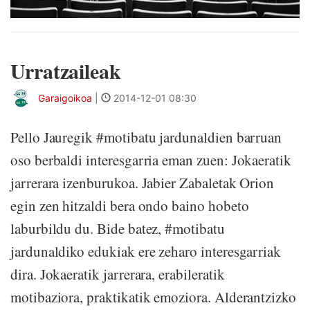
Urratzaileak
Garaigoikoa
|
2014-12-01 08:30
Pello Jauregik #motibatu jardunaldien barruan
oso berbaldi interesgarria eman zuen: Jokaeratik
jarrerara izenburukoa. Jabier Zabaletak Orion
egin zen hitzaldi bera ondo baino hobeto
laburbildu du. Bide batez, #motibatu
jardunaldiko edukiak ere zeharo interesgarriak
dira. Jokaeratik jarrerara, erabileratik
motibaziora, praktikatik emoziora. Alderantzizko