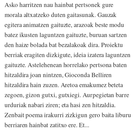
Asko harritzen nau hainbat pertsonek gure
morala altxatzeko duten gaitasunak. Gauzak
egitera animatzen gaituzte, arazoak beste modu
batez ikusten laguntzen gaituzte, buruan sartzen
den haize bolada bat bezalakoak dira. Proiektu
berriak eragiten dizkigute, ideia izatera laguntzen
gaituzte. Astelehenean horrelako pertsona baten
hitzaldira joan nintzen, Gioconda Belliren
hitzaldira hain zuzen. Aretoa emakumez beteta
zegoen, gizon gutxi, gutxiegi. Aurpegietan barre
urduriak nabari ziren; eta hasi zen hitzaldia.
Zenbait poema irakurri zizkigun gero baita liburu
berriaren hainbat zatitxo ere. Et...