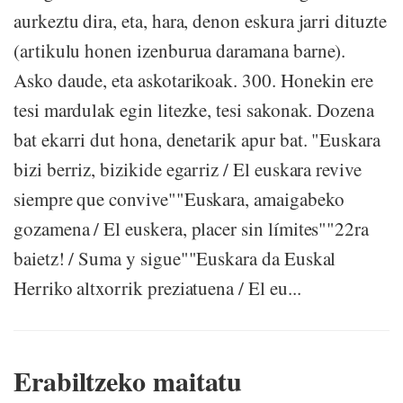
aurkeztu dira, eta, hara, denon eskura jarri dituzte
(artikulu honen izenburua daramana barne).
Asko daude, eta askotarikoak. 300. Honekin ere
tesi mardulak egin litezke, tesi sakonak. Dozena
bat ekarri dut hona, denetarik apur bat. "Euskara
bizi berriz, bizikide egarriz / El euskara revive
siempre que convive""Euskara, amaigabeko
gozamena / El euskera, placer sin límites""22ra
baietz! / Suma y sigue""Euskara da Euskal
Herriko altxorrik preziatuena / El eu...
Erabiltzeko maitatu