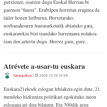
gutxienez, osatzen dugu Euskal Herrian bi
garenon “fauna”. Erabilpen horretan eragitea da
tailer honen helburua. Horretarako,
norbanakoaren hausnarketatik abiatuko gara,
euskararekin bizi izandako harremana nolakoa
izan den aztertu dugu. Horrez gain, gure...
Atrévete a-usar-tu euskara
Garaigoikoa
|
2008-12-16 16:59
Euskara21ekoek eslogan lehiaketa egin dute, 21.
mendeko hizkuntza politikari egokituko zaion
eslogana ari dira bilatzen. Eta 300dik gora