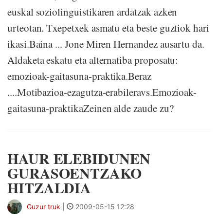
euskal soziolinguistikaren ardatzak azken
urteotan. Txepetxek asmatu eta beste guztiok hari
ikasi.Baina ... Jone Miren Hernandez ausartu da.
Aldaketa eskatu eta alternatiba proposatu:
emozioak-gaitasuna-praktika.Beraz
....Motibazioa-ezagutza-erabileravs.Emozioak-
gaitasuna-praktikaZeinen alde zaude zu?
HAUR ELEBIDUNEN
GURASOENTZAKO
HITZALDIA
Guzur truk
|
2009-05-15 12:28