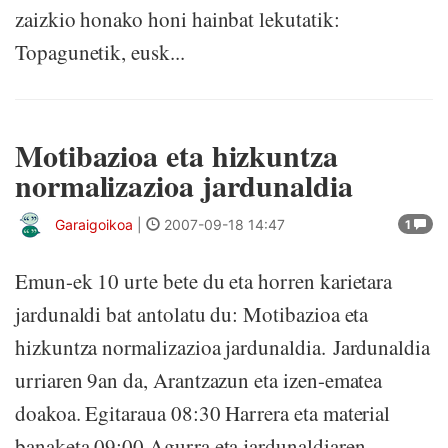
zaizkio honako honi hainbat lekutatik:
Topagunetik, eusk...
Motibazioa eta hizkuntza
normalizazioa jardunaldia
Garaigoikoa
|
2007-09-18 14:47
1
Emun-ek 10 urte bete du eta horren karietara
jardunaldi bat antolatu du: Motibazioa eta
hizkuntza normalizazioa jardunaldia. Jardunaldia
urriaren 9an da, Arantzazun eta izen-ematea
doakoa. Egitaraua 08:30 Harrera eta material
banaketa 09:00 Agurra eta jardunaldiaren