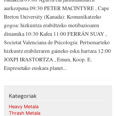
aurkezpena 09:30 PETER MACINTYRE , Cape
Breton University (Kanada): Komunikatzeko
gogoa: hizkuntza erabiltzeko motibazioaren
dinamika 10:30 Kafea 11:00 FERRÁN SUAY ,
Societat Valenciana de Psicología: Pertsonarteko
hizkuntz erabileraren gaineko esku hartzea 12:00
JOXPI IRASTORTZA , Emun, Koop. E.
Enpresetako euskara planet...
Kategoriak
Heavy Metala
Thrash Metala