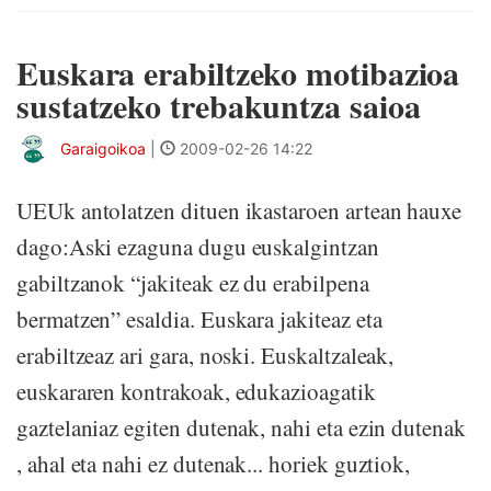
Euskara erabiltzeko motibazioa
sustatzeko trebakuntza saioa
Garaigoikoa
|
2009-02-26 14:22
UEUk antolatzen dituen ikastaroen artean hauxe
dago:Aski ezaguna dugu euskalgintzan
gabiltzanok “jakiteak ez du erabilpena
bermatzen” esaldia. Euskara jakiteaz eta
erabiltzeaz ari gara, noski. Euskaltzaleak,
euskararen kontrakoak, edukazioagatik
gaztelaniaz egiten dutenak, nahi eta ezin dutenak
, ahal eta nahi ez dutenak... horiek guztiok,