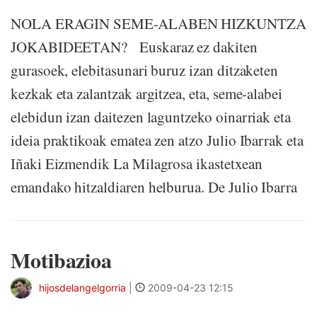
NOLA ERAGIN SEME-ALABEN HIZKUNTZA
JOKABIDEETAN? Euskaraz ez dakiten
gurasoek, elebitasunari buruz izan ditzaketen
kezkak eta zalantzak argitzea, eta, seme-alabei
elebidun izan daitezen laguntzeko oinarriak eta
ideia praktikoak ematea zen atzo Julio Ibarrak eta
Iñaki Eizmendik La Milagrosa ikastetxean
emandako hitzaldiaren helburua. De Julio Ibarra
Motibazioa
hijosdelangelgorria
|
2009-04-23 12:15