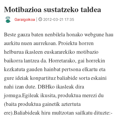
Motibazioa sustatzeko taldea
Garaigoikoa
|
2012-03-21 17:35
Beste gauza baten nenbilela honako webgune hau
aurkitu nuen aurrekoan. Proiektu horren
helburua ikasleen euskararekiko motibazio
baikorra lantzea da. Horretarako, gai horrekin
kezkatuta gauden hainbat pertsona elkartu eta
gure ideiak konpartituz baliabide sorta eskaini
nahi izan dute. DBHko ikasleak dira
jomuga.Egileak ikusita, produktua merezi du
(baita produktua gainetik aztertuta
ere).Baliabideak hiru multzotan sailkatu dituzte:-