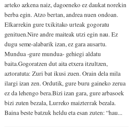
arteko azkena naiz, dagoeneko ez daukat norekin
berba egin. Atzo bertan, andrea nuen ondoan.
Elkarrekin gure txikitako urteak gogoratu
genituen.Nire andre maiteak utzi egin nau. Ez
dugu seme-alabarik izan, ez gara ausartu.
Mundua -gure mundua- gehiegi aldatu
baita.Gogoratzen dut aita etxera itzultzen,
aztoratuta: Zuri bat ikusi zuen. Orain dela mila
ilargi izan zen. Ordutik, gure buru gaineko zerua
ez da lehengo bera.Bizi izan gara, gure arbasoek
bizi zuten bezala, Lurreko maizterrak bezala.
Baina beste batzuk heldu eta esan zuten: “hau...