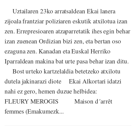
Uztailaren 23ko arratsaldean Ekai lanera
zijoala frantziar poliziaren eskutik atxilotua izan
zen. Errepresioaren atzaparretatik ihes egin behar
izan zuenean Ordizian bizi zen, eta bertan oso
ezaguna zen. Kanadan eta Euskal Herriko
Iparraldean makina bat urte pasa behar izan ditu.
Bost urteko kartzelaldia betetzeko atxilotu
dutela jakinarazi diote Ekai Alkortari idatzi
nahi ez gero, hemen duzue helbidea:
FLEURY MEROGIS Maison d´arrêt
femmes (Emakumezk...