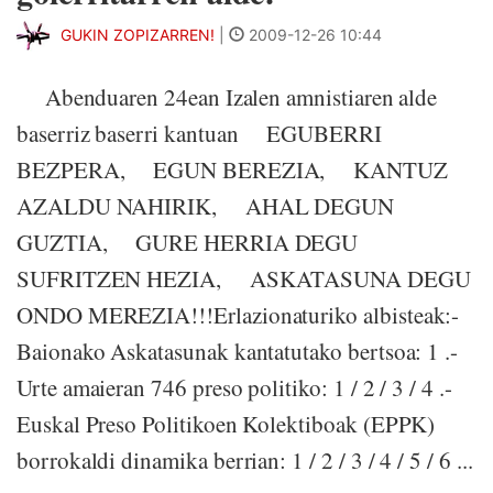
GUKIN ZOPIZARREN!
|
2009-12-26 10:44
Abenduaren 24ean Izalen amnistiaren alde
baserriz baserri kantuan EGUBERRI
BEZPERA, EGUN BEREZIA, KANTUZ
AZALDU NAHIRIK, AHAL DEGUN
GUZTIA, GURE HERRIA DEGU
SUFRITZEN HEZIA, ASKATASUNA DEGU
ONDO MEREZIA!!!Erlazionaturiko albisteak:-
Baionako Askatasunak kantatutako bertsoa: 1 .-
Urte amaieran 746 preso politiko: 1 / 2 / 3 / 4 .-
Euskal Preso Politikoen Kolektiboak (EPPK)
borrokaldi dinamika berrian: 1 / 2 / 3 / 4 / 5 / 6 ...