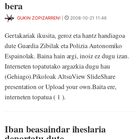
bera
GUKIN ZOPIZARREN!
|
2008-10-21 11:46
Gertakariak ikusita, geroz eta hantz handiagoa
dute Guardia Zibilak eta Polizia Autonomiko
Espainolak. Baina hain argi, inoiz ez dugu izan.
Interneten topatutako argazkia dugu hau
(Gehiago).Pikoloak AltsuView SlideShare
presentation or Upload your own.Baita ere,
interneten topatua ( 1 ).
Iban beasaindar iheslaria
deportatu dute