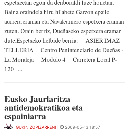
espetxeetan egon da denboraldi luze honetan.
Baina oraindela hiru hilabete Garzon epaile
aurrera eraman eta Navalcarnero espetxera eraman
zuten. Orain berriz, Dueñaseko espetxera eraman
dute.Espetxeko helbide berria: ASIER IMAZ
TELLERIA Centro Penintenciario de Dueñas -
La Moraleja Modulo 4 Carretera Local P-
120 ...
Eusko Jaurlaritza
antidemokratikoa eta
espainiarra
GUKIN ZOPIZARREN!
|
2009-05-13 18:57