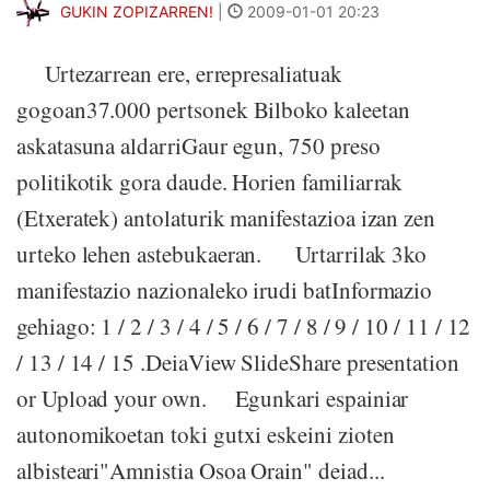
GUKIN ZOPIZARREN!
|
2009-01-01 20:23
Urtezarrean ere, errepresaliatuak
gogoan37.000 pertsonek Bilboko kaleetan
askatasuna aldarriGaur egun, 750 preso
politikotik gora daude. Horien familiarrak
(Etxeratek) antolaturik manifestazioa izan zen
urteko lehen astebukaeran. Urtarrilak 3ko
manifestazio nazionaleko irudi batInformazio
gehiago: 1 / 2 / 3 / 4 / 5 / 6 / 7 / 8 / 9 / 10 / 11 / 12
/ 13 / 14 / 15 .DeiaView SlideShare presentation
or Upload your own. Egunkari espainiar
autonomikoetan toki gutxi eskeini zioten
albisteari"Amnistia Osoa Orain" deiad...