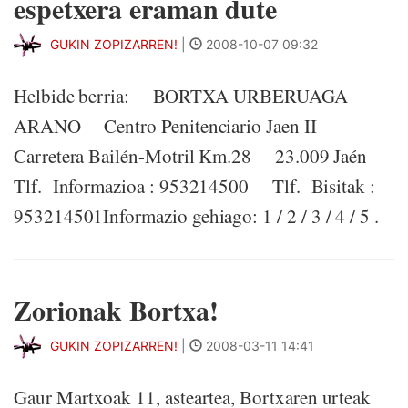
espetxera eraman dute
GUKIN ZOPIZARREN!
|
2008-10-07 09:32
Helbide berria: BORTXA URBERUAGA
ARANO Centro Penitenciario Jaen II
Carretera Bailén-Motril Km.28 23.009 Jaén
Tlf. Informazioa : 953214500 Tlf. Bisitak :
953214501Informazio gehiago: 1 / 2 / 3 / 4 / 5 .
Zorionak Bortxa!
GUKIN ZOPIZARREN!
|
2008-03-11 14:41
Gaur Martxoak 11, asteartea, Bortxaren urteak