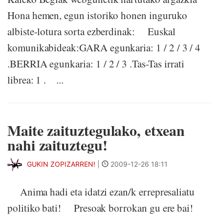
Hona hemen, egun istoriko honen inguruko
albiste-lotura sorta ezberdinak: Euskal
komunikabideak:GARA egunkaria: 1 / 2 / 3 / 4
.BERRIA egunkaria: 1 / 2 / 3 .Tas-Tas irrati
librea: 1 . ...
Maite zaituztegulako, etxean
nahi zaituztegu!
GUKIN ZOPIZARREN!
|
2009-12-26 18:11
Anima hadi eta idatzi ezan/k errepresaliatu
politiko bati! Presoak borrokan gu ere bai!