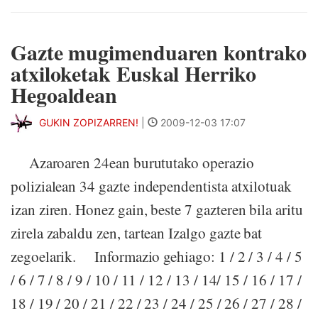
Gazte mugimenduaren kontrako
atxiloketak Euskal Herriko
Hegoaldean
GUKIN ZOPIZARREN!
|
2009-12-03 17:07
Azaroaren 24ean burututako operazio
polizialean 34 gazte independentista atxilotuak
izan ziren. Honez gain, beste 7 gazteren bila aritu
zirela zabaldu zen, tartean Izalgo gazte bat
zegoelarik. Informazio gehiago: 1 / 2 / 3 / 4 / 5
/ 6 / 7 / 8 / 9 / 10 / 11 / 12 / 13 / 14/ 15 / 16 / 17 /
18 / 19 / 20 / 21 / 22 / 23 / 24 / 25 / 26 / 27 / 28 /