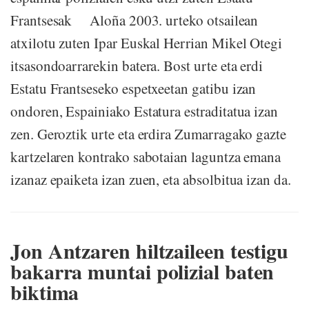
Frantsesak Aloña 2003. urteko otsailean
atxilotu zuten Ipar Euskal Herrian Mikel Otegi
itsasondoarrarekin batera. Bost urte eta erdi
Estatu Frantseseko espetxeetan gatibu izan
ondoren, Espainiako Estatura estraditatua izan
zen. Geroztik urte eta erdira Zumarragako gazte
kartzelaren kontrako sabotaian laguntza emana
izanaz epaiketa izan zuen, eta absolbitua izan da.
Jon Antzaren hiltzaileen testigu
bakarra muntai polizial baten
biktima