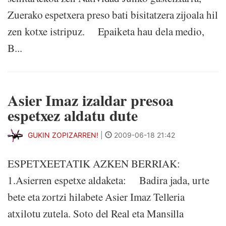
Zuerako espetxera preso bati bisitatzera zijoala hil
zen kotxe istripuz. Epaiketa hau dela medio,
B...
Asier Imaz izaldar presoa
espetxez aldatu dute
GUKIN ZOPIZARREN!
|
2009-06-18 21:42
ESPETXEETATIK AZKEN BERRIAK:
1.Asierren espetxe aldaketa: Badira jada, urte
bete eta zortzi hilabete Asier Imaz Telleria
atxilotu zutela. Soto del Real eta Mansilla