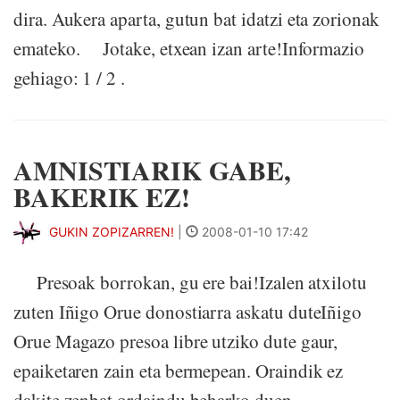
dira. Aukera aparta, gutun bat idatzi eta zorionak
emateko. Jotake, etxean izan arte!Informazio
gehiago: 1 / 2 .
AMNISTIARIK GABE,
BAKERIK EZ!
GUKIN ZOPIZARREN!
|
2008-01-10 17:42
Presoak borrokan, gu ere bai!Izalen atxilotu
zuten Iñigo Orue donostiarra askatu duteIñigo
Orue Magazo presoa libre utziko dute gaur,
epaiketaren zain eta bermepean. Oraindik ez