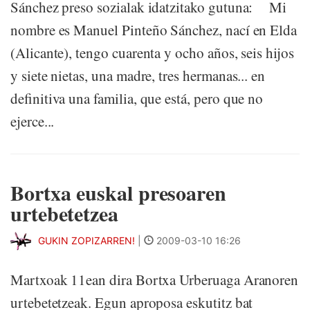
Sánchez preso sozialak idatzitako gutuna: Mi
nombre es Manuel Pinteño Sánchez, nací en Elda
(Alicante), tengo cuarenta y ocho años, seis hijos
y siete nietas, una madre, tres hermanas... en
definitiva una familia, que está, pero que no
ejerce...
Bortxa euskal presoaren
urtebetetzea
GUKIN ZOPIZARREN!
|
2009-03-10 16:26
Martxoak 11ean dira Bortxa Urberuaga Aranoren
urtebetetzeak. Egun aproposa eskutitz bat