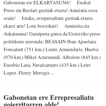
Gabonetan ere ELKARTASUNA! Euskal
Preso eta Iheslari guztiak etxera! Amnistia osoa
orain! Jotake, errepresaliatu guztiak etxera
ekarri arte! Lotu borrokari! Amnistia eta
Askatasuna! Garaipena gurea da!Goierriko preso
politikoen zerrenda: BEASAIN Iban Apaolaza.
Foncalent (751 km.) Lierni Armendariz. Huelva
(970 km.) Mikel Azurmendi. Albolote (845 km.)
Eusebio Lasa. Navalcarnero (435 km.) Leire
Lopez. Fleury Merogis ...
Gabonetan ere Errepresaliatu
goierritarren alde!