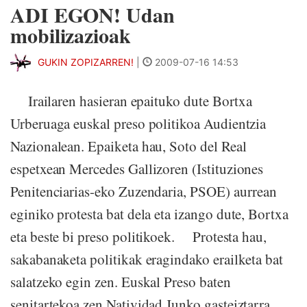
ADI EGON! Udan
mobilizazioak
GUKIN ZOPIZARREN!
|
2009-07-16 14:53
Irailaren hasieran epaituko dute Bortxa
Urberuaga euskal preso politikoa Audientzia
Nazionalean. Epaiketa hau, Soto del Real
espetxean Mercedes Gallizoren (Istituziones
Penitenciarias-eko Zuzendaria, PSOE) aurrean
eginiko protesta bat dela eta izango dute, Bortxa
eta beste bi preso politikoek. Protesta hau,
sakabanaketa politikak eragindako erailketa bat
salatzeko egin zen. Euskal Preso baten
senitartekoa zen Natividad Junko gasteiztarra,