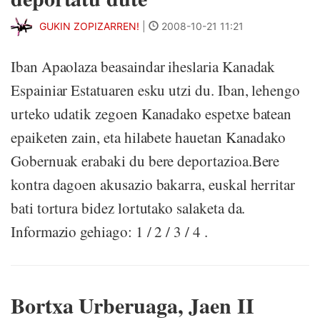
GUKIN ZOPIZARREN!
|
2008-10-21 11:21
Iban Apaolaza beasaindar iheslaria Kanadak
Espainiar Estatuaren esku utzi du. Iban, lehengo
urteko udatik zegoen Kanadako espetxe batean
epaiketen zain, eta hilabete hauetan Kanadako
Gobernuak erabaki du bere deportazioa.Bere
kontra dagoen akusazio bakarra, euskal herritar
bati tortura bidez lortutako salaketa da.
Informazio gehiago: 1 / 2 / 3 / 4 .
Bortxa Urberuaga, Jaen II