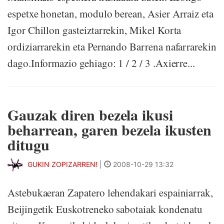
espetxe honetan, modulo berean, Asier Arraiz eta
Igor Chillon gasteiztarrekin, Mikel Korta
ordiziarrarekin eta Pernando Barrena nafarrarekin
dago.Informazio gehiago: 1 / 2 / 3 .Axierre...
Gauzak diren bezela ikusi
beharrean, garen bezela ikusten
ditugu
GUKIN ZOPIZARREN!
|
2008-10-29 13:32
Astebukaeran Zapatero lehendakari espainiarrak,
Beijingetik Euskotreneko sabotaiak kondenatu