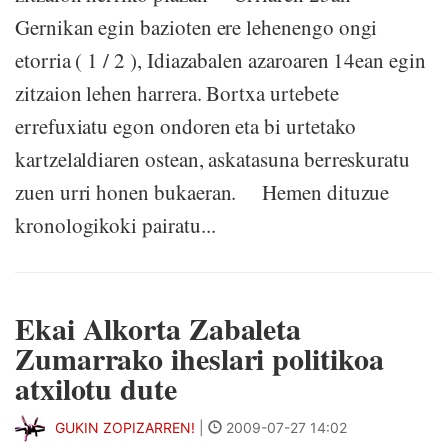
Gernikan egin bazioten ere lehenengo ongi
etorria ( 1 / 2 ), Idiazabalen azaroaren 14ean egin
zitzaion lehen harrera. Bortxa urtebete
errefuxiatu egon ondoren eta bi urtetako
kartzelaldiaren ostean, askatasuna berreskuratu
zuen urri honen bukaeran. Hemen dituzue
kronologikoki pairatu...
Ekai Alkorta Zabaleta
Zumarrako iheslari politikoa
atxilotu dute
GUKIN ZOPIZARREN!
|
2009-07-27 14:02