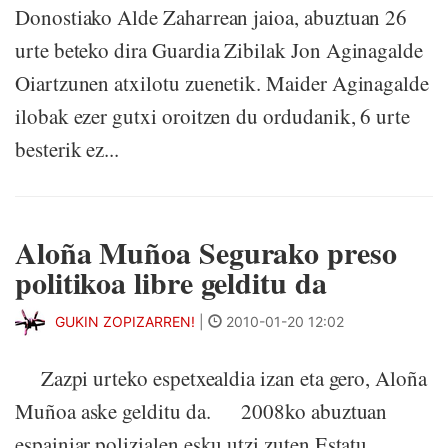
Donostiako Alde Zaharrean jaioa, abuztuan 26
urte beteko dira Guardia Zibilak Jon Aginagalde
Oiartzunen atxilotu zuenetik. Maider Aginagalde
ilobak ezer gutxi oroitzen du ordudanik, 6 urte
besterik ez...
Aloña Muñoa Segurako preso
politikoa libre gelditu da
GUKIN ZOPIZARREN!
|
2010-01-20 12:02
Zazpi urteko espetxealdia izan eta gero, Aloña
Muñoa aske gelditu da. 2008ko abuztuan
espainiar polizialen esku utzi zuten Estatu