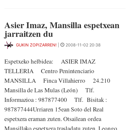
Asier Imaz, Mansilla espetxean
jarraitzen du
GUKIN ZOPIZARREN!
|
2008-11-02 20:38
Espetxeko helbidea: ASIER IMAZ
TELLERIA Centro Penintenciario
MANSILLA Finca Villahierro 24.210
Mansilla de Las Mulas (León) Tlf.
Informazioa : 987877400 Tlf. Bisitak :
987877444Urriaren 15ean Soto del Real
espetxera eraman zuten. Otsailean ordea
Mansillako espetxera trasladatu zuten. Leongo