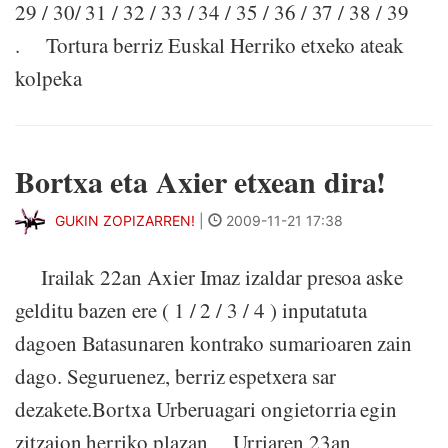
29 / 30/ 31 / 32 / 33 / 34 / 35 / 36 / 37 / 38 / 39
. Tortura berriz Euskal Herriko etxeko ateak
kolpeka
Bortxa eta Axier etxean dira!
GUKIN ZOPIZARREN!
|
2009-11-21 17:38
Irailak 22an Axier Imaz izaldar presoa aske
gelditu bazen ere ( 1 / 2 / 3 / 4 ) inputatuta
dagoen Batasunaren kontrako sumarioaren zain
dago. Seguruenez, berriz espetxera sar
dezakete.Bortxa Urberuagari ongietorria egin
zitzaion herriko plazan Urriaren 23an