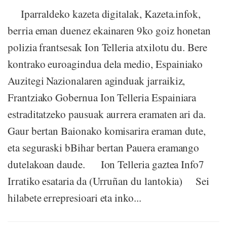
Iparraldeko kazeta digitalak, Kazeta.infok,
berria eman duenez ekainaren 9ko goiz honetan
polizia frantsesak Ion Telleria atxilotu du. Bere
kontrako euroagindua dela medio, Espainiako
Auzitegi Nazionalaren aginduak jarraikiz,
Frantziako Gobernua Ion Telleria Espainiara
estraditatzeko pausuak aurrera eramaten ari da.
Gaur bertan Baionako komisarira eraman dute,
eta seguraski bBihar bertan Pauera eramango
dutelakoan daude. Ion Telleria gaztea Info7
Irratiko esataria da (Urruñan du lantokia) Sei
hilabete errepresioari eta inko...