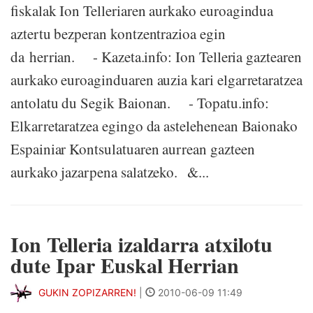
fiskalak Ion Telleriaren aurkako euroagindua
aztertu bezperan kontzentrazioa egin
da herrian. - Kazeta.info: Ion Telleria gaztearen
aurkako euroaginduaren auzia kari elgarretaratzea
antolatu du Segik Baionan. - Topatu.info:
Elkarretaratzea egingo da astelehenean Baionako
Espainiar Kontsulatuaren aurrean gazteen
aurkako jazarpena salatzeko. &...
Ion Telleria izaldarra atxilotu
dute Ipar Euskal Herrian
GUKIN ZOPIZARREN!
|
2010-06-09 11:49