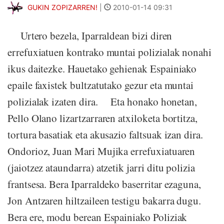
GUKIN ZOPIZARREN!
|
2010-01-14 09:31
Urtero bezela, Iparraldean bizi diren
errefuxiatuen kontrako muntai polizialak nonahi
ikus daitezke. Hauetako gehienak Espainiako
epaile faxistek bultzatutako gezur eta muntai
polizialak izaten dira. Eta honako honetan,
Pello Olano lizartzarraren atxiloketa bortitza,
tortura basatiak eta akusazio faltsuak izan dira.
Ondorioz, Juan Mari Mujika errefuxiatuaren
(jaiotzez ataundarra) atzetik jarri ditu polizia
frantsesa. Bera Iparraldeko baserritar ezaguna,
Jon Antzaren hiltzaileen testigu bakarra dugu.
Bera ere, modu berean Espainiako Poliziak