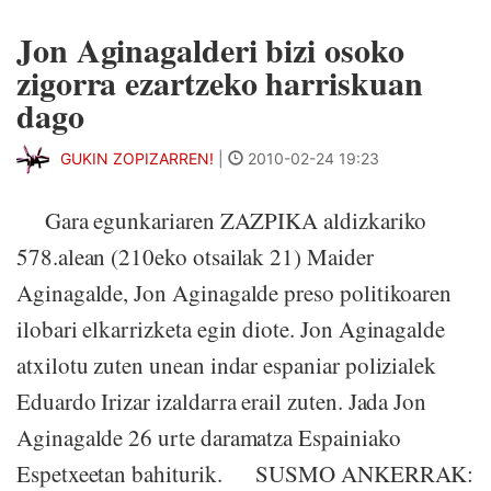
Jon Aginagalderi bizi osoko
zigorra ezartzeko harriskuan
dago
GUKIN ZOPIZARREN!
|
2010-02-24 19:23
Gara egunkariaren ZAZPIKA aldizkariko
578.alean (210eko otsailak 21) Maider
Aginagalde, Jon Aginagalde preso politikoaren
ilobari elkarrizketa egin diote. Jon Aginagalde
atxilotu zuten unean indar espaniar polizialek
Eduardo Irizar izaldarra erail zuten. Jada Jon
Aginagalde 26 urte daramatza Espainiako
Espetxeetan bahiturik. SUSMO ANKERRAK: