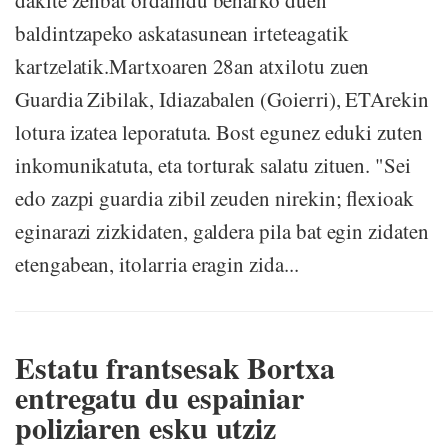
dakite zenbat ordaindu beharko duen
baldintzapeko askatasunean irteteagatik
kartzelatik.Martxoaren 28an atxilotu zuen
Guardia Zibilak, Idiazabalen (Goierri), ETArekin
lotura izatea leporatuta. Bost egunez eduki zuten
inkomunikatuta, eta torturak salatu zituen. "Sei
edo zazpi guardia zibil zeuden nirekin; flexioak
eginarazi zizkidaten, galdera pila bat egin zidaten
etengabean, itolarria eragin zida...
Estatu frantsesak Bortxa
entregatu du espainiar
poliziaren esku utziz