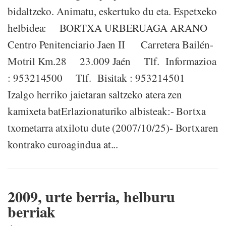
bidaltzeko. Animatu, eskertuko du eta. Espetxeko
helbidea: BORTXA URBERUAGA ARANO
Centro Penitenciario Jaen II Carretera Bailén-
Motril Km.28 23.009 Jaén Tlf. Informazioa
: 953214500 Tlf. Bisitak : 953214501
Izalgo herriko jaietaran saltzeko atera zen
kamixeta batErlazionaturiko albisteak:- Bortxa
txometarra atxilotu dute (2007/10/25)- Bortxaren
kontrako euroagindua at...
2009, urte berria, helburu
berriak