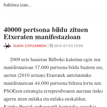
bahitua izan...
40000 pertsona bildu zituen
Etxeraten manifestazioan
GUKIN ZOPIZARREN!
|
2010-01-03 13:59
2009 urte hasieran Bilboko kaleetan egin zen
manifestazioan 37.000 pertsona bildu baziren ere,
aurten (2010 urtean) Etxeratek antolatutako
manifestazioan 44.000 pertsona biltzea lortu zen.
PSOEren estrategia errepresiboaren aurrean tinko
agertu ziren milaka eta milaka euskaldun.
Kaleko Begiak webgunetik hartutako argazkia