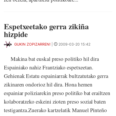
Espetxeetako gerra zikiña
hizpide
GUKIN ZOPIZARREN!
|
2009-03-20 15:42
Makina bat euskal preso politiko hil dira
Espainiako nahiz Frantziako espetxeetan.
Gehienak Estatu espainiarrak bultzatutako gerra
zikinaren ondorioz hil dira. Hona hemen
espainiar poliziarekin preso politiko bat erailtzen
kolaboratzeko eskeini zioten preso sozial baten
testigantza.Zuerako kartzelatik Manuel Pinteño