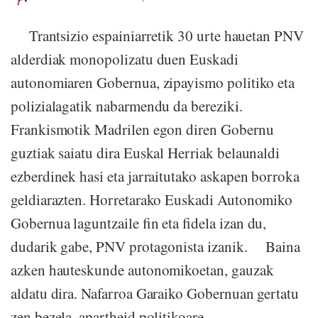
Trantsizio espainiarretik 30 urte hauetan PNV
alderdiak monopolizatu duen Euskadi
autonomiaren Gobernua, zipayismo politiko eta
polizialagatik nabarmendu da bereziki.
Frankismotik Madrilen egon diren Gobernu
guztiak saiatu dira Euskal Herriak belaunaldi
ezberdinek hasi eta jarraitutako askapen borroka
geldiarazten. Horretarako Euskadi Autonomiko
Gobernua laguntzaile fin eta fidela izan du,
dudarik gabe, PNV protagonista izanik. Baina
azken hauteskunde autonomikoetan, gauzak
aldatu dira. Nafarroa Garaiko Gobernuan gertatu
zen bezela, apartheid politikoare...