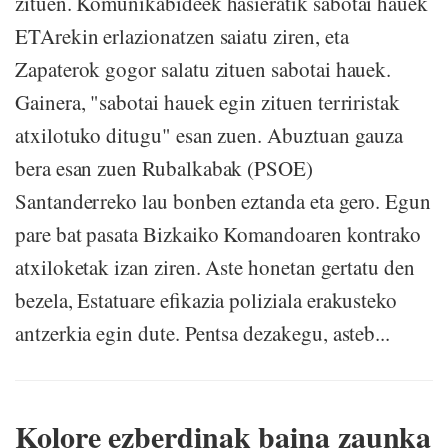
zituen. Komunikabideek hasieratik sabotai hauek
ETArekin erlazionatzen saiatu ziren, eta
Zapaterok gogor salatu zituen sabotai hauek.
Gainera, "sabotai hauek egin zituen terriristak
atxilotuko ditugu" esan zuen. Abuztuan gauza
bera esan zuen Rubalkabak (PSOE)
Santanderreko lau bonben eztanda eta gero. Egun
pare bat pasata Bizkaiko Komandoaren kontrako
atxiloketak izan ziren. Aste honetan gertatu den
bezela, Estatuare efikazia poliziala erakusteko
antzerkia egin dute. Pentsa dezakegu, asteb...
Kolore ezberdinak baina zaunka