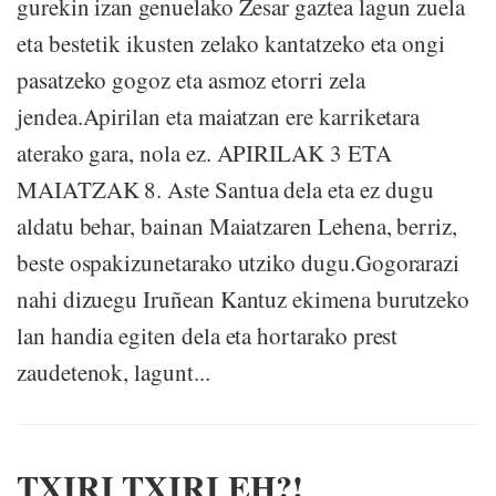
gurekin izan genuelako Zesar gaztea lagun zuela
eta bestetik ikusten zelako kantatzeko eta ongi
pasatzeko gogoz eta asmoz etorri zela
jendea.Apirilan eta maiatzan ere karriketara
aterako gara, nola ez. APIRILAK 3 ETA
MAIATZAK 8. Aste Santua dela eta ez dugu
aldatu behar, bainan Maiatzaren Lehena, berriz,
beste ospakizunetarako utziko dugu.Gogorarazi
nahi dizuegu Iruñean Kantuz ekimena burutzeko
lan handia egiten dela eta hortarako prest
zaudetenok, lagunt...
TXIRI TXIRI EH?!