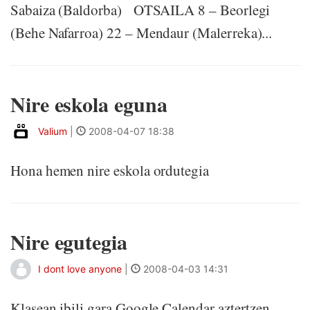
Sabaiza (Baldorba) OTSAILA 8 – Beorlegi
(Behe Nafarroa) 22 – Mendaur (Malerreka)...
Nire eskola eguna
Valium
|
2008-04-07 18:38
Hona hemen nire eskola ordutegia
Nire egutegia
I dont love anyone
|
2008-04-03 14:31
Klasean ibili gara Google Calendar aztertzen.