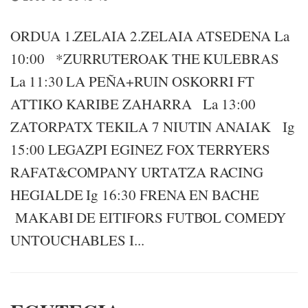
ORDUA 1.ZELAIA 2.ZELAIA ATSEDENA La
10:00 *ZURRUTEROAK THE KULEBRAS
La 11:30 LA PEÑA+RUIN OSKORRI FT
ATTIKO KARIBE ZAHARRA La 13:00
ZATORPATX TEKILA 7 NIUTIN ANAIAK Ig
15:00 LEGAZPI EGINEZ FOX TERRYERS
RAFAT&COMPANY URTATZA RACING
HEGIALDE Ig 16:30 FRENA EN BACHE
MAKABI DE EITIFORS FUTBOL COMEDY
UNTOUCHABLES I...