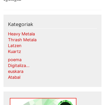
Kategoriak
Heavy Metala
Thrash Metala
Latzen
Kuartz
poema
Digitaliza...
euskara
Atabal