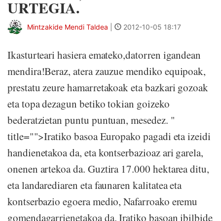
URTEGIA.
Mintzakide Mendi Taldea
|
2012-10-05 18:17
Ikasturteari hasiera emateko,datorren igandean
mendira!Beraz, atera zauzue mendiko equipoak,
prestatu zeure hamarretakoak eta bazkari gozoak
eta topa dezagun betiko tokian goizeko
bederatzietan puntu puntuan, mesedez. "
title="">Iratiko basoa Europako pagadi eta izeidi
handienetakoa da, eta kontserbazioaz ari garela,
onenen artekoa da. Guztira 17.000 hektarea ditu,
eta landarediaren eta faunaren kalitatea eta
kontserbazio egoera medio, Nafarroako eremu
gomendagarrienetakoa da. Iratiko basoan ibilbide