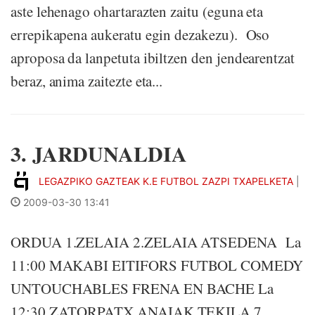
aste lehenago ohartarazten zaitu (eguna eta
errepikapena aukeratu egin dezakezu). Oso
aproposa da lanpetuta ibiltzen den jendearentzat
beraz, anima zaitezte eta...
3. JARDUNALDIA
LEGAZPIKO GAZTEAK K.E FUTBOL ZAZPI TXAPELKETA
|
2009-03-30 13:41
ORDUA 1.ZELAIA 2.ZELAIA ATSEDENA La
11:00 MAKABI EITIFORS FUTBOL COMEDY
UNTOUCHABLES FRENA EN BACHE La
12:30 ZATORPATX ANAIAK TEKILA 7