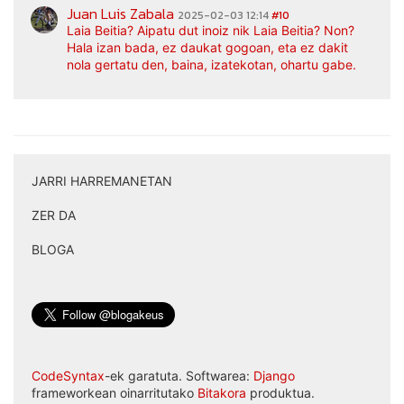
Juan Luis Zabala
2025-02-03 12:14
#10
Laia Beitia? Aipatu dut inoiz nik Laia Beitia? Non?
Hala izan bada, ez daukat gogoan, eta ez dakit
nola gertatu den, baina, izatekotan, ohartu gabe.
JARRI HARREMANETAN
|
ZER DA
|
BLOGA
CodeSyntax
-ek garatuta. Softwarea:
Django
frameworkean oinarritutako
Bitakora
produktua.