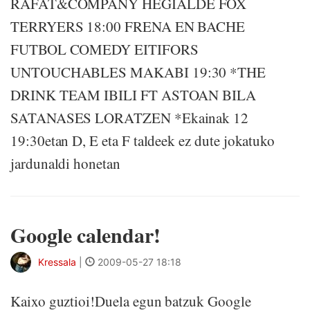
RAFAT&COMPANY HEGIALDE FOX
TERRYERS 18:00 FRENA EN BACHE
FUTBOL COMEDY EITIFORS
UNTOUCHABLES MAKABI 19:30 *THE
DRINK TEAM IBILI FT ASTOAN BILA
SATANASES LORATZEN *Ekainak 12
19:30etan D, E eta F taldeek ez dute jokatuko
jardunaldi honetan
Google calendar!
Kressala
|
2009-05-27 18:18
Kaixo guztioi!Duela egun batzuk Google