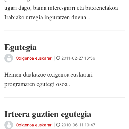
ugari dago, baina interesgarri eta bitxienetakoa
Irabiako urtegia inguratzen duena...
Egutegia
Oxigenoa euskarari
|
2011-02-27 16:56
Hemen daukazue oxigenoa euskarari
programaren egutegi osoa .
Irteera guztien egutegia
Oxigenoa euskarari
|
2010-06-11 19:47