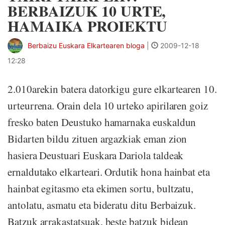
BERBAIZUK 10 URTE,
HAMAIKA PROIEKTU
Berbaizu Euskara Elkartearen bloga
|
2009-12-18
12:28
2.010arekin batera datorkigu gure elkartearen 10.
urteurrena. Orain dela 10 urteko apirilaren goiz
fresko baten Deustuko hamarnaka euskaldun
Bidarten bildu zituen argazkiak eman zion
hasiera Deustuari Euskara Dariola taldeak
ernaldutako elkarteari. Ordutik hona hainbat eta
hainbat egitasmo eta ekimen sortu, bultzatu,
antolatu, asmatu eta bideratu ditu Berbaizuk.
Batzuk arrakastatsuak, beste batzuk bidean