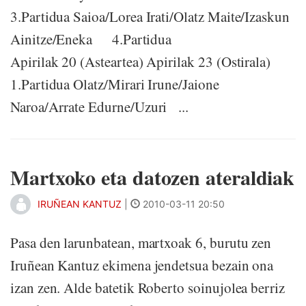
3.Partidua Saioa/Lorea Irati/Olatz Maite/Izaskun
Ainitze/Eneka 4.Partidua
Apirilak 20 (Asteartea) Apirilak 23 (Ostirala)
1.Partidua Olatz/Mirari Irune/Jaione
Naroa/Arrate Edurne/Uzuri ...
Martxoko eta datozen ateraldiak
IRUÑEAN KANTUZ
|
2010-03-11 20:50
Pasa den larunbatean, martxoak 6, burutu zen
Iruñean Kantuz ekimena jendetsua bezain ona
izan zen. Alde batetik Roberto soinujolea berriz