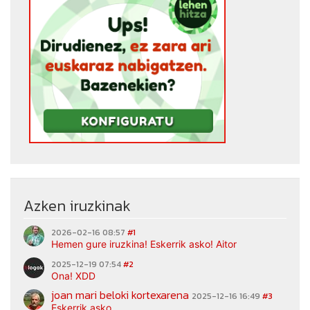
Azken iruzkinak
2026-02-16 08:57
#1
Hemen gure iruzkina! Eskerrik asko! Aitor
2025-12-19 07:54
#2
Ona! XDD
joan mari beloki kortexarena
2025-12-16 16:49
#3
Eskerrik asko.