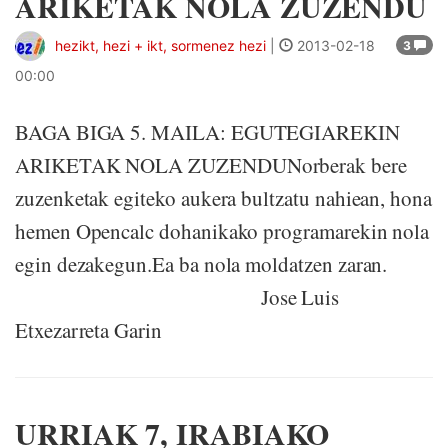
ARIKETAK NOLA ZUZENDU
hezikt, hezi + ikt, sormenez hezi
|
2013-02-18
3
00:00
BAGA BIGA 5. MAILA: EGUTEGIAREKIN
ARIKETAK NOLA ZUZENDUNorberak bere
zuzenketak egiteko aukera bultzatu nahiean, hona
hemen Opencalc dohanikako programarekin nola
egin dezakegun.Ea ba nola moldatzen zaran.
Jose Luis
Etxezarreta Garin
URRIAK 7, IRABIAKO