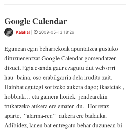
Google Calendar
Kalaka!
|
2009-05-13 18:26
Egunean egin beharrekoak apuntatzea gustuko
dituzuenentzat Google Calendar gomendatzen
dizuet. Egia esanda gaur ezagutu dut web orri
hau baina, oso erabilgarria dela iruditu zait.
Hainbat egutegi sortzeko aukera dago; ikastetak ,
hobbiak… eta gainera horiek jendearekin
trukatzeko aukera ere ematen du. Horretaz
aparte, “alarma-ren” aukera ere badauka.
Adibidez, lanen bat entregatu behar duzunean bi