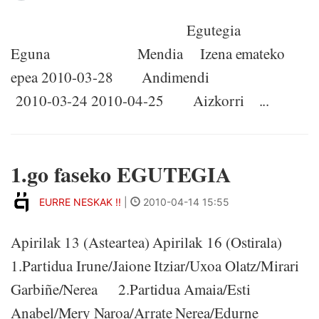
Egutegia
Eguna Mendia Izena emateko
epea 2010-03-28 Andimendi
2010-03-24 2010-04-25 Aizkorri ...
1.go faseko EGUTEGIA
EURRE NESKAK !!
|
2010-04-14 15:55
Apirilak 13 (Asteartea) Apirilak 16 (Ostirala)
1.Partidua Irune/Jaione Itziar/Uxoa Olatz/Mirari
Garbiñe/Nerea 2.Partidua Amaia/Esti
Anabel/Mery Naroa/Arrate Nerea/Edurne