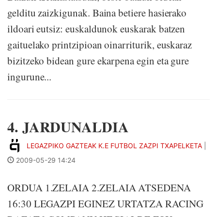
gelditu zaizkigunak. Baina betiere hasierako
ildoari eutsiz: euskaldunok euskarak batzen
gaituelako printzipioan oinarriturik, euskaraz
bizitzeko bidean gure ekarpena egin eta gure
ingurune...
4. JARDUNALDIA
LEGAZPIKO GAZTEAK K.E FUTBOL ZAZPI TXAPELKETA
|
2009-05-29 14:24
ORDUA 1.ZELAIA 2.ZELAIA ATSEDENA
16:30 LEGAZPI EGINEZ URTATZA RACING