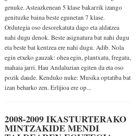
genuke. Asteazkenean 5 klase bakarrik izango
genituzke baina beste egunetan 7 klase.
Ordutegia oso desorekatuta dago eta aldatzea
nahi dugu denok. Beste asignatura bat nahi dugu
eta beste bat kentzea ere nahi dugu. Adib. Nola
egin etxeko gauzak: ohea egin, plantxatu, fregatu,
mahaia jarri. Hau Andaluzian egiten da eta oso
pozik daude. Kenduko nuke: Musika optatiba bat
izan beharko zen. Erlijioa ere op...
2008-2009 IKASTURTERAKO
MINTZAKIDE MENDI