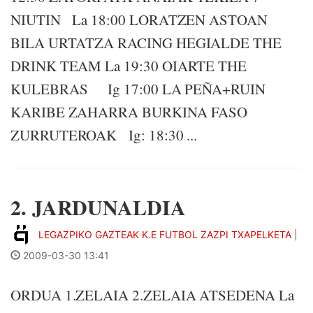
NIUTIN La 18:00 LORATZEN ASTOAN
BILA URTATZA RACING HEGIALDE THE
DRINK TEAM La 19:30 OIARTE THE
KULEBRAS Ig 17:00 LA PEÑA+RUIN
KARIBE ZAHARRA BURKINA FASO
ZURRUTEROAK Ig: 18:30 ...
2. JARDUNALDIA
LEGAZPIKO GAZTEAK K.E FUTBOL ZAZPI TXAPELKETA
|
2009-03-30 13:41
ORDUA 1.ZELAIA 2.ZELAIA ATSEDENA La