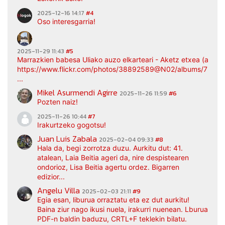
2025-12-16 14:17
#4
Oso interesgarria!
2025-11-29 11:43
#5
Marrazkien babesa Uliako auzo elkarteari - Aketz etxea (argaz
https://www.flickr.com/photos/38892589@N02/albums/7217
...
Mikel Asurmendi Agirre
2025-11-26 11:59
#6
Pozten naiz!
2025-11-26 10:44
#7
Irakurtzeko gogotsu!
Juan Luis Zabala
2025-02-04 09:33
#8
Hala da, begi zorrotza duzu. Aurkitu dut: 41.
atalean, Laia Beitia ageri da, nire despistearen
ondorioz, Lisa Beitia agertu ordez. Bigarren
edizior...
Angelu Villa
2025-02-03 21:11
#9
Egia esan, liburua orraztatu eta ez dut aurkitu!
Baina ziur nago ikusi nuela, irakurri nuenean. Lburua
PDF-n baldin baduzu, CRTL+F teklekin bilatu.