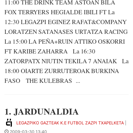
11:00 THE DRINK TEAM ASTOAN BILA
FOX TERRYERS HEGIALDE IBILI FT La
12:30 LEGAZPI EGINEZ RAFAT&COMPANY
LORATZEN SATANASES URTATZA RACING
La 15:00 LA PEÑA+RUIN ATTIKO OSKORRI
FT KARIBE ZAHARRA La 16:30
ZATORPATX NIUTIN TEKILA 7 ANAIAK La
18:00 OIARTE ZURRUTEROAK BURKINA
FASO THE KULEBRAS ...
1. JARDUNALDIA
LEGAZPIKO GAZTEAK K.E FUTBOL ZAZPI TXAPELKETA
|
2009-03-30 13:40