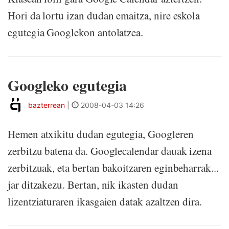
Hori da lortu izan dudan emaitza, nire eskola
egutegia Googlekon antolatzea.
Googleko egutegia
bazterrean
|
2008-04-03 14:26
Hemen atxikitu dudan egutegia, Googleren
zerbitzu batena da. Googlecalendar dauak izena
zerbitzuak, eta bertan bakoitzaren eginbeharrak...
jar ditzakezu. Bertan, nik ikasten dudan
lizentziaturaren ikasgaien datak azaltzen dira.