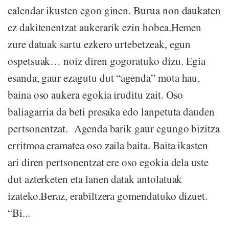
calendar ikusten egon ginen. Burua non daukaten
ez dakitenentzat aukerarik ezin hobea.Hemen
zure datuak sartu ezkero urtebetzeak, egun
ospetsuak… noiz diren gogoratuko dizu. Egia
esanda, gaur ezagutu dut “agenda” mota hau,
baina oso aukera egokia iruditu zait. Oso
baliagarria da beti presaka edo lanpetuta dauden
pertsonentzat. Agenda barik gaur egungo bizitza
erritmoa eramatea oso zaila baita. Baita ikasten
ari diren pertsonentzat ere oso egokia dela uste
dut azterketen eta lanen datak antolatuak
izateko.Beraz, erabiltzera gomendatuko dizuet.
“Bi...