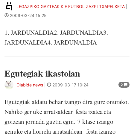
LEGAZPIKO GAZTEAK K.E FUTBOL ZAZPI TXAPELKETA
|
2009-03-24 15:25
1. JARDUNALDIA2. JARDUNALDIA3.
JARDUNALDIA4. JARDUNALDIA
Egutegiak ikastolan
Olabide news
|
2009-03-17 10:24
2
Egutegiak aldatu behar izango dira gure onurako.
Nahiko genuke arratsaldean festa izatea eta
goizean jornada guztia egin. 7 klase izango
genuke eta horrela arratsaldean festa izango