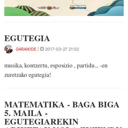
EGUTEGIA
GARAIKIDE
|
2017-03-27 21:02
musika, kontzertu, esposizio , partidu... -en
zuretzako egutegia!
MATEMATIKA - BAGA BIGA
5. MAILA -
EGUTEGIAREKIN