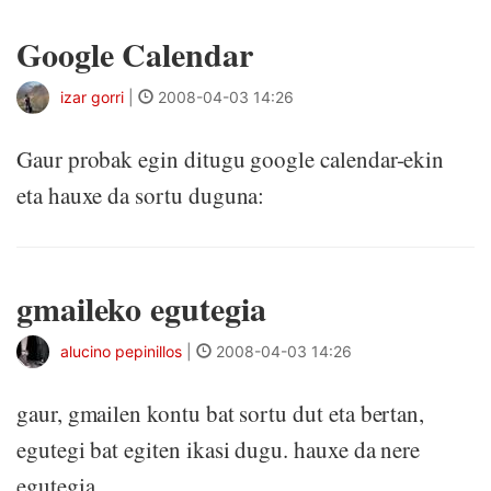
Google Calendar
izar gorri
|
2008-04-03 14:26
Gaur probak egin ditugu google calendar-ekin
eta hauxe da sortu duguna:
gmaileko egutegia
alucino pepinillos
|
2008-04-03 14:26
gaur, gmailen kontu bat sortu dut eta bertan,
egutegi bat egiten ikasi dugu. hauxe da nere
egutegia.