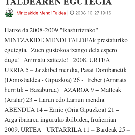
TALDEAREN EGUTEGIA
Mintzakide Mendi Taldea
|
2008-10-27 19:16
Hauxe da 2008-2009 "ikasturterako"
MINTZAKIDE MENDI TALDEAk prestaturiko
egutegia. Zuen gustokoa izango dela espero
dugu! Animatu zaitezte! 2008. URTEA
URRIA 5 – Jaizkibel mendia, Pasai Donibanetik
(Donostialdea - Gipuzkoa) 26 - Ireber (Arrarats
herritik – Basaburua) AZAROA 9 – Malloak
(Aralar) 23 – Larun edo Larrun mendia
ABENDUA 14 – Ernio (Oria Gipuzkoa) 21 –
Arga ibaiaren inguruko ibilbidea, Iruñerrian
2009. URTEA URTARRILA 11 – Bardeak 25 –