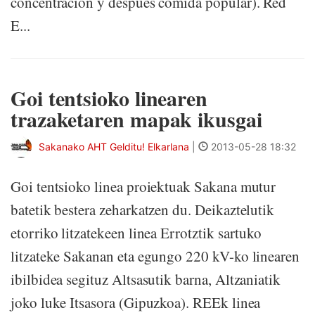
concentración y después comida popular). Red
E...
Goi tentsioko linearen
trazaketaren mapak ikusgai
Sakanako AHT Gelditu! Elkarlana
|
2013-05-28 18:32
Goi tentsioko linea proiektuak Sakana mutur
batetik bestera zeharkatzen du. Deikaztelutik
etorriko litzatekeen linea Errotztik sartuko
litzateke Sakanan eta egungo 220 kV-ko linearen
ibilbidea segituz Altsasutik barna, Altzaniatik
joko luke Itsasora (Gipuzkoa). REEk linea