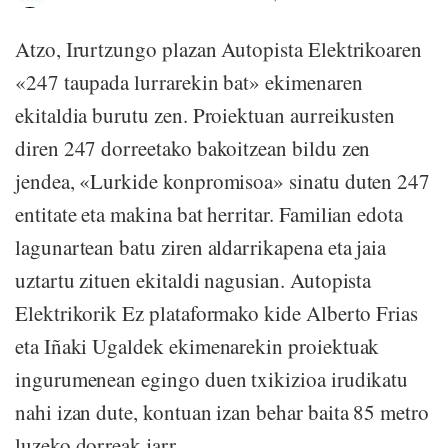
Atzo, Irurtzungo plazan Autopista Elektrikoaren
«247 taupada lurrarekin bat» ekimenaren
ekitaldia burutu zen. Proiektuan aurreikusten
diren 247 dorreetako bakoitzean bildu zen
jendea, «Lurkide konpromisoa» sinatu duten 247
entitate eta makina bat herritar. Familian edota
lagunartean batu ziren aldarrikapena eta jaia
uztartu zituen ekitaldi nagusian. Autopista
Elektrikorik Ez plataformako kide Alberto Frias
eta Iñaki Ugaldek ekimenarekin proiektuak
ingurumenean egingo duen txikizioa irudikatu
nahi izan dute, kontuan izan behar baita 85 metro
luzeko dorreak jarr...