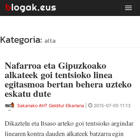
Tog
navi
Kategoria:
alta
Nafarroa eta Gipuzkoako
alkateek goi tentsioko linea
egitasmoa bertan behera uzteko
eskatu dute
Sakanako AHT Gelditu! Elkarlana
|
2015-07-05 11:13
Dikaztelu eta Itsaso arteko goi tentsioko argindar
linearen kontra dauden alkateek batzarra egin