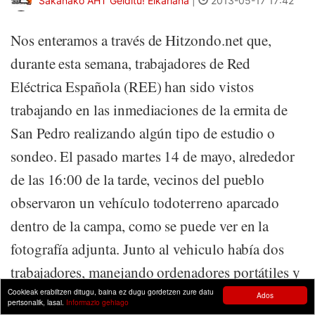
Sakanako AHT Gelditu! Elkarlana
|
2013-05-17 17:42
Nos enteramos a través de Hitzondo.net que,
durante esta semana, trabajadores de Red
Eléctrica Española (REE) han sido vistos
trabajando en las inmediaciones de la ermita de
San Pedro realizando algún tipo de estudio o
sondeo. El pasado martes 14 de mayo, alrededor
de las 16:00 de la tarde, vecinos del pueblo
observaron un vehículo todoterreno aparcado
dentro de la campa, como se puede ver en la
fotografía adjunta. Junto al vehiculo había dos
trabajadores, manejando ordenadores portátiles y
varios documentos. Un vecino se acercó...
Cookieak erabiltzen ditugu, baina ez dugu gordetzen zure datu
Ados
pertsonalik, lasai.
Informazio gehiago