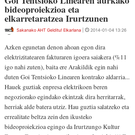
Goi Tentsioko Linearen aurkako
bideoproiekzioa eta
elkarretaratzea Irurtzunen
Sakanako AHT Gelditu! Elkarlana
|
2014-01-04 13:26
Azken egunetan denon ahoan egon dira
elektrizitatearen fakturaren igoera saiakera (%11
igo nahi zuten), baita ere Arakildik egin nahi
duten Goi Tentsioko Linearen kontrako aldarria...
Hauek guztiak enpresa elektrikoen beren
negoziorako egindako ekintzak dira herritarrak,
herriak alde batera utziz. Hau guztia salatzeko eta
errealitate beltza zein den ikusteko
bideoproiekzioa egingo da Irurtzungo Kultur