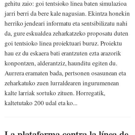
gehitu zaio: goi tentsioko linea baten simulazioa
jarri berri da bere kale nagusian. Ekintza honekin
herriko jendeari informatu eta sentsibilizatu nahi
da, gure eskualdea zeharkatzeko proposatu duten
goi tentsioko linea proiektuari buruz. Proiektu
hau ez du eskaera bati erantzuten ezta arazorik
konpontzen, alderantziz, haunditu egiten du.
Aurrera eramaten bada, pertsonen osasunean eta
zeharkatuko zuen lurraldearen ingurumenean
kalte larriak sortuko zituen. Horregatik,
kaltetutako 200 udal eta ko...
La plataforma contra la línea de