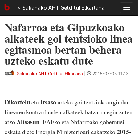
Sakanako AHT Gelditu! Elkarlana
Tog
navi
Nafarroa eta Gipuzkoako
alkateek goi tentsioko linea
egitasmoa bertan behera
uzteko eskatu dute
Sakanako AHT Gelditu! Elkarlana
|
2015-07-05 11:13
Dikaztelu
Itsaso
eta
arteko goi tentsioko argindar
linearen kontra dauden alkateek batzarra egin zuten
Altsasun
atzo
. EAEko eta Nafarroako gobernuei
2015-
eskatu diete Energia Ministerioari eskatzeko