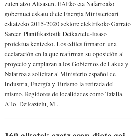
zuten atzo Altsasun. EAEko eta Nafarroako
gobernuei eskatu diete Energia Ministerioari
eskatzeko 2015-2020 sektore elektrikoko Garraio
Sareen Planifikaziotik Deikaztelu-Itsaso
proiektua kentzeko. Los ediles firmaron una
declaración en la que reafirman su oposición al
proyecto y emplazan a los Gobiernos de Lakua y
Nafarroa a solicitar al Ministerio español de
Industria, Energía y Turismo la retirada del
mismo. Regidores de localidades como Tafalla,
Allo, Deikaztelu, M...
160 alkatek ezetz esan diote goi