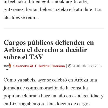
urteetarako dituen egitasmoak argitu arte,
gutxienez, bertan behera uzteko eskatu dute. Los
alcaldes se reun...
Cargos públicos defienden en
Arbizu el derecho a decidir
sobre el TAV
Sakanako AHT Gelditu! Elkarlana
|
2010-06-06 12:35
Como ya sabeis, ayer se celebró en Arbizu una
jornada de conmemoración de la consulta
popular celebrada hace un año en esta localidad y
en Lizarragabengoa. Una docena de cargos