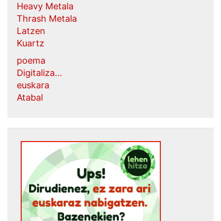
Heavy Metala
Thrash Metala
Latzen
Kuartz
poema
Digitaliza...
euskara
Atabal