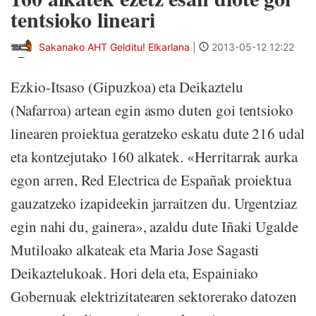
tentsioko lineari
Sakanako AHT Gelditu! Elkarlana
|
2013-05-12 12:22
Ezkio-Itsaso (Gipuzkoa) eta Deikaztelu
(Nafarroa) artean egin asmo duten goi tentsioko
linearen proiektua geratzeko eskatu dute 216 udal
eta kontzejutako 160 alkatek. «Herritarrak aurka
egon arren, Red Electrica de Españak proiektua
gauzatzeko izapideekin jarraitzen du. Urgentziaz
egin nahi du, gainera», azaldu dute Iñaki Ugalde
Mutiloako alkateak eta Maria Jose Sagasti
Deikaztelukoak. Hori dela eta, Espainiako
Gobernuak elektrizitatearen sektorerako datozen