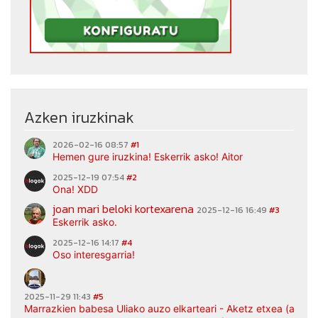
Azken iruzkinak
2026-02-16 08:57
#1
Hemen gure iruzkina! Eskerrik asko! Aitor
2025-12-19 07:54
#2
Ona! XDD
joan mari beloki kortexarena
2025-12-16 16:49
#3
Eskerrik asko.
2025-12-16 14:17
#4
Oso interesgarria!
2025-11-29 11:43
#5
Marrazkien babesa Uliako auzo elkarteari - Aketz etxea (argaz