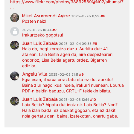
https://www.flickr.com/photos/38892589@N02/albums/7217
...
Mikel Asurmendi Agirre
2025-11-26 11:59
#6
Pozten naiz!
2025-11-26 10:44
#7
Irakurtzeko gogotsu!
Juan Luis Zabala
2025-02-04 09:33
#8
Hala da, begi zorrotza duzu. Aurkitu dut: 41.
atalean, Laia Beitia ageri da, nire despistearen
ondorioz, Lisa Beitia agertu ordez. Bigarren
edizior...
Angelu Villa
2025-02-03 21:11
#9
Egia esan, liburua orraztatu eta ez dut aurkitu!
Baina ziur nago ikusi nuela, irakurri nuenean. Lburua
PDF-n baldin baduzu, CRTL+F teklekin bilatu.
Juan Luis Zabala
2025-02-03 12:14
#10
Laia Beitia? Aipatu dut inoiz nik Laia Beitia? Non?
Hala izan bada, ez daukat gogoan, eta ez dakit
nola gertatu den, baina, izatekotan, ohartu gabe.