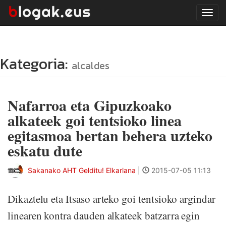
Tog
navi
Kategoria:
alcaldes
Nafarroa eta Gipuzkoako
alkateek goi tentsioko linea
egitasmoa bertan behera uzteko
eskatu dute
Sakanako AHT Gelditu! Elkarlana
|
2015-07-05 11:13
Dikaztelu eta Itsaso arteko goi tentsioko argindar
linearen kontra dauden alkateek batzarra egin