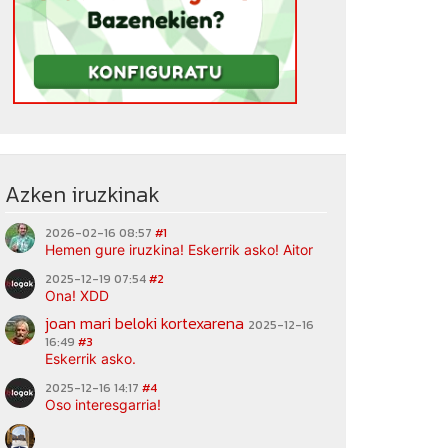
Azken iruzkinak
2026-02-16 08:57
#1
Hemen gure iruzkina! Eskerrik asko! Aitor
2025-12-19 07:54
#2
Ona! XDD
joan mari beloki kortexarena
2025-12-16
16:49
#3
Eskerrik asko.
2025-12-16 14:17
#4
Oso interesgarria!