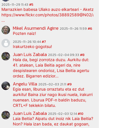
2025-11-29 11:43
#5
Marrazkien babesa Uliako auzo elkarteari - Aketz etxea (argazki bi
https://www.flickr.com/photos/38892589@N02/albums/72177720
...
Mikel Asurmendi Agirre
2025-11-26 11:59
#6
Pozten naiz!
2025-11-26 10:44
#7
Irakurtzeko gogotsu!
Juan Luis Zabala
2025-02-04 09:33
#8
Hala da, begi zorrotza duzu. Aurkitu dut:
41. atalean, Laia Beitia ageri da, nire
despistearen ondorioz, Lisa Beitia agertu
ordez. Bigarren edizior...
Angelu Villa
2025-02-03 21:11
#9
Egia esan, liburua orraztatu eta ez dut
aurkitu! Baina ziur nago ikusi nuela, irakurri
nuenean. Lburua PDF-n baldin baduzu,
CRTL+F teklekin bilatu.
Juan Luis Zabala
2025-02-03 12:14
#10
Laia Beitia? Aipatu dut inoiz nik Laia Beitia?
Non? Hala izan bada, ez daukat gogoan,