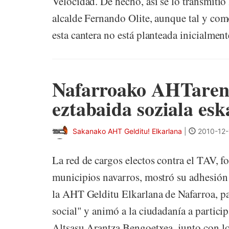
Velocidad. De hecho, así se lo transmitió
alcalde Fernando Olite, aunque tal y co
esta cantera no está planteada inicialmente
Nafarroako AHTaren 
eztabaida soziala esk
Sakanako AHT Gelditu! Elkarlana
|
2010-12-
La red de cargos electos contra el TAV, f
municipios navarros, mostró su adhesión 
la AHT Gelditu Elkarlana de Nafarroa, pa
social" y animó a la ciudadanía a partici
Altsasu Arantza Bengoetxea, junto con los