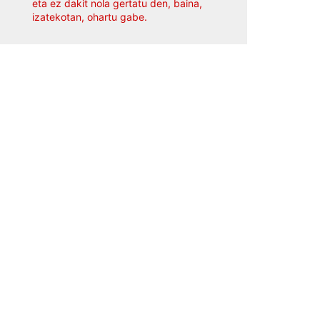
eta ez dakit nola gertatu den, baina,
izatekotan, ohartu gabe.