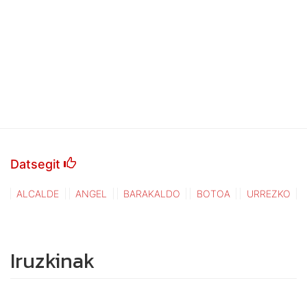
Datsegit
ALCALDE
ANGEL
BARAKALDO
BOTOA
URREZKO
Iruzkinak