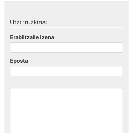
Utzi iruzkina:
Erabiltzaile izena
Eposta