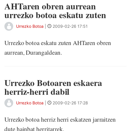
AHTaren obren aurrean
urrezko botoa eskatu zuten
Urrezko Botoa
|
2009-02-26 17:51
Urrezko botoa eskatu zuten AHTaren obren
aurrean, Durangaldean.
Urrezko Botoaren eskaera
herriz-herri dabil
Urrezko Botoa
|
2009-02-26 17:28
Urrezko botoa herriz herri eskatzen jarraitzen
dute hainbat herritarrek.