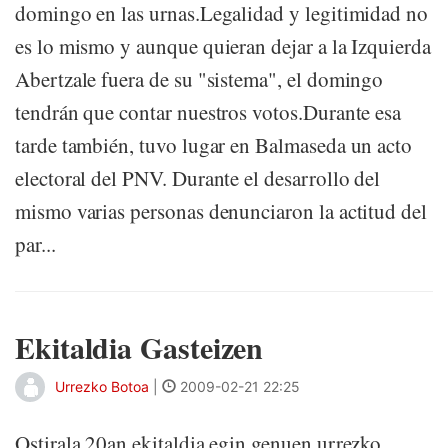
domingo en las urnas.Legalidad y legitimidad no
es lo mismo y aunque quieran dejar a la Izquierda
Abertzale fuera de su "sistema", el domingo
tendrán que contar nuestros votos.Durante esa
tarde también, tuvo lugar en Balmaseda un acto
electoral del PNV. Durante el desarrollo del
mismo varias personas denunciaron la actitud del
par...
Ekitaldia Gasteizen
Urrezko Botoa
|
2009-02-21 22:25
Ostirala 20an ekitaldia egin genuen urrezko