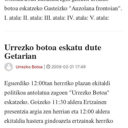
botoa eskatzeko Gasteizko "Auzolana frontoian".
I. atala: II. atala: III. atala: IV. atala: V. atala:
Urrezko botoa eskatu dute
Getarian
Urrezko Botoa
|
2009-02-21 17:49
Eguerdiko 12:00tan herrriko plazan ekitaldi
politikoa antolatua zagoen "Urrezko Botoa"
eskatzeko. Goizeko 11:30 aldera Ertzainen
presentzia argia zen herrian eta 12:00 aldera
ekitaldia hastera gindoazela ertzainak herriko