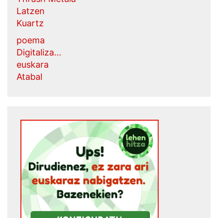
Latzen
Kuartz
poema
Digitaliza...
euskara
Atabal