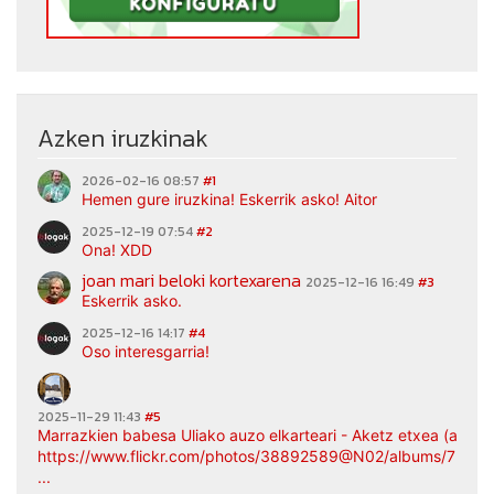
Azken iruzkinak
2026-02-16 08:57
#1
Hemen gure iruzkina! Eskerrik asko! Aitor
2025-12-19 07:54
#2
Ona! XDD
joan mari beloki kortexarena
2025-12-16 16:49
#3
Eskerrik asko.
2025-12-16 14:17
#4
Oso interesgarria!
2025-11-29 11:43
#5
Marrazkien babesa Uliako auzo elkarteari - Aketz etxea (argaz
https://www.flickr.com/photos/38892589@N02/albums/7217
...