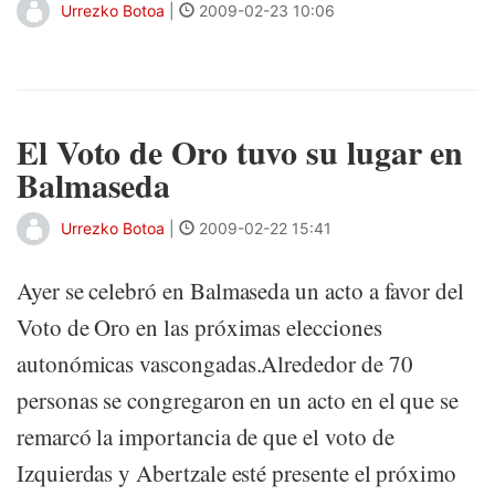
Urrezko Botoa
|
2009-02-23 10:06
El Voto de Oro tuvo su lugar en
Balmaseda
Urrezko Botoa
|
2009-02-22 15:41
Ayer se celebró en Balmaseda un acto a favor del
Voto de Oro en las próximas elecciones
autonómicas vascongadas.Alrededor de 70
personas se congregaron en un acto en el que se
remarcó la importancia de que el voto de
Izquierdas y Abertzale esté presente el próximo