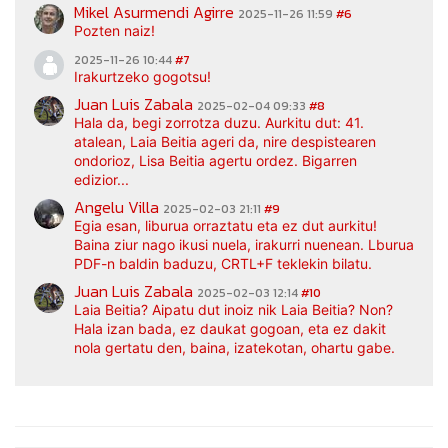
Mikel Asurmendi Agirre
2025-11-26 11:59
#6
Pozten naiz!
2025-11-26 10:44
#7
Irakurtzeko gogotsu!
Juan Luis Zabala
2025-02-04 09:33
#8
Hala da, begi zorrotza duzu. Aurkitu dut: 41.
atalean, Laia Beitia ageri da, nire despistearen
ondorioz, Lisa Beitia agertu ordez. Bigarren
edizior...
Angelu Villa
2025-02-03 21:11
#9
Egia esan, liburua orraztatu eta ez dut aurkitu!
Baina ziur nago ikusi nuela, irakurri nuenean. Lburua
PDF-n baldin baduzu, CRTL+F teklekin bilatu.
Juan Luis Zabala
2025-02-03 12:14
#10
Laia Beitia? Aipatu dut inoiz nik Laia Beitia? Non?
Hala izan bada, ez daukat gogoan, eta ez dakit
nola gertatu den, baina, izatekotan, ohartu gabe.