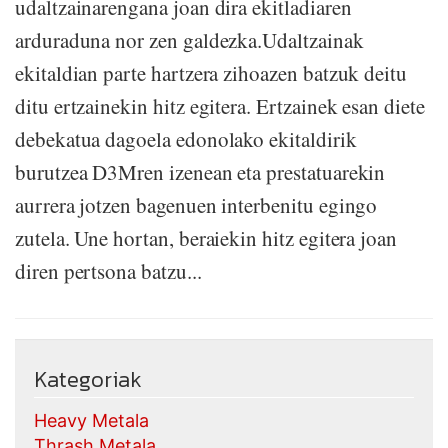
udaltzainarengana joan dira ekitladiaren
arduraduna nor zen galdezka.Udaltzainak
ekitaldian parte hartzera zihoazen batzuk deitu
ditu ertzainekin hitz egitera. Ertzainek esan diete
debekatua dagoela edonolako ekitaldirik
burutzea D3Mren izenean eta prestatuarekin
aurrera jotzen bagenuen interbenitu egingo
zutela. Une hortan, beraiekin hitz egitera joan
diren pertsona batzu...
Kategoriak
Heavy Metala
Thrash Metala