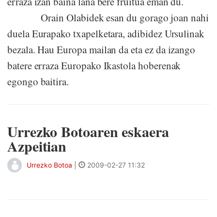
erraza izan baina lana bere fruitua eman du.
Orain Olabidek esan du gorago joan nahi
duela Eurapako txapelketara, adibidez Ursulinak
bezala. Hau Europa mailan da eta ez da izango
batere erraza Europako Ikastola hoberenak
egongo baitira.
Urrezko Botoaren eskaera
Azpeitian
Urrezko Botoa
|
2009-02-27 11:32