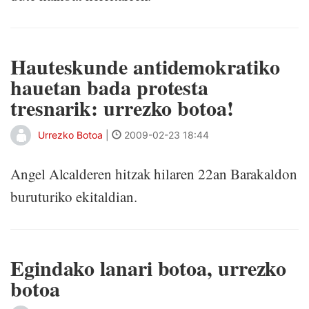
Hauteskunde antidemokratiko
hauetan bada protesta
tresnarik: urrezko botoa!
Urrezko Botoa
|
2009-02-23 18:44
Angel Alcalderen hitzak hilaren 22an Barakaldon
buruturiko ekitaldian.
Egindako lanari botoa, urrezko
botoa