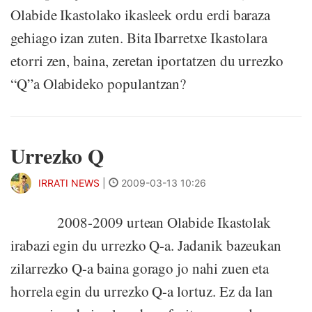
Olabide Ikastolako ikasleek ordu erdi baraza
gehiago izan zuten. Bita Ibarretxe Ikastolara
etorri zen, baina, zeretan iportatzen du urrezko
“Q”a Olabideko populantzan?
Urrezko Q
IRRATI NEWS
|
2009-03-13 10:26
2008-2009 urtean Olabide Ikastolak
irabazi egin du urrezko Q-a. Jadanik bazeukan
zilarrezko Q-a baina gorago jo nahi zuen eta
horrela egin du urrezko Q-a lortuz. Ez da lan