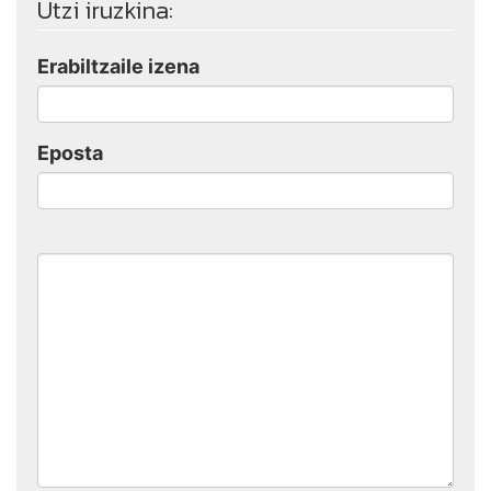
Utzi iruzkina:
Erabiltzaile izena
Eposta