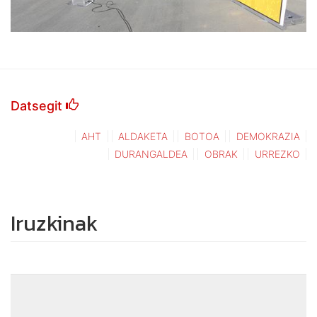
Datsegit
AHT
ALDAKETA
BOTOA
DEMOKRAZIA
DURANGALDEA
OBRAK
URREZKO
Iruzkinak