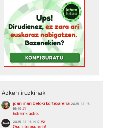
Azken iruzkinak
joan mari beloki kortexarena
2025-12-16
16:49
#1
Eskerrik asko.
2025-12-16 14:17
#2
Oso interesgarria!