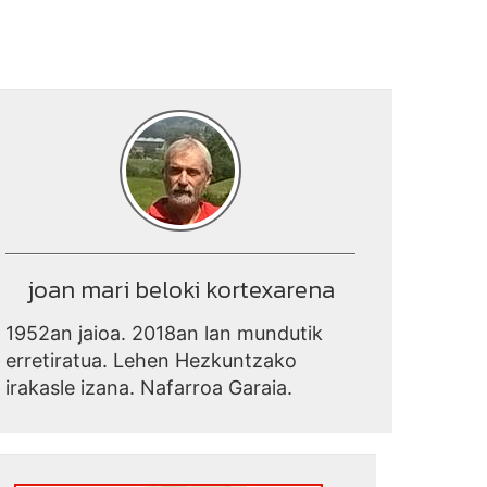
joan mari beloki kortexarena
1952an jaioa. 2018an lan mundutik
erretiratua. Lehen Hezkuntzako
irakasle izana. Nafarroa Garaia.