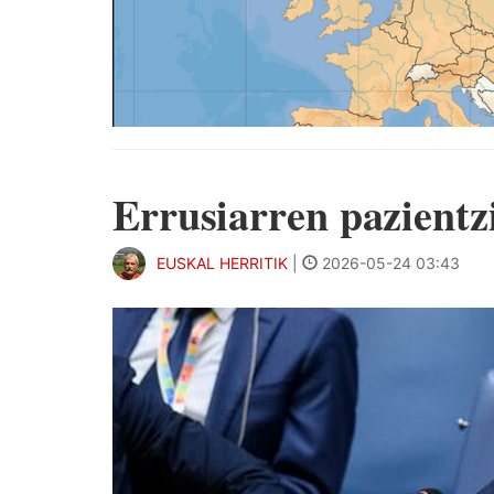
Errusiarren pazientz
EUSKAL HERRITIK
|
2026-05-24 03:43