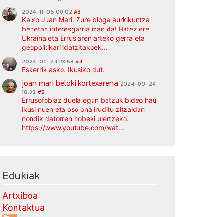
2024-11-06 00:02
#3
Kaixo Juan Mari. Zure bloga aurkikuntza
benetan interesgarria izan da! Batez ere
Ukraina eta Errusiaren arteko gerra eta
geopolitikari idatzitakoek...
2024-09-24 23:53
#4
Eskerrik asko. Ikusiko dut.
joan mari beloki kortexarena
2024-09-24
18:32
#5
Errusofobiaz duela egun batzuk bideo hau
ikusi nuen eta oso ona iruditu zitzaidan
nondik datorren hobeki ulertzeko.
https://www.youtube.com/wat...
Edukiak
Artxiboa
Kontaktua