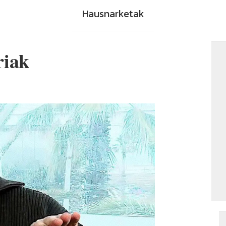
Hausnarketak
riak