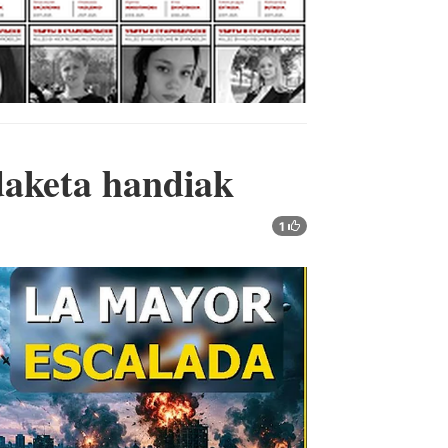
daketa handiak
1