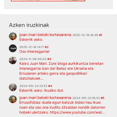
Azken iruzkinak
joan mari beloki kortexarena
2025-12-16 16:49
#1
Eskerrik asko.
2025-12-16 14:17
#2
Oso interesgarria!
2024-11-06 00:02
#3
Kaixo Juan Mari. Zure bloga aurkikuntza benetan
interesgarria izan da! Batez ere Ukraina eta
Errusiaren arteko gerra eta geopolitikari
idatzitakoek...
2024-09-24 23:53
#4
Eskerrik asko. Ikusiko dut.
joan mari beloki kortexarena
2024-09-24 18:32
#5
Errusofobiaz duela egun batzuk bideo hau ikusi
nuen eta oso ona iruditu zitzaidan nondik datorren
hobeki ulertzeko. https://www.youtube.com/wat...