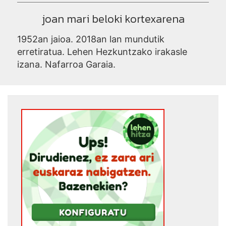
joan mari beloki kortexarena
1952an jaioa. 2018an lan mundutik
erretiratua. Lehen Hezkuntzako irakasle
izana. Nafarroa Garaia.