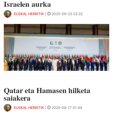
Israelen aurka
EUSKAL HERRITIK
|
2025-09-23 02:32
Qatar eta Hamasen hilketa
saiakera
EUSKAL HERRITIK
|
2025-09-17 01:49