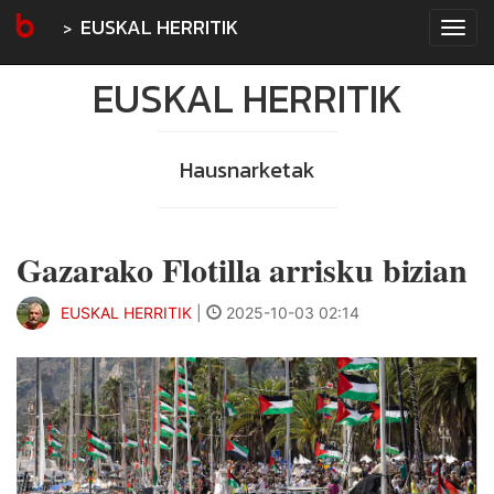
EUSKAL HERRITIK
Tog
navi
EUSKAL HERRITIK
Hausnarketak
Gazarako Flotilla arrisku bizian
EUSKAL HERRITIK
|
2025-10-03 02:14