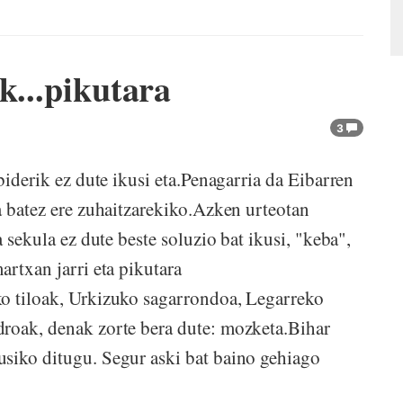
k...pikutara
3
biderik ez dute ikusi eta.Penagarria da Eibarren
a batez ere zuhaitzarekiko.Azken urteotan
a sekula ez dute beste soluzio bat ikusi, "keba",
rtxan jarri eta pikutara
ko tiloak, Urkizuko sagarrondoa, Legarreko
droak, denak zorte bera dute: mozketa.Bihar
usiko ditugu. Segur aski bat baino gehiago