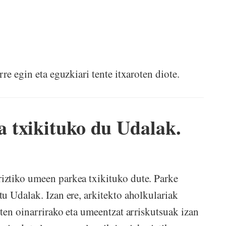
re egin eta eguzkiari tente itxaroten diote.
 txikituko du Udalak.
ztiko umeen parkea txikituko dute. Parke
u Udalak. Izan ere, arkitekto aholkulariak
ten oinarrirako eta umeentzat arriskutsuak izan