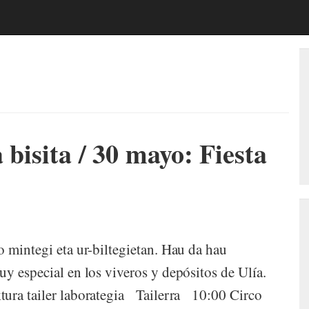
 bisita / 30 mayo: Fiesta
 mintegi eta ur-biltegietan. Hau da hau
y especial en los viveros y depósitos de Ulía.
tura tailer laborategia Tailerra 10:00 Circo