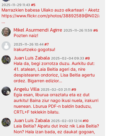
2025-11-29 11:43
#5
Marrazkien babesa Uliako auzo elkarteari - Aketz etxea (argazki bi
https://www.flickr.com/photos/38892589@N02/albums/72177720
...
Mikel Asurmendi Agirre
2025-11-26 11:59
#6
Pozten naiz!
2025-11-26 10:44
#7
Irakurtzeko gogotsu!
Juan Luis Zabala
2025-02-04 09:33
#8
Hala da, begi zorrotza duzu. Aurkitu dut:
41. atalean, Laia Beitia ageri da, nire
despistearen ondorioz, Lisa Beitia agertu
ordez. Bigarren edizior...
Angelu Villa
2025-02-03 21:11
#9
Egia esan, liburua orraztatu eta ez dut
aurkitu! Baina ziur nago ikusi nuela, irakurri
nuenean. Lburua PDF-n baldin baduzu,
CRTL+F teklekin bilatu.
Juan Luis Zabala
2025-02-03 12:14
#10
Laia Beitia? Aipatu dut inoiz nik Laia Beitia?
Non? Hala izan bada, ez daukat gogoan,