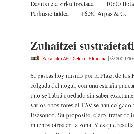
Davitxi eta zirku loretsua 10:00 B
Perkusio taldea 16:30 Arpas & Co 
Zuhaitzei sustraietati
Sakanako AHT Gelditu! Elkarlana
|
2009-10-
Si paseas hoy mismo por la Plaza de los 
colgada del nogal, con una estraña panc
uno se habrá quedado sin saber exactamen
varios opositores al TAV se han colgado 
Itsasondo. Su proposito, claro, tratar de
muchos otros en la zona. Y es que resulta 