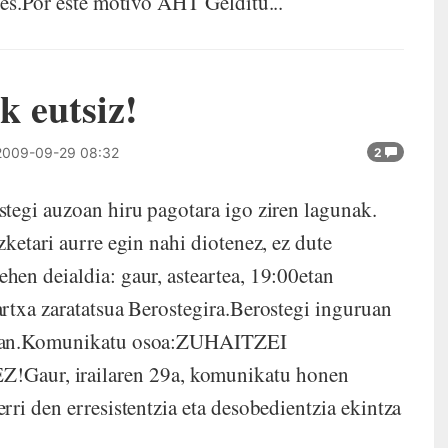
nes.Por este motivo AHT Gelditu...
k eutsiz!
009-09-29 08:32
2
tegi auzoan hiru pagotara igo ziren lagunak.
ketari aurre egin nahi diotenez, ez dute
en deialdia: gaur, asteartea, 19:00etan
rtxa zaratatsua Berostegira.Berostegi inguruan
zkian.Komunikatu osoa:ZUHAITZEI
aur, irailaren 29a, komunikatu honen
ri den erresistentzia eta desobedientzia ekintza