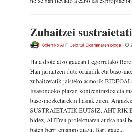
no se han llevado a cabo las expropiacio
Zuhaitzei sustraietati
Goierriko AHT Gelditu! Elkarlanaren bloga
|
2
Hala diote atzo gauean Legorretako Beros
Han jarraitzen dute oraindik eta baso-moz
zuhaitzetatik jaisteko asmorik.BIDEOALeh
Itsasondoko plazan kontzentrazioa eta ma
baso-mozketarekin hasiak ziren. Arga
SUSTRAIETATIK EUTSIZ, AHT-RIK EZ!G
bidez, AHTren proiektuaren aurka hasi ber
baten berri emango dugu. Bart gaue...