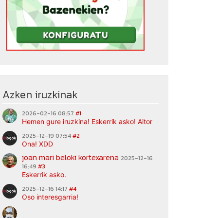
Azken iruzkinak
2026-02-16 08:57
#1
Hemen gure iruzkina! Eskerrik asko! Aitor
2025-12-19 07:54
#2
Ona! XDD
joan mari beloki kortexarena
2025-12-16
16:49
#3
Eskerrik asko.
2025-12-16 14:17
#4
Oso interesgarria!