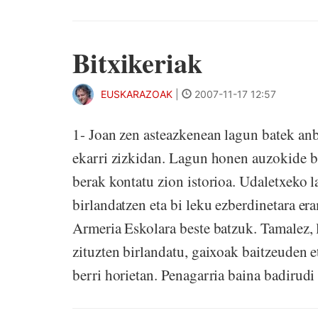
Bitxikeriak
EUSKARAZOAK
|
2007-11-17 12:57
1- Joan zen asteazkenean lagun batek anb
ekarri zizkidan. Lagun honen auzokide ba
berak kontatu zion istorioa. Udaletxeko la
birlandatzen eta bi leku ezberdinetara er
Armeria Eskolara beste batzuk. Tamalez, 
zituzten birlandatu, gaixoak baitzeuden e
berri horietan. Penagarria baina badirudi