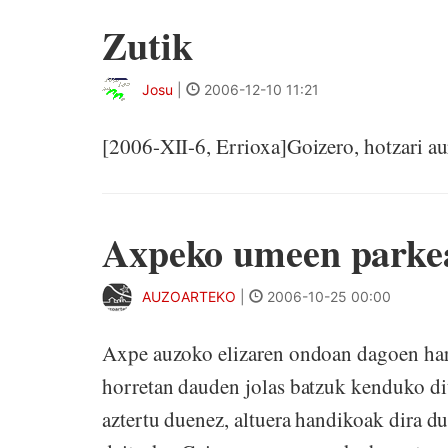
Zutik
Josu
|
2006-12-10 11:21
[2006-XII-6, Errioxa]Goizero, hotzari aur
Axpeko umeen parkea
AUZOARTEKO
|
2006-10-25 00:00
Axpe auzoko elizaren ondoan dagoen hari
horretan dauden jolas batzuk kenduko dit
aztertu duenez, altuera handikoak dira du