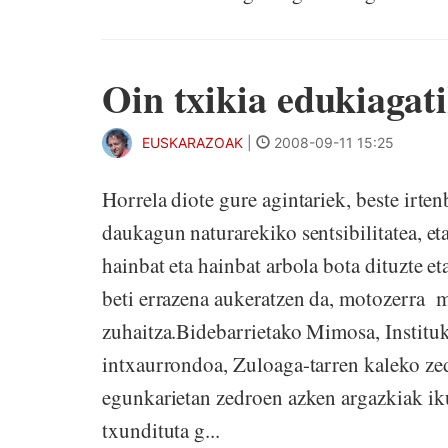
Oin txikia edukiagati
EUSKARAZOAK
|
2008-09-11 15:25
Horrela diote gure agintariek, beste irten
daukagun naturarekiko sentsibilitatea, et
hainbat eta hainbat arbola bota dituzte et
beti errazena aukeratzen da, motozerra ma
zuhaitza.Bidebarrietako Mimosa, Institu
intxaurrondoa, Zuloaga-tarren kaleko ze
egunkarietan zedroen azken argazkiak ik
txundituta g...