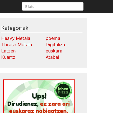
Kategoriak
Heavy Metala
poema
Thrash Metala
Digitaliza...
Latzen
euskara
Kuartz
Atabal