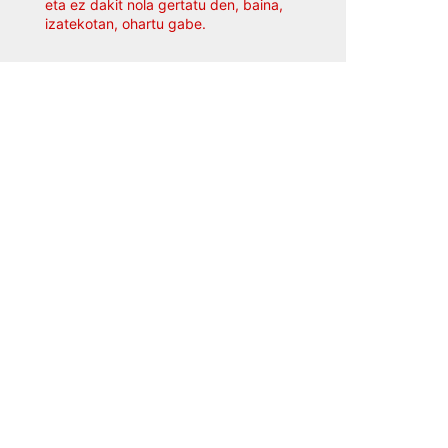
eta ez dakit nola gertatu den, baina,
izatekotan, ohartu gabe.