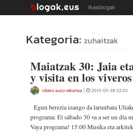
Ikasblogak
Kategoria:
zuhaitzak
Maiatzak 30: Jaia eta
y visita en los viveros
Uliako auzo-elkartea
|
2015-05-28 02:02
Egun berezia izango da larunbata Uliako
programa: El sábado 30 va a ser un día mu
Vaya programa! 15:00 Musika eta arkitek