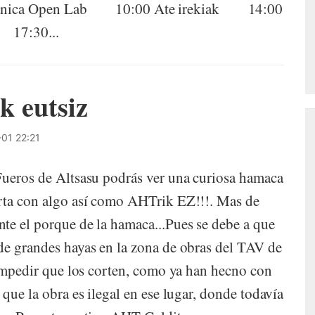
otanica Open Lab 10:00 Ate irekiak 14:00
17:30...
k eutsiz
01 22:21
Fueros de Altsasu podrás ver una curiosa hamaca
arta con algo así como AHTrik EZ!!!. Mas de
te el porque de la hamaca...Pues se debe a que
de grandes hayas en la zona de obras del TAV de
 impedir que los corten, como ya han hecno con
que la obra es ilegal en ese lugar, donde todavía