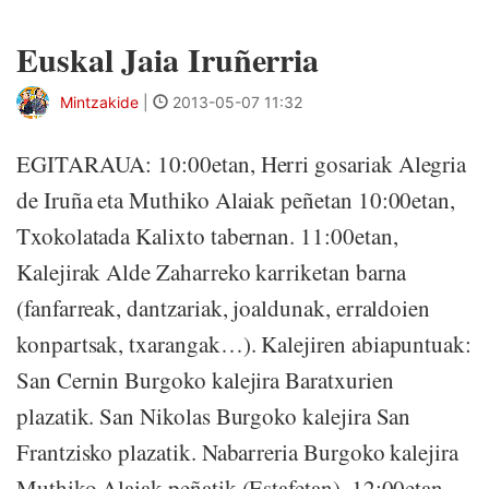
Euskal Jaia Iruñerria
Mintzakide
|
2013-05-07 11:32
EGITARAUA: 10:00etan, Herri gosariak Alegria
de Iruña eta Muthiko Alaiak peñetan 10:00etan,
Txokolatada Kalixto tabernan. 11:00etan,
Kalejirak Alde Zaharreko karriketan barna
(fanfarreak, dantzariak, joaldunak, erraldoien
konpartsak, txarangak…). Kalejiren abiapuntuak:
San Cernin Burgoko kalejira Baratxurien
plazatik. San Nikolas Burgoko kalejira San
Frantzisko plazatik. Nabarreria Burgoko kalejira
Muthiko Alaiak peñatik (Estafetan). 12:00etan,