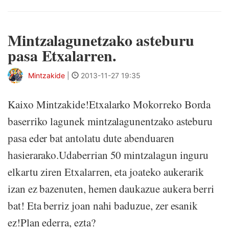
Mintzalagunetzako asteburu
pasa Etxalarren.
Mintzakide
|
2013-11-27 19:35
Kaixo Mintzakide!Etxalarko Mokorreko Borda
baserriko lagunek mintzalagunentzako asteburu
pasa eder bat antolatu dute abenduaren
hasierarako.Udaberrian 50 mintzalagun inguru
elkartu ziren Etxalarren, eta joateko aukerarik
izan ez bazenuten, hemen daukazue aukera berri
bat! Eta berriz joan nahi baduzue, zer esanik
ez!Plan ederra, ezta?