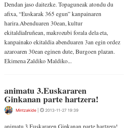
Dendan jaso daitezke. Topaguneak atondu du
afixa, “Euskarak 365 egun” kanpainaren
harira.Abenduaren 30ean, kultur
ekitaldiaIruñean, makrozubi forala dela eta,
kanpainako ekitaldia abenduaren 3an egin ordez
azaroaren 30ean eginen dute, Burgoen plazan.
Ekimena Zaldiko Maldiko...
animatu 3.Euskararen
Ginkanan parte hartzera!
Mintzakide
|
2013-11-27 19:39
animatu 3.Euskararen Ginkanan parte hartzera!