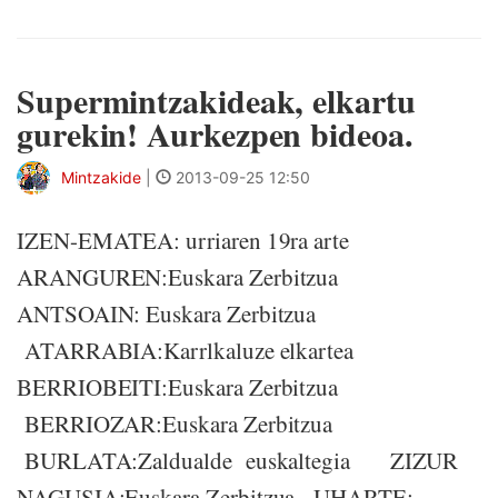
Supermintzakideak, elkartu
gurekin! Aurkezpen bideoa.
Mintzakide
|
2013-09-25 12:50
IZEN-EMATEA: urriaren 19ra arte
ARANGUREN:Euskara Zerbitzua
ANTSOAIN: Euskara Zerbitzua
ATARRABIA:Karrlkaluze elkartea
BERRIOBEITI:Euskara Zerbitzua
BERRIOZAR:Euskara Zerbitzua
BURLATA:Zaldualde euskaltegia ZIZUR
NAGUSIA:Euskara Zerbitzua UHARTE: