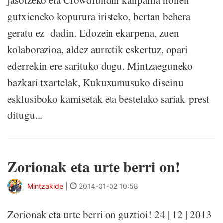
jasotzeko eta Crowdfundin kanpaina honen
gutxieneko kopurura iristeko, bertan behera
geratu ez dadin. Edozein ekarpena, zuen
kolaborazioa, aldez aurretik eskertuz, opari
ederrekin ere sarituko dugu. Mintzaeguneko
bazkari txartelak, Kukuxumusuko diseinu
esklusiboko kamisetak eta bestelako sariak prest
ditugu...
Zorionak eta urte berri on!
Mintzakide
|
2014-01-02 10:58
Zorionak eta urte berri on guztioi! 24 | 12 | 2013