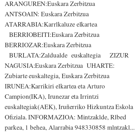
ARANGUREN:Euskara Zerbitzua
ANTSOAIN: Euskara Zerbitzua
ATARRABIA:Karrlkaluze elkartea
BERRIOBEITI:Euskara Zerbitzua
BERRIOZAR:Euskara Zerbitzua
BURLATA:Zaldualde euskaltegia ZIZUR
NAGUSIA:Euskara Zerbitzua UHARTE:
Zubiarte euskaltegia, Euskara Zerbitzua
IRUNEA:Karrikiri elkartea eta Arturo
Campion(IKA), Irunezar eta Irrintzi
euskaltegiak(AEK), Iruñerriko Hizkuntza Eskola
Ofiziala. INFORMAZIOA: Mintzaklde, Rlbed
parkea, 1 behea, Alarrabia 948330858 mlntzakl...