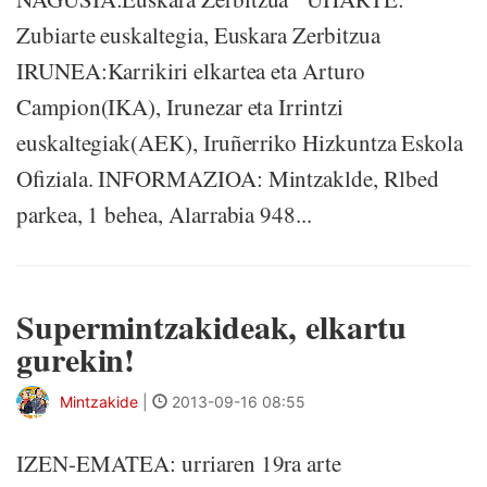
Zubiarte euskaltegia, Euskara Zerbitzua
IRUNEA:Karrikiri elkartea eta Arturo
Campion(IKA), Irunezar eta Irrintzi
euskaltegiak(AEK), Iruñerriko Hizkuntza Eskola
Ofiziala. INFORMAZIOA: Mintzaklde, Rlbed
parkea, 1 behea, Alarrabia 948...
Supermintzakideak, elkartu
gurekin!
Mintzakide
|
2013-09-16 08:55
IZEN-EMATEA: urriaren 19ra arte