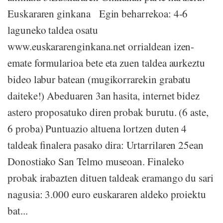
Euskararen ginkana Egin beharrekoa: 4-6
laguneko taldea osatu
www.euskararenginkana.net orrialdean izen-
emate formularioa bete eta zuen taldea aurkeztu
bideo labur batean (mugikorrarekin grabatu
daiteke!) Abeduaren 3an hasita, internet bidez
astero proposatuko diren probak burutu. (6 aste,
6 proba) Puntuazio altuena lortzen duten 4
taldeak finalera pasako dira: Urtarrilaren 25ean
Donostiako San Telmo museoan. Finaleko
probak irabazten dituen taldeak eramango du sari
nagusia: 3.000 euro euskararen aldeko proiektu
bat...