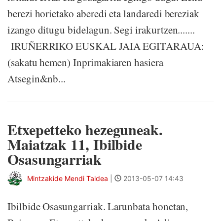
berezi horietako aberedi eta landaredi bereziak
izango ditugu bidelagun. Segi irakurtzen.......
IRUÑERRIKO EUSKAL JAIA EGITARAUA:
(sakatu hemen) Inprimakiaren hasiera
Atsegin&nb...
Etxepetteko hezeguneak.
Maiatzak 11, Ibilbide
Osasungarriak
Mintzakide Mendi Taldea
|
2013-05-07 14:43
Ibilbide Osasungarriak. Larunbata honetan,