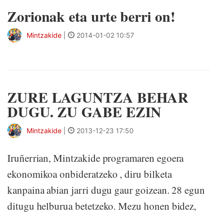
Zorionak eta urte berri on!
Mintzakide
|
2014-01-02 10:57
ZURE LAGUNTZA BEHAR
DUGU. ZU GABE EZIN
Mintzakide
|
2013-12-23 17:50
Iruñerrian, Mintzakide programaren egoera
ekonomikoa onbideratzeko , diru bilketa
kanpaina abian jarri dugu gaur goizean. 28 egun
ditugu helburua betetzeko. Mezu honen bidez,