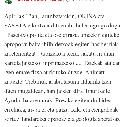
Apirilak 13an, larunbatarekin, OKINA eta
SASETA elkartzen dituen ibilbidea egingo dugu
. Paseotxo polita eta oso erraza, umeekin egiteko
aproposa; baita ibilbidetxoak egiten hasiberriak
zaretenontzat!! Goizeko irteera. sakatu irudian
kartela jaisteko, inprimatzeko...... Estekak atalean
izen-emate fitxa aurkituko duzue. Animatu
zaitezte! Trebiñuk arabartasuna aldarrikatzen
duen mugaldean, han jaisten dira limurtzaile
Ayuda ibaiaren urak. Presaka egiten du bidea
errekaka, ur-jauzi eta putzu txiki eta etengabeak
sortuz, landaretza oparoaz eta geologia aberatsaz