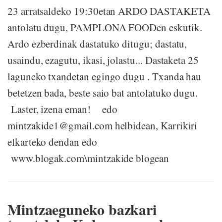
23 arratsaldeko 19:30etan ARDO DASTAKETA
antolatu dugu, PAMPLONA FOODen eskutik.
Ardo ezberdinak dastatuko ditugu; dastatu,
usaindu, ezagutu, ikasi, jolastu... Dastaketa 25
laguneko txandetan egingo dugu . Txanda hau
betetzen bada, beste saio bat antolatuko dugu.
Laster, izena eman! edo
mintzakide1@gmail.com helbidean, Karrikiri
elkarteko dendan edo
www.blogak.com\mintzakide blogean
Mintzaeguneko bazkari