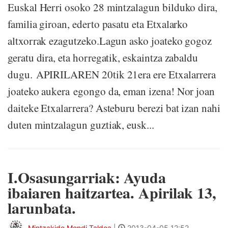
Euskal Herri osoko 28 mintzalagun bilduko dira,
familia giroan, ederto pasatu eta Etxalarko
altxorrak ezagutzeko.Lagun asko joateko gogoz
geratu dira, eta horregatik, eskaintza zabaldu
dugu. APIRILAREN 20tik 21era ere Etxalarrera
joateko aukera egongo da, eman izena! Nor joan
daiteke Etxalarrera? Asteburu berezi bat izan nahi
duten mintzalagun guztiak, eusk...
I.Osasungarriak: Ayuda
ibaiaren haitzartea. Apirilak 13,
larunbata.
Mintzakide Mendi Taldea
|
2013-04-05 12:52