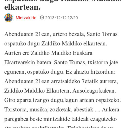
elkartean.
Mintzakide
|
2013-12-12 12:20
Abenduaren 21ean, urtero bezala, Santo Tomas
ospatuko dugu Zaldiko Maldiko elkartean.
Aurten ere Zaldiko Maldiko Euskara
Ekartearekin batera, Santo Tomas, txistorra jate
egunean, ospatuko dugu. Ez ahaztu hitzordua:
Abenduaren 21ean arratsaldeko 7etatik aurrera,
Zaldiko Maldiko Elkartean, Ansoleaga kalean.
Giro aparta izango dugu,lagun artean ospatzeko.
Txistorra, musika, zozketak, abestiak .... Aukera
paregabea beste mintzakide taldeak ezagutzeko