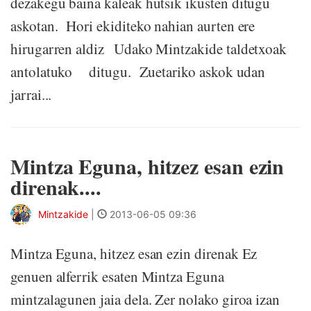
dezakegu baina kaleak hutsik ikusten ditugu
askotan. Hori ekiditeko nahian aurten ere
hirugarren aldiz Udako Mintzakide taldetxoak
antolatuko ditugu. Zuetariko askok udan
jarrai...
Mintza Eguna, hitzez esan ezin
direnak....
Mintzakide
|
2013-06-05 09:36
Mintza Eguna, hitzez esan ezin direnak Ez
genuen alferrik esaten Mintza Eguna
mintzalagunen jaia dela. Zer nolako giroa izan