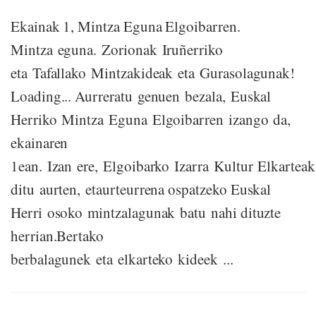
Ekainak 1, Mintza Eguna Elgoibarren.
Mintza eguna. Zorionak Iruñerriko
eta Tafallako Mintzakideak eta Gurasolagunak!
Loading... Aurreratu genuen bezala, Euskal
Herriko Mintza Eguna Elgoibarren izango da,
ekainaren
1ean. Izan ere, Elgoibarko Izarra Kultur Elkartea
ditu aurten, etaurteurrena ospatzeko Euskal
Herri osoko mintzalagunak batu nahi dituzte
herrian.Bertako
berbalagunek eta elkarteko kideek ...