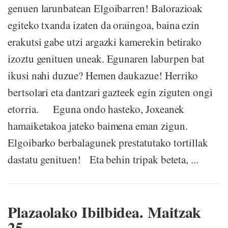
genuen larunbatean Elgoibarren! Balorazioak
egiteko txanda izaten da oraingoa, baina ezin
erakutsi gabe utzi argazki kamerekin betirako
izoztu genituen uneak. Egunaren laburpen bat
ikusi nahi duzue? Hemen daukazue! Herriko
bertsolari eta dantzari gazteek egin ziguten ongi
etorria. Eguna ondo hasteko, Joxeanek
hamaiketakoa jateko baimena eman zigun.
Elgoibarko berbalagunek prestatutako tortillak
dastatu genituen! Eta behin tripak beteta, ...
Plazaolako Ibilbidea. Maitzak
25.