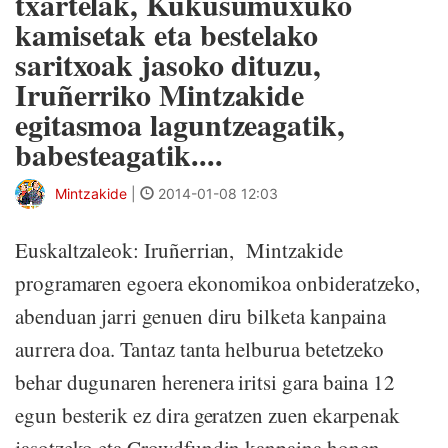
txartelak, Kukusumuxuko
kamisetak eta bestelako
saritxoak jasoko dituzu,
Iruñerriko Mintzakide
egitasmoa laguntzeagatik,
babesteagatik....
Mintzakide
|
2014-01-08 12:03
Euskaltzaleok: Iruñerrian, Mintzakide
programaren egoera ekonomikoa onbideratzeko,
abenduan jarri genuen diru bilketa kanpaina
aurrera doa. Tantaz tanta helburua betetzeko
behar dugunaren herenera iritsi gara baina 12
egun besterik ez dira geratzen zuen ekarpenak