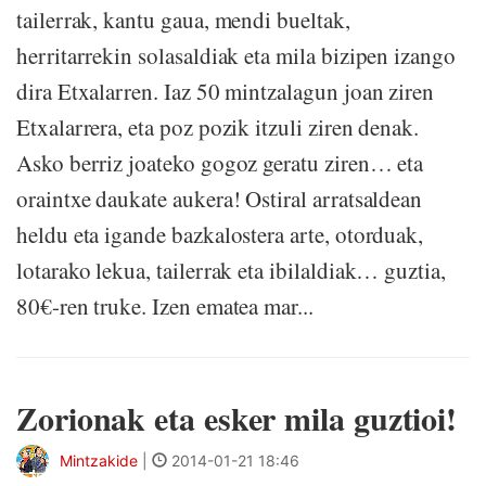
tailerrak, kantu gaua, mendi bueltak,
herritarrekin solasaldiak eta mila bizipen izango
dira Etxalarren. Iaz 50 mintzalagun joan ziren
Etxalarrera, eta poz pozik itzuli ziren denak.
Asko berriz joateko gogoz geratu ziren… eta
oraintxe daukate aukera! Ostiral arratsaldean
heldu eta igande bazkalostera arte, otorduak,
lotarako lekua, tailerrak eta ibilaldiak… guztia,
80€-ren truke. Izen ematea mar...
Zorionak eta esker mila guztioi!
Mintzakide
|
2014-01-21 18:46