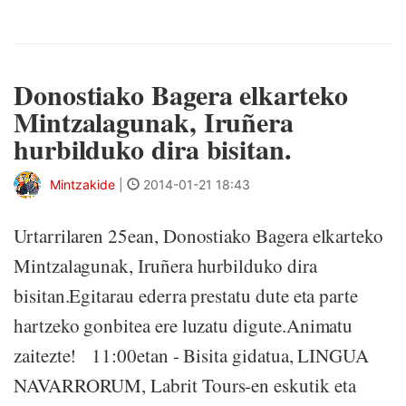
Donostiako Bagera elkarteko
Mintzalagunak, Iruñera
hurbilduko dira bisitan.
Mintzakide
|
2014-01-21 18:43
Urtarrilaren 25ean, Donostiako Bagera elkarteko
Mintzalagunak, Iruñera hurbilduko dira
bisitan.Egitarau ederra prestatu dute eta parte
hartzeko gonbitea ere luzatu digute.Animatu
zaitezte! 11:00etan - Bisita gidatua, LINGUA
NAVARRORUM, Labrit Tours-en eskutik eta