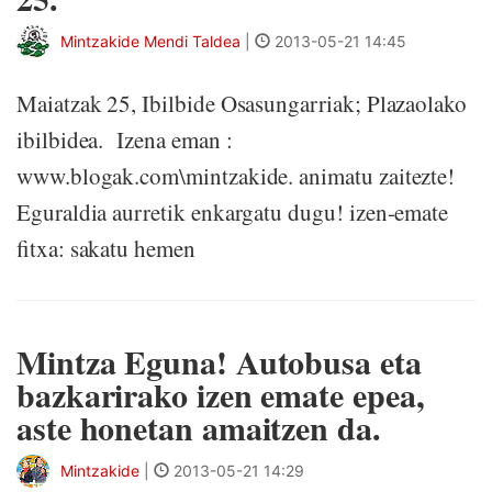
Mintzakide Mendi Taldea
|
2013-05-21 14:45
Maiatzak 25, Ibilbide Osasungarriak; Plazaolako
ibilbidea. Izena eman :
www.blogak.com\mintzakide. animatu zaitezte!
Eguraldia aurretik enkargatu dugu! izen-emate
fitxa: sakatu hemen
Mintza Eguna! Autobusa eta
bazkarirako izen emate epea,
aste honetan amaitzen da.
Mintzakide
|
2013-05-21 14:29