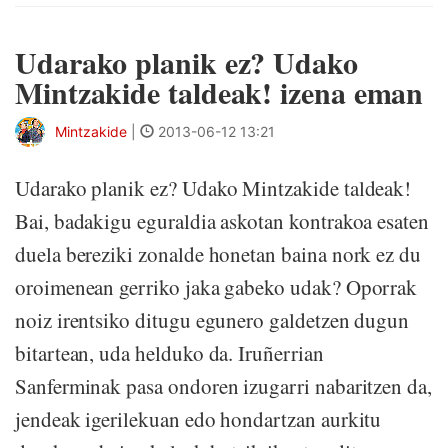
Udarako planik ez? Udako
Mintzakide taldeak! izena eman
Mintzakide
|
2013-06-12 13:21
Udarako planik ez? Udako Mintzakide taldeak!
Bai, badakigu eguraldia askotan kontrakoa esaten
duela bereziki zonalde honetan baina nork ez du
oroimenean gerriko jaka gabeko udak? Oporrak
noiz irentsiko ditugu egunero galdetzen dugun
bitartean, uda helduko da. Iruñerrian
Sanferminak pasa ondoren izugarri nabaritzen da,
jendeak igerilekuan edo hondartzan aurkitu