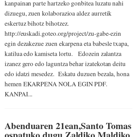
kanpainan parte hartzeko gonbitea luzatu nahi
dizuegu, zuen kolaborazioa aldez aurretik
eskertuz bihotz bihotzez.
http://euskadi.goteo.org/project/zu-gabe-ezin
egin dezakezue zuen ekarpena eta babesle txapa,
katilua edo kamiseta lortu. Edozein zalantza
izanez gero edo laguntza behar izatekotan deitu
edo idatzi mesedez. Eskatu duzuen bezala, hona
hemen EKARPENA NOLA EGIN PDF.
KANPAI...
Abenduaren 21ean,Santo Tomas
ospatuko dugu Zaldiko Maldiko