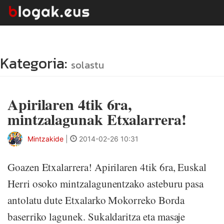
Kategoria:
solastu
Apirilaren 4tik 6ra,
mintzalagunak Etxalarrera!
Mintzakide
|
2014-02-26 10:31
Goazen Etxalarrera! Apirilaren 4tik 6ra, Euskal
Herri osoko mintzalagunentzako asteburu pasa
antolatu dute Etxalarko Mokorreko Borda
baserriko lagunek. Sukaldaritza eta masaje