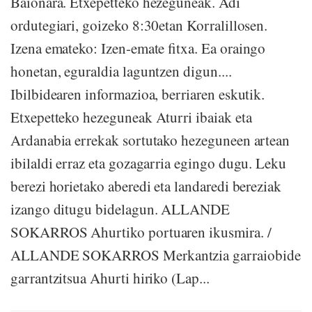
Baionara. Etxepetteko hezeguneak. Adi
ordutegiari, goizeko 8:30etan Korralillosen.
Izena emateko: Izen-emate fitxa. Ea oraingo
honetan, eguraldia laguntzen digun....
Ibilbidearen informazioa, berriaren eskutik.
Etxepetteko hezeguneak Aturri ibaiak eta
Ardanabia errekak sortutako hezeguneen artean
ibilaldi erraz eta gozagarria egingo dugu. Leku
berezi horietako aberedi eta landaredi bereziak
izango ditugu bidelagun. ALLANDE
SOKARROS Ahurtiko portuaren ikusmira. /
ALLANDE SOKARROS Merkantzia garraiobide
garrantzitsua Ahurti hiriko (Lap...