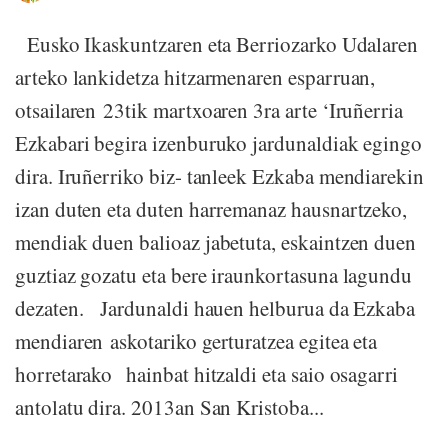
Eusko Ikaskuntzaren eta Berriozarko Udalaren
arteko lankidetza hitzarmenaren esparruan,
otsailaren 23tik martxoaren 3ra arte ‘Iruñerria
Ezkabari begira izenburuko jardunaldiak egingo
dira. Iruñerriko biz- tanleek Ezkaba mendiarekin
izan duten eta duten harremanaz hausnartzeko,
mendiak duen balioaz jabetuta, eskaintzen duen
guztiaz gozatu eta bere iraunkortasuna lagundu
dezaten. Jardunaldi hauen helburua da Ezkaba
mendiaren askotariko gerturatzea egitea eta
horretarako hainbat hitzaldi eta saio osagarri
antolatu dira. 2013an San Kristoba...