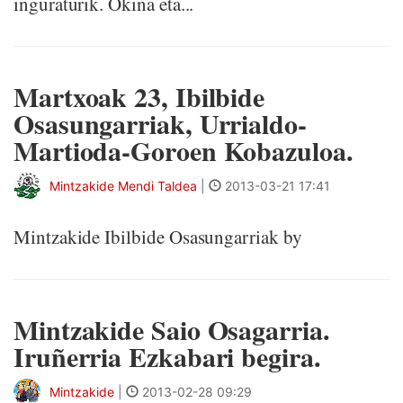
inguraturik. Okina eta...
Martxoak 23, Ibilbide
Osasungarriak, Urrialdo-
Martioda-Goroen Kobazuloa.
Mintzakide Mendi Taldea
|
2013-03-21 17:41
Mintzakide Ibilbide Osasungarriak by
Mintzakide Saio Osagarria.
Iruñerria Ezkabari begira.
Mintzakide
|
2013-02-28 09:29