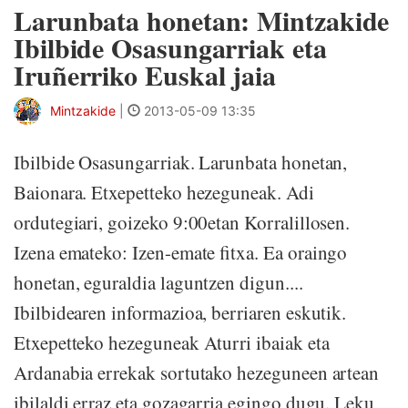
Larunbata honetan: Mintzakide
Ibilbide Osasungarriak eta
Iruñerriko Euskal jaia
Mintzakide
|
2013-05-09 13:35
Ibilbide Osasungarriak. Larunbata honetan,
Baionara. Etxepetteko hezeguneak. Adi
ordutegiari, goizeko 9:00etan Korralillosen.
Izena emateko: Izen-emate fitxa. Ea oraingo
honetan, eguraldia laguntzen digun....
Ibilbidearen informazioa, berriaren eskutik.
Etxepetteko hezeguneak Aturri ibaiak eta
Ardanabia errekak sortutako hezeguneen artean
ibilaldi erraz eta gozagarria egingo dugu. Leku