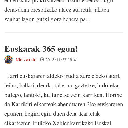
eta euskara praktikatzeko. Ezinbestekoa dugu
dena-dena prestatzeko aldez aurretik jakitea
zenbat lagun gutxi gora behera pa...
Euskarak 365 egun!
Mintzakide
|
2013-11-27 19:41
Jarri euskararen aldeko irudia zure etxeko atari,
leiho, balkoi, denda, taberna, gaztetxe, ludoteka,
bulego, lantoki, kultur etxe zein karrikan. Horixe
da Karrikiri elkarteak abenduaren 3ko euskararen
egunera begira egin duen deia. Kartelak
elkartearen Iruñeko Xabier karrikako Euskal