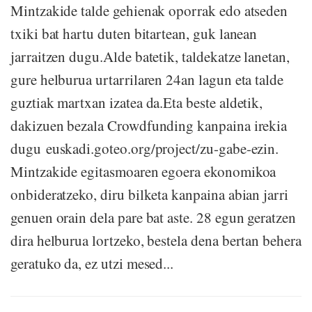
Mintzakide talde gehienak oporrak edo atseden
txiki bat hartu duten bitartean, guk lanean
jarraitzen dugu.Alde batetik, taldekatze lanetan,
gure helburua urtarrilaren 24an lagun eta talde
guztiak martxan izatea da.Eta beste aldetik,
dakizuen bezala Crowdfunding kanpaina irekia
dugu euskadi.goteo.org/project/zu-gabe-ezin.
Mintzakide egitasmoaren egoera ekonomikoa
onbideratzeko, diru bilketa kanpaina abian jarri
genuen orain dela pare bat aste. 28 egun geratzen
dira helburua lortzeko, bestela dena bertan behera
geratuko da, ez utzi mesed...