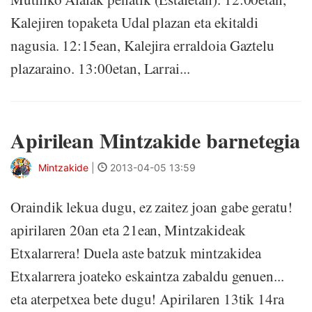
Kalejiren topaketa Udal plazan eta ekitaldi
nagusia. 12:15ean, Kalejira erraldoia Gaztelu
plazaraino. 13:00etan, Larrai...
Apirilean Mintzakide barnetegia
Mintzakide
|
2013-04-05 13:59
Oraindik lekua dugu, ez zaitez joan gabe geratu!
apirilaren 20an eta 21ean, Mintzakideak
Etxalarrera! Duela aste batzuk mintzakidea
Etxalarrera joateko eskaintza zabaldu genuen...
eta aterpetxea bete dugu! Apirilaren 13tik 14ra