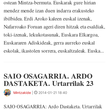
ostean Mintza-bermuta. Euskarak gure hirian
mendez mende izan duen indarra erakusteko
ibilbidea. Erdi Aroko kaleen euskal izenak,
Nafarroako Foruan ageri diren hitzak eta esaldiak,
toki-izenak, lekukotasunak, Euskara Elkargoa,
Euskararen Adiskideak, gerra aurreko euskal
eskolak, ikastolen sorrera, euskaltzaleak. Euska...
SAIO OSAGARRIA. ARDO
DASTAKETA. Urtarrilak 23
Mintzakide
|
2014-01-21 18:40
SAIO OSAGARRIA: Ardo Dastaketa. Urtarrilak