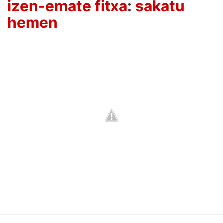
izen-emate fitxa
:
sakatu
hemen