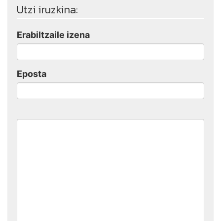
Utzi iruzkina:
Erabiltzaile izena
Eposta