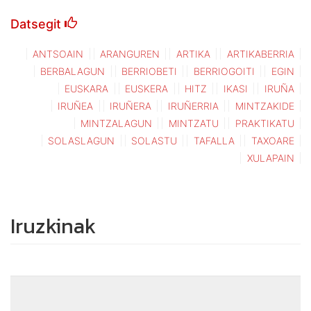
Datsegit
ANTSOAIN
ARANGUREN
ARTIKA
ARTIKABERRIA
BERBALAGUN
BERRIOBETI
BERRIOGOITI
EGIN
EUSKARA
EUSKERA
HITZ
IKASI
IRUÑA
IRUÑEA
IRUÑERA
IRUÑERRIA
MINTZAKIDE
MINTZALAGUN
MINTZATU
PRAKTIKATU
SOLASLAGUN
SOLASTU
TAFALLA
TAXOARE
XULAPAIN
Iruzkinak