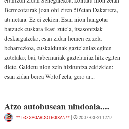
erantzun zidan Senegalekoa, kontatu nion zelan
Bermeotarrak joan ohi ziren 50'etan Dakarrera,
atunetara. Ez ei zekien. Esan nion hangotar
batzuek euskara ikasi zutela, itsasontziak
deskargatzeko, esan zidan hemen ez zela
beharrezkoa, euskaldunak gaztelaniaz egiten
zutelako; bai, tabernariak gaztelaniaz hitz egiten
diete. Galdetu nion zein hizkuntza zekizkien:
esan zidan berea Wolof zela, gero ar...
Atzo autobusean nindoala....
**TEO SAGARDOTEGIXAN**
|
2007-03-21 12:17