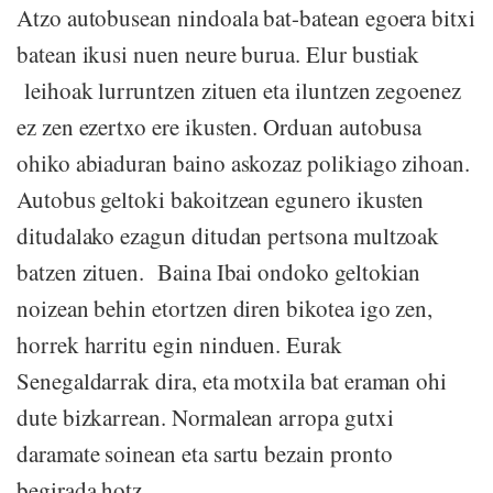
Atzo autobusean nindoala bat-batean egoera bitxi
batean ikusi nuen neure burua. Elur bustiak
leihoak lurruntzen zituen eta iluntzen zegoenez
ez zen ezertxo ere ikusten. Orduan autobusa
ohiko abiaduran baino askozaz polikiago zihoan.
Autobus geltoki bakoitzean egunero ikusten
ditudalako ezagun ditudan pertsona multzoak
batzen zituen. Baina Ibai ondoko geltokian
noizean behin etortzen diren bikotea igo zen,
horrek harritu egin ninduen. Eurak
Senegaldarrak dira, eta motxila bat eraman ohi
dute bizkarrean. Normalean arropa gutxi
daramate soinean eta sartu bezain pronto
begirada hotz...