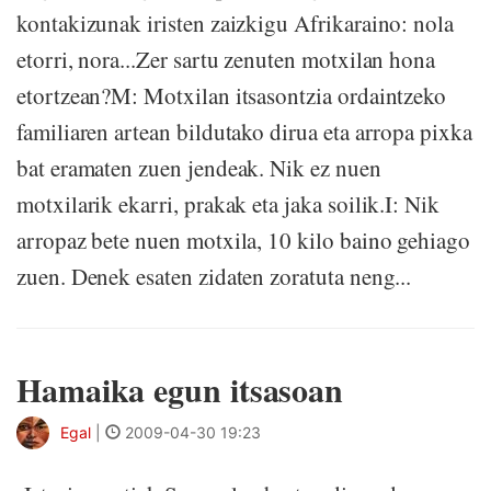
kontakizunak iristen zaizkigu Afrikaraino: nola
etorri, nora...Zer sartu zenuten motxilan hona
etortzean?M: Motxilan itsasontzia ordaintzeko
familiaren artean bildutako dirua eta arropa pixka
bat eramaten zuen jendeak. Nik ez nuen
motxilarik ekarri, prakak eta jaka soilik.I: Nik
arropaz bete nuen motxila, 10 kilo baino gehiago
zuen. Denek esaten zidaten zoratuta neng...
Hamaika egun itsasoan
Egal
|
2009-04-30 19:23