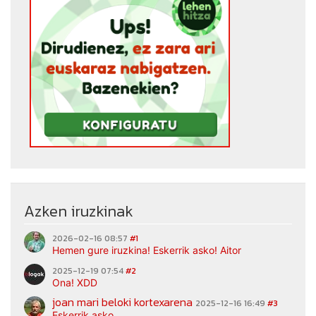
Azken iruzkinak
2026-02-16 08:57
#1
Hemen gure iruzkina! Eskerrik asko! Aitor
2025-12-19 07:54
#2
Ona! XDD
joan mari beloki kortexarena
2025-12-16 16:49
#3
Eskerrik asko.