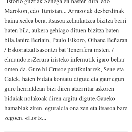
Istorio guztiak Senegalen hasten dira, edo
Marokon, edo Tunisian... Arrazoiak desberdinak
baina xedea bera, itsasoa zeharkatzea bizitza berri
baten bila, aukera gehiago dituen bizitza baten
bila.Ianire Beriain, Paulo Elkoro, Oihane Beñaran
/ EskoriatzaItsasontzi bat Tenerifera iristen. /
elmundo.esZerura iristeko infernutik igaro behar
omen da. Gure bi Crusoe partikularrek, Sene eta
Galek, haien bidaia kontatu digute eta gaur egun
gure herrialdean bizi diren atzerritar askoren
bidaiak nolakoak diren argitu digute.Gaueko
hamabiak ziren, eguraldia ona zen eta itsasoa bare
zegoen. «Lortz...