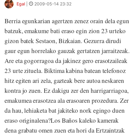
Egal
|
2009-05-14 23:32
Berria egunkarian agertzen zenez orain dela egun
batzuk, emakume bati eraso egin zion 23 urteko
gizon batek Sestaon, Bizkaian. Gezurra dirudi
gaur egun horrelako gauzak gertatzen jarraitzeak.
Are eta gogorragoa da jakinez gero erasotzaileak
23 urte zituela. Biktima kabina batean telefonoz
hitz egiten ari zela, gazteak bere autoa neskaren
kontra jo zuen. Ez dakigu zer den harrigarriagoa,
emakumea erasotzea ala erasoaren prozedura. Zer
da hau, lehiaketa bat jakiteko nork egingo duen
eraso originalena?Los Baños kaleko kamerak
dena grabatu omen zuen eta hori da Ertzaintzak