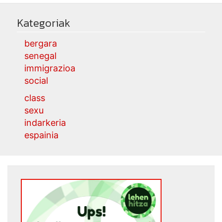
Kategoriak
bergara
senegal
immigrazioa
social
class
sexu
indarkeria
espainia