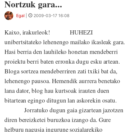
Nortzuk gara...
Egal
|
2009-03-17 16:08
Kaixo, irakurleok! HUHEZI
unibertsitateko lehenengo mailako ikasleak gara.
Hasi berria den lauhileko honetan mendeberri
proiektu berri baten erronka dugu esku artean.
Bloga sortzea mendeberriren zati txiki bat da,
lehenengo pausoa. Hemendik aurrera benetako
lana dator, blog hau kurtsoak irauten duen
bitartean egingo ditugun lan askorekin osatu.
Jorratuko dugun gaia gizartean jazotzen
diren bereizketei buruzkoa izango da. Gure
helburu nagusia ingurune sozialarekiko