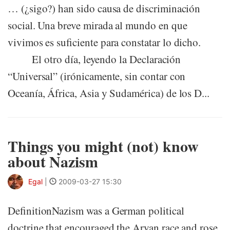
… (¿sigo?) han sido causa de discriminación
social. Una breve mirada al mundo en que
vivimos es suficiente para constatar lo dicho.
El otro día, leyendo la Declaración
“Universal” (irónicamente, sin contar con
Oceanía, África, Asia y Sudamérica) de los D...
Things you might (not) know
about Nazism
Egal
|
2009-03-27 15:30
DefinitionNazism was a German political
doctrine that encouraged the Aryan race and rose