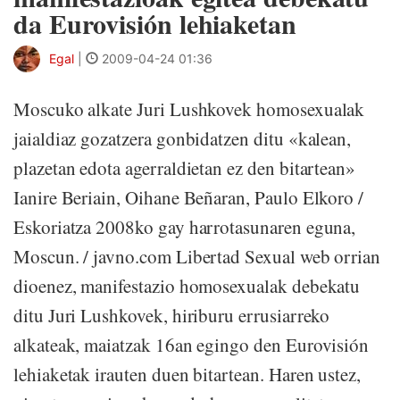
da Eurovisión lehiaketan
Egal
|
2009-04-24 01:36
Moscuko alkate Juri Lushkovek homosexualak
jaialdiaz gozatzera gonbidatzen ditu «kalean,
plazetan edota agerraldietan ez den bitartean»
Ianire Beriain, Oihane Beñaran, Paulo Elkoro /
Eskoriatza 2008ko gay harrotasunaren eguna,
Moscun. / javno.com Libertad Sexual web orrian
dioenez, manifestazio homosexualak debekatu
ditu Juri Lushkovek, hiriburu errusiarreko
alkateak, maiatzak 16an egingo den Eurovisión
lehiaketak irauten duen bitartean. Haren ustez,