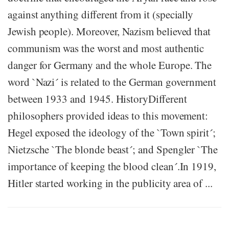
against anything different from it (specially
Jewish people). Moreover, Nazism believed that
communism was the worst and most authentic
danger for Germany and the whole Europe. The
word `Nazi´ is related to the German government
between 1933 and 1945. HistoryDifferent
philosophers provided ideas to this movement:
Hegel exposed the ideology of the `Town spirit´;
Nietzsche `The blonde beast´; and Spengler `The
importance of keeping the blood clean´.In 1919,
Hitler started working in the publicity area of ...