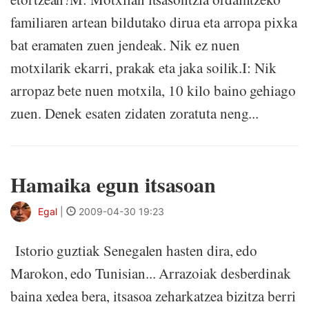
familiaren artean bildutako dirua eta arropa pixka
bat eramaten zuen jendeak. Nik ez nuen
motxilarik ekarri, prakak eta jaka soilik.I: Nik
arropaz bete nuen motxila, 10 kilo baino gehiago
zuen. Denek esaten zidaten zoratuta neng...
Hamaika egun itsasoan
Egal
|
2009-04-30 19:23
Istorio guztiak Senegalen hasten dira, edo
Marokon, edo Tunisian... Arrazoiak desberdinak
baina xedea bera, itsasoa zeharkatzea bizitza berri