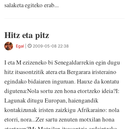
salaketa egiteko erab...
Hitz eta pitz
Egal
|
2009-05-08 22:38
I eta M ezizeneko bi Senegaldarrekin egin dugu
hitz itsasontzitik atera eta Bergarara iristeraino
egindako bidaiaren inguruan. Hauxe da kontatu
digutena:Nola sortu zen hona etortzeko ideia?I:
Lagunak ditugu Europan, haiengandik
kontakizunak iristen zaizkigu Afrikaraino: nola
etorri, nora...Zer sartu zenuten motxilan hona
etortzean?M: Motxilan itsasontzia ordaintzeko