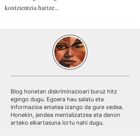
kontzientzia hartze...
Blog honetan diskriminazioari buruz hitz
egingo dugu. Egoera hau salatu eta
informazioa ematea izango da gure xedea.
Honekin, jendea mentalizatzea eta denon
arteko elkartasuna lortu nahi dugu.