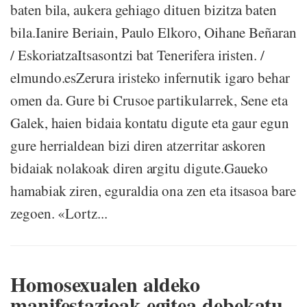
baten bila, aukera gehiago dituen bizitza baten
bila.Ianire Beriain, Paulo Elkoro, Oihane Beñaran
/ EskoriatzaItsasontzi bat Tenerifera iristen. /
elmundo.esZerura iristeko infernutik igaro behar
omen da. Gure bi Crusoe partikularrek, Sene eta
Galek, haien bidaia kontatu digute eta gaur egun
gure herrialdean bizi diren atzerritar askoren
bidaiak nolakoak diren argitu digute.Gaueko
hamabiak ziren, eguraldia ona zen eta itsasoa bare
zegoen. «Lortz...
Homosexualen aldeko
manifestazioak egitea debekatu