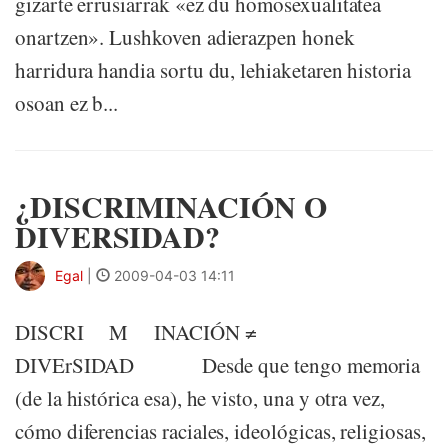
gizarte errusiarrak «ez du homosexualitatea
onartzen». Lushkoven adierazpen honek
harridura handia sortu du, lehiaketaren historia
osoan ez b...
¿DISCRIMINACIÓN O
DIVERSIDAD?
Egal
|
2009-04-03 14:11
DISCRI M INACIÓN ≠
DIVErSIDAD Desde que tengo memoria
(de la histórica esa), he visto, una y otra vez,
cómo diferencias raciales, ideológicas, religiosas,