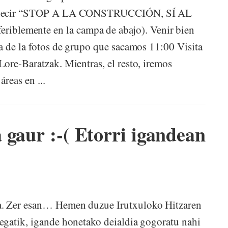
ra decir “STOP A LA CONSTRUCCIÓN, SÍ AL
lemente en la campa de abajo). Venir bien
a de la fotos de grupo que sacamos 11:00 Visita
ore-Baratzak. Mientras, el resto, iremos
reas en ...
 gaur :-( Etorri igandean
a. Zer esan… Hemen duzue Irutxuloko Hitzaren
egatik, igande honetako deialdia gogoratu nahi