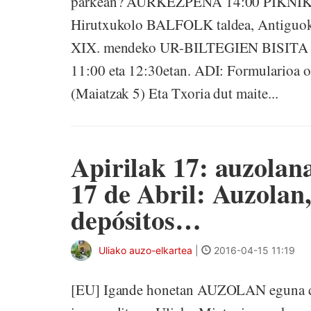
parkean? AURKEZPENA 14:00 PIKNIK p
Hirutxukolo BALFOLK taldea, Antiguok
XIX. mendeko UR-BILTEGIEN BISITA gida
11:00 eta 12:30etan. ADI: Formularioa o
(Maiatzak 5) Eta Txoria dut maite...
Apirilak 17: auzolana
17 de Abril: Auzolan, 
depósitos…
Uliako auzo-elkartea
|
2016-04-15 11:19
[EU] Igande honetan AUZOLAN eguna du