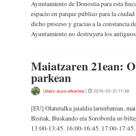
Ayuntamiento de Donostia para esta finca
espacio en parque público para la ciudad 
dicho proceso y gracias a la constancia 
Ayuntamiento no destruyera los antiguos
Maiatzaren 21ean: Ol
parkean
Uliako auzo-elkartea
|
2016-05-21 11:38
[EU] Olatutalka jaialdia larunbatean, ma
Bisitak, Buskando eta Soroborda ur-bilt
13:00-13:45. 16:00-16:45. 17:00-17:45.