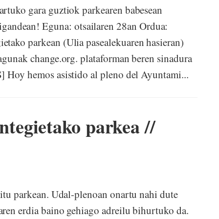
artuko gara guztiok parkearen babesean
ndean! Eguna: otsailaren 28an Ordua:
etako parkean (Ulia pasealekuaren hasieran)
lagunak change.org. plataforman beren sinadura
] Hoy hemos asistido al pleno del Ayuntami...
egietako parkea //
ditu parkean. Udal-plenoan onartu nahi dute
ren erdia baino gehiago adreilu bihurtuko da.