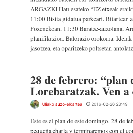
ARGAZKI Hau esateko “EZ etxeak eraikitz
11:00 Bisita gidatua parkeari. Bitartean 
Foxenekoan. 11:30 Baratze-auzolana. Ard
planifikazioa. Balorazio orokorra. Ideia
jasotzea, eta oparitzeko poltsetan antolatz
28 de febrero: “plan 
Lorebaratzak. Ven a
Uliako auzo-elkartea
|
2016-02-26 23:49
Este es el plan de este domingo, 28 de f
pequeña charla y terminaremos con el co