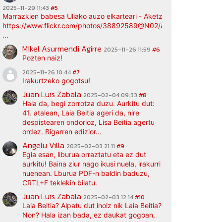
2025-11-29 11:43
#5
Marrazkien babesa Uliako auzo elkarteari - Aketz etxea (argazki bi
https://www.flickr.com/photos/38892589@N02/albums/72177720
...
Mikel Asurmendi Agirre
2025-11-26 11:59
#6
Pozten naiz!
2025-11-26 10:44
#7
Irakurtzeko gogotsu!
Juan Luis Zabala
2025-02-04 09:33
#8
Hala da, begi zorrotza duzu. Aurkitu dut:
41. atalean, Laia Beitia ageri da, nire
despistearen ondorioz, Lisa Beitia agertu
ordez. Bigarren edizior...
Angelu Villa
2025-02-03 21:11
#9
Egia esan, liburua orraztatu eta ez dut
aurkitu! Baina ziur nago ikusi nuela, irakurri
nuenean. Lburua PDF-n baldin baduzu,
CRTL+F teklekin bilatu.
Juan Luis Zabala
2025-02-03 12:14
#10
Laia Beitia? Aipatu dut inoiz nik Laia Beitia?
Non? Hala izan bada, ez daukat gogoan,