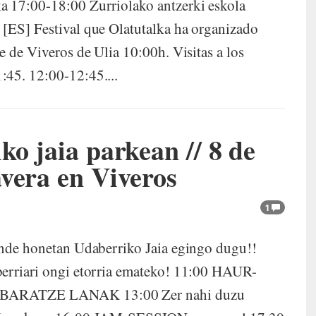
a 17:00-18:00 Zurriolako antzerki eskola
 [ES] Festival que Olatutalka ha organizado
e de Viveros de Ulia 10:00h. Visitas a los
:45. 12:00-12:45....
o jaia parkean // 8 de
avera en Viveros
1
ande honetan Udaberriko Jaia egingo dugu!!
berriari ongi etorria emateko! 11:00 HAUR-
0 BARATZE LANAK 13:00 Zer nahi duzu