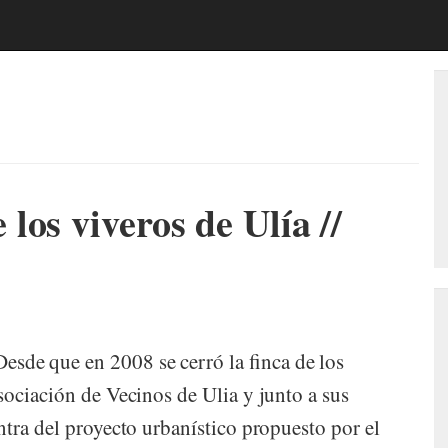
os viveros de Ulía //
de que en 2008 se cerró la finca de los
sociación de Vecinos de Ulia y junto a sus
tra del proyecto urbanístico propuesto por el