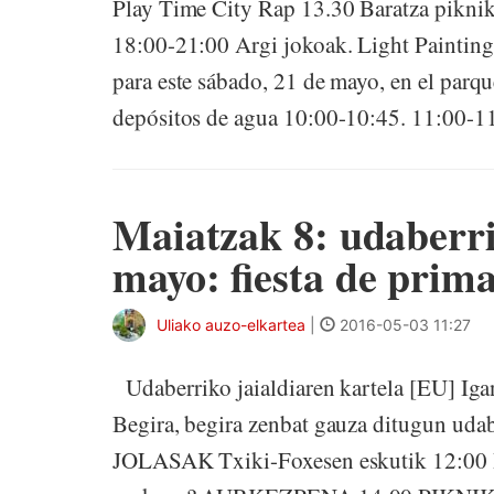
Play Time City Rap 13.30 Baratza piknik
18:00-21:00 Argi jokoak. Light Painting
para este sábado, 21 de mayo, en el parqu
depósitos de agua 10:00-10:45. 11:00-11
Maiatzak 8: udaberrik
mayo: fiesta de prim
Uliako auzo-elkartea
|
2016-05-03 11:27
Udaberriko jaialdiaren kartela [EU] Ig
Begira, begira zenbat gauza ditugun uda
JOLASAK Txiki-Foxesen eskutik 12:0