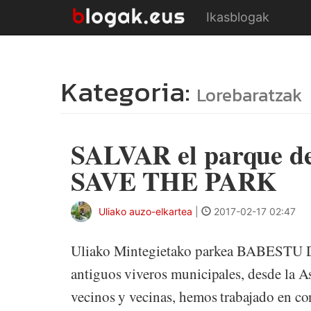
Ikasblogak
Kategoria:
Lorebaratzak
SALVAR el parque de l
SAVE THE PARK
Uliako auzo-elkartea
|
2017-02-17 02:47
Uliako Mintegietako parkea BABESTU Des
antiguos viveros municipales, desde la A
vecinos y vecinas, hemos trabajado en con