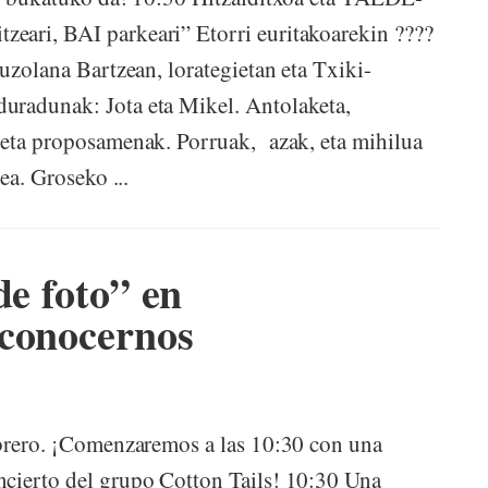
eari, BAI parkeari” Etorri euritakoarekin ????
auzolana Bartzean, lorategietan eta Txiki-
uradunak: Jota eta Mikel. Antolaketa,
k eta proposamenak. Porruak, azak, eta mihilua
ea. Groseko ...
de foto” en
 conocernos
ebrero. ¡Comenzaremos a las 10:30 con una
ncierto del grupo Cotton Tails! 10:30 Una