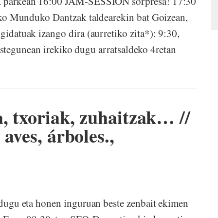
arkean 16:00 JAM-SESSION sorpresa! 17:30
o Munduko Dantzak taldearekin bat Goizean,
tuak izango dira (aurretiko zita*): 9:30,
stegunean irekiko dugu arratsaldeko 4retan
, txoriak, zuhaitzak… //
aves, árboles.,
gu eta honen inguruan beste zenbait ekimen