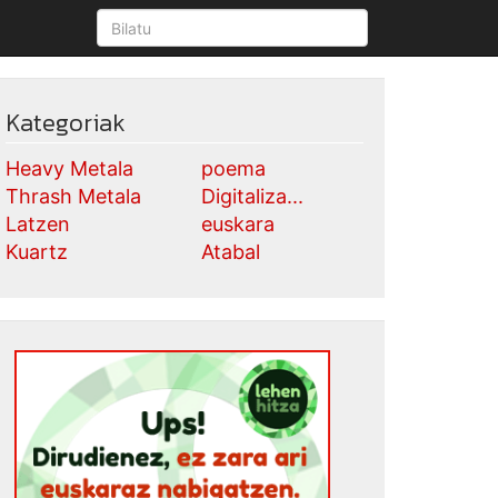
Kategoriak
Heavy Metala
poema
Thrash Metala
Digitaliza...
Latzen
euskara
Kuartz
Atabal