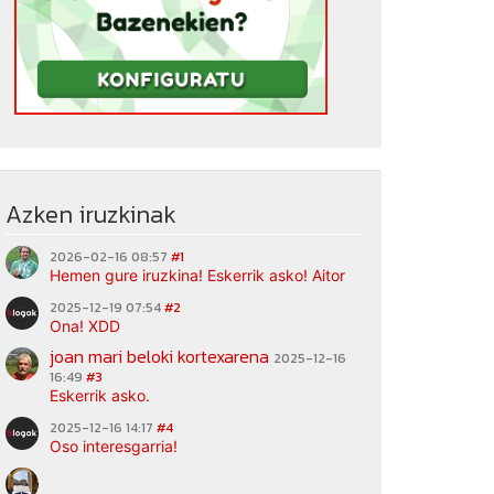
Azken iruzkinak
2026-02-16 08:57
#1
Hemen gure iruzkina! Eskerrik asko! Aitor
2025-12-19 07:54
#2
Ona! XDD
joan mari beloki kortexarena
2025-12-16
16:49
#3
Eskerrik asko.
2025-12-16 14:17
#4
Oso interesgarria!