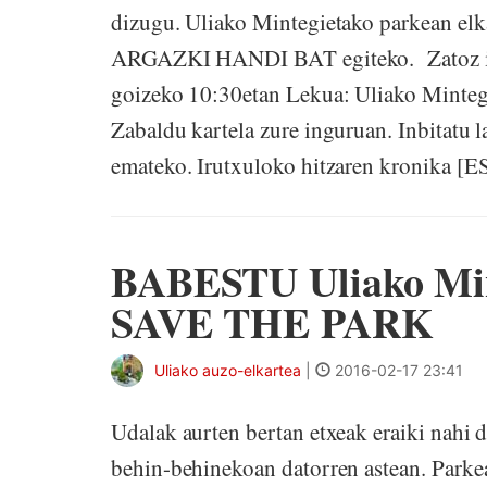
dizugu. Uliako Mintegietako parkean elk
ARGAZKI HANDI BAT egiteko. Zatoz iga
goizeko 10:30etan Lekua: Uliako Mintegi
Zabaldu kartela zure inguruan. Inbitatu 
emateko. Irutxuloko hitzaren kronika [ES
BABESTU Uliako Mint
SAVE THE PARK
Uliako auzo-elkartea
|
2016-02-17 23:41
Udalak aurten bertan etxeak eraiki nahi 
behin-behinekoan datorren astean. Parkea