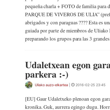
pequeña charla + FOTO de familia pa
PARQUE DE VIVEROS DE ULIA” (preferib
abrigados y con paraguas ???? Esta es un
guiada por parte de miembros de Uliako L
preparando los grupos para las 3 grandes á
Udaletxean egon gara
parkera :-)
Uliako auzo-elkartea
|
2016-02-25 23:45
[EU] Gaur Udaletxeko plenoan egon gar
kronika. Guk, aurrera egingo dugu. Horr