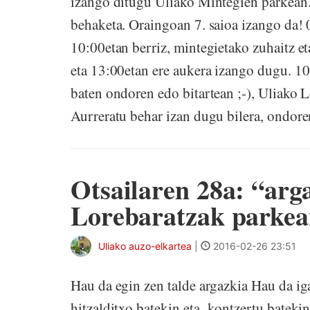
izango ditugu Uliako Mintegien parkea
behaketa. Oraingoan 7. saioa izango da! 0
10:00etan berriz, mintegietako zuhaitz et
eta 13:00etan ere aukera izango dugu. 10
baten ondoren edo bitartean ;-), Uliako 
Aurreratu behar izan dugu bilera, ondore
Otsailaren 28a: “arg
Lorebaratzak parke
Uliako auzo-elkartea
|
2016-02-26 23:51
Hau da egin zen talde argazkia Hau da i
hitzalditxo batekin eta kontzertu batek