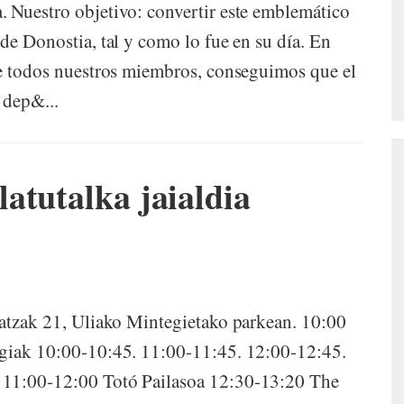
. Nuestro objetivo: convertir este emblemático
de Donostia, tal y como lo fue en su día. En
de todos nuestros miembros, conseguimos que el
 dep&...
atutalka jaialdia
iatzak 21, Uliako Mintegietako parkean. 10:00
egiak 10:00-10:45. 11:00-11:45. 12:00-12:45.
 11:00-12:00 Totó Pailasoa 12:30-13:20 The