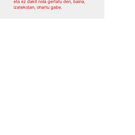
eta ez dakit nola gertatu den, baina,
izatekotan, ohartu gabe.