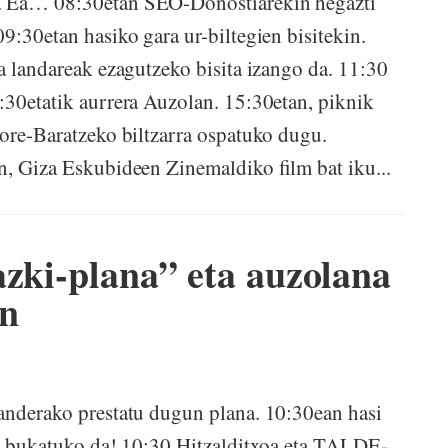
n. Ea… 08:30etan SEO-Donostiarekin hegazti
9:30etan hasiko gara ur-biltegien bisitekin.
a landareak ezagutzeko bisita izango da. 11:30
:30etatik aurrera Auzolan. 15:30etan, piknik
Lore-Baratzeko biltzarra ospatuko dugu.
n, Giza Eskubideen Zinemaldiko film bat iku...
azki-plana” eta auzolana
an
ganderako prestatu dugun plana. 10:30ean hasi
in bukatuko da! 10:30 Hitzalditxoa eta TALDE-