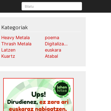
Kategoriak
Heavy Metala
poema
Thrash Metala
Digitaliza...
Latzen
euskara
Kuartz
Atabal