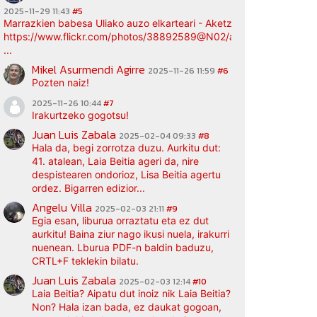
2025-11-29 11:43
#5
Marrazkien babesa Uliako auzo elkarteari - Aketz etxea (argazki bi
https://www.flickr.com/photos/38892589@N02/albums/72177720
...
Mikel Asurmendi Agirre
2025-11-26 11:59
#6
Pozten naiz!
2025-11-26 10:44
#7
Irakurtzeko gogotsu!
Juan Luis Zabala
2025-02-04 09:33
#8
Hala da, begi zorrotza duzu. Aurkitu dut:
41. atalean, Laia Beitia ageri da, nire
despistearen ondorioz, Lisa Beitia agertu
ordez. Bigarren edizior...
Angelu Villa
2025-02-03 21:11
#9
Egia esan, liburua orraztatu eta ez dut
aurkitu! Baina ziur nago ikusi nuela, irakurri
nuenean. Lburua PDF-n baldin baduzu,
CRTL+F teklekin bilatu.
Juan Luis Zabala
2025-02-03 12:14
#10
Laia Beitia? Aipatu dut inoiz nik Laia Beitia?
Non? Hala izan bada, ez daukat gogoan,