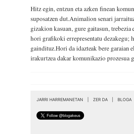
Hitz egin, entzun eta azken finean komun
suposatzen dut.Animalion senari jarraitu
gizakion kasuan, gure gaitasun, trebezia 
hori grafikoki errepresentatu dezakegu; h
gaindituz.Hori da idazteak bere garaian ek
irakurtzea dakar komunikazio prozesua g
JARRI HARREMANETAN
|
ZER DA
|
BLOGA