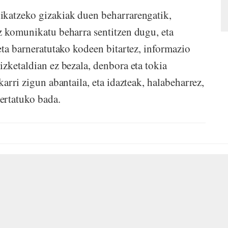
ikatzeko gizakiak duen beharrarengatik,
z komunikatu beharra sentitzen dugu, eta
eta barneratutako kodeen bitartez, informazio
izketaldian ez bezala, denbora eta tokia
arri zigun abantaila, eta idazteak, halabeharrez,
ertatuko bada.