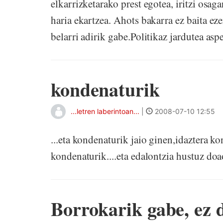
elkarrizketarako prest egotea, iritzi osaga
haria ekartzea. Ahots bakarra ez baita eze
belarri adirik gabe.Politikaz jardutea aspe
kondenaturik
...letren laberintoan...
|
2008-07-10 12:55
...eta kondenaturik jaio ginen,idaztera ko
kondenaturik....eta edalontzia hustuz doa
Borrokarik gabe, ez 