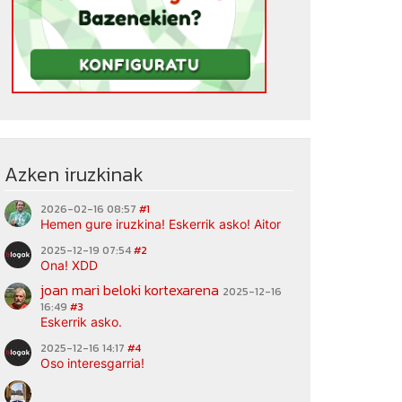
Azken iruzkinak
2026-02-16 08:57
#1
Hemen gure iruzkina! Eskerrik asko! Aitor
2025-12-19 07:54
#2
Ona! XDD
joan mari beloki kortexarena
2025-12-16
16:49
#3
Eskerrik asko.
2025-12-16 14:17
#4
Oso interesgarria!