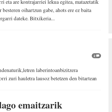
rri eta are kontrajarriei lekua egitea, matazetatik
r besteren oihartzun gabe, ahots ere ez baita
rgarri dateke. Bitxikeria...
2
ndenaturik,letren laberintoanbizitzera
orri zuri hauletra lausoz betetzen den bitartean
dago emaitzarik