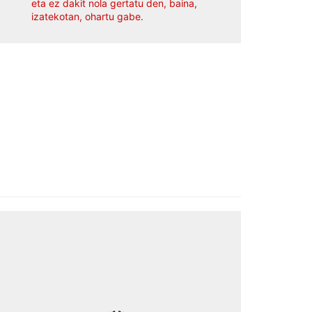
eta ez dakit nola gertatu den, baina,
izatekotan, ohartu gabe.