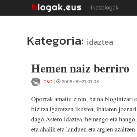
Ikasblogak
Kategoria:
idaztea
Hemen naiz berriro
G&G
|
2008-09-21 01:08
Oporrak amaitu ziren, baina blogintzari 
bizitza igarotzen ikustea, ibaiaren joana
dago.Astero idaztea, hemengo eta hango, e
eta ahalik eta landuen eta argien azaltzen