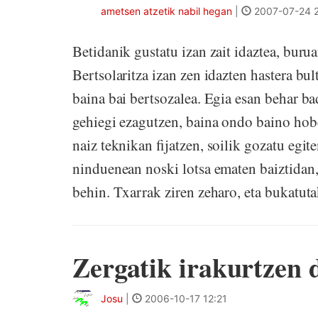
ametsen atzetik nabil hegan
|
2007-07-24 
Betidanik gustatu izan zait idaztea, buru
Bertsolaritza izan zen idazten hastera bult
baina bai bertsozalea. Egia esan behar badu
gehiegi ezagutzen, baina ondo baino hobe
naiz teknikan fijatzen, soilik gozatu egit
ninduenean noski lotsa ematen baiztidan,
behin. Txarrak ziren zeharo, eta bukatuta
Zergatik irakurtzen
Josu
|
2006-10-17 12:21