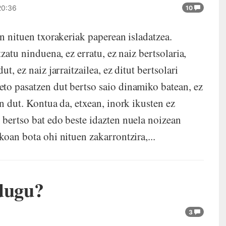
20:36
10
an nituen txorakeriak paperean isladatzea.
zatu ninduena, ez erratu, ez naiz bertsolaria,
t, ez naiz jarraitzailea, ez ditut bertsolari
to pasatzen dut bertso saio dinamiko batean, ez
en dut. Kontua da, etxean, inork ikusten ez
 bertso bat edo beste idazten nuela noizean
koan bota ohi nituen zakarrontzira,...
 dugu?
3