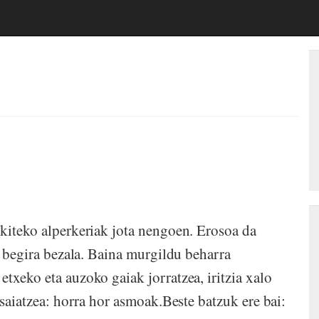
ekiteko alperkeriak jota nengoen. Erosoa da
ri begira bezala. Baina murgildu beharra
txeko eta auzoko gaiak jorratzea, iritzia xalo
 saiatzea: horra hor asmoak.Beste batzuk ere bai: