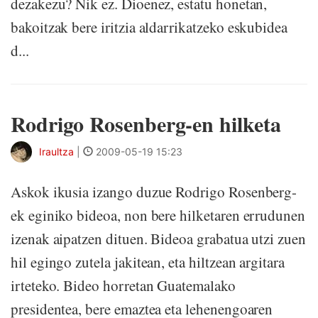
dezakezu? Nik ez. Dioenez, estatu honetan,
bakoitzak bere iritzia aldarrikatzeko eskubidea
d...
Rodrigo Rosenberg-en hilketa
Iraultza
|
2009-05-19 15:23
Askok ikusia izango duzue Rodrigo Rosenberg-
ek eginiko bideoa, non bere hilketaren errudunen
izenak aipatzen dituen. Bideoa grabatua utzi zuen
hil egingo zutela jakitean, eta hiltzean argitara
irteteko. Bideo horretan Guatemalako
presidentea, bere emaztea eta lehenengoaren