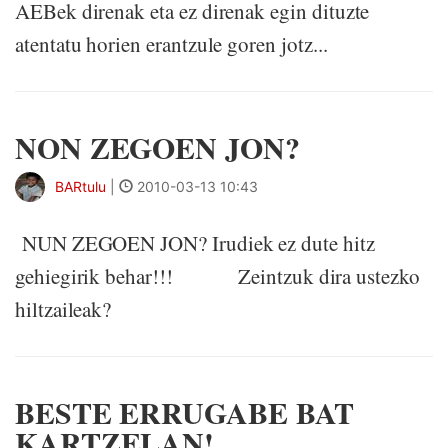
AEBek direnak eta ez direnak egin dituzte
atentatu horien erantzule goren jotz...
NON ZEGOEN JON?
BARtulu
|
2010-03-13 10:43
NUN ZEGOEN JON? Irudiek ez dute hitz
gehiegirik behar!!! Zeintzuk dira ustezko
hiltzaileak?
BESTE ERRUGABE BAT
KARTZELAN!