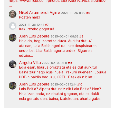
https://www.flickr.com/photos/38892589@N02/albums/7217
...
Mikel Asurmendi Agirre
2025-11-26 11:59
#6
Pozten naiz!
2025-11-26 10:44
#7
Irakurtzeko gogotsu!
Juan Luis Zabala
2025-02-04 09:33
#8
Hala da, begi zorrotza duzu. Aurkitu dut: 41.
atalean, Laia Beitia ageri da, nire despistearen
ondorioz, Lisa Beitia agertu ordez. Bigarren
edizior...
Angelu Villa
2025-02-03 21:11
#9
Egia esan, liburua orraztatu eta ez dut aurkitu!
Baina ziur nago ikusi nuela, irakurri nuenean. Lburua
PDF-n baldin baduzu, CRTL+F teklekin bilatu.
Juan Luis Zabala
2025-02-03 12:14
#10
Laia Beitia? Aipatu dut inoiz nik Laia Beitia? Non?
Hala izan bada, ez daukat gogoan, eta ez dakit
nola gertatu den, baina, izatekotan, ohartu gabe.