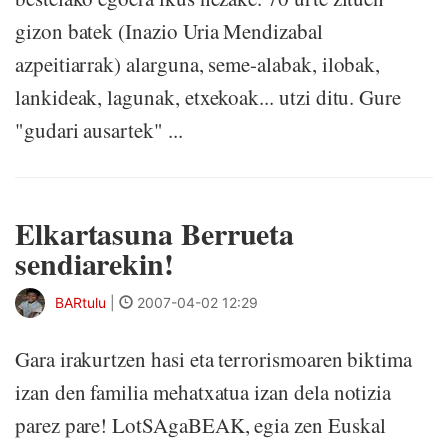
gizon batek (Inazio Uria Mendizabal
azpeitiarrak) alarguna, seme-alabak, ilobak,
lankideak, lagunak, etxekoak... utzi ditu. Gure
"gudari ausartek" ...
Elkartasuna Berrueta
sendiarekin!
BARtulu
|
2007-04-02 12:29
Gara irakurtzen hasi eta terrorismoaren biktima
izan den familia mehatxatua izan dela notizia
parez pare! LotSAgaBEAK, egia zen Euskal