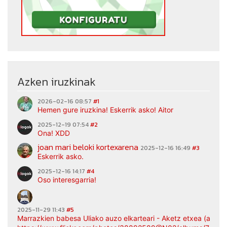
Azken iruzkinak
2026-02-16 08:57
#1
Hemen gure iruzkina! Eskerrik asko! Aitor
2025-12-19 07:54
#2
Ona! XDD
joan mari beloki kortexarena
2025-12-16 16:49
#3
Eskerrik asko.
2025-12-16 14:17
#4
Oso interesgarria!
2025-11-29 11:43
#5
Marrazkien babesa Uliako auzo elkarteari - Aketz etxea (argaz