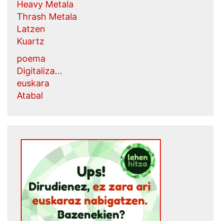
Heavy Metala
Thrash Metala
Latzen
Kuartz
poema
Digitaliza...
euskara
Atabal