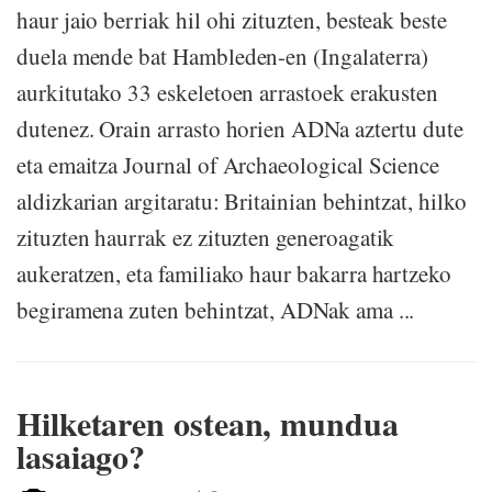
haur jaio berriak hil ohi zituzten, besteak beste
duela mende bat Hambleden-en (Ingalaterra)
aurkitutako 33 eskeletoen arrastoek erakusten
dutenez. Orain arrasto horien ADNa aztertu dute
eta emaitza Journal of Archaeological Science
aldizkarian argitaratu: Britainian behintzat, hilko
zituzten haurrak ez zituzten generoagatik
aukeratzen, eta familiako haur bakarra hartzeko
begiramena zuten behintzat, ADNak ama ...
Hilketaren ostean, mundua
lasaiago?