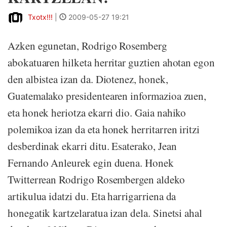
Txotx!!!
|
2009-05-27 19:21
Azken egunetan, Rodrigo Rosemberg
abokatuaren hilketa herritar guztien ahotan egon
den albistea izan da. Diotenez, honek,
Guatemalako presidentearen informazioa zuen,
eta honek heriotza ekarri dio. Gaia nahiko
polemikoa izan da eta honek herritarren iritzi
desberdinak ekarri ditu. Esaterako, Jean
Fernando Anleurek egin duena. Honek
Twitterrean Rodrigo Rosembergen aldeko
artikulua idatzi du. Eta harrigarriena da
honegatik kartzelaratua izan dela. Sinetsi ahal