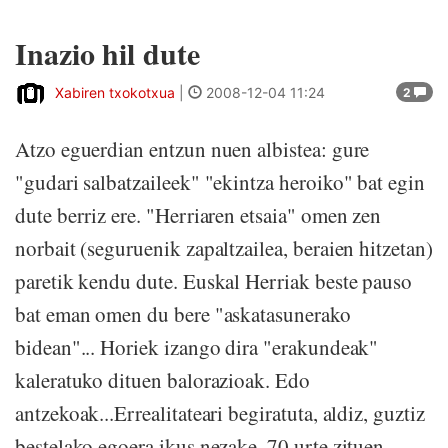
Inazio hil dute
Xabiren txokotxua
|
2008-12-04 11:24
2
Atzo eguerdian entzun nuen albistea: gure
"gudari salbatzaileek" "ekintza heroiko" bat egin
dute berriz ere. "Herriaren etsaia" omen zen
norbait (seguruenik zapaltzailea, beraien hitzetan)
paretik kendu dute. Euskal Herriak beste pauso
bat eman omen du bere "askatasunerako
bidean"... Horiek izango dira "erakundeak"
kaleratuko dituen balorazioak. Edo
antzekoak...Errealitateari begiratuta, aldiz, guztiz
bestelako egoera ikus nezake. 70 urte zituen