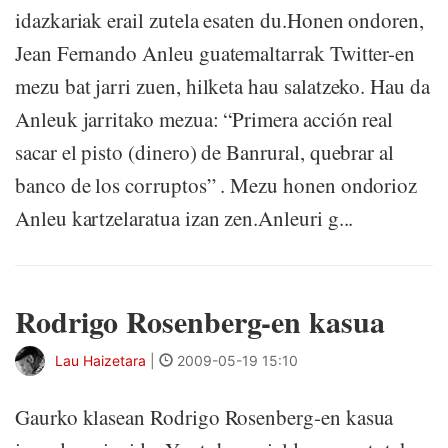
idazkariak erail zutela esaten du.Honen ondoren,
Jean Fernando Anleu guatemaltarrak Twitter-en
mezu bat jarri zuen, hilketa hau salatzeko. Hau da
Anleuk jarritako mezua: “Primera acción real
sacar el pisto (dinero) de Banrural, quebrar al
banco de los corruptos” . Mezu honen ondorioz
Anleu kartzelaratua izan zen.Anleuri g...
Rodrigo Rosenberg-en kasua
Lau Haizetara
|
2009-05-19 15:10
Gaurko klasean Rodrigo Rosenberg-en kasua