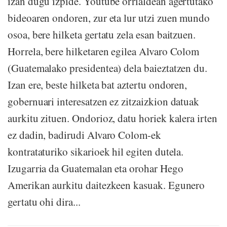
izan dugu izpide. Youtube orrialdean agertutako
bideoaren ondoren, zur eta lur utzi zuen mundo
osoa, bere hilketa gertatu zela esan baitzuen.
Horrela, bere hilketaren egilea Alvaro Colom
(Guatemalako presidentea) dela baieztatzen du.
Izan ere, beste hilketa bat aztertu ondoren,
gobernuari interesatzen ez zitzaizkion datuak
aurkitu zituen. Ondorioz, datu horiek kalera irten
ez dadin, badirudi Alvaro Colom-ek
kontrataturiko sikarioek hil egiten dutela.
Izugarria da Guatemalan eta orohar Hego
Amerikan aurkitu daitezkeen kasuak. Egunero
gertatu ohi dira...