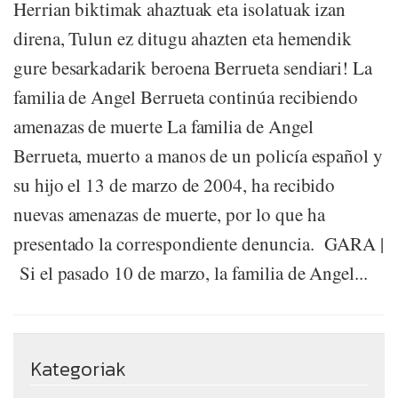
Herrian biktimak ahaztuak eta isolatuak izan
direna, Tulun ez ditugu ahazten eta hemendik
gure besarkadarik beroena Berrueta sendiari! La
familia de Angel Berrueta continúa recibiendo
amenazas de muerte La familia de Angel
Berrueta, muerto a manos de un policía español y
su hijo el 13 de marzo de 2004, ha recibido
nuevas amenazas de muerte, por lo que ha
presentado la correspondiente denuncia. GARA |
Si el pasado 10 de marzo, la familia de Angel...
Kategoriak