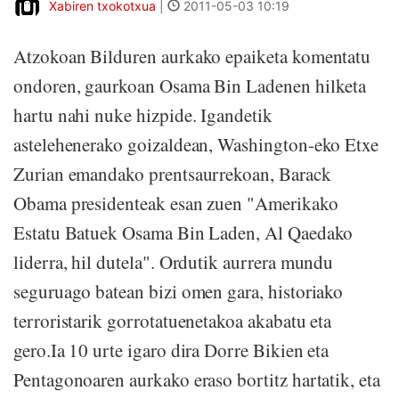
Xabiren txokotxua
|
2011-05-03 10:19
Atzokoan Bilduren aurkako epaiketa komentatu
ondoren, gaurkoan Osama Bin Ladenen hilketa
hartu nahi nuke hizpide. Igandetik
astelehenerako goizaldean, Washington-eko Etxe
Zurian emandako prentsaurrekoan, Barack
Obama presidenteak esan zuen "Amerikako
Estatu Batuek Osama Bin Laden, Al Qaedako
liderra, hil dutela". Ordutik aurrera mundu
seguruago batean bizi omen gara, historiako
terroristarik gorrotatuenetakoa akabatu eta
gero.Ia 10 urte igaro dira Dorre Bikien eta
Pentagonoaren aurkako eraso bortitz hartatik, eta