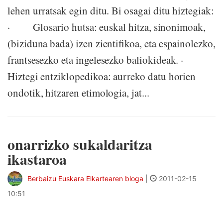
lehen urratsak egin ditu. Bi osagai ditu hiztegiak:
· Glosario hutsa: euskal hitza, sinonimoak,
(biziduna bada) izen zientifikoa, eta espainolezko,
frantsesezko eta ingelesezko baliokideak. ·
Hiztegi entziklopedikoa: aurreko datu horien
ondotik, hitzaren etimologia, jat...
onarrizko sukaldaritza
ikastaroa
Berbaizu Euskara Elkartearen bloga
|
2011-02-15
10:51