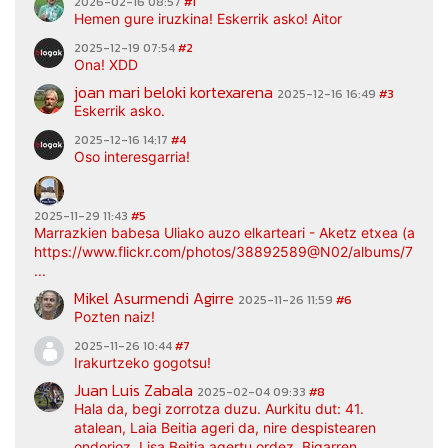
2026-02-16 08:57
#1
Hemen gure iruzkina! Eskerrik asko! Aitor
2025-12-19 07:54
#2
Ona! XDD
joan mari beloki kortexarena
2025-12-16 16:49
#3
Eskerrik asko.
2025-12-16 14:17
#4
Oso interesgarria!
2025-11-29 11:43
#5
Marrazkien babesa Uliako auzo elkarteari - Aketz etxea (argaz
https://www.flickr.com/photos/38892589@N02/albums/7217
...
Mikel Asurmendi Agirre
2025-11-26 11:59
#6
Pozten naiz!
2025-11-26 10:44
#7
Irakurtzeko gogotsu!
Juan Luis Zabala
2025-02-04 09:33
#8
Hala da, begi zorrotza duzu. Aurkitu dut: 41.
atalean, Laia Beitia ageri da, nire despistearen
ondorioz, Lisa Beitia agertu ordez. Bigarren