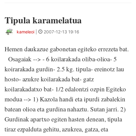
Tipula karamelatua
kameleoi
|
2007-12-13 19:16
Hemen daukazue gabonetan egiteko errezeta bat.
Osagaiak --> - 6 koilarakada oliba-olioa- 5
koirarakada gurdin- 2.5 kg. tipula- ereinotz lau
hosto- azukre koilarakada bat- gatz
koilarakadatxo bat- 1/2 edalontzi ozpin Egiteko
modua --> 1) Kazola handi eta ipurdi zabalekin
batean olioa eta gurdina nahaztu. Sutan jarri. 2)
Gurdinak apartxo egiten hasten denean, tipula
tiraz ezpalduta gehitu, azukrea, gatza, eta