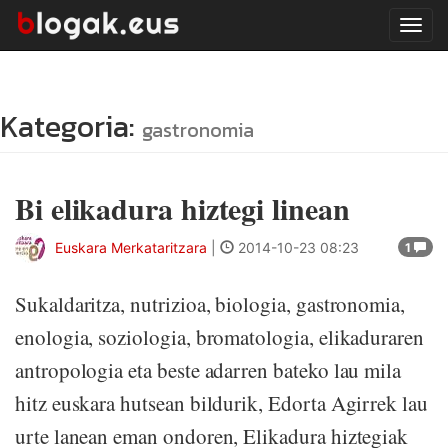
Tog
navi
Kategoria:
gastronomia
Bi elikadura hiztegi linean
Euskara Merkataritzara
|
2014-10-23 08:23
1
Sukaldaritza, nutrizioa, biologia, gastronomia,
enologia, soziologia, bromatologia, elikaduraren
antropologia eta beste adarren bateko lau mila
hitz euskara hutsean bildurik, Edorta Agirrek lau
urte lanean eman ondoren, Elikadura hiztegiak