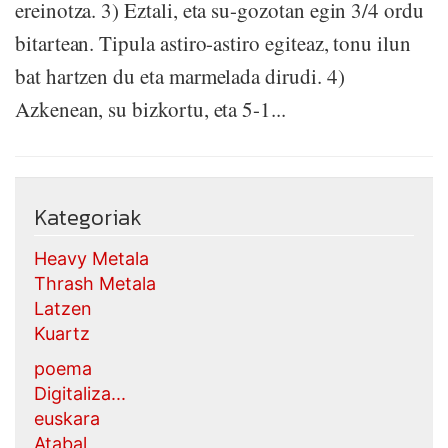
ereinotza. 3) Eztali, eta su-gozotan egin 3/4 ordu
bitartean. Tipula astiro-astiro egiteaz, tonu ilun
bat hartzen du eta marmelada dirudi. 4)
Azkenean, su bizkortu, eta 5-1...
Kategoriak
Heavy Metala
Thrash Metala
Latzen
Kuartz
poema
Digitaliza...
euskara
Atabal