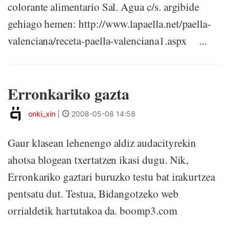
colorante alimentario Sal. Agua c/s. argibide
gehiago hemen: http://www.lapaella.net/paella-
valenciana/receta-paella-valenciana1.aspx ...
Erronkariko gazta
onki_xin
|
2008-05-08 14:58
Gaur klasean lehenengo aldiz audacityrekin
ahotsa blogean txertatzen ikasi dugu. Nik,
Erronkariko gaztari buruzko testu bat irakurtzea
pentsatu dut. Testua, Bidangotzeko web
orrialdetik hartutakoa da. boomp3.com