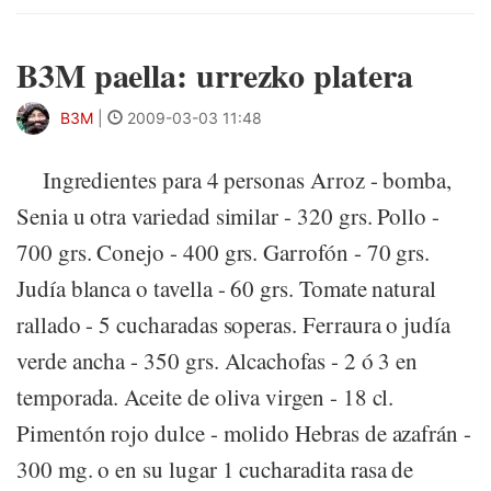
B3M paella: urrezko platera
B3M
|
2009-03-03 11:48
Ingredientes para 4 personas Arroz - bomba,
Senia u otra variedad similar - 320 grs. Pollo -
700 grs. Conejo - 400 grs. Garrofón - 70 grs.
Judía blanca o tavella - 60 grs. Tomate natural
rallado - 5 cucharadas soperas. Ferraura o judía
verde ancha - 350 grs. Alcachofas - 2 ó 3 en
temporada. Aceite de oliva virgen - 18 cl.
Pimentón rojo dulce - molido Hebras de azafrán -
300 mg. o en su lugar 1 cucharadita rasa de