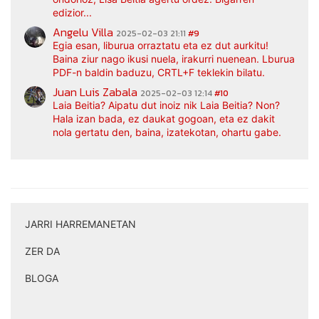
edizior...
Angelu Villa
2025-02-03 21:11
#9
Egia esan, liburua orraztatu eta ez dut aurkitu!
Baina ziur nago ikusi nuela, irakurri nuenean. Lburua
PDF-n baldin baduzu, CRTL+F teklekin bilatu.
Juan Luis Zabala
2025-02-03 12:14
#10
Laia Beitia? Aipatu dut inoiz nik Laia Beitia? Non?
Hala izan bada, ez daukat gogoan, eta ez dakit
nola gertatu den, baina, izatekotan, ohartu gabe.
JARRI HARREMANETAN
|
ZER DA
|
BLOGA