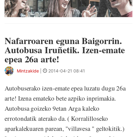
Nafarroaren eguna Baigorrin.
Autobusa Iruñetik. Izen-emate
epea 26a arte!
Mintzakide
|
2014-04-21 08:41
Autobuserako izen-emate epea luzatu dugu 26a
arte! Izena emateko bete azpiko inprimakia.
Autobusa goizeko 9etan Arga kaleko
errotondatik aterako da. ( Korralilloseko
aparkalekuaren parean, "villavesa " geltokitik.)