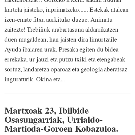
kartela jaisteko, inprimatzeko...... Estekak atalean
izen-emate fitxa aurkituko duzue. Animatu
zaitezte! Trebiñuk arabartasuna aldarrikatzen
duen mugaldean, han jaisten dira limurtzaile
Ayuda ibaiaren urak. Presaka egiten du bidea
errekaka, ur-jauzi eta putzu txiki eta etengabeak
sortuz, landaretza oparoaz eta geologia aberatsaz
inguraturik. Okina eta...
Martxoak 23, Ibilbide
Osasungarriak, Urrialdo-
Martioda-Goroen Kobazuloa.