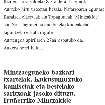
Itzulera, arratsaldeko 8ak aldera. Lagunok!
Aurreko hiru urteetan bezala, Nafarroaren egunare
Basaizea elkarteak eta Topaguneak, Mintzakide
eta Solaslagunei txosna bateko kudeaketan
laguntzeko eskatu digute.
Aurtengoa apirilaren 27an ospatuko da.
Aukera horri held...
Mintzaeguneko bazkari
txartelak, Kukusumuxuko
kamisetak eta bestelako
saritxoak jasoko dituzu,
Iruñerriko Mintzakide