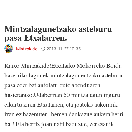
Mintzalagunetzako asteburu
pasa Etxalarren.
Mintzakide
|
2013-11-27 19:35
Kaixo Mintzakide!Etxalarko Mokorreko Borda
baserriko lagunek mintzalagunentzako asteburu
pasa eder bat antolatu dute abenduaren
hasierarako.Udaberrian 50 mintzalagun inguru
elkartu ziren Etxalarren, eta joateko aukerarik
izan ez bazenuten, hemen daukazue aukera berri
bat! Eta berriz joan nahi baduzue, zer esanik