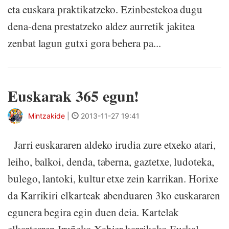
eta euskara praktikatzeko. Ezinbestekoa dugu
dena-dena prestatzeko aldez aurretik jakitea
zenbat lagun gutxi gora behera pa...
Euskarak 365 egun!
Mintzakide
|
2013-11-27 19:41
Jarri euskararen aldeko irudia zure etxeko atari,
leiho, balkoi, denda, taberna, gaztetxe, ludoteka,
bulego, lantoki, kultur etxe zein karrikan. Horixe
da Karrikiri elkarteak abenduaren 3ko euskararen
egunera begira egin duen deia. Kartelak
elkartearen Iruñeko Xabier karrikako Euskal