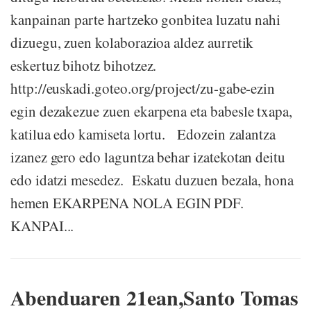
kanpainan parte hartzeko gonbitea luzatu nahi
dizuegu, zuen kolaborazioa aldez aurretik
eskertuz bihotz bihotzez.
http://euskadi.goteo.org/project/zu-gabe-ezin
egin dezakezue zuen ekarpena eta babesle txapa,
katilua edo kamiseta lortu. Edozein zalantza
izanez gero edo laguntza behar izatekotan deitu
edo idatzi mesedez. Eskatu duzuen bezala, hona
hemen EKARPENA NOLA EGIN PDF.
KANPAI...
Abenduaren 21ean,Santo Tomas