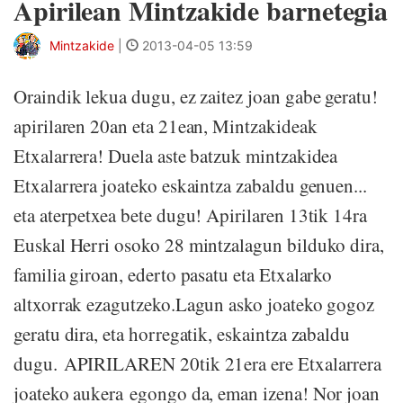
Apirilean Mintzakide barnetegia
Mintzakide
|
2013-04-05 13:59
Oraindik lekua dugu, ez zaitez joan gabe geratu!
apirilaren 20an eta 21ean, Mintzakideak
Etxalarrera! Duela aste batzuk mintzakidea
Etxalarrera joateko eskaintza zabaldu genuen...
eta aterpetxea bete dugu! Apirilaren 13tik 14ra
Euskal Herri osoko 28 mintzalagun bilduko dira,
familia giroan, ederto pasatu eta Etxalarko
altxorrak ezagutzeko.Lagun asko joateko gogoz
geratu dira, eta horregatik, eskaintza zabaldu
dugu. APIRILAREN 20tik 21era ere Etxalarrera
joateko aukera egongo da, eman izena! Nor joan