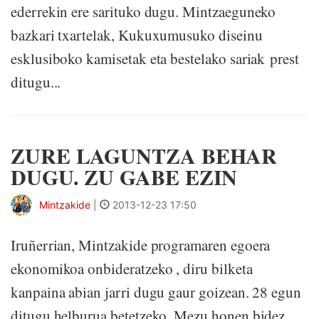
ederrekin ere sarituko dugu. Mintzaeguneko
bazkari txartelak, Kukuxumusuko diseinu
esklusiboko kamisetak eta bestelako sariak prest
ditugu...
ZURE LAGUNTZA BEHAR
DUGU. ZU GABE EZIN
Mintzakide
|
2013-12-23 17:50
Iruñerrian, Mintzakide programaren egoera
ekonomikoa onbideratzeko , diru bilketa
kanpaina abian jarri dugu gaur goizean. 28 egun
ditugu helburua betetzeko. Mezu honen bidez,