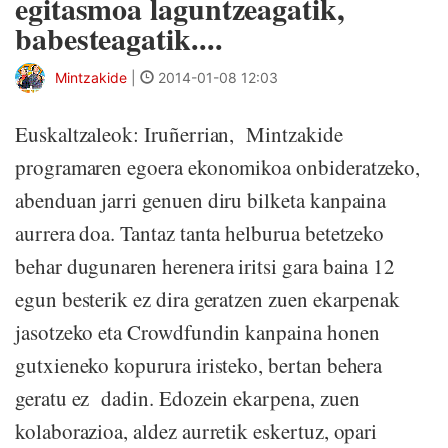
egitasmoa laguntzeagatik,
babesteagatik....
Mintzakide
|
2014-01-08 12:03
Euskaltzaleok: Iruñerrian, Mintzakide
programaren egoera ekonomikoa onbideratzeko,
abenduan jarri genuen diru bilketa kanpaina
aurrera doa. Tantaz tanta helburua betetzeko
behar dugunaren herenera iritsi gara baina 12
egun besterik ez dira geratzen zuen ekarpenak
jasotzeko eta Crowdfundin kanpaina honen
gutxieneko kopurura iristeko, bertan behera
geratu ez dadin. Edozein ekarpena, zuen
kolaborazioa, aldez aurretik eskertuz, opari