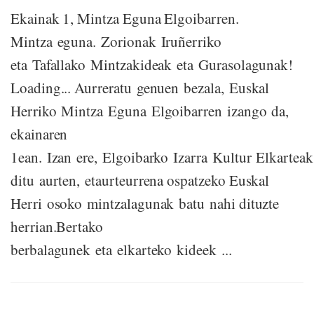
Ekainak 1, Mintza Eguna Elgoibarren.
Mintza eguna. Zorionak Iruñerriko
eta Tafallako Mintzakideak eta Gurasolagunak!
Loading... Aurreratu genuen bezala, Euskal
Herriko Mintza Eguna Elgoibarren izango da,
ekainaren
1ean. Izan ere, Elgoibarko Izarra Kultur Elkartea
ditu aurten, etaurteurrena ospatzeko Euskal
Herri osoko mintzalagunak batu nahi dituzte
herrian.Bertako
berbalagunek eta elkarteko kideek ...