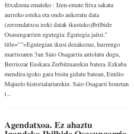
fitxaIzena emateko : Izen-emate fitxa sakatu
aurreko esteka eta ondo aukeratu data
(zerrendatxoa ireki datak ikusteko)Ibilbide
Osasungarrien egutegia: Egutegia jaitsi."
title="">Egutegian ikusi dezakezue, hurrengo
martxoaren 3an Saio Osagarria antolatu dugu,
Berriozar Euskara Zerbitzuarekin batera. Ezkaba
mendira igoko gara bisita gidatu batean, Emilio
Majuelo historialariarekin. Saio Osagarri honetan
i...
Agendatxoa. Ez ahaztu
Igandeko Ibilbide Osasungarria.