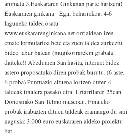
animatu 3.Euskararen Ginkanan parte hartzera!
Euskararen ginkana Egin beharrekoa: 4-6
laguneko taldea osatu
www.euskararenginkana.net orrialdean izen-
emate formularioa bete eta zuen taldea aurkeztu
bideo labur batean (mugikorrarekin grabatu
daiteke!) Abeduaren 3an hasita, internet bidez
astero proposatuko diren probak burutu. (6 aste,
6 proba) Puntuazio altuena lortzen duten 4
taldeak finalera pasako dira: Urtarrilaren 25ean
Donostiako San Telmo museoan. Finaleko
probak irabazten dituen taldeak eramango du sari
nagusia: 3.000 euro euskararen aldeko proiektu
bat...