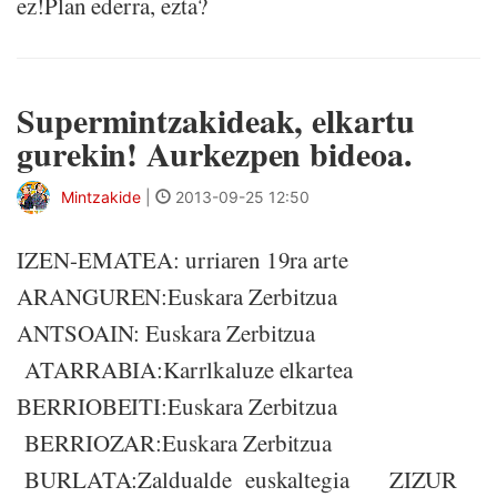
ez!Plan ederra, ezta?
Supermintzakideak, elkartu
gurekin! Aurkezpen bideoa.
Mintzakide
|
2013-09-25 12:50
IZEN-EMATEA: urriaren 19ra arte
ARANGUREN:Euskara Zerbitzua
ANTSOAIN: Euskara Zerbitzua
ATARRABIA:Karrlkaluze elkartea
BERRIOBEITI:Euskara Zerbitzua
BERRIOZAR:Euskara Zerbitzua
BURLATA:Zaldualde euskaltegia ZIZUR