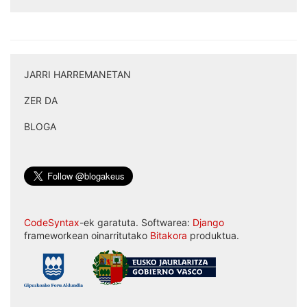
JARRI HARREMANETAN
|
ZER DA
|
BLOGA
CodeSyntax
-ek garatuta. Softwarea:
Django
frameworkean oinarritutako
Bitakora
produktua.