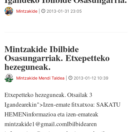
Mintzakide
|
2013-01-31 23:05
Mintzakide Ibilbide
Osasungarriak. Etxepetteko
hezeguneak.
Mintzakide Mendi Taldea
|
2013-01-12 10:39
Etxepetteko hezeguneak. Otsailak 3
Igandearekin">Izen-emate fitxatxoa: SAKATU
HEMENinformazioa eta izen-emateak
mintzakide1@gmail.comIbilbidearen