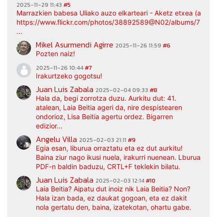
2025-11-29 11:43
#5
Marrazkien babesa Uliako auzo elkarteari - Aketz etxea (argaz
https://www.flickr.com/photos/38892589@N02/albums/7217
...
Mikel Asurmendi Agirre
2025-11-26 11:59
#6
Pozten naiz!
2025-11-26 10:44
#7
Irakurtzeko gogotsu!
Juan Luis Zabala
2025-02-04 09:33
#8
Hala da, begi zorrotza duzu. Aurkitu dut: 41.
atalean, Laia Beitia ageri da, nire despistearen
ondorioz, Lisa Beitia agertu ordez. Bigarren
edizior...
Angelu Villa
2025-02-03 21:11
#9
Egia esan, liburua orraztatu eta ez dut aurkitu!
Baina ziur nago ikusi nuela, irakurri nuenean. Lburua
PDF-n baldin baduzu, CRTL+F teklekin bilatu.
Juan Luis Zabala
2025-02-03 12:14
#10
Laia Beitia? Aipatu dut inoiz nik Laia Beitia? Non?
Hala izan bada, ez daukat gogoan, eta ez dakit
nola gertatu den, baina, izatekotan, ohartu gabe.