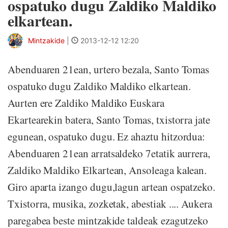
ospatuko dugu Zaldiko Maldiko
elkartean.
Mintzakide
|
2013-12-12 12:20
Abenduaren 21ean, urtero bezala, Santo Tomas
ospatuko dugu Zaldiko Maldiko elkartean.
Aurten ere Zaldiko Maldiko Euskara
Ekartearekin batera, Santo Tomas, txistorra jate
egunean, ospatuko dugu. Ez ahaztu hitzordua:
Abenduaren 21ean arratsaldeko 7etatik aurrera,
Zaldiko Maldiko Elkartean, Ansoleaga kalean.
Giro aparta izango dugu,lagun artean ospatzeko.
Txistorra, musika, zozketak, abestiak .... Aukera
paregabea beste mintzakide taldeak ezagutzeko