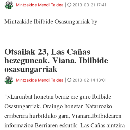
Mintzakide Mendi Taldea
|
2013-03-21 17:41
Mintzakide Ibilbide Osasungarriak by
Otsailak 23, Las Cañas
hezeguneak. Viana. Ibilbide
osasungarriak
Mintzakide Mendi Taldea
|
2013-02-14 13:01
">Larunbat honetan berriz ere gure Ibilbide
Osasungarriak. Oraingo honetan Nafarroako
erriberara hurbilduko gara, Vianara.Ibilbidearen
informazioa Berriaren eskutik: Las Cañas aintzira