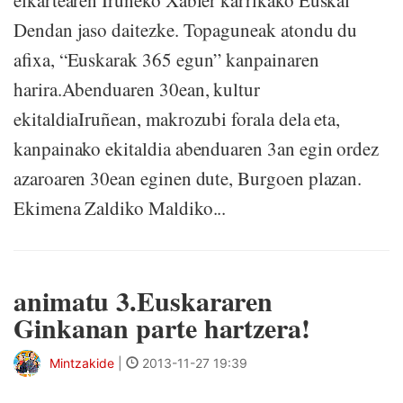
Dendan jaso daitezke. Topaguneak atondu du
afixa, “Euskarak 365 egun” kanpainaren
harira.Abenduaren 30ean, kultur
ekitaldiaIruñean, makrozubi forala dela eta,
kanpainako ekitaldia abenduaren 3an egin ordez
azaroaren 30ean eginen dute, Burgoen plazan.
Ekimena Zaldiko Maldiko...
animatu 3.Euskararen
Ginkanan parte hartzera!
Mintzakide
|
2013-11-27 19:39