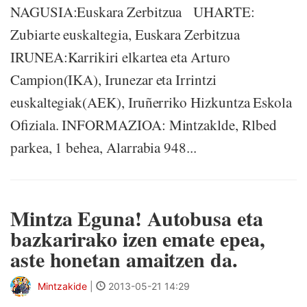
NAGUSIA:Euskara Zerbitzua UHARTE:
Zubiarte euskaltegia, Euskara Zerbitzua
IRUNEA:Karrikiri elkartea eta Arturo
Campion(IKA), Irunezar eta Irrintzi
euskaltegiak(AEK), Iruñerriko Hizkuntza Eskola
Ofiziala. INFORMAZIOA: Mintzaklde, Rlbed
parkea, 1 behea, Alarrabia 948...
Mintza Eguna! Autobusa eta
bazkarirako izen emate epea,
aste honetan amaitzen da.
Mintzakide
|
2013-05-21 14:29