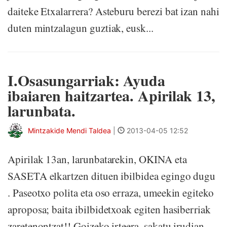
daiteke Etxalarrera? Asteburu berezi bat izan nahi
duten mintzalagun guztiak, eusk...
I.Osasungarriak: Ayuda
ibaiaren haitzartea. Apirilak 13,
larunbata.
Mintzakide Mendi Taldea
|
2013-04-05 12:52
Apirilak 13an, larunbatarekin, OKINA eta
SASETA elkartzen dituen ibilbidea egingo dugu
. Paseotxo polita eta oso erraza, umeekin egiteko
aproposa; baita ibilbidetxoak egiten hasiberriak
zaretenontzat!! Goizeko irteera. sakatu irudian