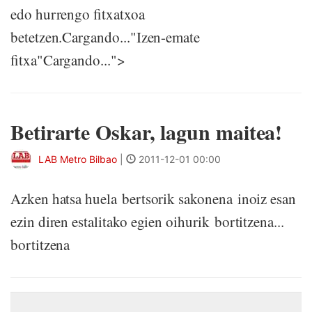
edo hurrengo fitxatxoa
betetzen.Cargando..."Izen-emate
fitxa"Cargando...">
Betirarte Oskar, lagun maitea!
LAB Metro Bilbao
|
2011-12-01 00:00
Azken hatsa huela bertsorik sakonena inoiz esan
ezin diren estalitako egien oihurik bortitzena...
bortitzena