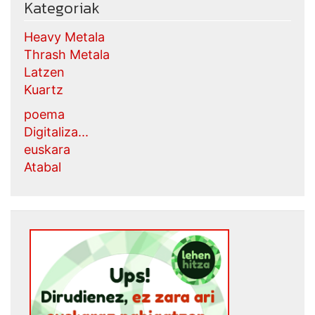
Kategoriak
Heavy Metala
Thrash Metala
Latzen
Kuartz
poema
Digitaliza...
euskara
Atabal