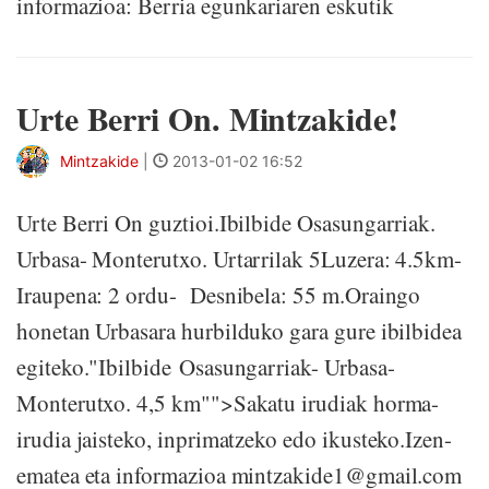
informazioa: Berria egunkariaren eskutik
Urte Berri On. Mintzakide!
Mintzakide
|
2013-01-02 16:52
Urte Berri On guztioi.Ibilbide Osasungarriak.
Urbasa- Monterutxo. Urtarrilak 5Luzera: 4.5km-
Iraupena: 2 ordu- Desnibela: 55 m.Oraingo
honetan Urbasara hurbilduko gara gure ibilbidea
egiteko."Ibilbide Osasungarriak- Urbasa-
Monterutxo. 4,5 km"">Sakatu irudiak horma-
irudia jaisteko, inprimatzeko edo ikusteko.Izen-
ematea eta informazioa mintzakide1@gmail.com