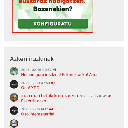
Azken iruzkinak
2026-02-16 08:57
#1
Hemen gure iruzkina! Eskerrik asko! Aitor
2025-12-19 07:54
#2
Ona! XDD
joan mari beloki kortexarena
2025-12-16 16:49
#3
Eskerrik asko.
2025-12-16 14:17
#4
Oso interesgarria!