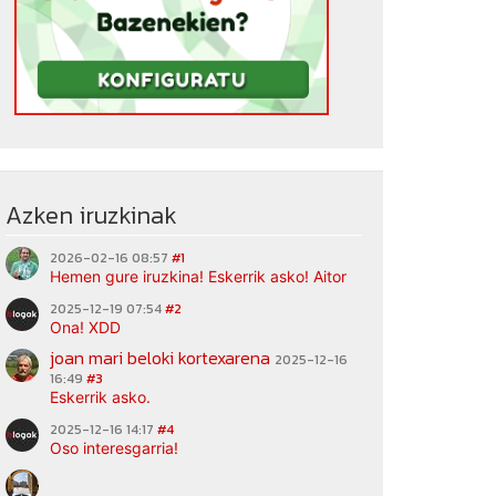
Azken iruzkinak
2026-02-16 08:57
#1
Hemen gure iruzkina! Eskerrik asko! Aitor
2025-12-19 07:54
#2
Ona! XDD
joan mari beloki kortexarena
2025-12-16
16:49
#3
Eskerrik asko.
2025-12-16 14:17
#4
Oso interesgarria!