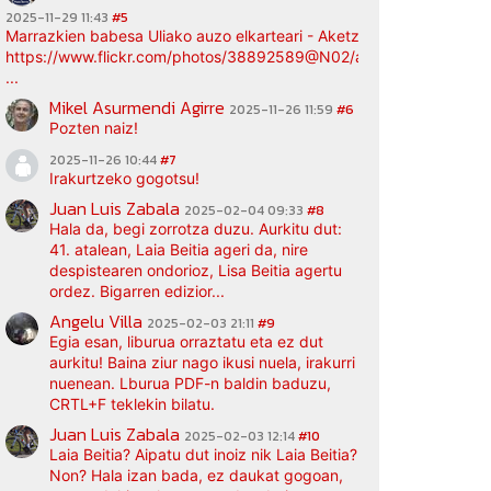
2025-11-29 11:43
#5
Marrazkien babesa Uliako auzo elkarteari - Aketz etxea (argazki bi
https://www.flickr.com/photos/38892589@N02/albums/72177720
...
Mikel Asurmendi Agirre
2025-11-26 11:59
#6
Pozten naiz!
2025-11-26 10:44
#7
Irakurtzeko gogotsu!
Juan Luis Zabala
2025-02-04 09:33
#8
Hala da, begi zorrotza duzu. Aurkitu dut:
41. atalean, Laia Beitia ageri da, nire
despistearen ondorioz, Lisa Beitia agertu
ordez. Bigarren edizior...
Angelu Villa
2025-02-03 21:11
#9
Egia esan, liburua orraztatu eta ez dut
aurkitu! Baina ziur nago ikusi nuela, irakurri
nuenean. Lburua PDF-n baldin baduzu,
CRTL+F teklekin bilatu.
Juan Luis Zabala
2025-02-03 12:14
#10
Laia Beitia? Aipatu dut inoiz nik Laia Beitia?
Non? Hala izan bada, ez daukat gogoan,