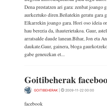
Dena prestatzen ari gara: zenbat joango g
aurkeztuko diren.Beñatekin geratu gara 
Elkarrekin joango gara. Hori oso ideia o
hau berezia da, ihauterietakoa. Gaur, ast
arratsalde daude lanean.Bihar, Jon eta A
daukate.Gaur, gainera, bloga gaurkotzeko
gabe geneuzkan et...
Goitibeherak facebo
GOITIBEHERAK
|
2009-11-22 00:00
facebook