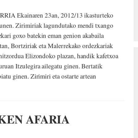
 Ekainaren 23an, 2012/13 ikasturteko
kunen. Zirimiriak lagundutako mendi txango
zkari goxo batekin eman genion akabaila
ztan, Bortziriak eta Malerrekako ordezkariak
 hitzordua Elizondoko plazan, handik kafetxoa
ruan Itzulegira ailegatu ginen. Bertatik
atu ginen. Zirimiri eta ostarte artean
KEN AFARIA