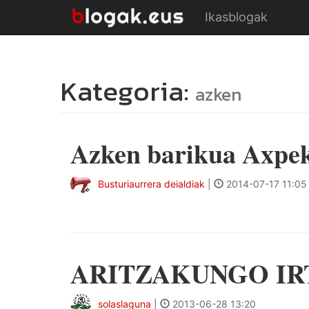
Ikasblogak
Kategoria:
azken
Azken barikua Axpek
Busturiaurrera deialdiak
|
2014-07-17 11:05
ARITZAKUNGO IR
solaslaguna
|
2013-06-28 13:20