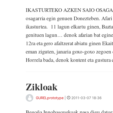
IKASTURTEKO AZKEN SAIO OSAGARRIA 
osagarria egin genuen Donezteben. Afari
ikasturtea. 11 lagun elkartu ginen, Bazt
genituen lagun… denok afarian bat eginez
12ra eta gero afaltzerat abiatu ginen Ekai
eman ziguten, janaria goxo-goxo zegoen e
Horrela bada, denok kontent eta gustura 
Zikloak
GURELprototype
|
2011-03-07 18:36
Begoña Innobasquekoak pasa digu datorr