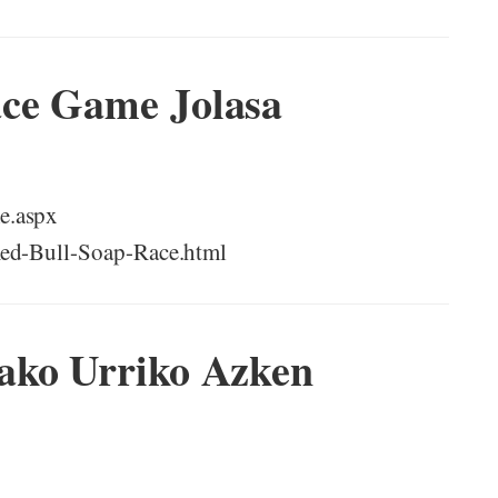
ce Game Jolasa
e.aspx
Red-Bull-Soap-Race.html
ako Urriko Azken