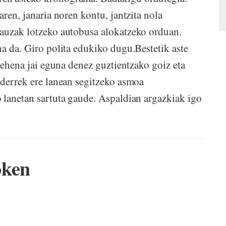
aren, janaria noren kontu, jantzita nola
gauzak lotzeko autobusa alokatzeko orduan.
na da. Giro polita edukiko dugu.Bestetik aste
elehena jai eguna denez guztientzako goiz eta
nderrek ere lanean segitzeko asmoa
 lanetan sartuta gaude. Aspaldian argazkiak igo
oken