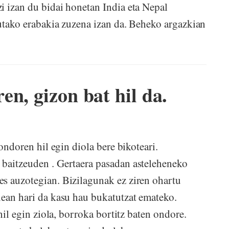
i izan du bidai honetan India eta Nepal
tutako erabakia zuzena izan da. Beheko argazkian
n, gizon bat hil da.
ndoren hil egin diola bere bikoteari.
 baitzeuden . Gertaera pasadan asteleheneko
s auzotegian. Bizilagunak ez ziren ohartu
nean hari da kasu hau bukatutzat emateko.
 hil egin ziola, borroka bortitz baten ondore.