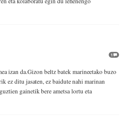
eren eta kolaboratu egin du lehenengo
1
ea izan da.Gizon beltz batek marineetako buzo
ik ez ditu jasaten, ez baidute nahi marinan
uztien gainetik bere ametsa lortu eta