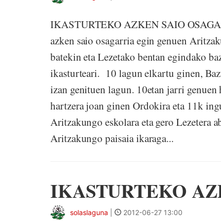
IKASTURTEKO AZKEN SAIO OSAGARRIA
azken saio osagarria egin genuen Aritza
batekin eta Lezetako bentan egindako ba
ikasturteari. 10 lagun elkartu ginen, Ba
izan genituen lagun. 10etan jarri genuen
hartzera joan ginen Ordokira eta 11k ingu
Aritzakungo eskolara eta gero Lezetera abi
Aritzakungo paisaia ikaraga...
IKASTURTEKO AZ
solaslaguna
|
2012-06-27 13:00