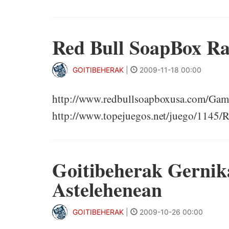
Red Bull SoapBox Ra
GOITIBEHERAK
|
2009-11-18 00:00
http://www.redbullsoapboxusa.com/Gam
http://www.topejuegos.net/juego/1145/
Goitibeherak Gernik
Astelehenean
GOITIBEHERAK
|
2009-10-26 00:00