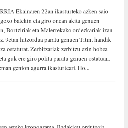
Ekainaren 22an ikasturteko azken saio
 goxo batekin eta giro onean akitu genuen
an, Bortziriak eta Malerrekako ordezkariak izan
. 9etan hitzordua paratu genuen Titin, handik
tza ostaturat. Zerbitzariak zerbitzu ezin hobea
ta guk ere giro polita paratu genuen ostatuan.
eman genion agurra ikasturteari. Ho...
en asteko kronograma. Badakigu ordutegia.