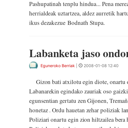
Pashupatinah tenplu hindua... Pena merez
herrialdeak uztartzea, aldez aurretik har
ikus dezakezue Bodnath Stupa.
Labanketa jaso ondore
Eguneroko Berriak
|
2008-01-08 12:40
Gizon bati atxilotu egin diote, onartu o
Labanarekin egindako zauriak oso gaizki
egunsentian gertatu zen Gijonen, Tremañe
honetaz . Ordu hauetan zehar poliziak la
Poliziari onartu egin zion hiltzailea bera