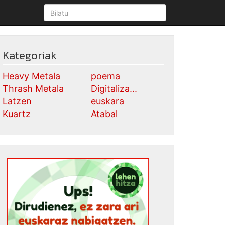
Kategoriak
Heavy Metala
poema
Thrash Metala
Digitaliza...
Latzen
euskara
Kuartz
Atabal