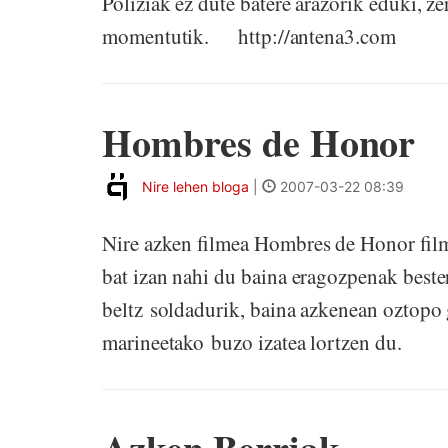
Poliziak ez dute batere arazorik eduki, z
momentutik. http://antena3.com
Hombres de Honor
Nire lehen bloga
|
2007-03-22 08:39
Nire azken filmea Hombres de Honor film
bat izan nahi du baina eragozpenak bester
beltz soldadurik, baina azkenean oztopo g
marineetako buzo izatea lortzen du.