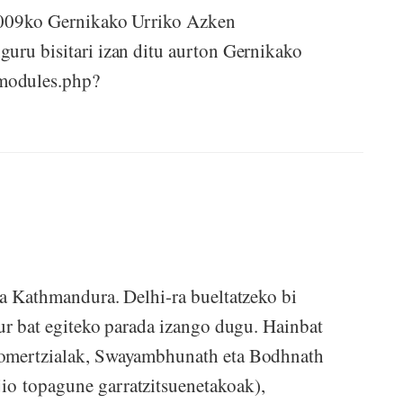
 2009ko Gernikako Urriko Azken
uru bisitari izan ditu aurton Gernikako
modules.php?
ra Kathmandura. Delhi-ra bueltatzeko bi
pur bat egiteko parada izango dugu. Hainbat
komertzialak, Swayambhunath eta Bodhnath
io topagune garratzitsuenetakoak),