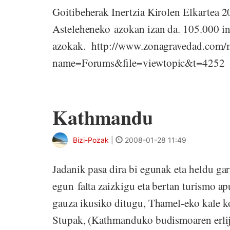
Goitibeherak Inertzia Kirolen Elkartea
Asteleheneko azokan izan da. 105.000 ing
azokak. http://www.zonagravedad.com/
name=Forums&file=viewtopic&t=4252
Kathmandu
Bizi-Pozak
|
2008-01-28 11:49
Jadanik pasa dira bi egunak eta heldu ga
egun falta zaizkigu eta bertan turismo a
gauza ikusiko ditugu, Thamel-eko kale 
Stupak, (Kathmanduko budismoaren erlij