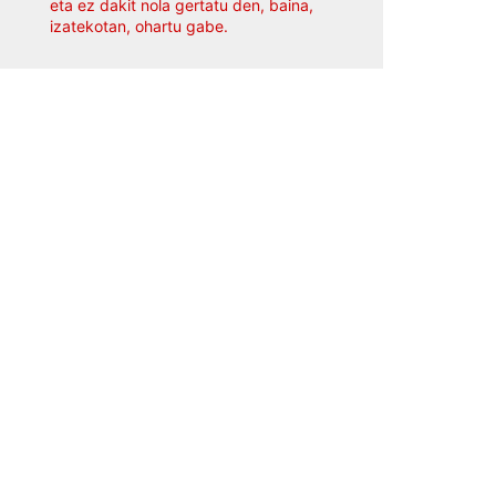
eta ez dakit nola gertatu den, baina,
izatekotan, ohartu gabe.