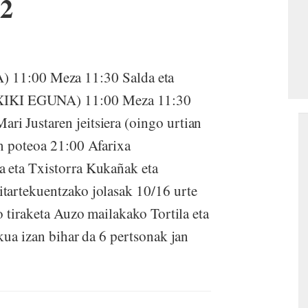
12
1:00 Meza 11:30 Salda eta
IKI EGUNA) 11:00 Meza 11:30
i Justaren jeitsiera (oingo urtian
n poteoa 21:00 Afarixa
 eta Txistorra Kukañak eta
tartekuentzako jolasak 10/16 urte
o tiraketa Auzo mailakako Tortila eta
kua izan bihar da 6 pertsonak jan