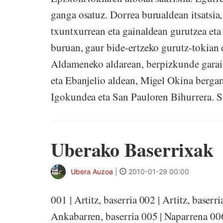
ganga osatuz. Dorrea burualdean itsatsia,
txuntxurrean eta gainaldean gurutzea et
buruan, gaur bide-ertzeko gurutz-tokian
Aldameneko aldarean, berpizkunde garaik
eta Ebanjelio aldean, Migel Okina bergar
Igokundea eta San Pauloren Bihurrera. Sar
Uberako Baserrixak
Ubera Auzoa
|
2010-01-29 00:00
001 | Artitz, baserria 002 | Artitz, baserr
Ankabarren, baserria 005 | Naparrena 006 