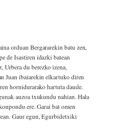
aina orduan Bergararekin batu zen,
e de Isastiren idazki batean
z, Urbera du berezko izena,
n Juan ibaiarekin elkartuko diren
aren hornidurarako hartuta daude.
lagunak auzoa txukundu nahian. Hala
a konpondu ere. Garai bat omen
rean. Gaur egun, Egurbidetxiki