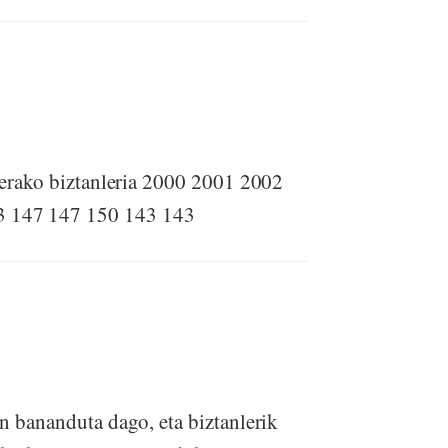
o biztanleria 2000 2001 2002
3 147 147 150 143 143
n bananduta dago, eta biztanlerik