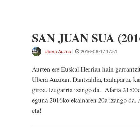
SAN JUAN SUA (2016
Ubera Auzoa
|
2016-06-17 17:51
Aurten ere Euskal Herrian hain garrantz
Ubera Auzoan. Dantzaldia, txalaparta, kan
giroa. Izugarria izango da. Afaria 21:00
eguna 2016ko ekainaren 20a izango da. A
eta!