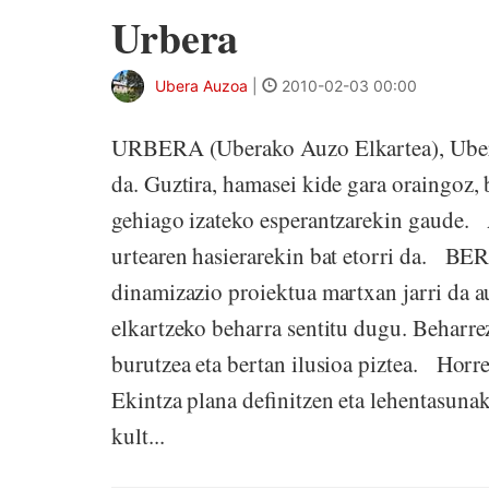
Urbera
Ubera Auzoa
|
2010-02-03 00:00
URBERA (Uberako Auzo Elkartea), Ubera
da. Guztira, hamasei kide gara oraingoz, 
gehiago izateko esperantzarekin gaude. 
urtearen hasierarekin bat etorri da. B
dinamizazio proiektua martxan jarri da a
elkartzeko beharra sentitu dugu. Beharre
burutzea eta bertan ilusioa piztea. Horre
Ekintza plana definitzen eta lehentasunak
kult...