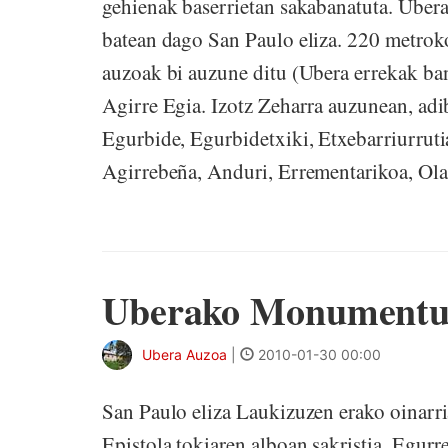
gehienak baserrietan sakabanatuta. Ube
batean dago San Paulo eliza. 220 metrok
auzoak bi auzune ditu (Ubera errekak ban
Agirre Egia. Izotz Zeharra auzunean, adi
Egurbide, Egurbidetxiki, Etxebarriurrutia
Agirrebeña, Anduri, Errementarikoa
Uberako Monument
Ubera Auzoa
|
2010-01-30 00:00
San Paulo eliza Laukizuzen erako oinarri
Epistola tokiaren alboan sakristia. Egurr