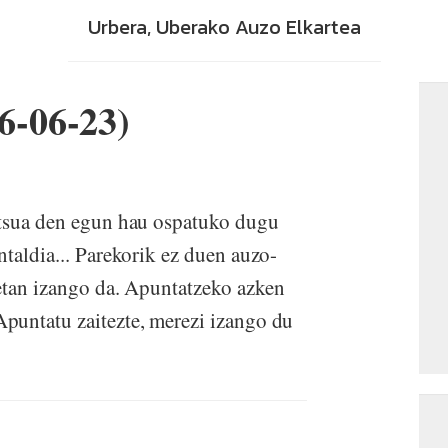
Urbera, Uberako Auzo Elkartea
-06-23)
itsua den egun hau ospatuko dugu
taldia... Parekorik ez duen auzo-
etan izango da. Apuntatzeko azken
puntatu zaitezte, merezi izango du