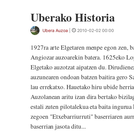
Uberako Historia
Ubera Auzoa
|
2010-02-02 00:00
1927ra arte Elgetaren menpe egon zen, b
Angiozar auzoarekin batera. 1625eko Lop
Elgetako auzotzat aipatzen du. Dirudiene
auzunearen ondoan batzen baitira gero Sa
lau errekatxo. Hauetako hiru ubide herri
Auzolanean aritu izan dira bertako bizi
estali zuten pilotalekua eta baita inguru
zegoen "Etxebarriurruti" baserriaren aur
baserrian jasota ditu...