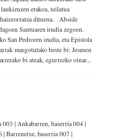
 laukizuzen erakoa, teilatua
a haizeorratza dituena. Abside
 dagoen Santuaren irudia zegoen.
o San Pedroren irudia, eta Epistola
arrak margotutako beste bi: Jesusen
rerako bi ateak, egurrezko oinar...
ia 003 | Ankabarren, baserria 004 |
| Barrenetxe, baserria 007 |