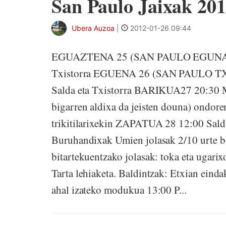
San Paulo Jaixak 20
Ubera Auzoa
|
2012-01-26 09:44
EGUAZTENA 25 (SAN PAULO EGUNA) 1
Txistorra EGUENA 26 (SAN PAULO TX
Salda eta Txistorra BARIKUA27 20:30 Mar
bigarren aldixa da jeisten douna) ondore
trikitilarixekin ZAPATUA 28 12:00 Salda
Buruhandixak Umien jolasak 2/10 urte bi
bitartekuentzako jolasak: toka eta ugarix
Tarta lehiaketa. Baldintzak: Etxian einda
ahal izateko modukua 13:00 P...