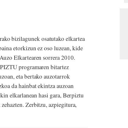
ko bizilagunek osatutako elkartea
baina etorkizun ez oso luzean, kide
Auzo Elkartearen sorrera 2010.
ERPIZTU programaren bitartez
uzoan, eta bertako auzotarrok
zkoa da hainbat ekintza auzoan
kin elkarlanean hasi gara, Berpiztu
 zehazten. Zerbitzu, azpiegitura,