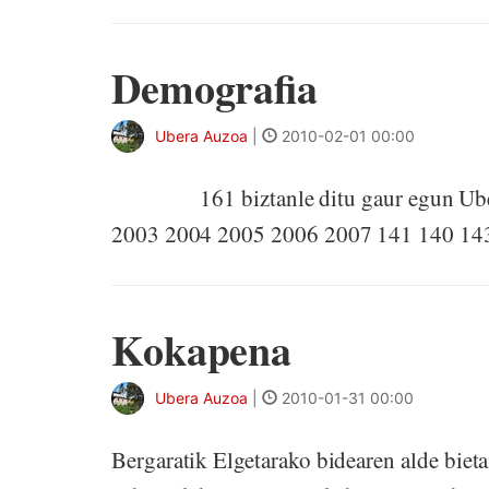
Demografia
Ubera Auzoa
|
2010-02-01 00:00
161 biztanle ditu gaur egun Uberak
2003 2004 2005 2006 2007 141 140 14
Kokapena
Ubera Auzoa
|
2010-01-31 00:00
Bergaratik Elgetarako bidearen alde bieta