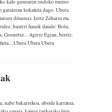
rako kale-gunearen ondoko muino
o garaieran kokatuta dago. Ubera
atzen dituena): Izotz Zeharra eta
bidez, baserri hauek daude: Bolu,
, Goenetxe... Agirre Egian, berriz:
, Olañeta... Ubera Ubera Ubera
uak
a, nabe bakarrekoa, abside karratua.
ezko sapaia, kainoi tankerako hiru