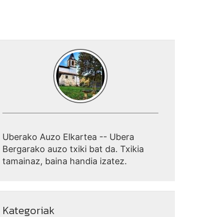
Uberako Auzo Elkartea -- Ubera
Bergarako auzo txiki bat da. Txikia
tamainaz, baina handia izatez.
Kategoriak