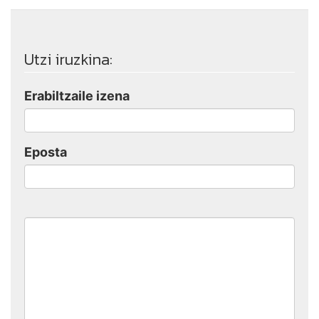
Utzi iruzkina:
Erabiltzaile izena
Eposta