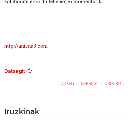
kolaboratu egin du lehenengo momentutik.
http://antena3.com
Datsegit
AZKEN
BERRIAK
ORDUKO
Iruzkinak