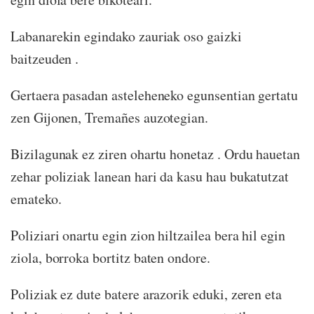
Labanarekin egindako zauriak oso gaizki
baitzeuden .
Gertaera pasadan asteleheneko egunsentian gertatu
zen Gijonen, Tremañes auzotegian.
Bizilagunak ez ziren ohartu honetaz . Ordu hauetan
zehar poliziak lanean hari da kasu hau bukatutzat
emateko.
Poliziari onartu egin zion hiltzailea bera hil egin
ziola, borroka bortitz baten ondore.
Poliziak ez dute batere arazorik eduki, zeren eta