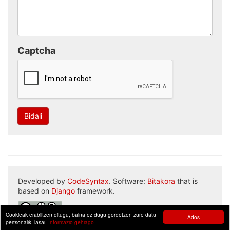
Captcha
Bidali
Developed by
CodeSyntax
. Software:
Bitakora
that is
based on
Django
framework.
Cookieak erabiltzen ditugu, baina ez dugu gordetzen zure datu
Ados
pertsonalik, lasai.
Informazio gehiago