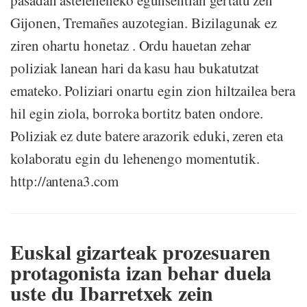
pasadan asteleheneko egunsentian gertatu zen
Gijonen, Tremañes auzotegian. Bizilagunak ez
ziren ohartu honetaz . Ordu hauetan zehar
poliziak lanean hari da kasu hau bukatutzat
emateko. Poliziari onartu egin zion hiltzailea bera
hil egin ziola, borroka bortitz baten ondore.
Poliziak ez dute batere arazorik eduki, zeren eta
kolaboratu egin du lehenengo momentutik.
http://antena3.com
Euskal gizarteak prozesuaren
protagonista izan behar duela
uste du Ibarretxek zein