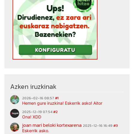
Azken iruzkinak
2026-02-16 08:57
#1
Hemen gure iruzkina! Eskerrik asko! Aitor
2025-12-19 07:54
#2
Ona! XDD
joan mari beloki kortexarena
2025-12-16 16:49
#3
Eskerrik asko.