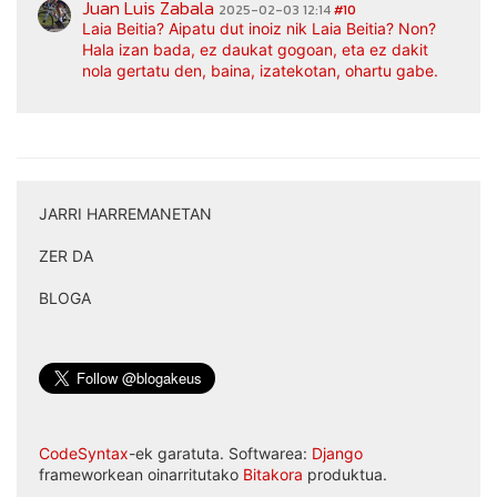
Juan Luis Zabala
2025-02-03 12:14
#10
Laia Beitia? Aipatu dut inoiz nik Laia Beitia? Non?
Hala izan bada, ez daukat gogoan, eta ez dakit
nola gertatu den, baina, izatekotan, ohartu gabe.
JARRI HARREMANETAN
|
ZER DA
|
BLOGA
CodeSyntax
-ek garatuta. Softwarea:
Django
frameworkean oinarritutako
Bitakora
produktua.