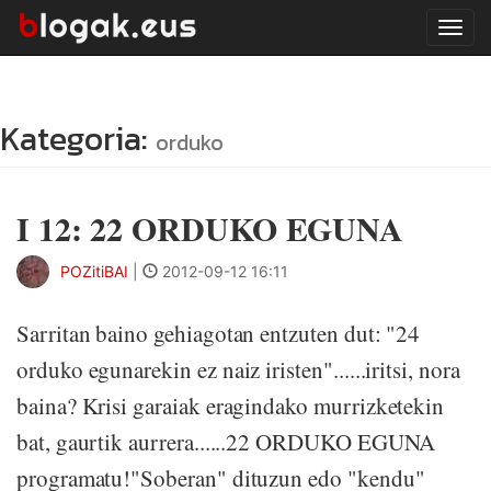
Tog
navi
Kategoria:
orduko
I 12: 22 ORDUKO EGUNA
POZitiBAI
|
2012-09-12 16:11
Sarritan baino gehiagotan entzuten dut: "24
orduko egunarekin ez naiz iristen"......iritsi, nora
baina? Krisi garaiak eragindako murrizketekin
bat, gaurtik aurrera......22 ORDUKO EGUNA
programatu!"Soberan" dituzun edo "kendu"