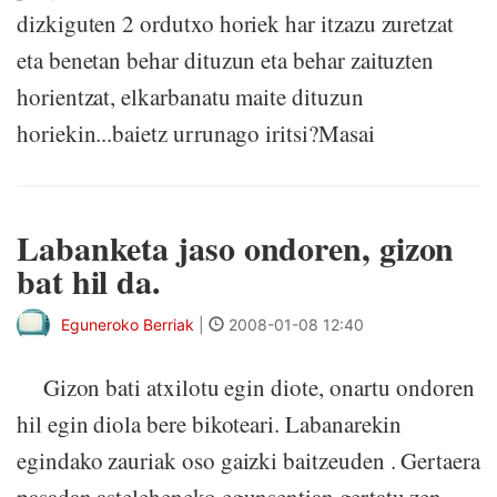
dizkiguten 2 ordutxo horiek har itzazu zuretzat
eta benetan behar dituzun eta behar zaituzten
horientzat, elkarbanatu maite dituzun
horiekin...baietz urrunago iritsi?Masai
Labanketa jaso ondoren, gizon
bat hil da.
Eguneroko Berriak
|
2008-01-08 12:40
Gizon bati atxilotu egin diote, onartu ondoren
hil egin diola bere bikoteari. Labanarekin
egindako zauriak oso gaizki baitzeuden . Gertaera