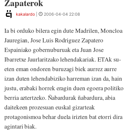
Zapaterok
kakalardo
|
2006-04-04 22:08
Ia bi orduko bilera egin dute Madrilen, Moncloa
Jauregian, Jose Luis Rodriguez Zapatero
Espainiako gobernuburuak eta Juan Jose
Ibarretxe Jaurlaritzako lehendakariak. ETAk su-
eten eman ondoren buruzagi biek aurrez aurre
izan duten lehendabiziko harreman izan da, hain
justu, erabaki horrek eragin duen egoera politiko
berria aztertzeko. Ñabardurak ñabardura, abia
daitekeen prozesuan euskal gizarteak
protagonismoa behar duela irizten bat etorri dira
agintari biak.