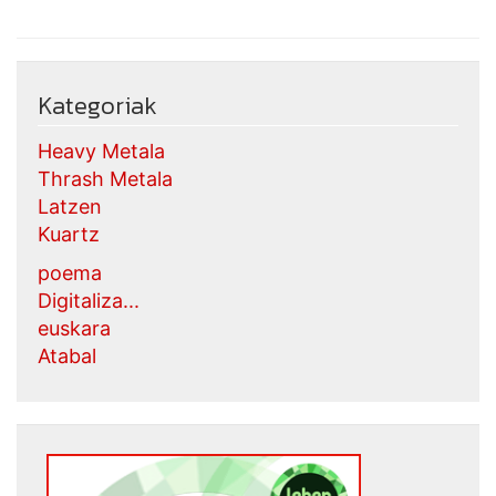
Kategoriak
Heavy Metala
Thrash Metala
Latzen
Kuartz
poema
Digitaliza...
euskara
Atabal