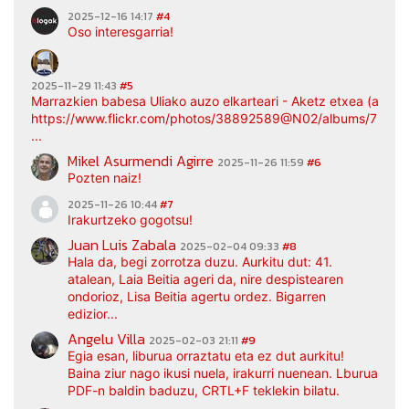
2025-12-16 14:17
#4
Oso interesgarria!
2025-11-29 11:43
#5
Marrazkien babesa Uliako auzo elkarteari - Aketz etxea (argaz
https://www.flickr.com/photos/38892589@N02/albums/7217
...
Mikel Asurmendi Agirre
2025-11-26 11:59
#6
Pozten naiz!
2025-11-26 10:44
#7
Irakurtzeko gogotsu!
Juan Luis Zabala
2025-02-04 09:33
#8
Hala da, begi zorrotza duzu. Aurkitu dut: 41.
atalean, Laia Beitia ageri da, nire despistearen
ondorioz, Lisa Beitia agertu ordez. Bigarren
edizior...
Angelu Villa
2025-02-03 21:11
#9
Egia esan, liburua orraztatu eta ez dut aurkitu!
Baina ziur nago ikusi nuela, irakurri nuenean. Lburua
PDF-n baldin baduzu, CRTL+F teklekin bilatu.