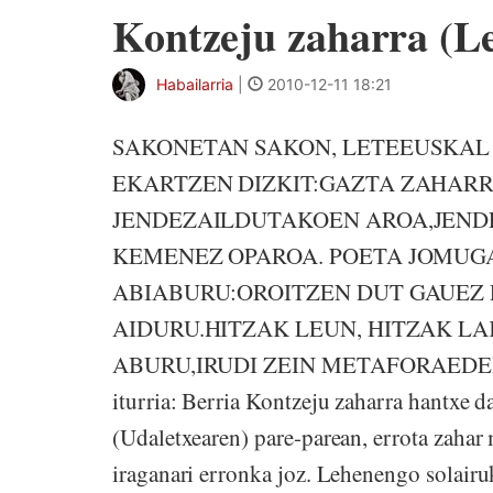
Kontzeju zaharra (Le
Habailarria
|
2010-12-11 18:21
SAKONETAN SAKON, LETEEUSKAL
EKARTZEN DIZKIT:GAZTA ZAHARR
JENDEZAILDUTAKOEN AROA,JEND
KEMENEZ OPAROA. POETA JOMUG
ABIABURU:OROITZEN DUT GAUEZ
AIDURU.HITZAK LEUN, HITZAK LA
ABURU,IRUDI ZEIN METAFORAEDER
iturria: Berria Kontzeju zaharra hantxe d
(Udaletxearen) pare-parean, errota zahar
iraganari erronka joz. Lehenengo solairuk