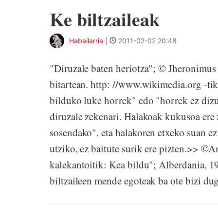
Ke biltzaileak
Habailarria
|
2011-02-02 20:48
"Diruzale baten heriotza"; © Jheronimu
bitartean. http: //www.wikimedia.org -ti
bilduko luke horrek" edo "horrek ez diz
diruzale zekenari. Halakoak kukusoa ere
sosendako", eta halakoren etxeko suan ez 
utziko, ez baitute surik ere pizten.>> ©A
kalekantoitik: Kea bildu"; Alberdania, 
biltzaileen mende egoteak ba ote bizi dug