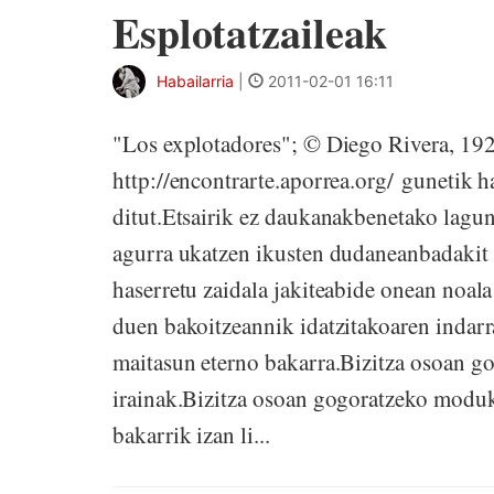
Esplotatzaileak
Habailarria
|
2011-02-01 16:11
"Los explotadores"; © Diego Rivera, 192
http://encontrarte.aporrea.org/ gunetik h
ditut.Etsairik ez daukanakbenetako laguni
agurra ukatzen ikusten dudaneanbadakit n
haserretu zaidala jakiteabide onean noala 
duen bakoitzeannik idatzitakoaren indarr
maitasun eterno bakarra.Bizitza osoan g
irainak.Bizitza osoan gogoratzeko moduko
bakarrik izan li...