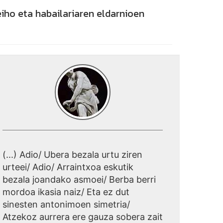
leiho eta habailariaren eldarnioen
(...) Adio/ Ubera bezala urtu ziren
urteei/ Adio/ Arraintxoa eskutik
bezala joandako asmoei/ Berba berri
mordoa ikasia naiz/ Eta ez dut
sinesten antonimoen simetria/
Atzekoz aurrera ere gauza sobera zait