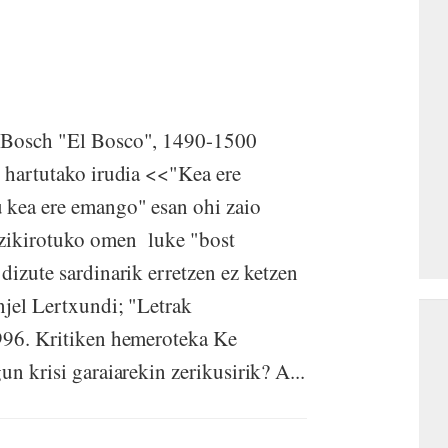
s Bosch "El Bosco", 1490-1500
k hartutako irudia <<"Kea ere
u kea ere emango" esan ohi zaio
 zikirotuko omen luke "bost
dizute sardinarik erretzen ez ketzen
njel Lertxundi; "Letrak
1996. Kritiken hemeroteka Ke
un krisi garaiarekin zerikusirik? A...