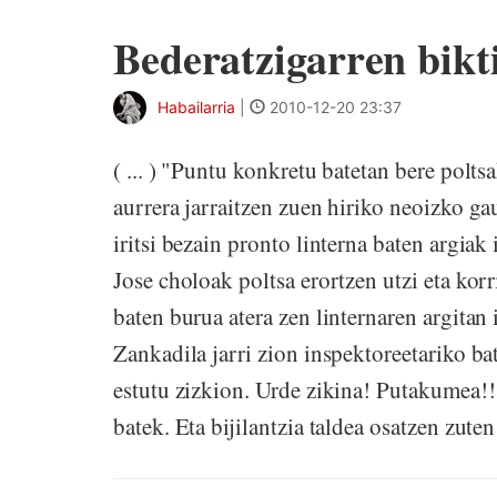
Bederatzigarren bik
Habailarria
|
2010-12-20 23:37
( ... ) "Puntu konkretu batetan bere polt
aurrera jarraitzen zuen hiriko neoizko g
iritsi bezain pronto linterna baten argiak 
Jose choloak poltsa erortzen utzi eta kor
baten burua atera zen linternaren argitan
Zankadila jarri zion inspektoreetariko b
estutu zizkion. Urde zikina! Putakumea!! 
batek. Eta bijilantzia taldea osatzen zuten 