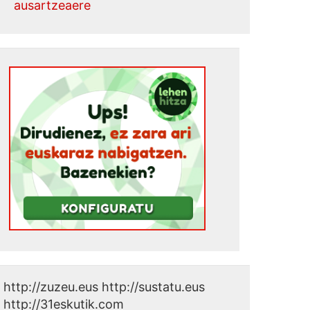
ausartzeaere
http://zuzeu.eus http://sustatu.eus
http://31eskutik.com