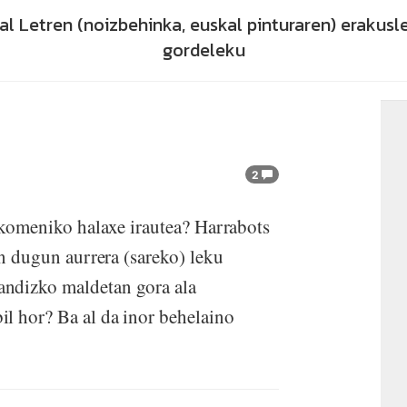
skal Letren (noizbehinka, euskal pinturaren) erakus
gordeleku
2
e komeniko halaxe irautea? Harrabots
en dugun aurrera (sareko) leku
andizko maldetan gora ala
l hor? Ba al da inor behelaino