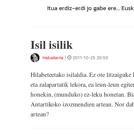
Itua erdiz-erdi jo gabe ere... Eu
Isil isilik
Habailarria
|
2011-10-25 20:50
Hilabeteetako isilaldia. Ez ote litzaiguk
eta zalapartatik lekora, ea leun-leun egit
honekin, (munduko) ez-leku honetan. Bi
Antartikoko izozmendien artean. Nor dabi
artean?