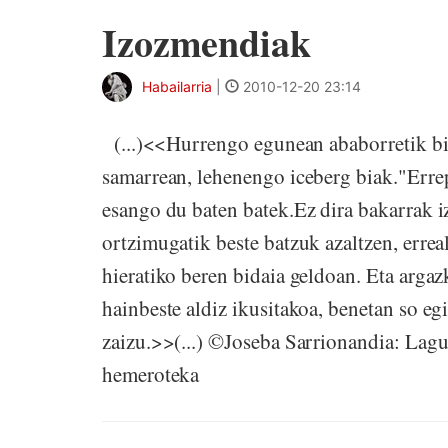
Izozmendiak
Habailarria
|
2010-12-20 23:14
(...)<<Hurrengo egunean ababorretik bi i
samarrean, lehenengo iceberg biak."Errep
esango du baten batek.Ez dira bakarrak i
ortzimugatik beste batzuk azaltzen, errea
hieratiko beren bidaia geldoan. Eta argazk
hainbeste aldiz ikusitakoa, benetan so egin
zaizu.>>(...) ©Joseba Sarrionandia: Lagu
hemeroteka