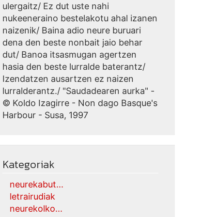
ulergaitz/ Ez dut uste nahi
nukeeneraino bestelakotu ahal izanen
naizenik/ Baina adio neure buruari
dena den beste nonbait jaio behar
dut/ Banoa itsasmugan agertzen
hasia den beste lurralde baterantz/
Izendatzen ausartzen ez naizen
lurralderantz./ "Saudadearen aurka" -
© Koldo Izagirre - Non dago Basque's
Harbour - Susa, 1997
Kategoriak
neurekabut...
letrairudiak
neurekolko...