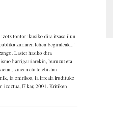
zotz tontor ikusiko dira itsaso ilun
ublika zuriaren lehen begiraleak..."
zango. Laster hasiko dira
lismo harrigarriarekin, buruzut eta
ietan, zinean eta telebistan
ik, ia onirikoa, ia irreala irudituko
n izoztua, Elkar, 2001. Kritiken