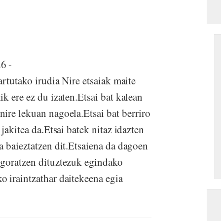
6 -
artutako irudia Nire etsaiak maite
k ere ez du izaten.Etsai bat kalean
ire lekuan nagoela.Etsai bat berriro
jakitea da.Etsai batek nitaz idazten
a baieztatzen dit.Etsaiena da dagoen
ogoratzen dituztezuk egindako
 iraintzathar daitekeena egia