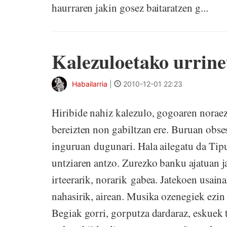
haurraren jakin gosez baitaratzen g...
Kalezuloetako urrine
Habailarria
|
2010-12-01 22:23
Hiribide nahiz kalezulo, gogoaren noraez
bereizten non gabiltzan ere. Buruan obse
inguruan dugunari. Hala ailegatu da Tipul
untziaren antzo. Zurezko banku ajatuan jar
irteerarik, norarik gabea. Jatekoen usaina
nahasirik, airean. Musika ozenegiek ezin 
Begiak gorri, gorputza dardaraz, eskuek 