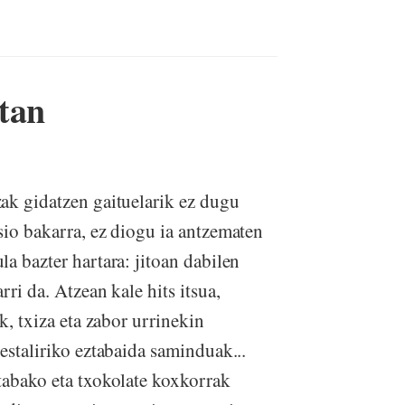
tan
ak gidatzen gaituelarik ez dugu
sio bakarra, ez diogu ia antzematen
a bazter hartara: jitoan dabilen
ri da. Atzean kale hits itsua,
k, txiza eta zabor urrinekin
estaliriko eztabaida saminduak...
tabako eta txokolate koxkorrak