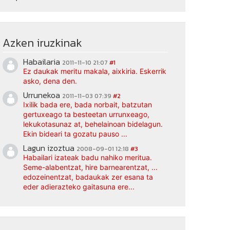
Azken iruzkinak
Habailaria
2011-11-10 21:07
#1
Ez daukak meritu makala, aixkiria. Eskerrik
asko, dena den.
Urrunekoa
2011-11-03 07:39
#2
Ixilik bada ere, bada norbait, batzutan
gertuxeago ta besteetan urrunxeago,
lekukotasunaz at, behelainoan bidelagun.
Ekin bideari ta gozatu pauso ...
Lagun izoztua
2008-09-01 12:18
#3
Habailari izateak badu nahiko meritua.
Seme-alabentzat, hire barnearentzat, ...
edozeinentzat, badaukak zer esana ta
eder adierazteko gaitasuna ere...