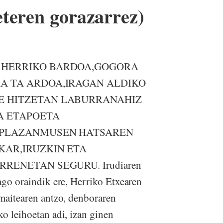
teren gorazarrez)
 HERRIKO BARDOA,GOGORA
A TA ARDOA,IRAGAN ALDIKO
E HITZETAN LABURRANAHIZ
A ETAPOETA
 PLAZANMUSEN HATSAREN
KAR,IRUZKIN ETA
RENETAN SEGURU. Irudiaren
ago oraindik ere, Herriko Etxearen
 maitearen antzo, denboraren
o leihoetan adi, izan ginen