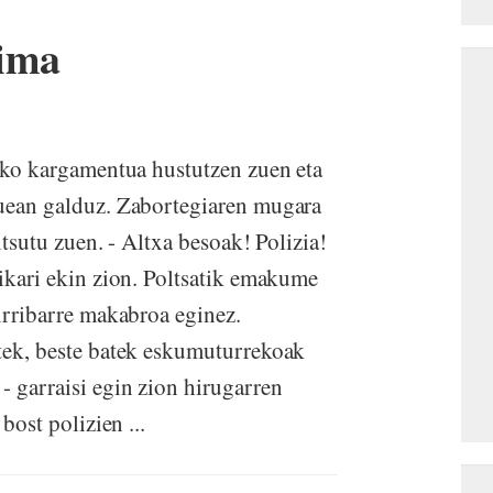
tima
sako kargamentua hustutzen zuen eta
auean galduz. Zabortegiaren mugara
itsutu zuen. - Altxa besoak! Polizia!
rikari ekin zion. Poltsatik emakume
 irribarre makabroa eginez.
atek, beste batek eskumuturrekoak
- garraisi egin zion hirugarren
bost polizien ...