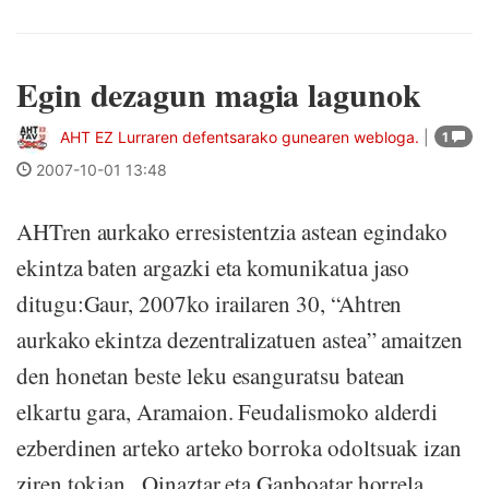
Egin dezagun magia lagunok
AHT EZ Lurraren defentsarako gunearen webloga.
|
1
2007-10-01 13:48
AHTren aurkako erresistentzia astean egindako
ekintza baten argazki eta komunikatua jaso
ditugu:Gaur, 2007ko irailaren 30, “Ahtren
aurkako ekintza dezentralizatuen astea” amaitzen
den honetan beste leku esanguratsu batean
elkartu gara, Aramaion. Feudalismoko alderdi
ezberdinen arteko arteko borroka odoltsuak izan
ziren tokian , Oinaztar eta Ganboatar horrela