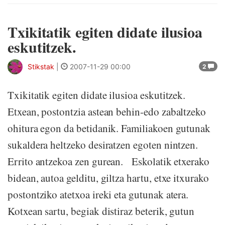
Txikitatik egiten didate ilusioa
eskutitzek.
Stikstak
|
2007-11-29 00:00
2
Txikitatik egiten didate ilusioa eskutitzek.
Etxean, postontzia astean behin-edo zabaltzeko
ohitura egon da betidanik. Familiakoen gutunak
sukaldera heltzeko desiratzen egoten nintzen.
Errito antzekoa zen gurean. Eskolatik etxerako
bidean, autoa gelditu, giltza hartu, etxe itxurako
postontziko atetxoa ireki eta gutunak atera.
Kotxean sartu, begiak distiraz beterik, gutun