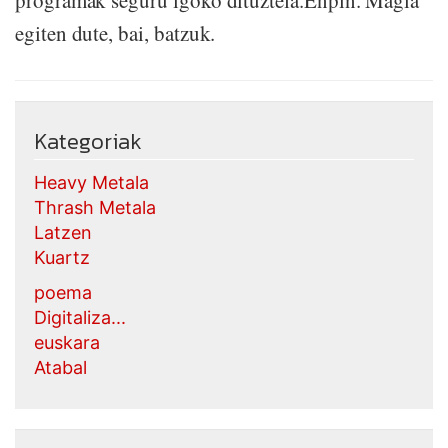
programak seguru igoko dituztela.Enpin. Magia
egiten dute, bai, batzuk.
Kategoriak
Heavy Metala
Thrash Metala
Latzen
Kuartz
poema
Digitaliza...
euskara
Atabal