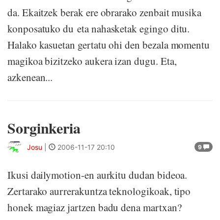
da. Ekaitzek berak ere obrarako zenbait musika
konposatuko du eta nahasketak egingo ditu.
Halako kasuetan gertatu ohi den bezala momentu
magikoa bizitzeko aukera izan dugu. Eta,
azkenean...
Sorginkeria
Josu
|
2006-11-17 20:10
9
Ikusi dailymotion-en aurkitu dudan bideoa.
Zertarako aurrerakuntza teknologikoak, tipo
honek magiaz jartzen badu dena martxan?