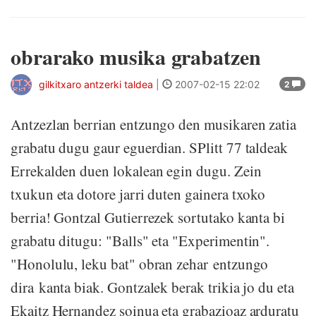
obrarako musika grabatzen
gilkitxaro antzerki taldea
|
2007-02-15 22:02
2
Antzezlan berrian entzungo den musikaren zatia
grabatu dugu gaur eguerdian. SPlitt 77 taldeak
Errekalden duen lokalean egin dugu. Zein
txukun eta dotore jarri duten gainera txoko
berria! Gontzal Gutierrezek sortutako kanta bi
grabatu ditugu: "Balls" eta "Experimentin".
"Honolulu, leku bat" obran zehar entzungo
dira kanta biak. Gontzalek berak trikia jo du eta
Ekaitz Hernandez soinua eta grabazioaz arduratu