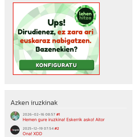
Azken iruzkinak
2026-02-16 08:57
#1
Hemen gure iruzkina! Eskerrik asko! Aitor
2025-12-19 07:54
#2
Ona! XDD