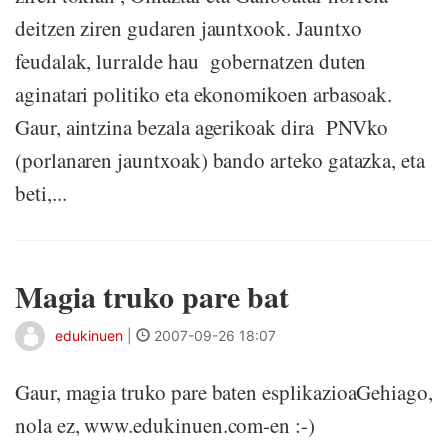
deitzen ziren gudaren jauntxook. Jauntxo
feudalak, lurralde hau gobernatzen duten
aginatari politiko eta ekonomikoen arbasoak.
Gaur, aintzina bezala agerikoak dira PNVko
(porlanaren jauntxoak) bando arteko gatazka, eta
beti,...
Magia truko pare bat
edukinuen
|
2007-09-26 18:07
Gaur, magia truko pare baten esplikazioaGehiago,
nola ez, www.edukinuen.com-en :-)