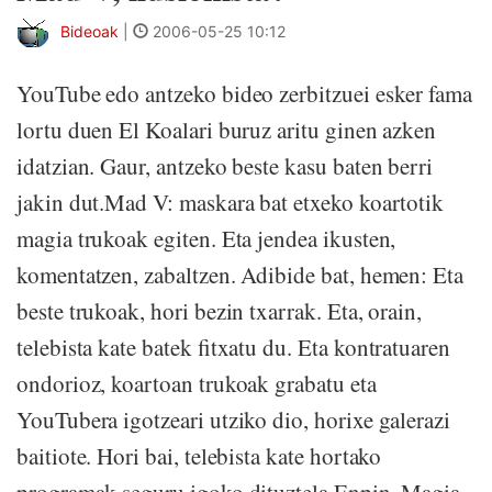
Bideoak
|
2006-05-25 10:12
YouTube edo antzeko bideo zerbitzuei esker fama
lortu duen El Koalari buruz aritu ginen azken
idatzian. Gaur, antzeko beste kasu baten berri
jakin dut.Mad V: maskara bat etxeko koartotik
magia trukoak egiten. Eta jendea ikusten,
komentatzen, zabaltzen. Adibide bat, hemen: Eta
beste trukoak, hori bezin txarrak. Eta, orain,
telebista kate batek fitxatu du. Eta kontratuaren
ondorioz, koartoan trukoak grabatu eta
YouTubera igotzeari utziko dio, horixe galerazi
baitiote. Hori bai, telebista kate hortako