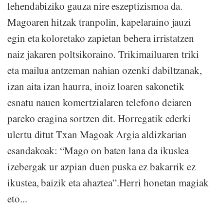
lehendabiziko gauza nire eszeptizismoa da.
Magoaren hitzak tranpolin, kapelaraino jauzi
egin eta koloretako zapietan behera irristatzen
naiz jakaren poltsikoraino. Trikimailuaren triki
eta mailua antzeman nahian ozenki dabiltzanak,
izan aita izan haurra, inoiz loaren sakonetik
esnatu nauen komertzialaren telefono deiaren
pareko eragina sortzen dit. Horregatik ederki
ulertu ditut Txan Magoak Argia aldizkarian
esandakoak: “Mago on baten lana da ikuslea
izebergak ur azpian duen puska ez bakarrik ez
ikustea, baizik eta ahaztea”.Herri honetan magiak
eto...