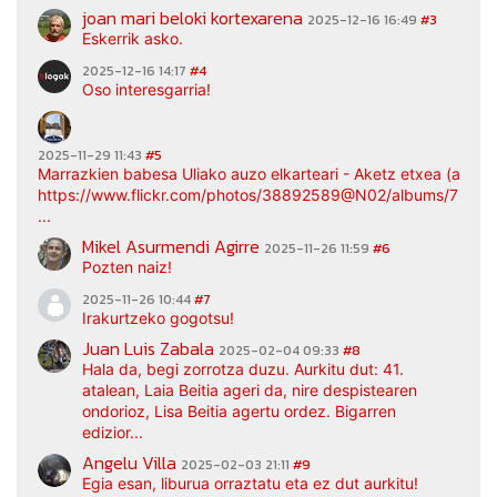
joan mari beloki kortexarena
2025-12-16 16:49
#3
Eskerrik asko.
2025-12-16 14:17
#4
Oso interesgarria!
2025-11-29 11:43
#5
Marrazkien babesa Uliako auzo elkarteari - Aketz etxea (argaz
https://www.flickr.com/photos/38892589@N02/albums/7217
...
Mikel Asurmendi Agirre
2025-11-26 11:59
#6
Pozten naiz!
2025-11-26 10:44
#7
Irakurtzeko gogotsu!
Juan Luis Zabala
2025-02-04 09:33
#8
Hala da, begi zorrotza duzu. Aurkitu dut: 41.
atalean, Laia Beitia ageri da, nire despistearen
ondorioz, Lisa Beitia agertu ordez. Bigarren
edizior...
Angelu Villa
2025-02-03 21:11
#9
Egia esan, liburua orraztatu eta ez dut aurkitu!