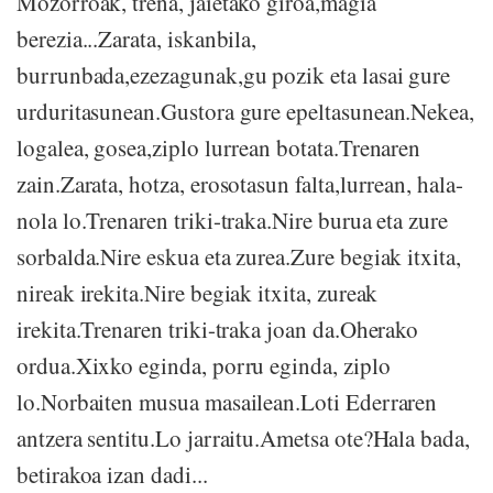
Mozorroak, trena, jaietako giroa,magia
berezia...Zarata, iskanbila,
burrunbada,ezezagunak,gu pozik eta lasai gure
urduritasunean.Gustora gure epeltasunean.Nekea,
logalea, gosea,ziplo lurrean botata.Trenaren
zain.Zarata, hotza, erosotasun falta,lurrean, hala-
nola lo.Trenaren triki-traka.Nire burua eta zure
sorbalda.Nire eskua eta zurea.Zure begiak itxita,
nireak irekita.Nire begiak itxita, zureak
irekita.Trenaren triki-traka joan da.Oherako
ordua.Xixko eginda, porru eginda, ziplo
lo.Norbaiten musua masailean.Loti Ederraren
antzera sentitu.Lo jarraitu.Ametsa ote?Hala bada,
betirakoa izan dadi...