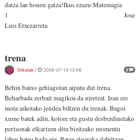
datza lan honen gatza!Ikus ezazu:Matemagia
1 Jose
Luis Etxezarreta
trena
Stikstak
|
2008-07-14 13:06
2
Behin baino gehiagotan aipatu dut trena.
Beharbada zerbait magikoa da niretzat. Izan ere
mota askotako jendea biltzen du trenak. Bagoi
xume batek adin, kolore eta gustu desberdinetako
pertsonak elkartzen ditu bizitzako momentu
labur batez bada ere. Barre algaraka dabiltzan