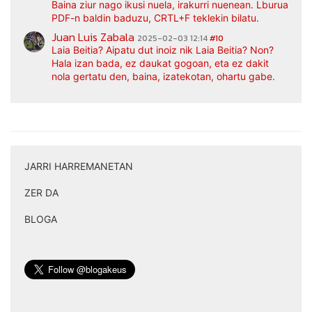
Baina ziur nago ikusi nuela, irakurri nuenean. Lburua
PDF-n baldin baduzu, CRTL+F teklekin bilatu.
Juan Luis Zabala
2025-02-03 12:14
#10
Laia Beitia? Aipatu dut inoiz nik Laia Beitia? Non?
Hala izan bada, ez daukat gogoan, eta ez dakit
nola gertatu den, baina, izatekotan, ohartu gabe.
JARRI HARREMANETAN
|
ZER DA
|
BLOGA