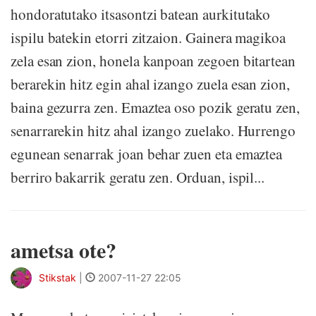
hondoratutako itsasontzi batean aurkitutako
ispilu batekin etorri zitzaion. Gainera magikoa
zela esan zion, honela kanpoan zegoen bitartean
berarekin hitz egin ahal izango zuela esan zion,
baina gezurra zen. Emaztea oso pozik geratu zen,
senarrarekin hitz ahal izango zuelako. Hurrengo
egunean senarrak joan behar zuen eta emaztea
berriro bakarrik geratu zen. Orduan, ispil...
ametsa ote?
Stikstak
|
2007-11-27 22:05