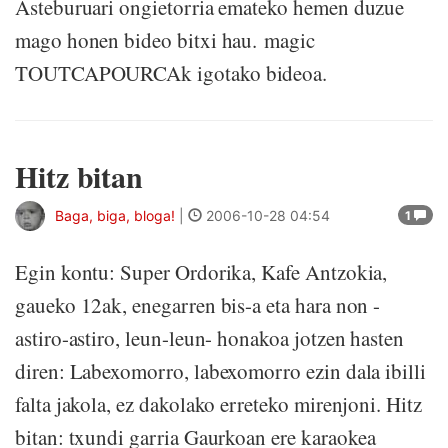
Asteburuari ongietorria emateko hemen duzue
mago honen bideo bitxi hau. magic
TOUTCAPOURCAk igotako bideoa.
Hitz bitan
Baga, biga, bloga!
|
2006-10-28 04:54
1
Egin kontu: Super Ordorika, Kafe Antzokia,
gaueko 12ak, enegarren bis-a eta hara non -
astiro-astiro, leun-leun- honakoa jotzen hasten
diren: Labexomorro, labexomorro ezin dala ibilli
falta jakola, ez dakolako erreteko mirenjoni. Hitz
bitan: txundi garria Gaurkoan ere karaokea