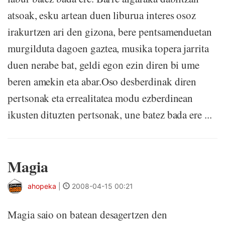
atsoak, esku artean duen liburua interes osoz
irakurtzen ari den gizona, bere pentsamenduetan
murgilduta dagoen gaztea, musika topera jarrita
duen nerabe bat, geldi egon ezin diren bi ume
beren amekin eta abar.Oso desberdinak diren
pertsonak eta errealitatea modu ezberdinean
ikusten dituzten pertsonak, une batez bada ere ...
Magia
ahopeka
|
2008-04-15 00:21
Magia saio on batean desagertzen den