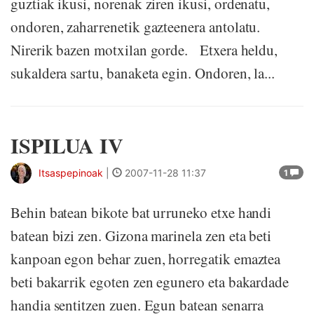
guztiak ikusi, norenak ziren ikusi, ordenatu,
ondoren, zaharrenetik gazteenera antolatu.
Nirerik bazen motxilan gorde. Etxera heldu,
sukaldera sartu, banaketa egin. Ondoren, la...
ISPILUA IV
Itsaspepinoak
|
2007-11-28 11:37
1
Behin batean bikote bat urruneko etxe handi
batean bizi zen. Gizona marinela zen eta beti
kanpoan egon behar zuen, horregatik emaztea
beti bakarrik egoten zen egunero eta bakardade
handia sentitzen zuen. Egun batean senarra