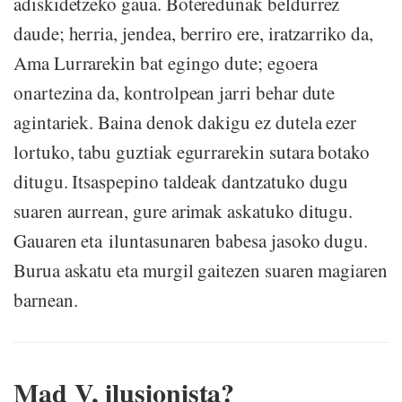
adiskidetzeko gaua. Boteredunak beldurrez
daude; herria, jendea, berriro ere, iratzarriko da,
Ama Lurrarekin bat egingo dute; egoera
onartezina da, kontrolpean jarri behar dute
agintariek. Baina denok dakigu ez dutela ezer
lortuko, tabu guztiak egurrarekin sutara botako
ditugu. Itsaspepino taldeak dantzatuko dugu
suaren aurrean, gure arimak askatuko ditugu.
Gauaren eta iluntasunaren babesa jasoko dugu.
Burua askatu eta murgil gaitezen suaren magiaren
barnean.
Mad V, ilusionista?