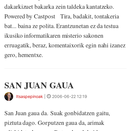
dakarkizuet bakarka zein taldeka kantatzeko.
Powered by Castpost Tira, badakit, tontakeria
bat... baina ze polita. Erantzunetan ez da testua
ikusiko informatikaren misterio sakonen
erruagatik, beraz, komentaixorik egin nahi izanez
gero, hementxe.
SAN JUAN GAUA
Itsaspepinoak
|
2006-06-22 12:19
San Juan gaua da. Suak gonbidatzen gaitu,
piztuta dago. Gorputzen gaua da, arimak