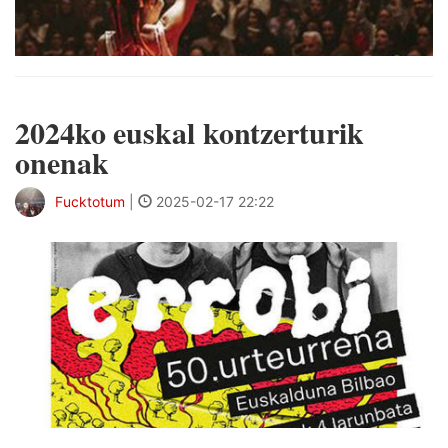
2024ko euskal kontzerturik
onenak
Fucktotum
|
2025-02-17 22:22