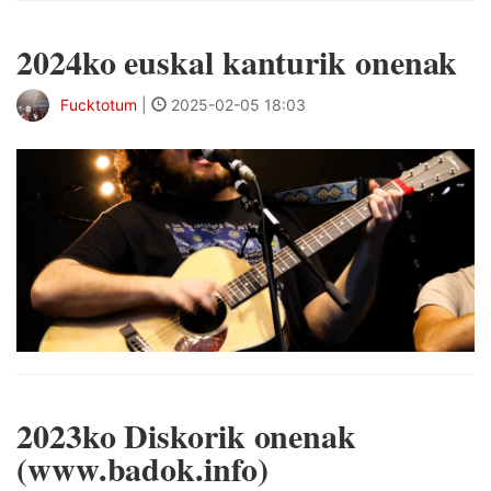
2024ko euskal kanturik onenak
Fucktotum
|
2025-02-05 18:03
2023ko Diskorik onenak
(www.badok.info)