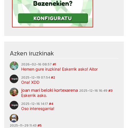
Azken iruzkinak
2026-02-16 08:57
#1
Hemen gure iruzkina! Eskerrik asko! Aitor
2025-12-19 07:54
#2
Ona! XDD
joan mari beloki kortexarena
2025-12-16 16:49
#3
Eskerrik asko.
2025-12-16 14:17
#4
Oso interesgarria!
2025-11-29 11:43
#5