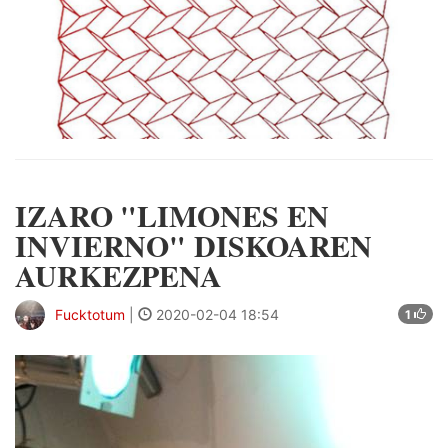
IZARO "LIMONES EN
INVIERNO" DISKOAREN
AURKEZPENA
Fucktotum
|
2020-02-04 18:54
1