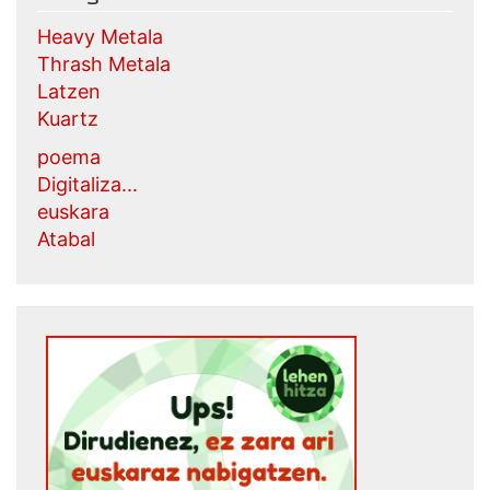
Heavy Metala
Thrash Metala
Latzen
Kuartz
poema
Digitaliza...
euskara
Atabal