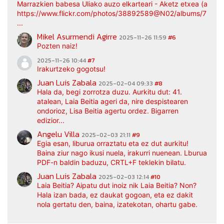
Marrazkien babesa Uliako auzo elkarteari - Aketz etxea (argaz
https://www.flickr.com/photos/38892589@N02/albums/7217
...
Mikel Asurmendi Agirre
2025-11-26 11:59
#6
Pozten naiz!
2025-11-26 10:44
#7
Irakurtzeko gogotsu!
Juan Luis Zabala
2025-02-04 09:33
#8
Hala da, begi zorrotza duzu. Aurkitu dut: 41.
atalean, Laia Beitia ageri da, nire despistearen
ondorioz, Lisa Beitia agertu ordez. Bigarren
edizior...
Angelu Villa
2025-02-03 21:11
#9
Egia esan, liburua orraztatu eta ez dut aurkitu!
Baina ziur nago ikusi nuela, irakurri nuenean. Lburua
PDF-n baldin baduzu, CRTL+F teklekin bilatu.
Juan Luis Zabala
2025-02-03 12:14
#10
Laia Beitia? Aipatu dut inoiz nik Laia Beitia? Non?
Hala izan bada, ez daukat gogoan, eta ez dakit
nola gertatu den, baina, izatekotan, ohartu gabe.