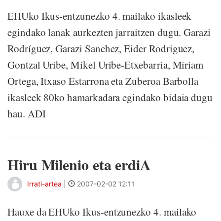
EHUko Ikus-entzunezko 4. mailako ikasleek
egindako lanak aurkezten jarraitzen dugu. Garazi
Rodríguez, Garazi Sanchez, Eider Rodriguez,
Gontzal Uribe, Mikel Uribe-Etxebarria, Miriam
Ortega, Itxaso Estarrona eta Zuberoa Barbolla
ikasleek 80ko hamarkadara egindako bidaia dugu
hau. ADI
Hiru Milenio eta erdiA
Irrati-artea
|
2007-02-02 12:11
Hauxe da EHUko Ikus-entzunezko 4. mailako