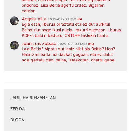
ondorioz, Lisa Beitia agertu ordez. Bigarren
edizior...
Angelu Villa
2025-02-03 21:11
#9
Egia esan, liburua orraztatu eta ez dut aurkitu!
Baina ziur nago ikusi nuela, irakurri nuenean. Lburua
PDF-n baldin baduzu, CRTL+F teklekin bilatu.
Juan Luis Zabala
2025-02-03 12:14
#10
Laia Beitia? Aipatu dut inoiz nik Laia Beitia? Non?
Hala izan bada, ez daukat gogoan, eta ez dakit
nola gertatu den, baina, izatekotan, ohartu gabe.
JARRI HARREMANETAN
|
ZER DA
|
BLOGA