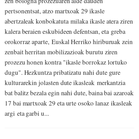
zen bologña prozezuaren alde dauden
pertsonentsat, atzo martxoak 29 ikasle
abertzaleak konbokatuta milaka ikasle atera ziren
kalera beraien eskubideen defentsan, eta greba
orokorraz aparte, Euskal Herriko hiriburuak zein
zenbait herritan mobilizazioak burutu ziren
prozezu honen kontra "ikasle borrokaz lortuko
dugu". Hezkuntza pribatizatu nahi dute gure
kulturarekin jolasten dute ikasleak merkantzia
bat balitz bezala egin nahi dute, baina bai azaroak
17 bai martxoak 29 eta urte osoko lanaz ikasleak
argi eta garbi u...