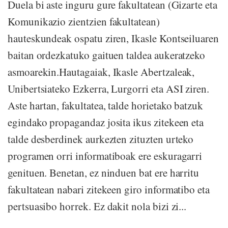
Duela bi aste inguru gure fakultatean (Gizarte eta
Komunikazio zientzien fakultatean)
hauteskundeak ospatu ziren, Ikasle Kontseiluaren
baitan ordezkatuko gaituen taldea aukeratzeko
asmoarekin.Hautagaiak, Ikasle Abertzaleak,
Unibertsiateko Ezkerra, Lurgorri eta ASI ziren.
Aste hartan, fakultatea, talde horietako batzuk
egindako propagandaz josita ikus zitekeen eta
talde desberdinek aurkezten zituzten urteko
programen orri informatiboak ere eskuragarri
genituen. Benetan, ez ninduen bat ere harritu
fakultatean nabari zitekeen giro informatibo eta
pertsuasibo horrek. Ez dakit nola bizi zi...