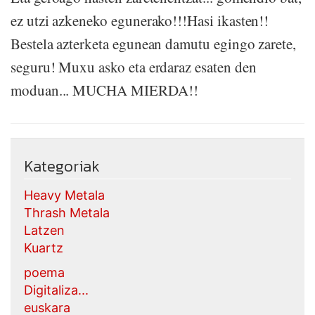
ez utzi azkeneko egunerako!!!Hasi ikasten!!
Bestela azterketa egunean damutu egingo zarete,
seguru! Muxu asko eta erdaraz esaten den
moduan... MUCHA MIERDA!!
Kategoriak
Heavy Metala
Thrash Metala
Latzen
Kuartz
poema
Digitaliza...
euskara