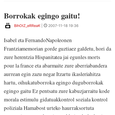
Borrokak egingo gaitu!
BihOtZ_eRReaK
|
2007-11-18 19:36
Isabel eta FernandoNapoleonen
Frantziamemorian gorde guztiaez galdetu, hori da
zure herentzia Hispanitatea jai egunles morts
pour la france eta abarmaite zure aberriabandera
aurrean egin zazu negar Itzartu ikasleriahitza
hartu, oihukatuborroka egingo duguborrokak
egingo gaitu Ez pentsatu zure kabuzjarraitu kode
morala estimulu gidatuakkontrol soziala kontrol
poliziala Hamabost urteko haurraksortuta