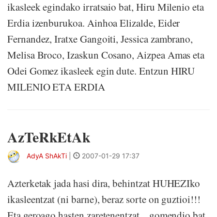
ikasleek egindako irratsaio bat, Hiru Milenio eta
Erdia izenburukoa. Ainhoa Elizalde, Eider
Fernandez, Iratxe Gangoiti, Jessica zambrano,
Melisa Broco, Izaskun Cosano, Aizpea Amas eta
Odei Gomez ikasleek egin dute. Entzun HIRU
MILENIO ETA ERDIA
AzTeRkEtAk
AdyA ShAkTi
|
2007-01-29 17:37
Azterketak jada hasi dira, behintzat HUHEZIko
ikasleentzat (ni barne), beraz sorte on guztioi!!!
Eta geroago hasten zaretenentzat... gomendio bat,