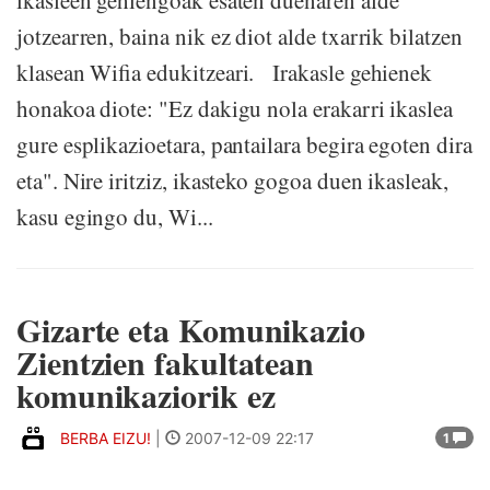
ikasleen gehiengoak esaten duenaren alde
jotzearren, baina nik ez diot alde txarrik bilatzen
klasean Wifia edukitzeari. Irakasle gehienek
honakoa diote: "Ez dakigu nola erakarri ikaslea
gure esplikazioetara, pantailara begira egoten dira
eta". Nire iritziz, ikasteko gogoa duen ikasleak,
kasu egingo du, Wi...
Gizarte eta Komunikazio
Zientzien fakultatean
komunikaziorik ez
BERBA EIZU!
|
2007-12-09 22:17
1