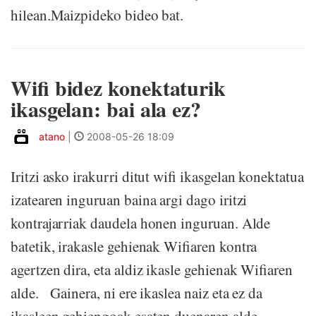
hilean.Maizpideko bideo bat.
Wifi bidez konektaturik
ikasgelan: bai ala ez?
atano
|
2008-05-26 18:09
Iritzi asko irakurri ditut wifi ikasgelan konektatua
izatearen inguruan baina argi dago iritzi
kontrajarriak daudela honen inguruan. Alde
batetik, irakasle gehienak Wifiaren kontra
agertzen dira, eta aldiz ikasle gehienak Wifiaren
alde. Gainera, ni ere ikaslea naiz eta ez da