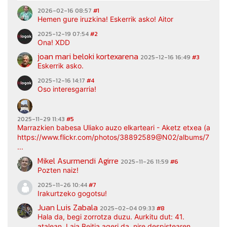
2026-02-16 08:57
#1
Hemen gure iruzkina! Eskerrik asko! Aitor
2025-12-19 07:54
#2
Ona! XDD
joan mari beloki kortexarena
2025-12-16 16:49
#3
Eskerrik asko.
2025-12-16 14:17
#4
Oso interesgarria!
2025-11-29 11:43
#5
Marrazkien babesa Uliako auzo elkarteari - Aketz etxea (argaz
https://www.flickr.com/photos/38892589@N02/albums/7217
...
Mikel Asurmendi Agirre
2025-11-26 11:59
#6
Pozten naiz!
2025-11-26 10:44
#7
Irakurtzeko gogotsu!
Juan Luis Zabala
2025-02-04 09:33
#8
Hala da, begi zorrotza duzu. Aurkitu dut: 41.
atalean, Laia Beitia ageri da, nire despistearen