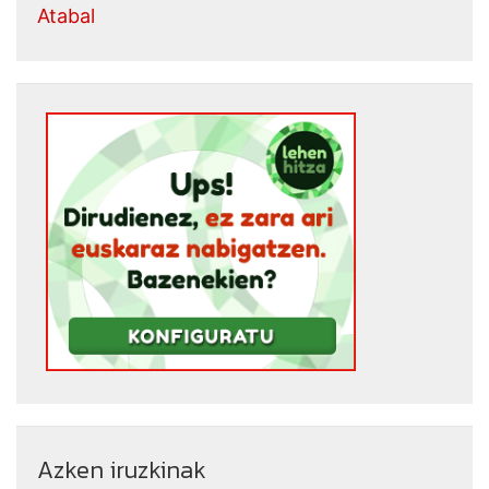
Atabal
Azken iruzkinak