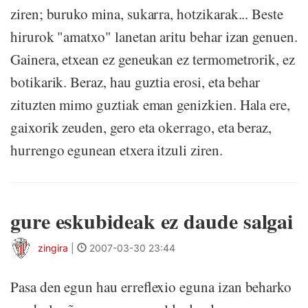
ziren; buruko mina, sukarra, hotzikarak... Beste
hirurok "amatxo" lanetan aritu behar izan genuen.
Gainera, etxean ez geneukan ez termometrorik, ez
botikarik. Beraz, hau guztia erosi, eta behar
zituzten mimo guztiak eman genizkien. Hala ere,
gaixorik zeuden, gero eta okerrago, eta beraz,
hurrengo egunean etxera itzuli ziren.
gure eskubideak ez daude salgai
zingira
|
2007-03-30 23:44
Pasa den egun hau erreflexio eguna izan beharko