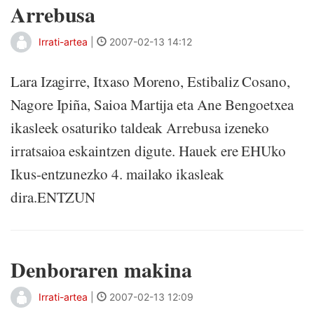
Arrebusa
Irrati-artea
|
2007-02-13 14:12
Lara Izagirre, Itxaso Moreno, Estibaliz Cosano,
Nagore Ipiña, Saioa Martija eta Ane Bengoetxea
ikasleek osaturiko taldeak Arrebusa izeneko
irratsaioa eskaintzen digute. Hauek ere EHUko
Ikus-entzunezko 4. mailako ikasleak
dira.ENTZUN
Denboraren makina
Irrati-artea
|
2007-02-13 12:09