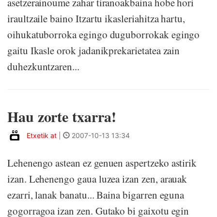
asetzerainoume zahar tiranoakbaina hobe hori
iraultzaile baino Itzartu ikasleriahitza hartu,
oihukatuborroka egingo duguborrokak egingo
gaitu Ikasle orok jadanikprekarietatea zain
duhezkuntzaren...
Hau zorte txarra!
Etxetik at
|
2007-10-13 13:34
Lehenengo astean ez genuen aspertzeko astirik
izan. Lehenengo gaua luzea izan zen, arauak
ezarri, lanak banatu... Baina bigarren eguna
gogorragoa izan zen. Gutako bi gaixotu egin