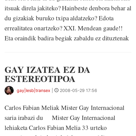
itsuak direla jakiteko? Hainbeste denbora behar al
du gizakiak buruko txipa aldatzeko? Edota
errealitatea onartzeko? XXI. Mendean gaude!!
Eta oraindik badira begiak zabaldu ez dituztenak
GAY IZATEA EZ DA
ESTEREOTIPOA
gay|lesb|transex
|
2008-05-29 17:56
Carlos Fabian Meliak Mister Gay Internacional
saria irabazi du Mister Gay Internacional
lehiaketa Carlos Fabian Melia 33 urteko