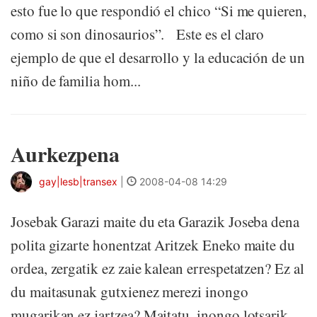
esto fue lo que respondió el chico “Si me quieren,
como si son dinosaurios”. Este es el claro
ejemplo de que el desarrollo y la educación de un
niño de familia hom...
Aurkezpena
gay|lesb|transex
|
2008-04-08 14:29
Josebak Garazi maite du eta Garazik Joseba dena
polita gizarte honentzat Aritzek Eneko maite du
ordea, zergatik ez zaie kalean errespetatzen? Ez al
du maitasunak gutxienez merezi inongo
mugarikan ez jartzea? Maitatu, inongo lotsarik