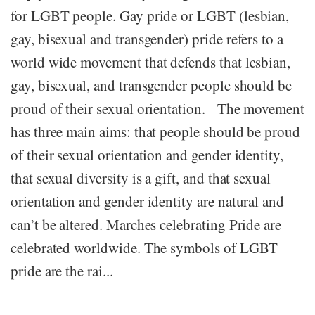
for LGBT people. Gay pride or LGBT (lesbian,
gay, bisexual and transgender) pride refers to a
world wide movement that defends that lesbian,
gay, bisexual, and transgender people should be
proud of their sexual orientation. The movement
has three main aims: that people should be proud
of their sexual orientation and gender identity,
that sexual diversity is a gift, and that sexual
orientation and gender identity are natural and
can’t be altered. Marches celebrating Pride are
celebrated worldwide. The symbols of LGBT
pride are the rai...