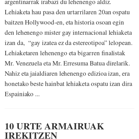
argentinarrak irabazi du lehenengo aldiz.
Lehiaketa hau pasa den urtarrilaren 20an ospatu
baitzen Hollywood-en, eta historia osoan egin
den lehenengo mister gay internacional lehiaketa
izan da, “gay izatea ez da estereotipoa” lelopean.
Lehiaketaren lehenengo eta bigarren finalistak
Mr. Venezuela eta Mr. Erresuma Batua direlarik.
Nahiz eta jaialdiaren lehenengo edizioa izan, era
honetako beste hainbat lehiaketa ospatu izan dira
Espainiako ...
10 URTE ARMAIRUAK
IREKITZEN