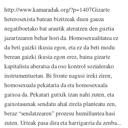
http://www.kamaradak.org/?p=1407Gizarte
heterosexista batean bizitzeak duen gauza
negatiboetako bat arautik ateratzen den guztia
jazartzearen behar hori da. Homosexualitatea ez
da beti gaizki ikusia egon, eta ez da beti modu
berean gaizki ikusia egon erez, baina gizarte
kapitalista aberatsa da oso kontrol sozialerako
instrumentuetan. Bi fronte nagusi ireki ziren,
homosexuala pekataria da eta homosexuala
gaixoa da. Pekatari gutxik izan nahi zuten, eta
gaixotasunak sendatu ahal zirela planteatu zen,
beraz “sendatzearen” prozesu humillantea hasi
zuten. Urteak pasa dira eta harrigarria da zenba...