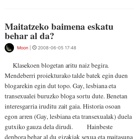
Maitatzeko baimena eskatu
behar al da?
Moon
|
2008-06-05 17:48
Klasekoen blogetan aritu naiz begira.
Mendeberri proiekturako talde batek egin duen
blogarekin egin dut topo. Gay, lesbiana eta
transexualei buruzko bloga sortu dute. Benetan
interesgarria iruditu zait gaia. Historia osoan
egon arren (Gay, lesbiana eta transexualak) duela
gutxiko gauza dela dirudi. Hainbeste
denbora behar al du gizakiak sexua eta maitasuna