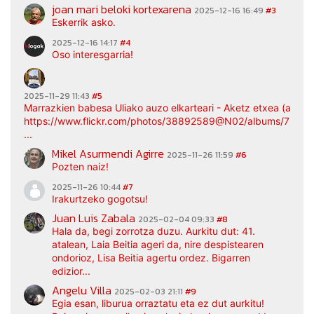
joan mari beloki kortexarena
2025-12-16 16:49
#3
Eskerrik asko.
2025-12-16 14:17
#4
Oso interesgarria!
2025-11-29 11:43
#5
Marrazkien babesa Uliako auzo elkarteari - Aketz etxea (argaz
https://www.flickr.com/photos/38892589@N02/albums/7217
...
Mikel Asurmendi Agirre
2025-11-26 11:59
#6
Pozten naiz!
2025-11-26 10:44
#7
Irakurtzeko gogotsu!
Juan Luis Zabala
2025-02-04 09:33
#8
Hala da, begi zorrotza duzu. Aurkitu dut: 41.
atalean, Laia Beitia ageri da, nire despistearen
ondorioz, Lisa Beitia agertu ordez. Bigarren
edizior...
Angelu Villa
2025-02-03 21:11
#9
Egia esan, liburua orraztatu eta ez dut aurkitu!