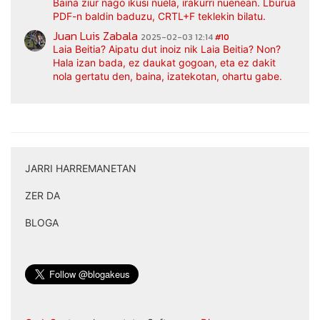
Baina ziur nago ikusi nuela, irakurri nuenean. Lburua
PDF-n baldin baduzu, CRTL+F teklekin bilatu.
Juan Luis Zabala
2025-02-03 12:14
#10
Laia Beitia? Aipatu dut inoiz nik Laia Beitia? Non?
Hala izan bada, ez daukat gogoan, eta ez dakit
nola gertatu den, baina, izatekotan, ohartu gabe.
JARRI HARREMANETAN
|
ZER DA
|
BLOGA