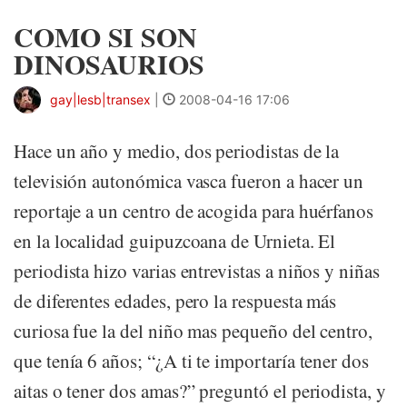
COMO SI SON
DINOSAURIOS
gay|lesb|transex
|
2008-04-16 17:06
Hace un año y medio, dos periodistas de la
televisión autonómica vasca fueron a hacer un
reportaje a un centro de acogida para huérfanos
en la localidad guipuzcoana de Urnieta. El
periodista hizo varias entrevistas a niños y niñas
de diferentes edades, pero la respuesta más
curiosa fue la del niño mas pequeño del centro,
que tenía 6 años; “¿A ti te importaría tener dos
aitas o tener dos amas?” preguntó el periodista, y