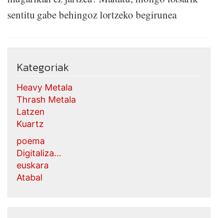
sentitu gabe behingoz lortzeko begirunea
Kategoriak
Heavy Metala
Thrash Metala
Latzen
Kuartz
poema
Digitaliza...
euskara
Atabal