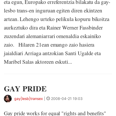
eta egun, Europako erreferentzia bilakatu da gay-
lesbo trans-en inguruan egiten diren ekintzen
artean. Lehengo urteko pelikula kopuru bikoitza
aurkeztuko dira eta Rainer Werner Fassbinder
zuzendari alemaniarrari omenaldia eskainiko
zaio. Hilaren 21ean emango zaio hasiera
jaialdiari Arriaga antzokian Santi Ugalde eta
Maribel Salas aktoreen eskuti...
GAY PRIDE
gay|lesb|transex
|
2008-04-21 19:03
Gay pride works for equal "rights and benefits"