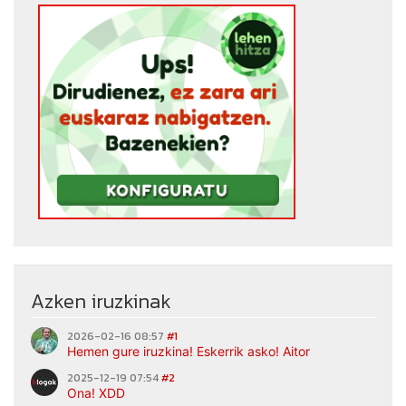
Azken iruzkinak
2026-02-16 08:57
#1
Hemen gure iruzkina! Eskerrik asko! Aitor
2025-12-19 07:54
#2
Ona! XDD