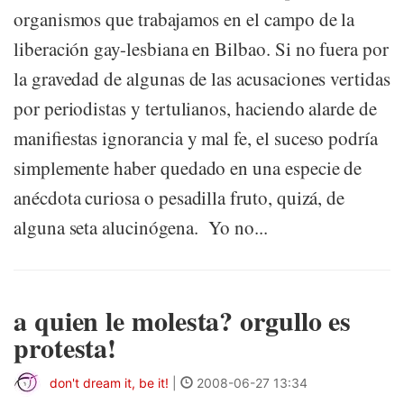
organismos que trabajamos en el campo de la
liberación gay-lesbiana en Bilbao. Si no fuera por
la gravedad de algunas de las acusaciones vertidas
por periodistas y tertulianos, haciendo alarde de
manifiestas ignorancia y mal fe, el suceso podría
simplemente haber quedado en una especie de
anécdota curiosa o pesadilla fruto, quizá, de
alguna seta alucinógena. Yo no...
a quien le molesta? orgullo es
protesta!
don't dream it, be it!
|
2008-06-27 13:34