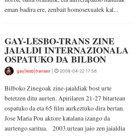
eman badira ere, zenbait homosexualek kal...
GAY-LESBO-TRANS ZINE
JAIALDI INTERNAZIONALA
OSPATUKO DA BILBON
gay|lesb|transex
|
2008-04-22 17:56
Bilboko Zinegoak zine-jaialdiak bost urte
betetzen ditu aurten. Apirilaren 21-27 bitartean
ospatuko da eta 65 film aurkeztuko dira bertan.
Jose Maria Pou aktore katalana izango da
aurtengo saritua. 2003.urtean jaio zen jaialdia