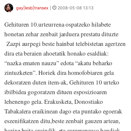
gay|lesb|transex
|
2008-05-08 13:13
Gehituren 10.urteurrena ospatzeko hilabete
honetan zehar zenbait jarduera prestatu dituzte
Zazpi aurpegi beste hainbat telebistetan agertzen
dira eta beraien ahoetatik honako esaldiak:
“nazka ematen nauzu” edota “akatu beharko
zintuzketen”. Horiek dira homofobiaren gela
dekoratzen duten item-ak, Gehituren 10 urteko
ibilbidea gogoratzen dituen esposizioaren
lehenengo gela. Erakusketa, Donostiako
Tabakalera eraikinean dago eta puntako egoerak
eszenifikatzen ditu,beste zenbait gauzen artean,
horixe baita oraindik, eta aurrerapauso handiak