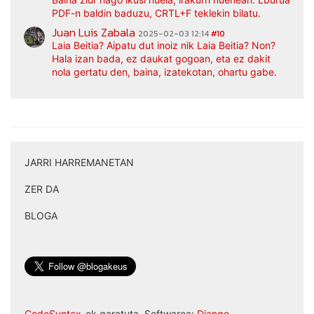
PDF-n baldin baduzu, CRTL+F teklekin bilatu.
Juan Luis Zabala
2025-02-03 12:14
#10
Laia Beitia? Aipatu dut inoiz nik Laia Beitia? Non?
Hala izan bada, ez daukat gogoan, eta ez dakit
nola gertatu den, baina, izatekotan, ohartu gabe.
JARRI HARREMANETAN
|
ZER DA
|
BLOGA
CodeSyntax
-ek garatuta. Softwarea:
Django