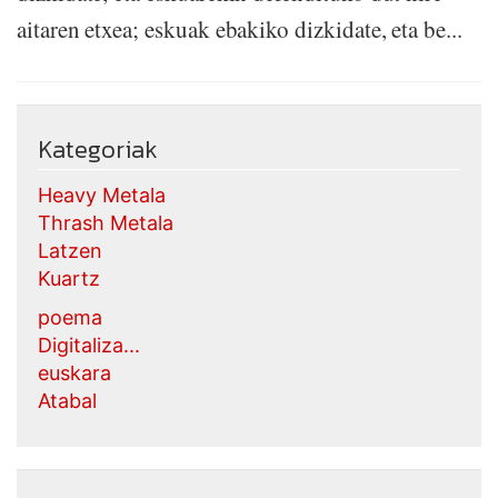
aitaren etxea; eskuak ebakiko dizkidate, eta be...
Kategoriak
Heavy Metala
Thrash Metala
Latzen
Kuartz
poema
Digitaliza...
euskara
Atabal