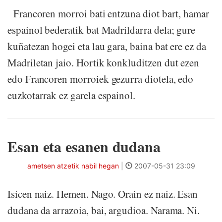
Francoren morroi bati entzuna diot bart, hamar
espainol bederatik bat Madrildarra dela; gure
kuñatezan hogei eta lau gara, baina bat ere ez da
Madriletan jaio. Hortik konkluditzen dut ezen
edo Francoren morroiek gezurra diotela, edo
euzkotarrak ez garela espainol.
Esan eta esanen dudana
ametsen atzetik nabil hegan
|
2007-05-31 23:09
Isicen naiz. Hemen. Nago. Orain ez naiz. Esan
dudana da arrazoia, bai, argudioa. Narama. Ni.