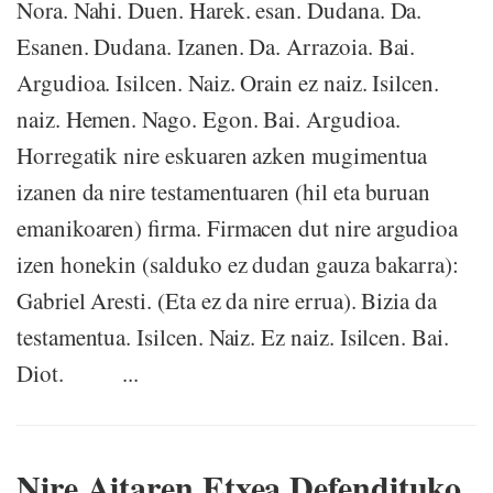
Nora. Nahi. Duen. Harek. esan. Dudana. Da.
Esanen. Dudana. Izanen. Da. Arrazoia. Bai.
Argudioa. Isilcen. Naiz. Orain ez naiz. Isilcen.
naiz. Hemen. Nago. Egon. Bai. Argudioa.
Horregatik nire eskuaren azken mugimentua
izanen da nire testamentuaren (hil eta buruan
emanikoaren) firma. Firmacen dut nire argudioa
izen honekin (salduko ez dudan gauza bakarra):
Gabriel Aresti. (Eta ez da nire errua). Bizia da
testamentua. Isilcen. Naiz. Ez naiz. Isilcen. Bai.
Diot. ...
Nire Aitaren Etxea Defendituko