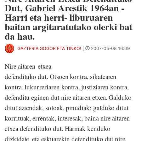
Dut, Gabriel Arestik 1964an -
Harri eta herri- liburuaren
baitan argitaratutako olerki bat
da hau.
GAZTERIA GOGOR ETA TINKO!
|
2007-05-08 16:09
Nire aitaren etxea
defendituko dut. Otsoen kontra, sikatearen
kontra, lukurreriaren kontra, justiziaren kontra,
defenditu eginen dut nire aitaren etxea. Galduko
ditut aziendak, soloak, pinudiak; galduko ditut
korrituak, errentak, interesak, baina nire aitaren
etxea defendituko dut. Harmak kenduko
dizkidate, eta eskuarekin defendituko dut nire