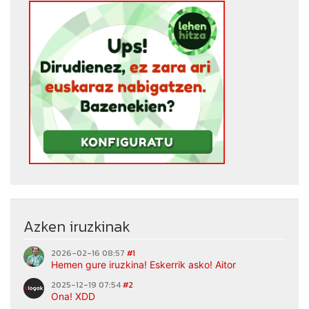
Azken iruzkinak
2026-02-16 08:57
#1
Hemen gure iruzkina! Eskerrik asko! Aitor
2025-12-19 07:54
#2
Ona! XDD