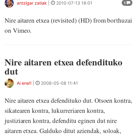
antzigar zatiak
|
2010-07-13 18:01
1
Nire aitaren etxea (revisited) (HD) from borthuzai
on Vimeo.
Nire aitaren etxea defendituko
dut
Ai ene!!
|
2008-05-08 11:41
Nire aitaren etxea defendituko dut. Otsoen kontra,
sikatearen kontra, lukurreriaren kontra,
justiziaren kontra, defenditu eginen dut nire
aitaren etxea. Galduko ditut aziendak, soloak,