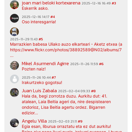
joan mari beloki kortexarena
2025-12-16 16:49
#3
Eskerrik asko.
2025-12-16 14:17
#4
Oso interesgarria!
2025-11-29 11:43
#5
Marrazkien babesa Uliako auzo elkarteari - Aketz etxea (argaz
https://www.flickr.com/photos/38892589@N02/albums/7217
...
Mikel Asurmendi Agirre
2025-11-26 11:59
#6
Pozten naiz!
2025-11-26 10:44
#7
Irakurtzeko gogotsu!
Juan Luis Zabala
2025-02-04 09:33
#8
Hala da, begi zorrotza duzu. Aurkitu dut: 41.
atalean, Laia Beitia ageri da, nire despistearen
ondorioz, Lisa Beitia agertu ordez. Bigarren
edizior...
Angelu Villa
2025-02-03 21:11
#9
Egia esan, liburua orraztatu eta ez dut aurkitu!
Baina ziur nago ikusi nuela, irakurri nuenean. Lburua