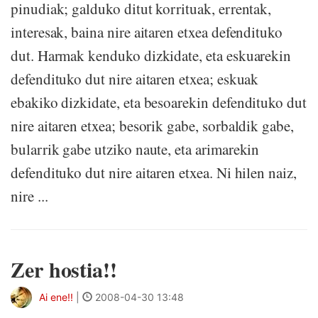
pinudiak; galduko ditut korrituak, errentak,
interesak, baina nire aitaren etxea defendituko
dut. Harmak kenduko dizkidate, eta eskuarekin
defendituko dut nire aitaren etxea; eskuak
ebakiko dizkidate, eta besoarekin defendituko dut
nire aitaren etxea; besorik gabe, sorbaldik gabe,
bularrik gabe utziko naute, eta arimarekin
defendituko dut nire aitaren etxea. Ni hilen naiz,
nire ...
Zer hostia!!
Ai ene!!
|
2008-04-30 13:48